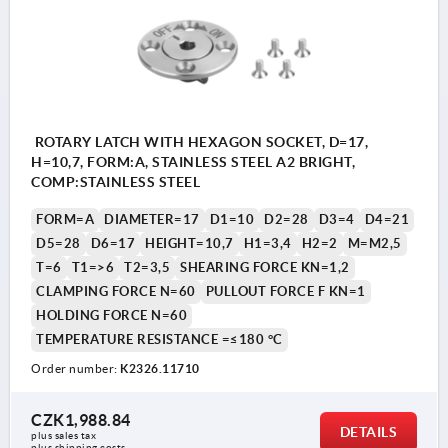
ROTARY LATCH WITH HEXAGON SOCKET, D=17,
H=10,7, FORM:A, STAINLESS STEEL A2 BRIGHT,
COMP:STAINLESS STEEL
FORM=A
DIAMETER=17
D1=10
D2=28
D3=4
D4=21
D5=28
D6=17
HEIGHT=10,7
H1=3,4
H2=2
M=M2,5
T=6
T1=>6
T2=3,5
SHEARING FORCE KN=1,2
CLAMPING FORCE N=60
PULLOUT FORCE F KN=1
HOLDING FORCE N=60
TEMPERATURE RESISTANCE =≤180 °C
Order number:
K2326.11710
CZK1,988.84
1) Mounting option 1
1) M
DETAILS
plus sales tax 
plus shipping costs