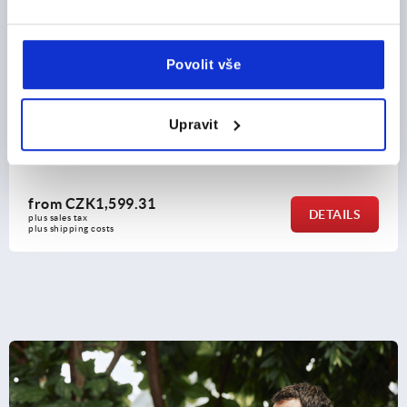
Povolit vše
Quarter-turn clamp locks stainless steel, knob plastic or
stainless steel
Upravit
from
CZK1,599.31
DETAILS
plus sales tax 
plus shipping costs