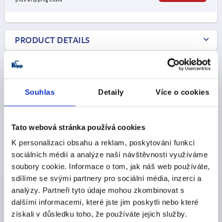
2) Mounting option 2
2) M
3) Plate
3) P
4) Suitable for M 2.5 countersunk head fastening screws
4) S
PRODUCT DETAILS
CAD
Souhlas
Detaily
Více o cookies
DOWNLOADS
Tato webová stránka používá cookies
K personalizaci obsahu a reklam, poskytování funkcí
sociálních médií a analýze naší návštěvnosti využíváme
Discover our product range
soubory cookie. Informace o tom, jak náš web používáte,
sdílíme se svými partnery pro sociální média, inzerci a
analýzy. Partneři tyto údaje mohou zkombinovat s
K1559
dalšími informacemi, které jste jim poskytli nebo které
získali v důsledku toho, že používáte jejich služby.