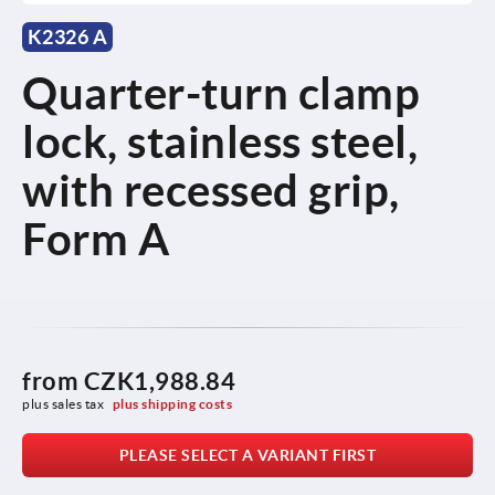
K2326 A
Quarter-turn clamp
lock, stainless steel,
with recessed grip,
Form A
from
CZK1,988.84
plus sales tax 
plus shipping costs
PLEASE SELECT A VARIANT FIRST