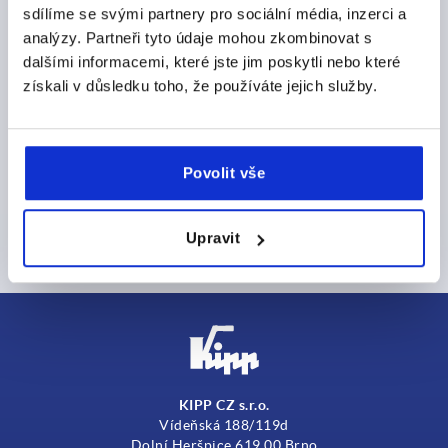
sdílíme se svými partnery pro sociální média, inzerci a
Would you like to be the first to know about exclusive
analýzy. Partneři tyto údaje mohou zkombinovat s
offers and news? Then subscribe to our newsletter and
dalšími informacemi, které jste jim poskytli nebo které
never miss any of our exciting promotions!
získali v důsledku toho, že používáte jejich služby.
Povolit vše
Upravit
KIPP CZ s.r.o.
Vídeňská 188/119d
Dolní Heršpice 619 00 Brno