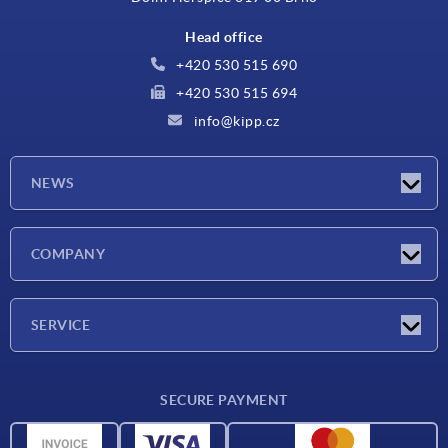
Head office
+420 530 515 690
+420 530 515 694
info@kipp.cz
NEWS
Latest news
COMPANY
Exhibitions
Company
SERVICE
Delivery conditions
SECURE PAYMENT
Material overview
CAD data