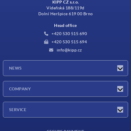
KIPP CZ s.r.o.
Vídeňská 188/119d
Dolní Heršpice 619 00 Brno
Head office
+420 530 515 690
+420 530 515 694
info@kipp.cz
NEWS
Latest news
COMPANY
Exhibitions
Company
SERVICE
Delivery conditions