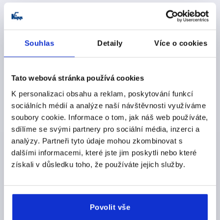
reserve the right to use the digital or digitised works provided
on our website for text and data mining pursuant to § 44b (3)
UrhG.
Souhlas
Detaily
Více o cookies
Tato webová stránka používá cookies
K personalizaci obsahu a reklam, poskytování funkcí
sociálních médií a analýze naší návštěvnosti využíváme
soubory cookie. Informace o tom, jak náš web používáte,
sdílíme se svými partnery pro sociální média, inzerci a
analýzy. Partneři tyto údaje mohou zkombinovat s
dalšími informacemi, které jste jim poskytli nebo které
získali v důsledku toho, že používáte jejich služby.
Povolit vše