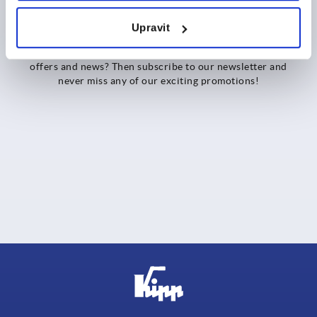
Upravit
Register for the KIPP newsletter now
Would you like to be the first to know about exclusive
offers and news? Then subscribe to our newsletter and
never miss any of our exciting promotions!