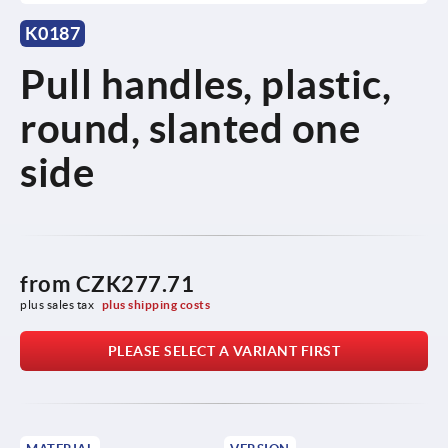
K0187
Pull handles, plastic,
round, slanted one
side
from
CZK277.71
plus sales tax 
plus shipping costs
PLEASE SELECT A VARIANT FIRST