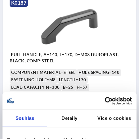
K0187
PULL HANDLE, A=140, L=170, D=M08 DUROPLAST,
BLACK, COMP:STEEL
COMPONENT MATERIAL=STEEL
HOLE SPACING=140
FASTENING HOLE=M8
LENGTH=170
LOAD CAPACITY N=300
B=25
H=57
Order number:
K0187.201
CZK277.71
DETAILS
Souhlas
Detaily
Více o cookies
plus sales tax 
plus shipping costs