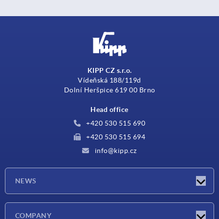
KIPP CZ s.r.o.
Vídeňská 188/119d
Dolní Heršpice 619 00 Brno
Head office
+420 530 515 690
+420 530 515 694
info@kipp.cz
NEWS
Latest news
COMPANY