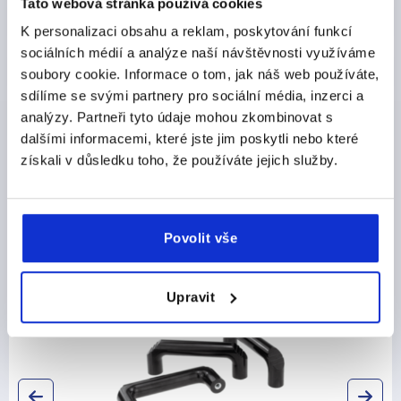
Tato webová stránka používá cookies
PRODUCT DETAILS
K personalizaci obsahu a reklam, poskytování funkcí
sociálních médií a analýze naší návštěvnosti využíváme
CAD
soubory cookie. Informace o tom, jak náš web používáte,
sdílíme se svými partnery pro sociální média, inzerci a
analýzy. Partneři tyto údaje mohou zkombinovat s
DOWNLOADS
dalšími informacemi, které jste jim poskytli nebo které
získali v důsledku toho, že používáte jejich služby.
Povolit vše
Discover our product range
Upravit
K0188