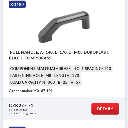
K0187
PULL HANDLE, A=140, L=170, D=M08 DUROPLAST,
BLACK, COMP:BRASS
COMPONENT MATERIAL=BRASS
HOLE SPACING=140
FASTENING HOLE=M8
LENGTH=170
LOAD CAPACITY N=300
B=25
H=57
Order number:
K0187.101
CZK277.71
DETAILS
plus sales tax 
plus shipping costs