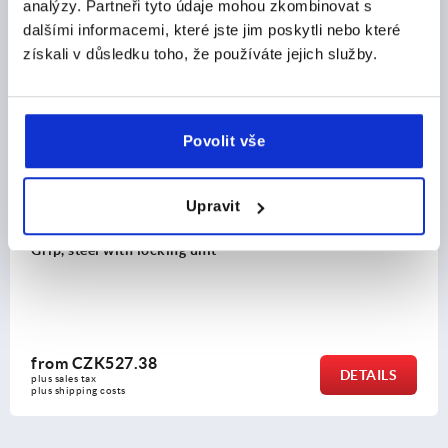
analýzy. Partneři tyto údaje mohou zkombinovat s
Discover our product range
dalšími informacemi, které jste jim poskytli nebo které
získali v důsledku toho, že používáte jejich služby.
K1527
Povolit vše
Upravit
 unit
Pull handles, plastic,
one push button
from
CZK5,634.77
DETAILS
plus sales tax 
plus shipping costs