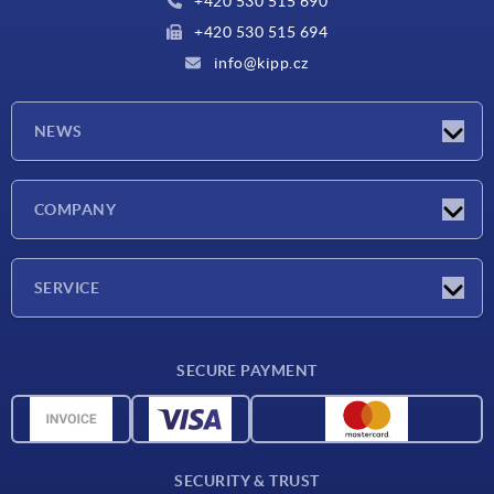
+420 530 515 690
+420 530 515 694
info@kipp.cz
NEWS
Latest news
COMPANY
Exhibitions
Company
SERVICE
Delivery conditions
SECURE PAYMENT
Material overview
CAD data
Contact
SECURITY & TRUST