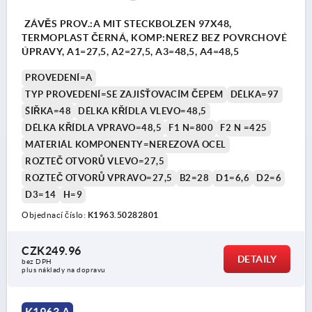
ZÁVĚS PROV.:A MIT STECKBOLZEN 97X48,
TERMOPLAST ČERNÁ, KOMP:NEREZ BEZ POVRCHOVÉ
ÚPRAVY, A1=27,5, A2=27,5, A3=48,5, A4=48,5
PROVEDENÍ=A
TYP PROVEDENÍ=SE ZAJIŠŤOVACÍM ČEPEM
DÉLKA=97
ŠÍŘKA=48
DÉLKA KŘÍDLA VLEVO=48,5
DÉLKA KŘÍDLA VPRAVO=48,5
F1 N=800
F2 N =425
MATERIÁL KOMPONENTY=NEREZOVÁ OCEL
ROZTEČ OTVORŮ VLEVO=27,5
ROZTEČ OTVORŮ VPRAVO=27,5
B2=28
D1=6,6
D2=6
D3=14
H=9
Objednací číslo:
K1963.50282801
CZK249.96
DETAILY
bez DPH
plus náklady na dopravu
K1963 A