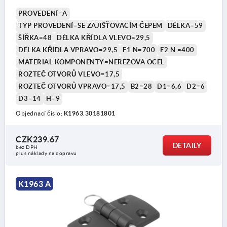
PROVEDENÍ=A
TYP PROVEDENÍ=SE ZAJIŠŤOVACÍM ČEPEM
DÉLKA=59
ŠÍŘKA=48
DÉLKA KŘÍDLA VLEVO=29,5
DÉLKA KŘÍDLA VPRAVO=29,5
F1 N=700
F2 N =400
MATERIÁL KOMPONENTY=NEREZOVÁ OCEL
ROZTEČ OTVORŮ VLEVO=17,5
ROZTEČ OTVORŮ VPRAVO=17,5
B2=28
D1=6,6
D2=6
D3=14
H=9
Objednací číslo:
K1963.30181801
CZK239.67
DETAILY
bez DPH
plus náklady na dopravu
K1963 A