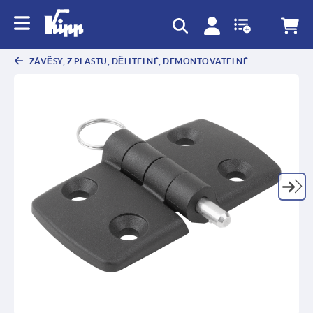
ZÁVĚSY, Z PLASTU, DĚLITELNÉ, DEMONTOVATELNÉ