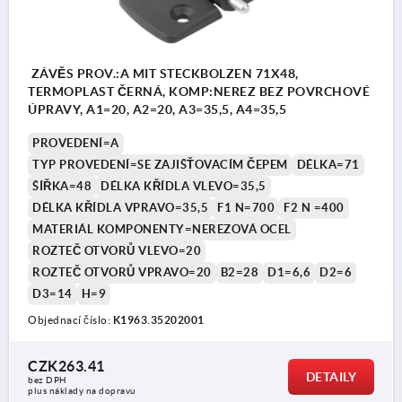
ZÁVĚS PROV.:A MIT STECKBOLZEN 71X48,
TERMOPLAST ČERNÁ, KOMP:NEREZ BEZ POVRCHOVÉ
ÚPRAVY, A1=20, A2=20, A3=35,5, A4=35,5
PROVEDENÍ=A
TYP PROVEDENÍ=SE ZAJIŠŤOVACÍM ČEPEM
DÉLKA=71
ŠÍŘKA=48
DÉLKA KŘÍDLA VLEVO=35,5
DÉLKA KŘÍDLA VPRAVO=35,5
F1 N=700
F2 N =400
MATERIÁL KOMPONENTY=NEREZOVÁ OCEL
ROZTEČ OTVORŮ VLEVO=20
ROZTEČ OTVORŮ VPRAVO=20
B2=28
D1=6,6
D2=6
D3=14
H=9
Objednací číslo:
K1963.35202001
CZK263.41
DETAILY
bez DPH
plus náklady na dopravu