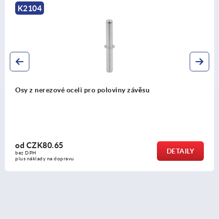
K1143
Rohové závěsy s upevňovacími maticemi, dlouhé
provedení
od
CZK298.58
Y
DETAI
bez DPH
plus náklady na dopravu