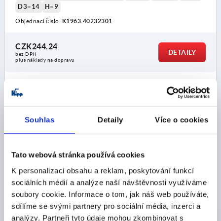
D3=14
H=9
Objednací číslo:
K1963.40232301
CZK244.24
DETAILY
bez DPH
plus náklady na dopravu
K1963 A
Souhlas
Detaily
Více o cookies
Tato webová stránka používá cookies
K personalizaci obsahu a reklam, poskytování funkcí
ZÁVĚS PROV.:A MIT STECKBOLZEN 87X48,
TERMOPLAST ČERNÁ, KOMP:NEREZ BEZ POVRCHOVÉ
sociálních médií a analýze naší návštěvnosti využíváme
ÚPRAVY, A1=25, A2=25, A3=43,5, A4=43,5
soubory cookie. Informace o tom, jak náš web používáte,
sdílíme se svými partnery pro sociální média, inzerci a
PROVEDENÍ=A
analýzy. Partneři tyto údaje mohou zkombinovat s