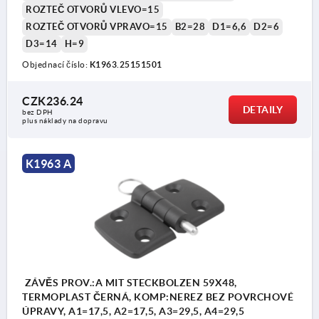
ROZTEČ OTVORŮ VLEVO=15
ROZTEČ OTVORŮ VPRAVO=15
B2=28
D1=6,6
D2=6
D3=14
H=9
Objednací číslo:
K1963.25151501
Provedení A: se zajišťovacím čepem
Provedení B: s čepem/hlavou a klíčovým
CZK236.24
DETAILY
bez DPH
plus náklady na dopravu
kroužkem
Provedení C: s čepem/hlavou a závlačkou
K1963 A
Provedení D: se zajišťovacím čepem/sklopnou
pojistkou
2) Osový čep
3) Závlačka
4) Klíčový kroužek
ZÁVĚS PROV.:A MIT STECKBOLZEN 59X48,
TERMOPLAST ČERNÁ, KOMP:NEREZ BEZ POVRCHOVÉ
ÚPRAVY, A1=17,5, A2=17,5, A3=29,5, A4=29,5