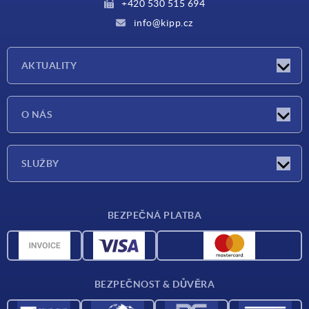
+420 530 515 694
info@kipp.cz
AKTUALITY
Aktuality
O NÁS
Veletrhy
O nás
SLUŽBY
Dodací podmínky
BEZPEČNÁ PLATBA
Přehled materiálů
CAD data
Kontakt
BEZPEČNOST & DŮVĚRA