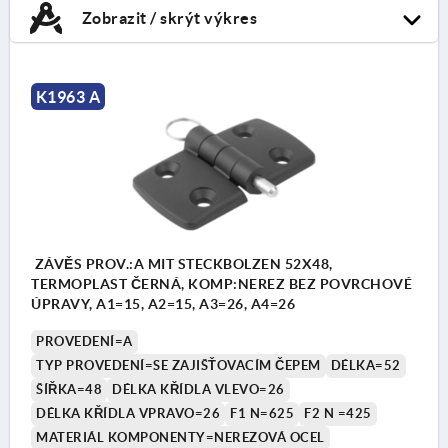
Zobrazit / skrýt výkres
K1963 A
ZÁVĚS PROV.:A MIT STECKBOLZEN 52X48,
TERMOPLAST ČERNÁ, KOMP:NEREZ BEZ POVRCHOVÉ
ÚPRAVY, A1=15, A2=15, A3=26, A4=26
PROVEDENÍ=A
TYP PROVEDENÍ=SE ZAJIŠŤOVACÍM ČEPEM
DÉLKA=52
ŠÍŘKA=48
DÉLKA KŘÍDLA VLEVO=26
DÉLKA KŘÍDLA VPRAVO=26
F1 N=625
F2 N =425
MATERIÁL KOMPONENTY=NEREZOVÁ OCEL