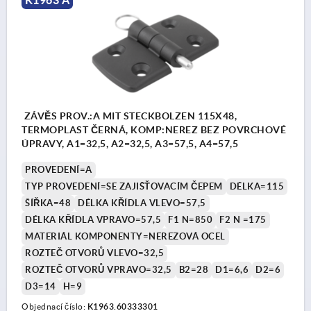
ZÁVĚS PROV.:A MIT STECKBOLZEN 115X48,
TERMOPLAST ČERNÁ, KOMP:NEREZ BEZ POVRCHOVÉ
ÚPRAVY, A1=32,5, A2=32,5, A3=57,5, A4=57,5
PROVEDENÍ=A
TYP PROVEDENÍ=SE ZAJIŠŤOVACÍM ČEPEM
DÉLKA=115
ŠÍŘKA=48
DÉLKA KŘÍDLA VLEVO=57,5
DÉLKA KŘÍDLA VPRAVO=57,5
F1 N=850
F2 N =175
MATERIÁL KOMPONENTY=NEREZOVÁ OCEL
ROZTEČ OTVORŮ VLEVO=32,5
ROZTEČ OTVORŮ VPRAVO=32,5
B2=28
D1=6,6
D2=6
D3=14
H=9
Objednací číslo:
K1963.60333301