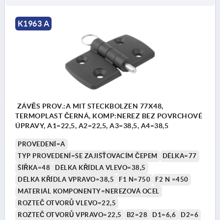
K1963 A
ZÁVĚS PROV.:A MIT STECKBOLZEN 77X48,
TERMOPLAST ČERNÁ, KOMP:NEREZ BEZ POVRCHOVÉ
ÚPRAVY, A1=22,5, A2=22,5, A3=38,5, A4=38,5
PROVEDENÍ=A
TYP PROVEDENÍ=SE ZAJIŠŤOVACÍM ČEPEM
DÉLKA=77
ŠÍŘKA=48
DÉLKA KŘÍDLA VLEVO=38,5
DÉLKA KŘÍDLA VPRAVO=38,5
F1 N=750
F2 N =450
MATERIÁL KOMPONENTY=NEREZOVÁ OCEL
ROZTEČ OTVORŮ VLEVO=22,5
ROZTEČ OTVORŮ VPRAVO=22,5
B2=28
D1=6,6
D2=6