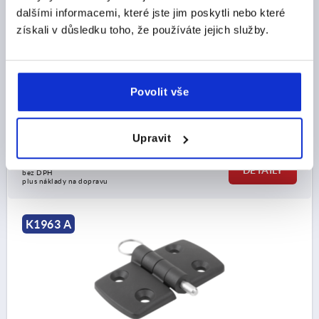
TYP PROVEDENÍ=SE ZAJIŠŤOVACÍM ČEPEM
DÉLKA=87
dalšími informacemi, které jste jim poskytli nebo které
ŠÍŘKA=48
DÉLKA KŘÍDLA VLEVO=43,5
získali v důsledku toho, že používáte jejich služby.
DÉLKA KŘÍDLA VPRAVO=43,5
F1 N=750
F2 N =450
MATERIÁL KOMPONENTY=NEREZOVÁ OCEL
ROZTEČ OTVORŮ VLEVO=25
ROZTEČ OTVORŮ VPRAVO=25
B2=28
D1=6,6
D2=6
Povolit vše
D3=14
H=9
Objednací číslo:
K1963.45252501
Upravit
CZK246.82
DETAILY
bez DPH
plus náklady na dopravu
K1963 A