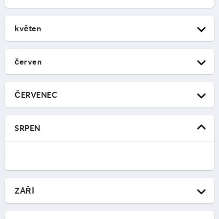
MetalTech
květen
03.02.2026 – 05.02.2026
Nadarzyn, Poland | Stand D1.20
MD&M West
KIPP Poland
červen
02.03.2026 – 06.03.2026
Anaheim, USA | Stand 4139
BIEMH
KIPP INC
ČERVENEC
08.04.2026 – 08.04.2026
Dále k veletrhu
Bilbao, Spain | Stand 1 A-12
Metalworking & Manufacturing
KIPP Spain
SRPEN
07.05.2026 – 13.05.2026
Dále k veletrhu
Langley, Canada
Components
KIPP Canada
16.06.2026 – 18.06.2026
Dále k veletrhu
Düsseldorf, Germany | Hall 18a | Stand F01
Fabtech
KIPP Germany
ZÁŘÍ
Dále k veletrhu
Toronto, Canada