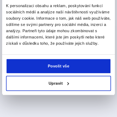
K personalizaci obsahu a reklam, poskytování funkcí
17.03.2026 – 19.03.2026
sociálních médií a analýze naší návštěvnosti využíváme
Dále k veletrhu
Dále k veletrhu
AMPER
soubory cookie. Informace o tom, jak náš web používáte,
sdílíme se svými partnery pro sociální média, inzerci a
14.04.2026 – 16.04.2026
15.09.2026 – 19.09.2026
Nyní se přihlašte k odběru
analýzy. Partneři tyto údaje mohou zkombinovat s
Brno, Czech Republic | Hall F | Stand 326
WARSAW PACK
AMB
informačního bulletinu KIPP
dalšími informacemi, které jste jim poskytli nebo které
KIPP Czech Republic
Chcete se jako první dozvědět o exkluzivních
získali v důsledku toho, že používáte jejich služby.
26.05.2026 – 26.05.2026
06.10.2026 – 09.10.2026
nabídkách a novinkách? Přihlaste se k odběru našeho
Nadarzyn, Poland | Stand F4.13
Stuttgart, Germany | Hall 3 | Stand C20
Metalworking & Manufacturing
MSV
informačního bulletinu a nezmeškejte žádné další
KIPP Poland
KIPP Germany
zajímavé propagační akce!
Povolit vše
Dále k veletrhu
Edmonton, Canada
Brno, Czech Republic
KIPP Canada
KIPP Czech Republic
Upravit
Dále k veletrhu
Dále k veletrhu
Dále k veletrhu
Dále k veletrhu
24.03.2026 – 27.03.2026