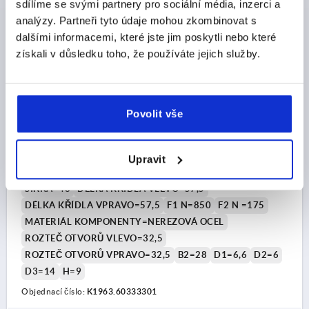
sdílíme se svými partnery pro sociální média, inzerci a
analýzy. Partneři tyto údaje mohou zkombinovat s
dalšími informacemi, které jste jim poskytli nebo které
získali v důsledku toho, že používáte jejich služby.
ZÁVĚS PROV.:A MIT STECKBOLZEN 115X48,
Povolit vše
TERMOPLAST ČERNÁ, KOMP:NEREZ BEZ POVRCHOVÉ
ÚPRAVY, A1=32,5, A2=32,5, A3=57,5, A4=57,5
PROVEDENÍ=A
Upravit
TYP PROVEDENÍ=SE ZAJIŠŤOVACÍM ČEPEM
DÉLKA=115
ŠÍŘKA=48
DÉLKA KŘÍDLA VLEVO=57,5
DÉLKA KŘÍDLA VPRAVO=57,5
F1 N=850
F2 N =175
MATERIÁL KOMPONENTY=NEREZOVÁ OCEL
ROZTEČ OTVORŮ VLEVO=32,5
ROZTEČ OTVORŮ VPRAVO=32,5
B2=28
D1=6,6
D2=6
D3=14
H=9
Objednací číslo:
K1963.60333301