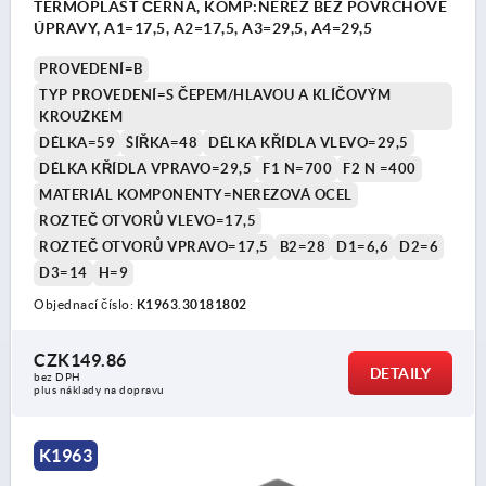
TERMOPLAST ČERNÁ, KOMP:NEREZ BEZ POVRCHOVÉ
ÚPRAVY, A1=17,5, A2=17,5, A3=29,5, A4=29,5
PROVEDENÍ=B
TYP PROVEDENÍ=S ČEPEM/HLAVOU A KLÍČOVÝM
KROUŽKEM
DÉLKA=59
ŠÍŘKA=48
DÉLKA KŘÍDLA VLEVO=29,5
DÉLKA KŘÍDLA VPRAVO=29,5
F1 N=700
F2 N =400
MATERIÁL KOMPONENTY=NEREZOVÁ OCEL
ROZTEČ OTVORŮ VLEVO=17,5
ROZTEČ OTVORŮ VPRAVO=17,5
B2=28
D1=6,6
D2=6
D3=14
H=9
Objednací číslo:
K1963.30181802
CZK149.86
DETAILY
bez DPH
plus náklady na dopravu
K1963