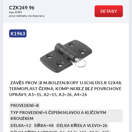
CZK249.96
DETAILY
bez DPH
plus náklady na dopravu
K1963
ZÁVĚS PROV.:B M.BOLZEN/KOPF U.SCHLÜSS.R 52X48,
TERMOPLAST ČERNÁ, KOMP:NEREZ BEZ POVRCHOVÉ
ÚPRAVY, A1=15, A2=15, A3=26, A4=26
PROVEDENÍ=B
TYP PROVEDENÍ=S ČEPEM/HLAVOU A KLÍČOVÝM
KROUŽKEM
DÉLKA=52
ŠÍŘKA=48
DÉLKA KŘÍDLA VLEVO=26