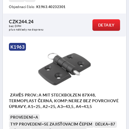
Objednací číslo:
K1963.40232301
CZK244.24
DETAILY
bez DPH
plus náklady na dopravu
K1963
ZÁVĚS PROV.:A MIT STECKBOLZEN 87X48,
TERMOPLAST ČERNÁ, KOMP:NEREZ BEZ POVRCHOVÉ
ÚPRAVY, A1=25, A2=25, A3=43,5, A4=43,5
PROVEDENÍ=A
TYP PROVEDENÍ=SE ZAJIŠŤOVACÍM ČEPEM
DÉLKA=87