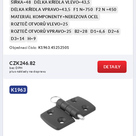
ŠÍŘKA=48
DÉLKA KŘÍDLA VLEVO=43,5
DÉLKA KŘÍDLA VPRAVO=43,5
F1 N=750
F2 N =450
MATERIÁL KOMPONENTY=NEREZOVÁ OCEL
ROZTEČ OTVORŮ VLEVO=25
ROZTEČ OTVORŮ VPRAVO=25
B2=28
D1=6,6
D2=6
D3=14
H=9
Objednací číslo:
K1963.45252501
CZK246.82
DETAILY
bez DPH
plus náklady na dopravu
K1963