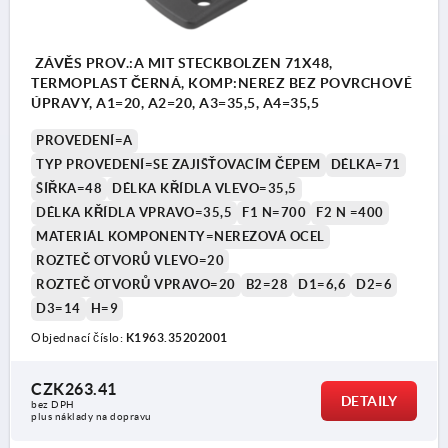
ZÁVĚS PROV.:A MIT STECKBOLZEN 71X48,
TERMOPLAST ČERNÁ, KOMP:NEREZ BEZ POVRCHOVÉ
ÚPRAVY, A1=20, A2=20, A3=35,5, A4=35,5
PROVEDENÍ=A
TYP PROVEDENÍ=SE ZAJIŠŤOVACÍM ČEPEM
DÉLKA=71
ŠÍŘKA=48
DÉLKA KŘÍDLA VLEVO=35,5
DÉLKA KŘÍDLA VPRAVO=35,5
F1 N=700
F2 N =400
MATERIÁL KOMPONENTY=NEREZOVÁ OCEL
ROZTEČ OTVORŮ VLEVO=20
ROZTEČ OTVORŮ VPRAVO=20
B2=28
D1=6,6
D2=6
D3=14
H=9
Objednací číslo:
K1963.35202001
CZK263.41
DETAILY
bez DPH
plus náklady na dopravu