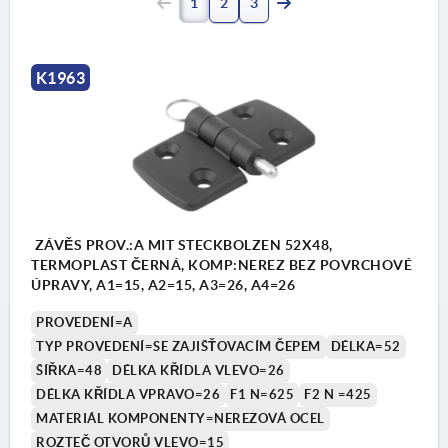
1
2
3
K1963
ZÁVĚS PROV.:A MIT STECKBOLZEN 52X48,
TERMOPLAST ČERNÁ, KOMP:NEREZ BEZ POVRCHOVÉ
ÚPRAVY, A1=15, A2=15, A3=26, A4=26
PROVEDENÍ=A
TYP PROVEDENÍ=SE ZAJIŠŤOVACÍM ČEPEM
DÉLKA=52
ŠÍŘKA=48
DÉLKA KŘÍDLA VLEVO=26
DÉLKA KŘÍDLA VPRAVO=26
F1 N=625
F2 N =425
MATERIÁL KOMPONENTY=NEREZOVÁ OCEL
ROZTEČ OTVORŮ VLEVO=15