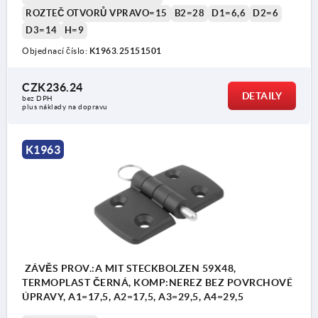
ROZTEČ OTVORŮ VPRAVO=15
B2=28
D1=6,6
D2=6
Provedení A: se zajišťovacím čepem
D3=14
H=9
Provedení B: s čepem/hlavou a klíčovým
Objednací číslo:
K1963.25151501
kroužkem
CZK236.24
Provedení C: s čepem/hlavou a závlačkou
DETAILY
bez DPH
plus náklady na dopravu
Provedení D: se zajišťovacím čepem/sklopnou
pojistkou
K1963
2) Osový čep
3) Závlačka
4) Klíčový kroužek
ZÁVĚS PROV.:A MIT STECKBOLZEN 59X48,
TERMOPLAST ČERNÁ, KOMP:NEREZ BEZ POVRCHOVÉ
ÚPRAVY, A1=17,5, A2=17,5, A3=29,5, A4=29,5