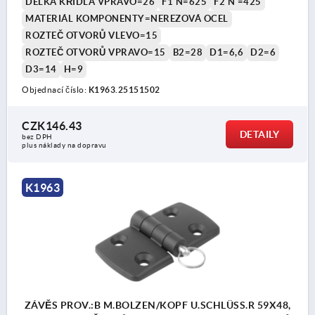
DÉLKA KŘÍDLA VPRAVO=26
F1 N=625
F2 N =425
MATERIÁL KOMPONENTY=NEREZOVÁ OCEL
ROZTEČ OTVORŮ VLEVO=15
ROZTEČ OTVORŮ VPRAVO=15
B2=28
D1=6,6
D2=6
D3=14
H=9
Objednací číslo:
K1963.25151502
CZK146.43
DETAILY
bez DPH
plus náklady na dopravu
K1963
ZÁVĚS PROV.:B M.BOLZEN/KOPF U.SCHLÜSS.R 59X48,