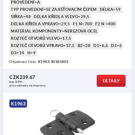
PROVEDENÍ=A
TYP PROVEDENÍ=SE ZAJIŠŤOVACÍM ČEPEM
DÉLKA=59
ŠÍŘKA=48
DÉLKA KŘÍDLA VLEVO=29,5
DÉLKA KŘÍDLA VPRAVO=29,5
F1 N=700
F2 N =400
MATERIÁL KOMPONENTY=NEREZOVÁ OCEL
ROZTEČ OTVORŮ VLEVO=17,5
ROZTEČ OTVORŮ VPRAVO=17,5
B2=28
D1=6,6
D2=6
D3=14
H=9
Objednací číslo:
K1963.30181801
CZK239.67
DETAILY
bez DPH
plus náklady na dopravu
K1963