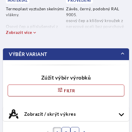
MATERIÁL
PROVEDENÍ
Termoplast vyztužen skelnými
Závěs, černý, podobný RAL
vlákny.
9005.
osový čep a klíčový kroužek z
Osový čep a příslušenství z
nerezové oceli bez povrchové
nerezové oceli 1.4305.
Zobrazit více
úpravy.
Osový čep, z oceli,
Klíčový kroužek z nerezové
pozinkovaný.
oceli 1.4310.
VÝBĚR VARIANT
Osový čep z oceli.
Zúžit výběr výrobků
FILTR
Zobrazit / skrýt výkres