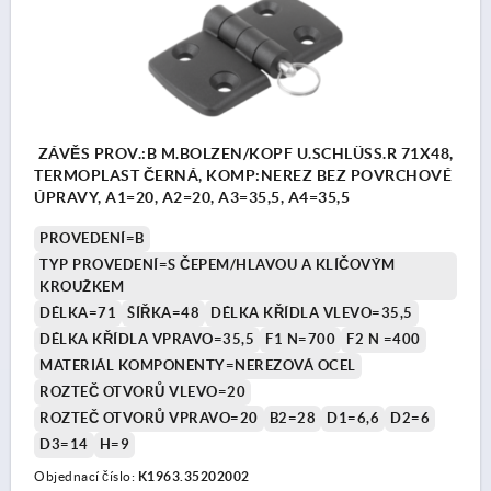
ZÁVĚS PROV.:B M.BOLZEN/KOPF U.SCHLÜSS.R 71X48,
TERMOPLAST ČERNÁ, KOMP:NEREZ BEZ POVRCHOVÉ
ÚPRAVY, A1=20, A2=20, A3=35,5, A4=35,5
PROVEDENÍ=B
TYP PROVEDENÍ=S ČEPEM/HLAVOU A KLÍČOVÝM
KROUŽKEM
DÉLKA=71
ŠÍŘKA=48
DÉLKA KŘÍDLA VLEVO=35,5
DÉLKA KŘÍDLA VPRAVO=35,5
F1 N=700
F2 N =400
MATERIÁL KOMPONENTY=NEREZOVÁ OCEL
ROZTEČ OTVORŮ VLEVO=20
ROZTEČ OTVORŮ VPRAVO=20
B2=28
D1=6,6
D2=6
D3=14
H=9
Objednací číslo:
K1963.35202002