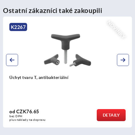
Ostatní zákazníci také zakoupili
NOVINKY
K0790
Fixační čepy s kuličkou, nerezové
od
CZK325.47
DETAILY
bez DPH
plus náklady na dopravu