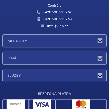
Centrála
+420 530 515 690
+420 530 515 694
info@kipp.cz
AKTUALITY
Aktuality
O NÁS
Veletrhy
O nás
SLUŽBY
Dodací podmínky
BEZPEČNÁ PLATBA
Přehled materiálů
CAD data