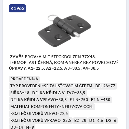
K1963
ZÁVĚS PROV.:A MIT STECKBOLZEN 77X48,
TERMOPLAST ČERNÁ, KOMP:NEREZ BEZ POVRCHOVÉ
ÚPRAVY, A1=22,5, A2=22,5, A3=38,5, A4=38,5
PROVEDENÍ=A
TYP PROVEDENÍ=SE ZAJIŠŤOVACÍM ČEPEM
DÉLKA=77
ŠÍŘKA=48
DÉLKA KŘÍDLA VLEVO=38,5
DÉLKA KŘÍDLA VPRAVO=38,5
F1 N=750
F2 N =450
MATERIÁL KOMPONENTY=NEREZOVÁ OCEL
ROZTEČ OTVORŮ VLEVO=22,5
ROZTEČ OTVORŮ VPRAVO=22,5
B2=28
D1=6,6
D2=6
D3=14
H=9