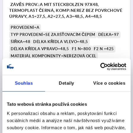
ZÁVĚS PROV.:A MIT STECKBOLZEN 97X48,
TERMOPLAST ČERNÁ, KOMP:NEREZ BEZ POVRCHOVÉ
ÚPRAVY, A1=27,5, A2=27,5, A3=48,5, A4=48,5
PROVEDENÍ=A
TYP PROVEDENÍ=SE ZAJIŠŤOVACÍM ČEPEM
DÉLKA=97
ŠÍŘKA=48
DÉLKA KŘÍDLA VLEVO=48,5
DÉLKA KŘÍDLA VPRAVO=48,5
F1 N=800
F2 N =425
MATERIÁL KOMPONENTY=NEREZOVÁ OCEL
ROZTEČ OTVORŮ VLEVO=27,5
ROZTEČ OTVORŮ VPRAVO=27,5
B2=28
D1=6,6
D2=6
D3=14
H=9
Souhlas
Detaily
Více o cookies
Objednací číslo:
K1963.50282801
CZK249.96
Tato webová stránka používá cookies
DETAILY
bez DPH
plus náklady na dopravu
K personalizaci obsahu a reklam, poskytování funkcí
sociálních médií a analýze naší návštěvnosti využíváme
K1963
soubory cookie. Informace o tom, jak náš web používáte,