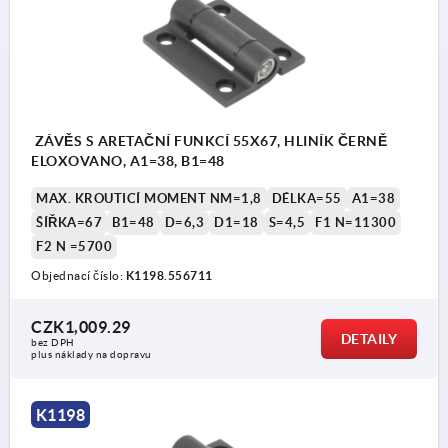
ZÁVĚS S ARETAČNÍ FUNKCÍ 55X67, HLINÍK ČERNĚ
ELOXOVANO, A1=38, B1=48
MAX. KROUTICÍ MOMENT NM=1,8
DÉLKA=55
A1=38
ŠÍŘKA=67
B1=48
D=6,3
D1=18
S=4,5
F1 N=11300
F2 N =5700
Objednací číslo:
K1198.556711
CZK1,009.29
DETAILY
bez DPH
plus náklady na dopravu
K1198