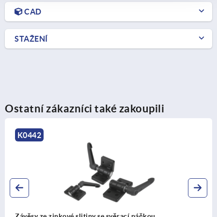
CAD
STAŽENÍ
Ostatní zákazníci také zakoupili
K0442
Závěsy ze zinkové slitiny se svěrací páčkou