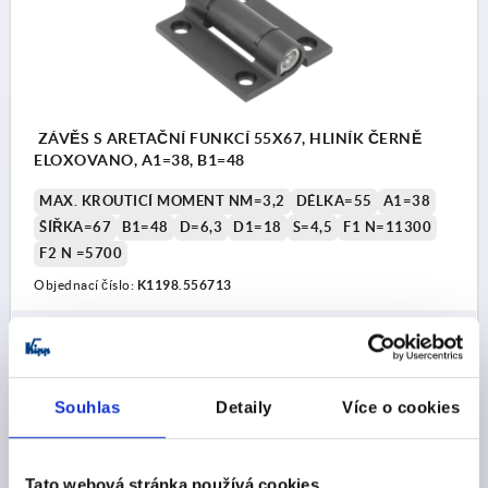
ZÁVĚS S ARETAČNÍ FUNKCÍ 55X67, HLINÍK ČERNĚ
ELOXOVANO, A1=38, B1=48
MAX. KROUTICÍ MOMENT NM=3,2
DÉLKA=55
A1=38
ŠÍŘKA=67
B1=48
D=6,3
D1=18
S=4,5
F1 N=11300
F2 N =5700
Objednací číslo:
K1198.556713
CZK1,321.03
DETAILY
bez DPH
plus náklady na dopravu
Souhlas
Detaily
Více o cookies
K1198
Tato webová stránka používá cookies