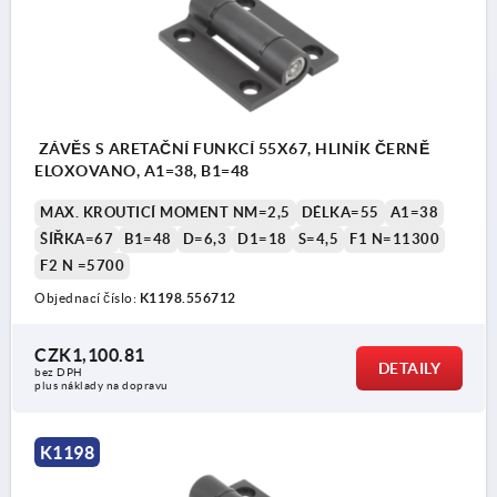
ZÁVĚS S ARETAČNÍ FUNKCÍ 55X67, HLINÍK ČERNĚ
ELOXOVANO, A1=38, B1=48
MAX. KROUTICÍ MOMENT NM=2,5
DÉLKA=55
A1=38
ŠÍŘKA=67
B1=48
D=6,3
D1=18
S=4,5
F1 N=11300
F2 N =5700
Objednací číslo:
K1198.556712
CZK1,100.81
DETAILY
bez DPH
plus náklady na dopravu
K1198