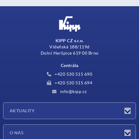
KIPP CZ s.r.o.
Vídeňská 188/119d
Dolní Heršpice 619 00 Brno
Centrála
+420 530 515 690
+420 530 515 694
info@kipp.cz
AKTUALITY
Aktuality
O NÁS
Veletrhy