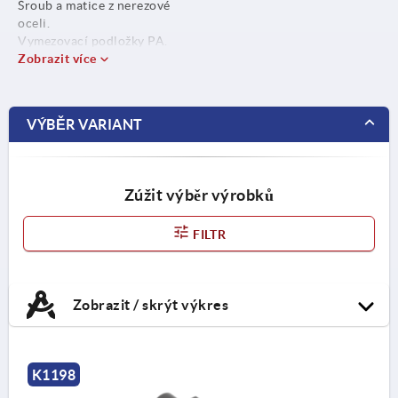
Šroub a matice z nerezové
oceli.
Vymezovací podložky PA.
Zobrazit více
VÝBĚR VARIANT
Zúžit výběr výrobků
FILTR
Zobrazit / skrýt výkres
K1198