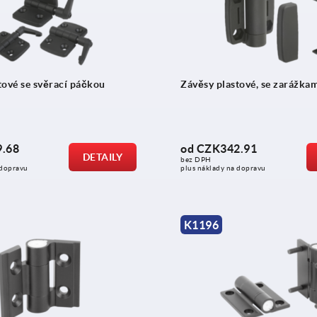
tové se svěrací páčkou
Závěsy plastové, se zarážka
.68
od
CZK342.91
DETAILY
bez DPH
 dopravu
plus náklady na dopravu
K1196