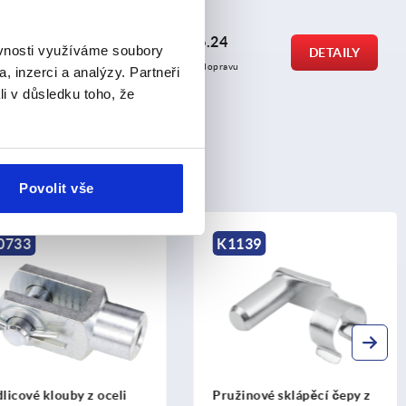
od
CZK526.24
ěvnosti využíváme soubory
DETAILY
DETAILY
bez DPH
plus náklady na dopravu
, inzerci a analýzy. Partneři
li v důsledku toho, že
Povolit vše
K1139
é klouby z oceli
Pružinové sklápěcí čepy z