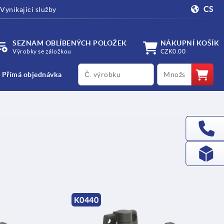
CS
Vynikající služby
SEZNAM OBLÍBENÝCH POLOŽEK
NÁKUPNÍ KOŠÍK
Výrobky se záložkou
CZK0.00
productCode
qty
Přímá objednávka
K0440