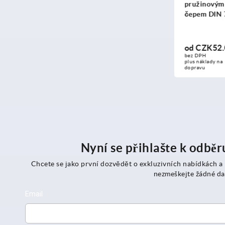
závlačku vhodné pro
pružinovým sklá
vidlicové hlavice
čepem DIN 7175
od
CZK21.16
od
CZK52.05
bez DPH
DETAILY
bez DPH
plus náklady na 
plus náklady na 
dopravu
dopravu
Nyní se přihlašte k odbě
Chcete se jako první dozvědět o exkluzivních nabídkách a
nezmeškejte žádné da