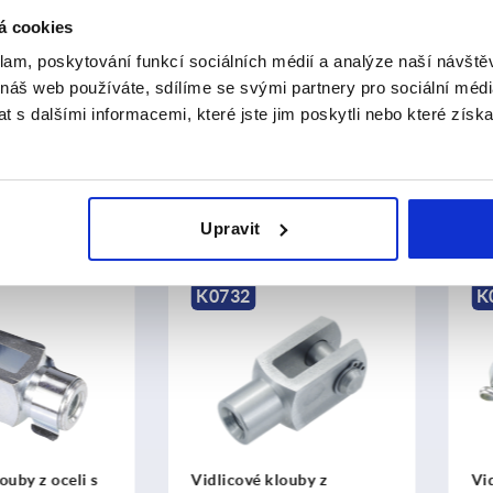
á cookies
.63
od
CZK1,009.29
klam, poskytování funkcí sociálních médií a analýze naší návšt
DETAILY
bez DPH
 dopravu
plus náklady na dopravu
 náš web používáte, sdílíme se svými partnery pro sociální média
 s dalšími informacemi, které jste jim poskytli nebo které získa
na
9
z 9 záznamů
í zákazníci také zakoupili
Upravit
K0732
K0733
z oceli s
Vidlicové klouby z
Vidlicov