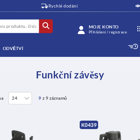
Rychlé dodání
MOJE KONTO
Přihlášení / registrace
ODVĚTVÍ
Funkční závěsy
na
9
z 9 záznamů
K0439