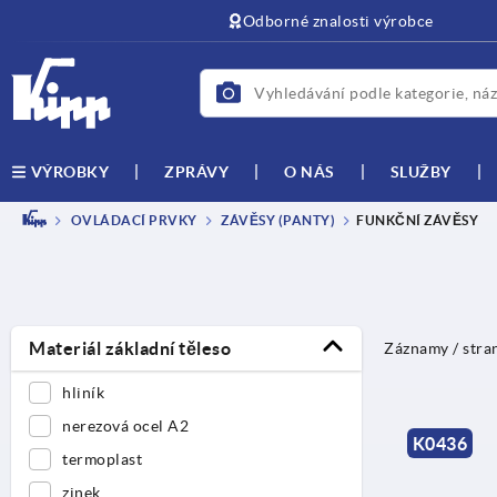
Odborné znalosti výrobce
ZPRÁVY
O NÁS
SLUŽBY
VÝROBKY
OVLÁDACÍ PRVKY
ZÁVĚSY (PANTY)
FUNKČNÍ ZÁVĚSY
Materiál základní těleso
Záznamy / stra
hliník
nerezová ocel A2
K0436
termoplast
zinek