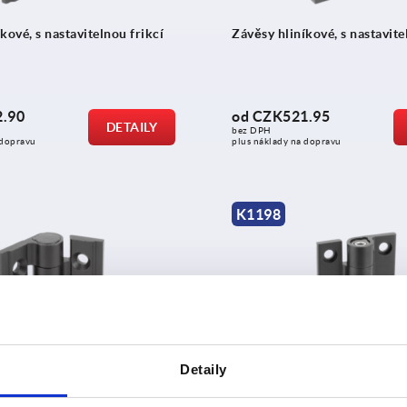
kové, s nastavitelnou frikcí
Závěsy hliníkové, s nastavite
.90
od
CZK521.95
DETAILY
bez DPH
 dopravu
plus náklady na dopravu
K1198
íkové, se zarážkou
Závěsy hliníkové, se zarážko
Detaily