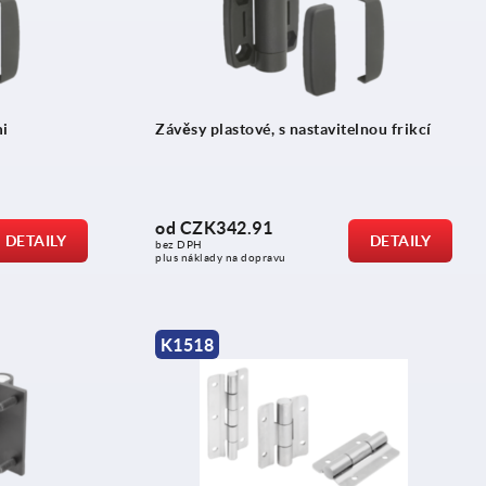
mi
Závěsy plastové, s nastavitelnou frikcí
od
CZK342.91
DETAILY
DETAILY
bez DPH
plus náklady na dopravu
K1518