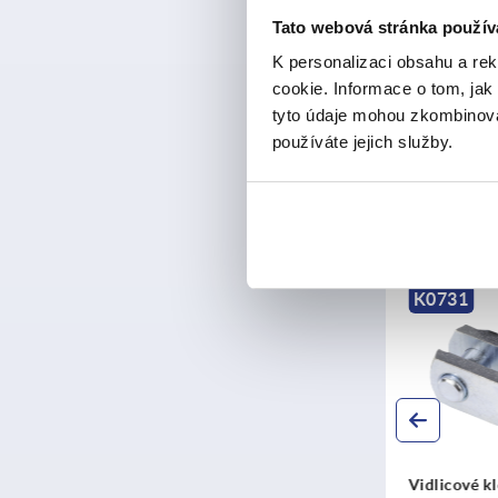
Tato webová stránka použív
od
CZK340
K personalizaci obsahu a re
bez DPH
plus náklady na
cookie. Informace o tom, jak
tyto údaje mohou zkombinovat
používáte jejich služby.
Záznamy / stra
Ostatn
K1456
K0731
Čepy s otvorem pro
Vidlicové klouby 