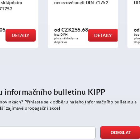
pěcím
nerezové oceli DIN 71752
DIN 71
2
od
CZK255.68
od
CZK
DETAILY
bez DPH
DETAILY
bez DPH
plus náklady na 
plus náklad
dopravu
dopravu
ru informačního bulletinu KIPP
 novinkách? Přihlaste se k odběru našeho informačního bulletinu a
lší zajímavé propagační akce!