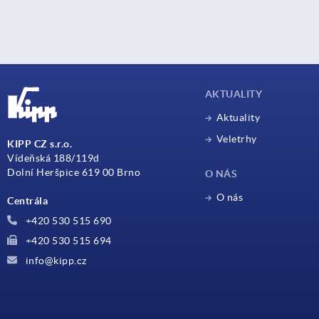
AKTUALITY
Aktuality
Veletrhy
KIPP CZ s.r.o.
Vídeňská 188/119d
Dolní Heršpice 619 00 Brno
O NÁS
O nás
Centrála
+420 530 515 690
+420 530 515 694
info@kipp.cz