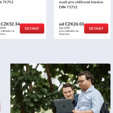
752
oceli pro vidlicové hlavice
DIN 71752
52.34
od
CZK26.03
DETAILY
bez DPH
DETAILY
y na 
plus náklady na 
dopravu