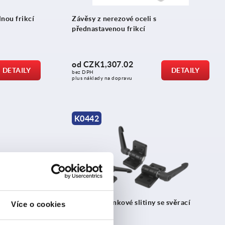
lnou frikcí
Závěsy z nerezové oceli s
přednastavenou frikcí
od
CZK1,307.02
DETAILY
DETAILY
bez DPH
plus náklady na dopravu
K0442
u
Závěsy ze zinkové slitiny se svěrací
Více o cookies
páčkou