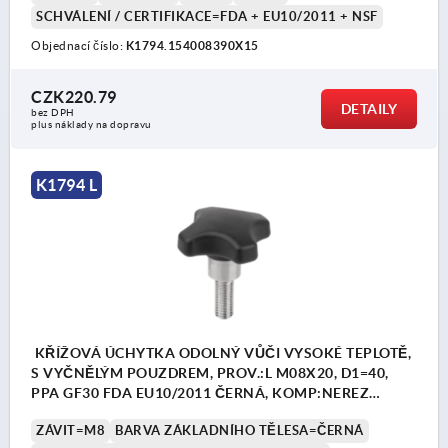
SCHVÁLENÍ / CERTIFIKACE=FDA + EU10/2011 + NSF
Objednací číslo:
K1794.154008390X15
CZK220.79
DETAILY
bez DPH
plus náklady na dopravu
K1794 L
KŘÍŽOVÁ ÚCHYTKA ODOLNÝ VŮČI VYSOKÉ TEPLOTĚ,
S VYČNĚLÝM POUZDREM, PROV.:L M08X20, D1=40,
PPA GF30 FDA EU10/2011 ČERNÁ, KOMP:NEREZ
1.4404 BEZ POVRCHOVÉ ÚPRAVY
ZÁVIT=M8
BARVA ZÁKLADNÍHO TĚLESA=ČERNÁ