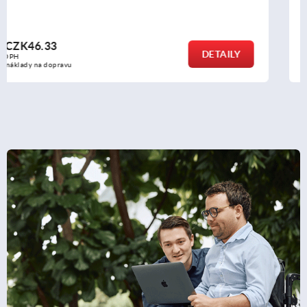
od
CZK150.15
DETAILY
bez DPH
plus náklady na dopravu