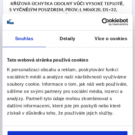
KŘÍŽOVÁ ÚCHYTKA ODOLNÝ VŮČI VYSOKÉ TEPLOTĚ,
S VYČNĚLÝM POUZDREM, PROV.:L M06X20, D1=32,
PPA GF30 FDA EU10/2011 ČERNÁ, KOMP:NEREZ
1.4404 BEZ POVRCHOVÉ ÚPRAVY
ZÁVIT=M6
BARVA ZÁKLADNÍHO TĚLESA=ČERNÁ
MATERIÁL KOMPONENTY=NEREZOVÁ OCEL
Souhlas
Detaily
Více o cookies
VNĚJŠÍ PRŮMĚR=32
DÉLKA ZÁVITU=20
PROVEDENÍ=L
POVRCH KOMPONENTY=BEZ POVRCHOVÉ ÚPRAVY
D2=13,5
VÝŠKA=22
H2=12
H3=9,5
Tato webová stránka používá cookies
SCHVÁLENÍ / CERTIFIKACE=FDA + EU10/2011 + NSF
K personalizaci obsahu a reklam, poskytování funkcí
Objednací číslo:
K1794.153206390X20
sociálních médií a analýze naší návštěvnosti využíváme
soubory cookie. Informace o tom, jak náš web používáte,
CZK175.89
sdílíme se svými partnery pro sociální média, inzerci a
DETAILY
bez DPH
plus náklady na dopravu
analýzy. Partneři tyto údaje mohou zkombinovat s
dalšími informacemi, které jste jim poskytli nebo které
získali v důsledku toho, že používáte jejich služby.
K1794 L