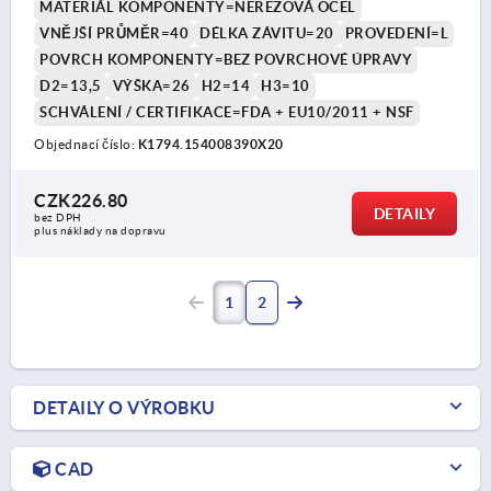
MATERIÁL KOMPONENTY=NEREZOVÁ OCEL
VNĚJŠÍ PRŮMĚR=40
DÉLKA ZÁVITU=20
PROVEDENÍ=L
POVRCH KOMPONENTY=BEZ POVRCHOVÉ ÚPRAVY
D2=13,5
VÝŠKA=26
H2=14
H3=10
SCHVÁLENÍ / CERTIFIKACE=FDA + EU10/2011 + NSF
Objednací číslo:
K1794.154008390X20
CZK226.80
DETAILY
bez DPH
plus náklady na dopravu
1
2
DETAILY O VÝROBKU
CAD