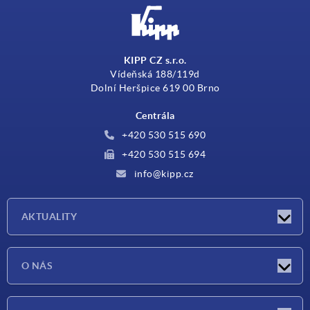
KIPP CZ s.r.o.
Vídeňská 188/119d
Dolní Heršpice 619 00 Brno
Centrála
+420 530 515 690
+420 530 515 694
info@kipp.cz
AKTUALITY
Aktuality
O NÁS
Veletrhy
O nás