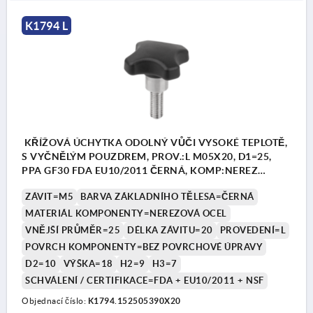
K1794 L
KŘÍŽOVÁ ÚCHYTKA ODOLNÝ VŮČI VYSOKÉ TEPLOTĚ,
S VYČNĚLÝM POUZDREM, PROV.:L M05X20, D1=25,
PPA GF30 FDA EU10/2011 ČERNÁ, KOMP:NEREZ
1.4404 BEZ POVRCHOVÉ ÚPRAVY
ZÁVIT=M5
BARVA ZÁKLADNÍHO TĚLESA=ČERNÁ
MATERIÁL KOMPONENTY=NEREZOVÁ OCEL
VNĚJŠÍ PRŮMĚR=25
DÉLKA ZÁVITU=20
PROVEDENÍ=L
POVRCH KOMPONENTY=BEZ POVRCHOVÉ ÚPRAVY
D2=10
VÝŠKA=18
H2=9
H3=7
SCHVÁLENÍ / CERTIFIKACE=FDA + EU10/2011 + NSF
Objednací číslo:
K1794.152505390X20