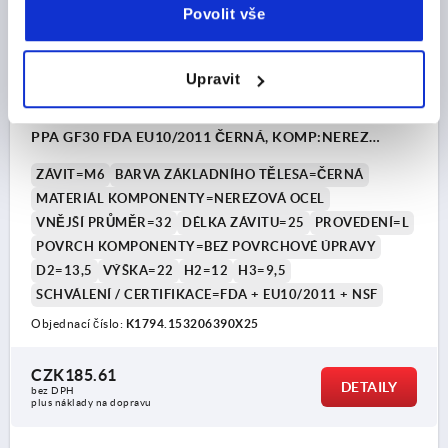
Povolit vše
Upravit
KŘÍŽOVÁ ÚCHYTKA ODOLNÝ VŮČI VYSOKÉ TEPLOTĚ,
S VYČNĚLÝM POUZDREM, PROV.:L M06X25, D1=32,
PPA GF30 FDA EU10/2011 ČERNÁ, KOMP:NEREZ
1.4404 BEZ POVRCHOVÉ ÚPRAVY
ZÁVIT=M6
BARVA ZÁKLADNÍHO TĚLESA=ČERNÁ
MATERIÁL KOMPONENTY=NEREZOVÁ OCEL
VNĚJŠÍ PRŮMĚR=32
DÉLKA ZÁVITU=25
PROVEDENÍ=L
POVRCH KOMPONENTY=BEZ POVRCHOVÉ ÚPRAVY
D2=13,5
VÝŠKA=22
H2=12
H3=9,5
SCHVÁLENÍ / CERTIFIKACE=FDA + EU10/2011 + NSF
Objednací číslo:
K1794.153206390X25
CZK185.61
DETAILY
bez DPH
plus náklady na dopravu