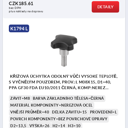
CZK185.61
DETAILY
bez DPH
plus náklady na dopravu
K1794 L
KŘÍŽOVÁ ÚCHYTKA ODOLNÝ VŮČI VYSOKÉ TEPLOTĚ,
S VYČNĚLÝM POUZDREM, PROV.:L M08X15, D1=40,
PPA GF30 FDA EU10/2011 ČERNÁ, KOMP:NEREZ
1.4404 BEZ POVRCHOVÉ ÚPRAVY
ZÁVIT=M8
BARVA ZÁKLADNÍHO TĚLESA=ČERNÁ
MATERIÁL KOMPONENTY=NEREZOVÁ OCEL
VNĚJŠÍ PRŮMĚR=40
DÉLKA ZÁVITU=15
PROVEDENÍ=L
POVRCH KOMPONENTY=BEZ POVRCHOVÉ ÚPRAVY
D2=13,5
VÝŠKA=26
H2=14
H3=10