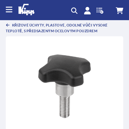
KŘÍŽOVÉ ÚCHYTY, PLASTOVÉ, ODOLNÉ VŮČI VYSOKÉ
TEPLOTĚ, S PŘEDSAZENÝM OCELOVÝM POUZDREM