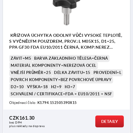
KŘÍŽOVÁ ÚCHYTKA ODOLNÝ VŮČI VYSOKÉ TEPLOTĚ,
S VYČNĚLÝM POUZDREM, PROV.:L M05X15, D1=25,
PPA GF30 FDA EU10/2011 ČERNÁ, KOMP:NEREZ
1.4404 BEZ POVRCHOVÉ ÚPRAVY
ZÁVIT=M5
BARVA ZÁKLADNÍHO TĚLESA=ČERNÁ
MATERIÁL KOMPONENTY=NEREZOVÁ OCEL
VNĚJŠÍ PRŮMĚR=25
DÉLKA ZÁVITU=15
PROVEDENÍ=L
POVRCH KOMPONENTY=BEZ POVRCHOVÉ ÚPRAVY
D2=10
VÝŠKA=18
H2=9
H3=7
SCHVÁLENÍ / CERTIFIKACE=FDA + EU10/2011 + NSF
Objednací číslo:
K1794.152505390X15
CZK161.30
DETAILY
bez DPH
plus náklady na dopravu