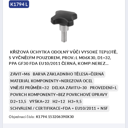
K1794 L
KŘÍŽOVÁ ÚCHYTKA ODOLNÝ VŮČI VYSOKÉ TEPLOTĚ,
S VYČNĚLÝM POUZDREM, PROV.:L M06X30, D1=32,
PPA GF30 FDA EU10/2011 ČERNÁ, KOMP:NEREZ
1.4404 BEZ POVRCHOVÉ ÚPRAVY
ZÁVIT=M6
BARVA ZÁKLADNÍHO TĚLESA=ČERNÁ
MATERIÁL KOMPONENTY=NEREZOVÁ OCEL
VNĚJŠÍ PRŮMĚR=32
DÉLKA ZÁVITU=30
PROVEDENÍ=L
POVRCH KOMPONENTY=BEZ POVRCHOVÉ ÚPRAVY
D2=13,5
VÝŠKA=22
H2=12
H3=9,5
SCHVÁLENÍ / CERTIFIKACE=FDA + EU10/2011 + NSF
Objednací číslo:
K1794.153206390X30