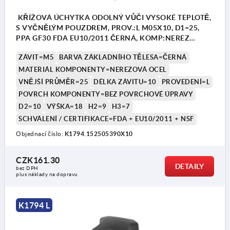
KŘÍŽOVÁ ÚCHYTKA ODOLNÝ VŮČI VYSOKÉ TEPLOTĚ,
S VYČNĚLÝM POUZDREM, PROV.:L M05X10, D1=25,
PPA GF30 FDA EU10/2011 ČERNÁ, KOMP:NEREZ
1.4404 BEZ POVRCHOVÉ ÚPRAVY
ZÁVIT=M5
BARVA ZÁKLADNÍHO TĚLESA=ČERNÁ
MATERIÁL KOMPONENTY=NEREZOVÁ OCEL
VNĚJŠÍ PRŮMĚR=25
DÉLKA ZÁVITU=10
PROVEDENÍ=L
POVRCH KOMPONENTY=BEZ POVRCHOVÉ ÚPRAVY
D2=10
VÝŠKA=18
H2=9
H3=7
SCHVÁLENÍ / CERTIFIKACE=FDA + EU10/2011 + NSF
Objednací číslo:
K1794.152505390X10
CZK161.30
DETAILY
bez DPH
plus náklady na dopravu
K1794 L