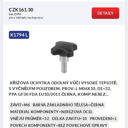
CZK161.30
DETAILY
bez DPH
plus náklady na dopravu
K1794 L
KŘÍŽOVÁ ÚCHYTKA ODOLNÝ VŮČI VYSOKÉ TEPLOTĚ,
S VYČNĚLÝM POUZDREM, PROV.:L M06X10, D1=32,
PPA GF30 FDA EU10/2011 ČERNÁ, KOMP:NEREZ
1.4404 BEZ POVRCHOVÉ ÚPRAVY
ZÁVIT=M6
BARVA ZÁKLADNÍHO TĚLESA=ČERNÁ
MATERIÁL KOMPONENTY=NEREZOVÁ OCEL
VNĚJŠÍ PRŮMĚR=32
DÉLKA ZÁVITU=10
PROVEDENÍ=L
POVRCH KOMPONENTY=BEZ POVRCHOVÉ ÚPRAVY