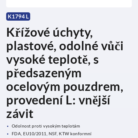
K1794 L
Křížové úchyty,
plastové, odolné vůči
vysoké teplotě, s
předsazeným
ocelovým pouzdrem,
provedení L: vnější
závit
Odolnost proti vysokým teplotám
FDA, EU10/2011, NSF, KTW konformní