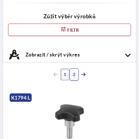
Zúžit výběr výrobků
FILTR
Zobrazit / skrýt výkres
1
2
K1794 L