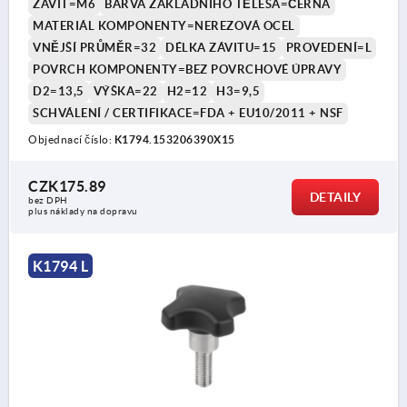
ZÁVIT=M6
BARVA ZÁKLADNÍHO TĚLESA=ČERNÁ
MATERIÁL KOMPONENTY=NEREZOVÁ OCEL
VNĚJŠÍ PRŮMĚR=32
DÉLKA ZÁVITU=15
PROVEDENÍ=L
POVRCH KOMPONENTY=BEZ POVRCHOVÉ ÚPRAVY
D2=13,5
VÝŠKA=22
H2=12
H3=9,5
SCHVÁLENÍ / CERTIFIKACE=FDA + EU10/2011 + NSF
Objednací číslo:
K1794.153206390X15
CZK175.89
DETAILY
bez DPH
plus náklady na dopravu
K1794 L