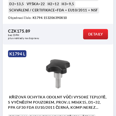
D2=13,5
VÝŠKA=22
H2=12
H3=9,5
SCHVÁLENÍ / CERTIFIKACE=FDA + EU10/2011 + NSF
Objednací číslo:
K1794.153206390X10
CZK175.89
DETAILY
bez DPH
plus náklady na dopravu
K1794 L
KŘÍŽOVÁ ÚCHYTKA ODOLNÝ VŮČI VYSOKÉ TEPLOTĚ,
S VYČNĚLÝM POUZDREM, PROV.:L M06X15, D1=32,
PPA GF30 FDA EU10/2011 ČERNÁ, KOMP:NEREZ
1.4404 BEZ POVRCHOVÉ ÚPRAVY