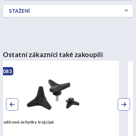
STAŽENÍ
Ostatní zákazníci také zakoupili
K0153
Hvězdicové úchyty, z vizuálně detektovatelného plastu, s
vyčnívajícím ocelovým pouzdrem