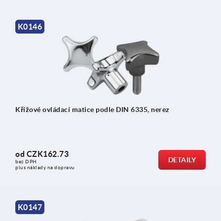
K0146
Křížové ovládací matice podle DIN 6335, nerez
od
CZK162.73
DETAILY
bez DPH
plus náklady na dopravu
K0147