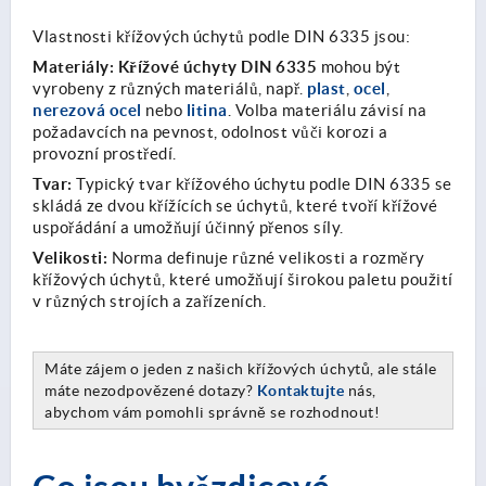
Vlastnosti křížových úchytů podle DIN 6335 jsou:
Materiály:
Křížové úchyty DIN 6335
mohou být
plast
ocel
vyrobeny z různých materiálů, např.
,
,
nerezová ocel
litina
nebo
. Volba materiálu závisí na
požadavcích na pevnost, odolnost vůči korozi a
provozní prostředí.
Tvar:
Typický tvar křížového úchytu podle DIN 6335 se
skládá ze dvou křížících se úchytů, které tvoří křížové
uspořádání a umožňují účinný přenos síly.
Velikosti:
Norma definuje různé velikosti a rozměry
křížových úchytů, které umožňují širokou paletu použití
v různých strojích a zařízeních.
Máte zájem o jeden z našich křížových úchytů, ale stále
máte nezodpovězené dotazy?
Kontaktujte
nás,
abychom vám pomohli správně se rozhodnout!