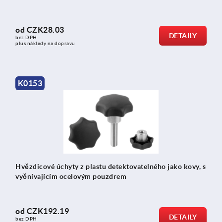
od
CZK28.03
DETAILY
bez DPH
plus náklady na dopravu
K0153
Hvězdicové úchyty z plastu detektovatelného jako kovy, s
vyčnívajícím ocelovým pouzdrem
od
CZK192.19
DETAILY
bez DPH