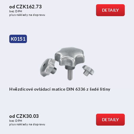
od
CZK162.73
DETAILY
bez DPH
plus náklady na dopravu
K0151
Hvězdicové ovládací matice DIN 6336 z šedé litiny
od
CZK30.03
DETAILY
bez DPH
plus náklady na dopravu