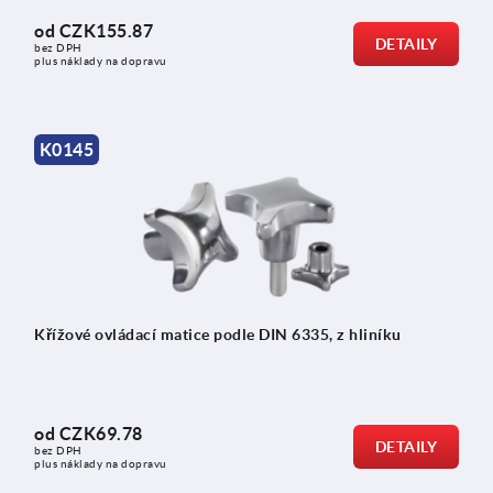
od
CZK155.87
DETAILY
bez DPH
plus náklady na dopravu
K0145
Křížové ovládací matice podle DIN 6335, z hliníku
od
CZK69.78
DETAILY
bez DPH
plus náklady na dopravu