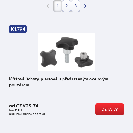
(current)
1
2
3
K1794
Křížové úchyty, plastové, s předsazeným ocelovým
pouzdrem
od
CZK29.74
DETAILY
bez DPH
plus náklady na dopravu