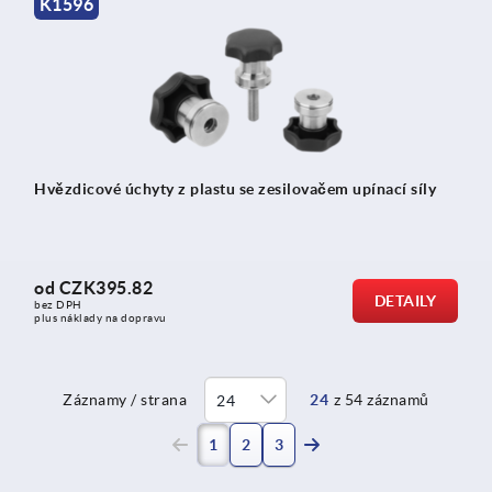
K1596
Hvězdicové úchyty z plastu se zesilovačem upínací síly
od
CZK395.82
DETAILY
bez DPH
plus náklady na dopravu
Záznamy / strana
24
z 54 záznamů
(current)
1
2
3