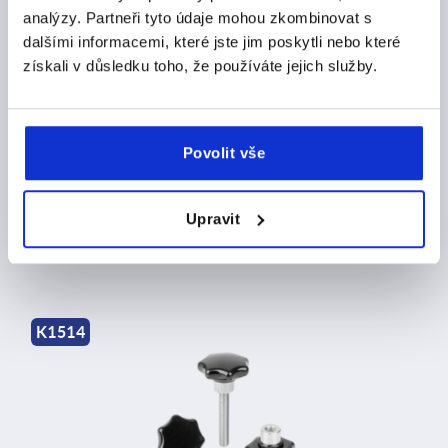
analýzy. Partneři tyto údaje mohou zkombinovat s
dalšími informacemi, které jste jim poskytli nebo které
získali v důsledku toho, že používáte jejich služby.
Hvězdicové ovládací matice podle DIN 6336, ocelové
Povolit vše
části nerezové
Upravit
od
CZK46.62
DETAILY
bez DPH
plus náklady na dopravu
K1514