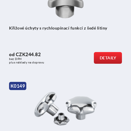
Křížové úchyty s rychloupínací funkcí z šedé litiny
od
CZK244.82
DETAILY
bez DPH
plus náklady na dopravu
K0149