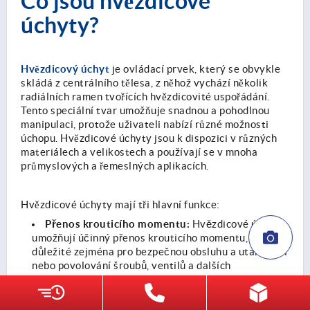
Co jsou hvězdicové
úchyty?
Hvězdicový úchyt
je ovládací prvek, který se obvykle
skládá z centrálního tělesa, z něhož vychází několik
radiálních ramen tvořících hvězdicovité uspořádání.
Tento speciální tvar umožňuje snadnou a pohodlnou
manipulaci, protože uživateli nabízí různé možnosti
úchopu. Hvězdicové úchyty jsou k dispozici v různých
materiálech a velikostech a používají se v mnoha
průmyslových a řemeslných aplikacích.
Hvězdicové úchyty mají tři hlavní funkce:
Přenos krouticího momentu:
Hvězdicové úchyty
umožňují účinný přenos krouticího momentu, což je
důležité zejména pro bezpečnou obsluhu a utahování
nebo povolování šroubů, ventilů a dalších
mechanických součástí.
Přesné seřízení:
Často se používají k přesnému