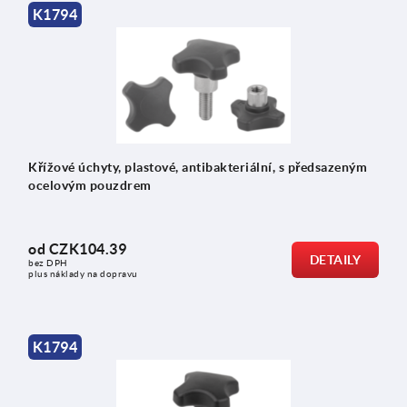
K1794
Křížové úchyty, plastové, antibakteriální, s předsazeným
ocelovým pouzdrem
od
CZK104.39
DETAILY
bez DPH
plus náklady na dopravu
K1794