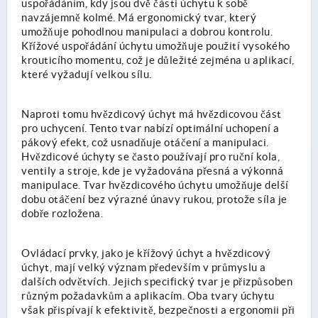
uspořádáním, kdy jsou dvě části úchytu k sobě
navzájemně kolmé. Má ergonomický tvar, který
umožňuje pohodlnou manipulaci a dobrou kontrolu.
Křížové uspořádání úchytu umožňuje použití vysokého
krouticího momentu, což je důležité zejména u aplikací,
které vyžadují velkou sílu.
Naproti tomu hvězdicový úchyt má hvězdicovou část
pro uchycení. Tento tvar nabízí optimální uchopení a
pákový efekt, což usnadňuje otáčení a manipulaci.
Hvězdicové úchyty se často používají pro ruční kola,
ventily a stroje, kde je vyžadována přesná a výkonná
manipulace. Tvar hvězdicového úchytu umožňuje delší
dobu otáčení bez výrazné únavy rukou, protože síla je
dobře rozložena.
Ovládací prvky, jako je křížový úchyt a hvězdicový
úchyt, mají velký význam především v průmyslu a
dalších odvětvích. Jejich specifický tvar je přizpůsoben
různým požadavkům a aplikacím. Oba tvary úchytu
však přispívají k efektivitě, bezpečnosti a ergonomii při