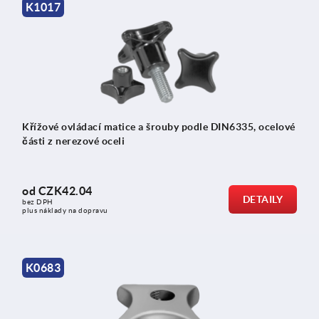
K1017
Křížové ovládací matice a šrouby podle DIN6335, ocelové
části z nerezové oceli
od
CZK42.04
DETAILY
bez DPH
plus náklady na dopravu
K0683