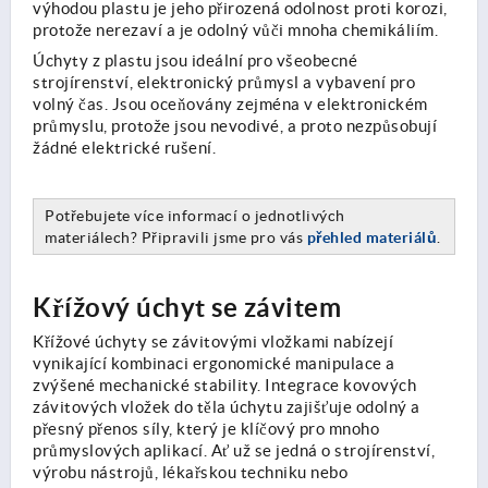
výhodou plastu je jeho přirozená odolnost proti korozi,
protože nerezaví a je odolný vůči mnoha chemikáliím.
Úchyty z plastu jsou ideální pro všeobecné
strojírenství, elektronický průmysl a vybavení pro
volný čas. Jsou oceňovány zejména v elektronickém
průmyslu, protože jsou nevodivé, a proto nezpůsobují
žádné elektrické rušení.
Potřebujete více informací o jednotlivých
materiálech? Připravili jsme pro vás
přehled materiálů
.
Křížový úchyt se závitem
Křížové úchyty se závitovými vložkami nabízejí
vynikající kombinaci ergonomické manipulace a
zvýšené mechanické stability. Integrace kovových
závitových vložek do těla úchytu zajišťuje odolný a
přesný přenos síly, který je klíčový pro mnoho
průmyslových aplikací. Ať už se jedná o strojírenství,
výrobu nástrojů, lékařskou techniku nebo