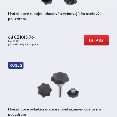
Hvězdicové rukojeti plastové s vyčnívajícím ocelovým
pouzdrem
od
CZK45.76
DETAILY
bez DPH
plus náklady na dopravu
K0153
Hvězdicové ovládací matice s předsazeným ocelovým
pouzdrem