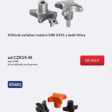
Křížové ovládací matice DIN 6335 z šedé litiny
od
CZK19.45
DETAILY
bez DPH
plus náklady na dopravu
K0682