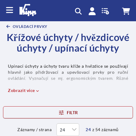
OVLÁDACÍ PRVKY
Křížové úchyty / hvězdicové
úchyty / upínací úchyty
Upínací úchyty a úchyty tvaru kříže a hvězdice se používají
hlavně jako přidržovací a upevňovací prvky pro ruční
ovládání. Vyznačují se mj. ergonomickým tvarem. Různé
materiály, velikosti a tvary nacházejí uplatnění mj. ve
strojírenství a v chemickém průmyslu.
Zobrazit více
Získejte více
informací
FILTR
Záznamy / strana
24
z 54 záznamů