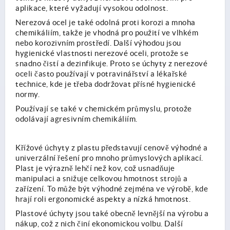
aplikace, které vyžadují vysokou odolnost.
Nerezová ocel je také odolná proti korozi a mnoha
chemikáliím, takže je vhodná pro použití ve vlhkém
nebo korozivním prostředí. Další výhodou jsou
hygienické vlastnosti nerezové oceli, protože se
snadno čistí a dezinfikuje. Proto se úchyty z nerezové
oceli často používají v potravinářství a lékařské
technice, kde je třeba dodržovat přísné hygienické
normy.
Používají se také v chemickém průmyslu, protože
odolávají agresivním chemikáliím.
Křížové úchyty z plastu představují cenově výhodné a
univerzální řešení pro mnoho průmyslových aplikací.
Plast je výrazně lehčí než kov, což usnadňuje
manipulaci a snižuje celkovou hmotnost strojů a
zařízení. To může být výhodné zejména ve výrobě, kde
hrají roli ergonomické aspekty a nízká hmotnost.
Plastové úchyty jsou také obecně levnější na výrobu a
nákup, což z nich činí ekonomickou volbu. Další