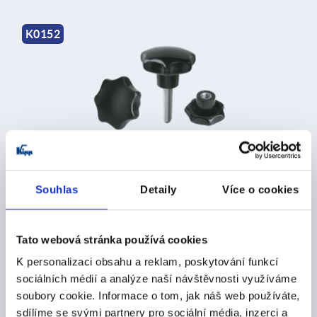
K0152
Hvězdicové ovládací matice a šrouby podle DIN 6336
Souhlas
Detaily
Více o cookies
od
CZK16.02
DETAILY
bez DPH
plus náklady na dopravu
Tato webová stránka používá cookies
K personalizaci obsahu a reklam, poskytování funkcí
sociálních médií a analýze naší návštěvnosti využíváme
K1016
soubory cookie. Informace o tom, jak náš web používáte,
sdílíme se svými partnery pro sociální média, inzerci a