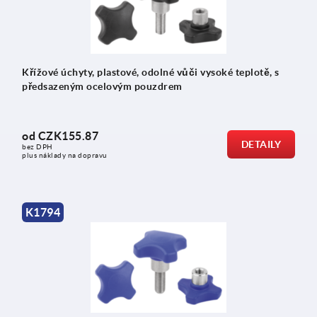
Křížové úchyty, plastové, odolné vůči vysoké teplotě, s
předsazeným ocelovým pouzdrem
od
CZK155.87
DETAILY
bez DPH
plus náklady na dopravu
K1794