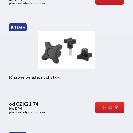
plus náklady na dopravu
K1089
Křížové ovládací úchytky
od
CZK21.74
DETAILY
bez DPH
plus náklady na dopravu