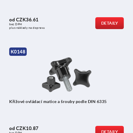
od
CZK36.61
DETAILY
bez DPH
plus náklady na dopravu
K0148
Křížové ovládací matice a šrouby podle DIN 6335
od
CZK10.87
DETAILY
bez DPH