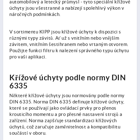
automobilový a letecký průmysl - tyto speciální křížové
úchyty jsou všestranné a nabízejí spolehlivý výkon v
náročných podmínkách.
V sortimentu KIPP jsou křížové úchyty k dispozici s
různými typy závitů. Ať už s vnitřním nebo vnějším
závitem, vnitřním šestihranem nebo vrtaným otvorem.
Použijte funkci filtru k nalezení správného typu úchytu
pro vaši aplikaci.
Křížové úchyty podle normy DIN
6335
Některé křížové úchyty jsou normovány podle normy
DIN 6335. Norma DIN 6335 definuje křížové úchyty,
které se používají jako ovládací prvky pro přenos
krouticího momentu a pro přesné nastavení strojů a
zařízení. Norma zajišťuje standardizaci křížových
úchytů, což zaručuje zaměnitelnost a kompatibilitu
součástí v oboru.