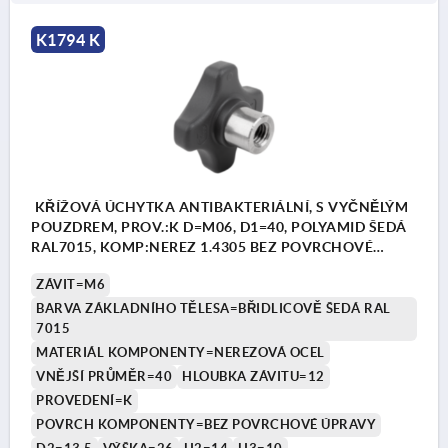
K1794 K
KŘÍŽOVÁ ÚCHYTKA ANTIBAKTERIÁLNÍ, S VYČNĚLÝM
POUZDREM, PROV.:K D=M06, D1=40, POLYAMID ŠEDÁ
RAL7015, KOMP:NEREZ 1.4305 BEZ POVRCHOVÉ
ÚPRAVY
ZÁVIT=M6
BARVA ZÁKLADNÍHO TĚLESA=BŘIDLICOVĚ ŠEDÁ RAL
7015
MATERIÁL KOMPONENTY=NEREZOVÁ OCEL
VNĚJŠÍ PRŮMĚR=40
HLOUBKA ZÁVITU=12
PROVEDENÍ=K
POVRCH KOMPONENTY=BEZ POVRCHOVÉ ÚPRAVY