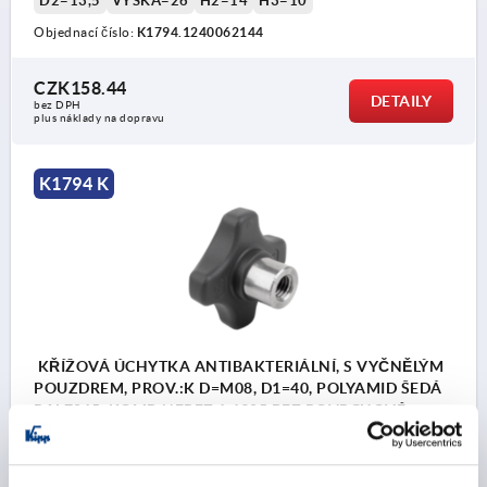
D2=13,5
VÝŠKA=26
H2=14
H3=10
Objednací číslo:
K1794.1240062144
CZK158.44
DETAILY
bez DPH
plus náklady na dopravu
K1794 K
KŘÍŽOVÁ ÚCHYTKA ANTIBAKTERIÁLNÍ, S VYČNĚLÝM
POUZDREM, PROV.:K D=M08, D1=40, POLYAMID ŠEDÁ
RAL7015, KOMP:NEREZ 1.4305 BEZ POVRCHOVÉ
ÚPRAVY
ZÁVIT=M8
BARVA ZÁKLADNÍHO TĚLESA=BŘIDLICOVĚ ŠEDÁ RAL