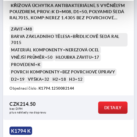
KŘÍŽOVÁ ÚCHYTKA ANTIBAKTERIÁLNÍ, S VYČNĚLÝM
POUZDREM, PROV.:K D=M08, D1=50, POLYAMID ŠEDÁ
RAL7015, KOMP:NEREZ 1.4305 BEZ POVRCHOVÉ
ÚPRAVY
ZÁVIT=M8
BARVA ZÁKLADNÍHO TĚLESA=BŘIDLICOVĚ ŠEDÁ RAL
7015
MATERIÁL KOMPONENTY=NEREZOVÁ OCEL
VNĚJŠÍ PRŮMĚR=50
HLOUBKA ZÁVITU=17
PROVEDENÍ=K
POVRCH KOMPONENTY=BEZ POVRCHOVÉ ÚPRAVY
D2=19
VÝŠKA=32
H2=18
H3=12
Objednací číslo:
K1794.1250082144
CZK214.50
DETAILY
bez DPH
plus náklady na dopravu
K1794 K