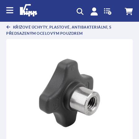
KŘÍŽOVÉ ÚCHYTY, PLASTOVÉ, ANTIBAKTERIÁLNÍ, S
PŘEDSAZENÝM OCELOVÝM POUZDREM