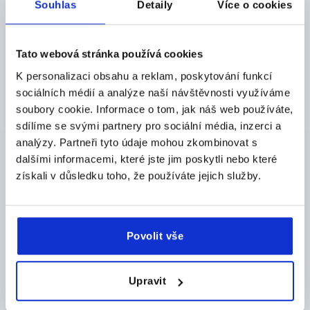
Souhlas
Detaily
Více o cookies
7015
MATERIÁL KOMPONENTY=NEREZOVÁ OCEL
VNĚJŠÍ PRŮMĚR=40
HLOUBKA ZÁVITU=12
Tato webová stránka používá cookies
PROVEDENÍ=K
POVRCH KOMPONENTY=BEZ POVRCHOVÉ ÚPRAVY
K personalizaci obsahu a reklam, poskytování funkcí
D2=13,5
VÝŠKA=26
H2=14
H3=10
sociálních médií a analýze naší návštěvnosti využíváme
soubory cookie. Informace o tom, jak náš web používáte,
Objednací číslo:
K1794.1240082144
sdílíme se svými partnery pro sociální média, inzerci a
analýzy. Partneři tyto údaje mohou zkombinovat s
CZK158.44
DETAILY
bez DPH
dalšími informacemi, které jste jim poskytli nebo které
plus náklady na dopravu
získali v důsledku toho, že používáte jejich služby.
K1794 K
Povolit vše
Upravit