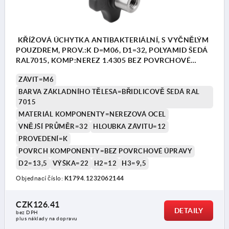
KŘÍŽOVÁ ÚCHYTKA ANTIBAKTERIÁLNÍ, S VYČNĚLÝM
POUZDREM, PROV.:K D=M06, D1=32, POLYAMID ŠEDÁ
RAL7015, KOMP:NEREZ 1.4305 BEZ POVRCHOVÉ
ÚPRAVY
ZÁVIT=M6
BARVA ZÁKLADNÍHO TĚLESA=BŘIDLICOVĚ ŠEDÁ RAL
7015
MATERIÁL KOMPONENTY=NEREZOVÁ OCEL
VNĚJŠÍ PRŮMĚR=32
HLOUBKA ZÁVITU=12
PROVEDENÍ=K
POVRCH KOMPONENTY=BEZ POVRCHOVÉ ÚPRAVY
D2=13,5
VÝŠKA=22
H2=12
H3=9,5
Objednací číslo:
K1794.1232062144
CZK126.41
DETAILY
bez DPH
plus náklady na dopravu