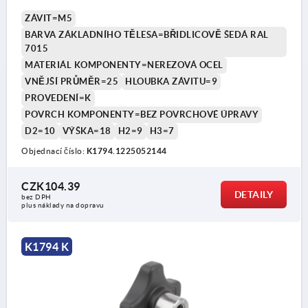
ÚPRAVY
ZÁVIT=M5
BARVA ZÁKLADNÍHO TĚLESA=BŘIDLICOVĚ ŠEDÁ RAL
7015
MATERIÁL KOMPONENTY=NEREZOVÁ OCEL
VNĚJŠÍ PRŮMĚR=25
HLOUBKA ZÁVITU=9
PROVEDENÍ=K
POVRCH KOMPONENTY=BEZ POVRCHOVÉ ÚPRAVY
D2=10
VÝŠKA=18
H2=9
H3=7
Objednací číslo:
K1794.1225052144
CZK104.39
DETAILY
bez DPH
plus náklady na dopravu
K1794 K