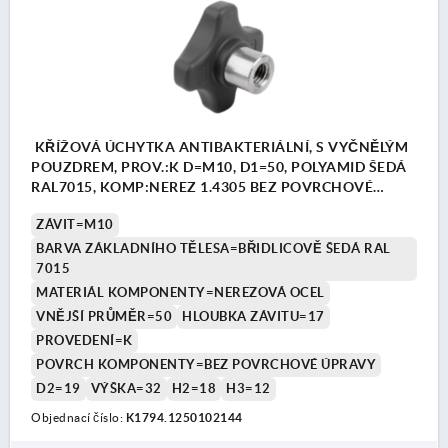
KŘÍŽOVÁ ÚCHYTKA ANTIBAKTERIÁLNÍ, S VYČNĚLÝM
POUZDREM, PROV.:K D=M10, D1=50, POLYAMID ŠEDÁ
RAL7015, KOMP:NEREZ 1.4305 BEZ POVRCHOVÉ
ÚPRAVY
ZÁVIT=M10
BARVA ZÁKLADNÍHO TĚLESA=BŘIDLICOVĚ ŠEDÁ RAL
7015
MATERIÁL KOMPONENTY=NEREZOVÁ OCEL
VNĚJŠÍ PRŮMĚR=50
HLOUBKA ZÁVITU=17
PROVEDENÍ=K
POVRCH KOMPONENTY=BEZ POVRCHOVÉ ÚPRAVY
D2=19
VÝŠKA=32
H2=18
H3=12
Objednací číslo:
K1794.1250102144