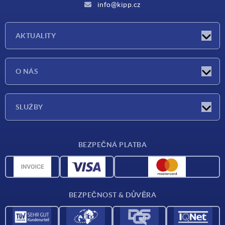
info@kipp.cz
AKTUALITY
Aktuality
O NÁS
Veletrhy
O nás
SLUŽBY
Dodací podmínky
BEZPEČNÁ PLATBA
Přehled materiálů
CAD data
Kontakt
BEZPEČNOST & DŮVĚRA