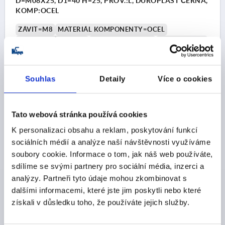
D=M08X25, D1=40 H=25, PROV.:L, DUROPLAST ČERNÁ,
KOMP:OCEL
ZÁVIT=M8
MATERIÁL KOMPONENTY=OCEL
VNĚJŠÍ PRŮMĚR=40
DÉLKA ZÁVITU=25
PROVEDENÍ=L
D2=13,5
VÝŠKA=25
H2=13
H3=10
Objednací číslo:
K1514.44008X25
Souhlas
Detaily
Více o cookies
CZK85.23
DETAILY
bez DPH
plus náklady na dopravu
Tato webová stránka používá cookies
K personalizaci obsahu a reklam, poskytování funkcí
K1514 L
sociálních médií a analýze naší návštěvnosti využíváme
soubory cookie. Informace o tom, jak náš web používáte,
sdílíme se svými partnery pro sociální média, inzerci a
analýzy. Partneři tyto údaje mohou zkombinovat s
dalšími informacemi, které jste jim poskytli nebo které
získali v důsledku toho, že používáte jejich služby.
HVĚZDICOVÁ ÚCHYTKA S VYČNĚLÝM POUZDREM