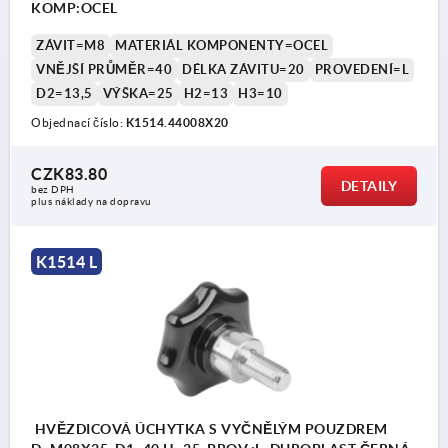
KOMP:OCEL
ZÁVIT=M8
MATERIÁL KOMPONENTY=OCEL
VNĚJŠÍ PRŮMĚR=40
DÉLKA ZÁVITU=20
PROVEDENÍ=L
D2=13,5
VÝŠKA=25
H2=13
H3=10
Objednací číslo:
K1514.44008X20
CZK83.80
DETAILY
bez DPH
plus náklady na dopravu
K1514 L
HVĚZDICOVÁ ÚCHYTKA S VYČNĚLÝM POUZDREM