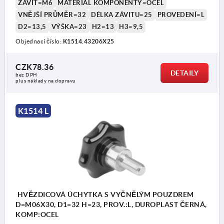
ZÁVIT=M6
MATERIÁL KOMPONENTY=OCEL
VNĚJŠÍ PRŮMĚR=32
DÉLKA ZÁVITU=25
PROVEDENÍ=L
D2=13,5
VÝŠKA=23
H2=13
H3=9,5
Objednací číslo:
K1514.43206X25
CZK78.36
DETAILY
bez DPH
plus náklady na dopravu
K1514 L
HVĚZDICOVÁ ÚCHYTKA S VYČNĚLÝM POUZDREM
D=M06X30, D1=32 H=23, PROV.:L, DUROPLAST ČERNÁ,
KOMP:OCEL