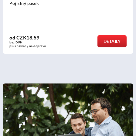
Pěticípé hvězdicové rukojeti plastové, zamykatelné
od
CZK497.07
DETAILY
bez DPH
plus náklady na dopravu