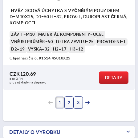
HVĚZDICOVÁ ÚCHYTKA S VYČNĚLÝM POUZDREM
D=M10X25, D1=50 H=32, PROV.:L, DUROPLAST ČERNÁ,
KOMP:OCEL
ZÁVIT=M10
MATERIÁL KOMPONENTY=OCEL
VNĚJŠÍ PRŮMĚR=50
DÉLKA ZÁVITU=25
PROVEDENÍ=L
D2=19
VÝŠKA=32
H2=17
H3=12
Objednací číslo:
K1514.45010X25
CZK120.69
DETAILY
bez DPH
plus náklady na dopravu
1
2
3
DETAILY O VÝROBKU