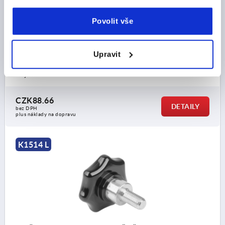
D=M08X40, D1=40 H=25, PROV.:L, DUROPLAST ČERNÁ,
KOMP:OCEL
Povolit vše
ZÁVIT=M8
MATERIÁL KOMPONENTY=OCEL
VNĚJŠÍ PRŮMĚR=40
DÉLKA ZÁVITU=40
PROVEDENÍ=L
Upravit
D2=13,5
VÝŠKA=25
H2=13
H3=10
Objednací číslo:
K1514.44008X40
CZK88.66
DETAILY
bez DPH
plus náklady na dopravu
K1514 L