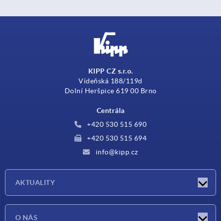
KIPP CZ s.r.o.
Vídeňská 188/119d
Dolní Heršpice 619 00 Brno
Centrála
+420 530 515 690
+420 530 515 694
info@kipp.cz
AKTUALITY
Aktuality
O NÁS