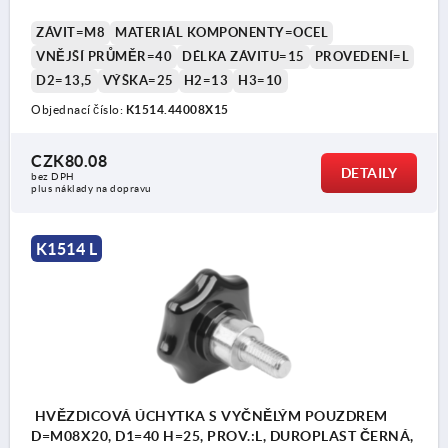
ZÁVIT=M8
MATERIÁL KOMPONENTY=OCEL
VNĚJŠÍ PRŮMĚR=40
DÉLKA ZÁVITU=15
PROVEDENÍ=L
D2=13,5
VÝŠKA=25
H2=13
H3=10
Objednací číslo:
K1514.44008X15
CZK80.08
DETAILY
bez DPH
plus náklady na dopravu
K1514 L
HVĚZDICOVÁ ÚCHYTKA S VYČNĚLÝM POUZDREM
D=M08X20, D1=40 H=25, PROV.:L, DUROPLAST ČERNÁ,