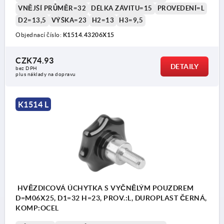
VNĚJŠÍ PRŮMĚR=32
DÉLKA ZÁVITU=15
PROVEDENÍ=L
D2=13,5
VÝŠKA=23
H2=13
H3=9,5
Objednací číslo:
K1514.43206X15
CZK74.93
DETAILY
bez DPH
plus náklady na dopravu
K1514 L
HVĚZDICOVÁ ÚCHYTKA S VYČNĚLÝM POUZDREM
D=M06X25, D1=32 H=23, PROV.:L, DUROPLAST ČERNÁ,
KOMP:OCEL