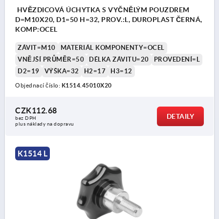
HVĚZDICOVÁ ÚCHYTKA S VYČNĚLÝM POUZDREM
D=M10X20, D1=50 H=32, PROV.:L, DUROPLAST ČERNÁ,
KOMP:OCEL
ZÁVIT=M10
MATERIÁL KOMPONENTY=OCEL
VNĚJŠÍ PRŮMĚR=50
DÉLKA ZÁVITU=20
PROVEDENÍ=L
D2=19
VÝŠKA=32
H2=17
H3=12
Objednací číslo:
K1514.45010X20
CZK112.68
DETAILY
bez DPH
plus náklady na dopravu
K1514 L