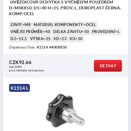
HVĚZDICOVÁ ÚCHYTKA S VYČNĚLÝM POUZDREM
D=M08X50, D1=40 H=25, PROV.:L, DUROPLAST ČERNÁ,
KOMP:OCEL
ZÁVIT=M8
MATERIÁL KOMPONENTY=OCEL
VNĚJŠÍ PRŮMĚR=40
DÉLKA ZÁVITU=50
PROVEDENÍ=L
D2=13,5
VÝŠKA=25
H2=13
H3=10
Objednací číslo:
K1514.44008X50
CZK92.66
DETAILY
bez DPH
plus náklady na dopravu
K1514 L