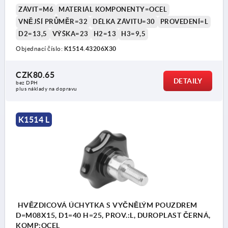
ZÁVIT=M6
MATERIÁL KOMPONENTY=OCEL
VNĚJŠÍ PRŮMĚR=32
DÉLKA ZÁVITU=30
PROVEDENÍ=L
D2=13,5
VÝŠKA=23
H2=13
H3=9,5
Objednací číslo:
K1514.43206X30
CZK80.65
DETAILY
bez DPH
plus náklady na dopravu
K1514 L
HVĚZDICOVÁ ÚCHYTKA S VYČNĚLÝM POUZDREM
D=M08X15, D1=40 H=25, PROV.:L, DUROPLAST ČERNÁ,
KOMP:OCEL