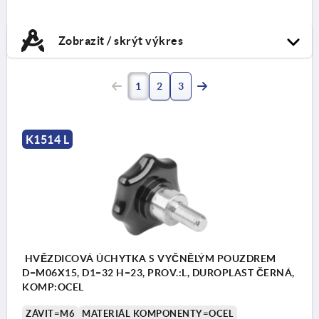
Zobrazit / skrýt výkres
1
2
3
K1514 L
HVĚZDICOVÁ ÚCHYTKA S VYČNĚLÝM POUZDREM
D=M06X15, D1=32 H=23, PROV.:L, DUROPLAST ČERNÁ,
KOMP:OCEL
ZÁVIT=M6
MATERIÁL KOMPONENTY=OCEL