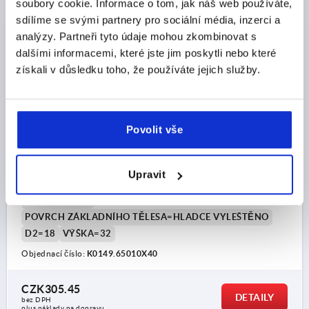
soubory cookie. Informace o tom, jak náš web používáte,
K0149 L
sdílíme se svými partnery pro sociální média, inzerci a
analýzy. Partneři tyto údaje mohou zkombinovat s
dalšími informacemi, které jste jim poskytli nebo které
získali v důsledku toho, že používáte jejich služby.
Povolit vše
HVĚZDICOVÁ ÚCHYTKA PODOBNÉ DIN6336 M10X40,
D1=50, H=32, PROV.:L S VNĚJŠÍM ZÁVITEM, HLINÍK
HLADCE VYLEŠTĚNO, KOMP:NEREZ
Upravit
ZÁVIT=M10
VNĚJŠÍ PRŮMĚR=50
DÉLKA ZÁVITU=40
PROVEDENÍ=L
POVRCH ZÁKLADNÍHO TĚLESA=HLADCE VYLEŠTĚNO
D2=18
VÝŠKA=32
Objednací číslo:
K0149.65010X40
CZK305.45
DETAILY
bez DPH
plus náklady na dopravu