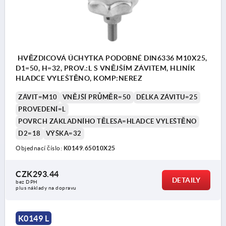
HVĚZDICOVÁ ÚCHYTKA PODOBNÉ DIN6336 M10X25,
D1=50, H=32, PROV.:L S VNĚJŠÍM ZÁVITEM, HLINÍK
HLADCE VYLEŠTĚNO, KOMP:NEREZ
ZÁVIT=M10
VNĚJŠÍ PRŮMĚR=50
DÉLKA ZÁVITU=25
PROVEDENÍ=L
POVRCH ZÁKLADNÍHO TĚLESA=HLADCE VYLEŠTĚNO
D2=18
VÝŠKA=32
Objednací číslo:
K0149.65010X25
CZK293.44
DETAILY
bez DPH
plus náklady na dopravu
K0149 L