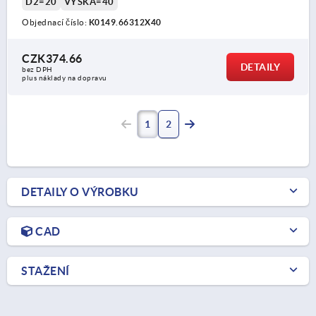
D2=20
VÝŠKA=40
Objednací číslo:
K0149.66312X40
CZK374.66
DETAILY
bez DPH
plus náklady na dopravu
1
2
DETAILY O VÝROBKU
CAD
STAŽENÍ