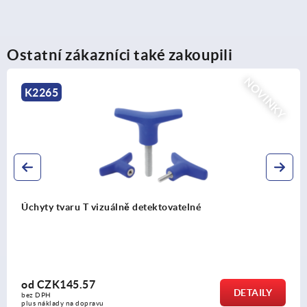
Ostatní zákazníci také zakoupili
NOVINKY
K0303
Ocelové, nerezové nebo POM nohy
od
CZK137.57
DETAILY
bez DPH
plus náklady na dopravu