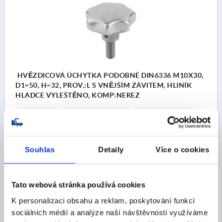
HVĚZDICOVÁ ÚCHYTKA PODOBNÉ DIN6336 M10X30,
D1=50, H=32, PROV.:L S VNĚJŠÍM ZÁVITEM, HLINÍK
HLADCE VYLEŠTĚNO, KOMP:NEREZ
ZÁVIT=M10
VNĚJŠÍ PRŮMĚR=50
DÉLKA ZÁVITU=30
PROVEDENÍ=L
POVRCH ZÁKLADNÍHO TĚLESA=HLADCE VYLEŠTĚNO
Souhlas
Detaily
Více o cookies
D2=18
VÝŠKA=32
Objednací číslo:
K0149.65010X30
Tato webová stránka používá cookies
CZK298.87
DETAILY
bez DPH
K personalizaci obsahu a reklam, poskytování funkcí
plus náklady na dopravu
sociálních médií a analýze naší návštěvnosti využíváme