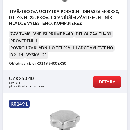
HVĚZDICOVÁ ÚCHYTKA PODOBNÉ DIN6336 M08X30,
D1=40, H=25, PROV.:L S VNĚJŠÍM ZÁVITEM, HLINÍK
HLADCE VYLEŠTĚNO, KOMP:NEREZ
ZÁVIT=M8
VNĚJŠÍ PRŮMĚR=40
DÉLKA ZÁVITU=30
PROVEDENÍ=L
POVRCH ZÁKLADNÍHO TĚLESA=HLADCE VYLEŠTĚNO
D2=14
VÝŠKA=25
Objednací číslo:
K0149.64008X30
CZK253.40
DETAILY
bez DPH
plus náklady na dopravu
K0149 L