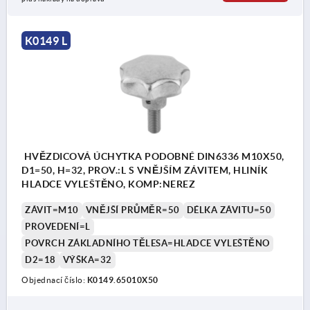
K0149 L
HVĚZDICOVÁ ÚCHYTKA PODOBNÉ DIN6336 M10X50,
D1=50, H=32, PROV.:L S VNĚJŠÍM ZÁVITEM, HLINÍK
HLADCE VYLEŠTĚNO, KOMP:NEREZ
ZÁVIT=M10
VNĚJŠÍ PRŮMĚR=50
DÉLKA ZÁVITU=50
PROVEDENÍ=L
POVRCH ZÁKLADNÍHO TĚLESA=HLADCE VYLEŠTĚNO
D2=18
VÝŠKA=32
Objednací číslo:
K0149.65010X50