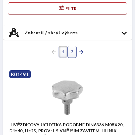
FILTR
Zobrazit / skrýt výkres
1
2
K0149 L
HVĚZDICOVÁ ÚCHYTKA PODOBNÉ DIN6336 M08X20,
D1=40, H=25, PROV.:L S VNĚJŠÍM ZÁVITEM, HLINÍK