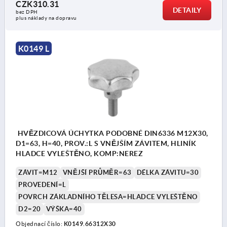
CZK310.31
DETAILY
bez DPH
plus náklady na dopravu
K0149 L
HVĚZDICOVÁ ÚCHYTKA PODOBNÉ DIN6336 M12X30,
D1=63, H=40, PROV.:L S VNĚJŠÍM ZÁVITEM, HLINÍK
HLADCE VYLEŠTĚNO, KOMP:NEREZ
ZÁVIT=M12
VNĚJŠÍ PRŮMĚR=63
DÉLKA ZÁVITU=30
PROVEDENÍ=L
POVRCH ZÁKLADNÍHO TĚLESA=HLADCE VYLEŠTĚNO
D2=20
VÝŠKA=40
Objednací číslo:
K0149.66312X30