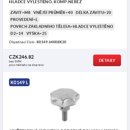
HLADCE VYLEŠTĚNO, KOMP:NEREZ
ZÁVIT=M8
VNĚJŠÍ PRŮMĚR=40
DÉLKA ZÁVITU=20
PROVEDENÍ=L
POVRCH ZÁKLADNÍHO TĚLESA=HLADCE VYLEŠTĚNO
D2=14
VÝŠKA=25
Objednací číslo:
K0149.64008X20
CZK246.82
DETAILY
bez DPH
plus náklady na dopravu
K0149 L