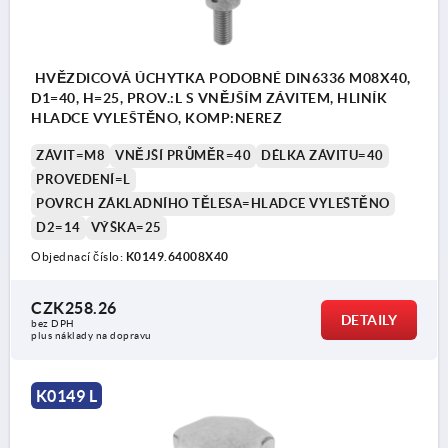
HVĚZDICOVÁ ÚCHYTKA PODOBNÉ DIN6336 M08X40,
D1=40, H=25, PROV.:L S VNĚJŠÍM ZÁVITEM, HLINÍK
HLADCE VYLEŠTĚNO, KOMP:NEREZ
ZÁVIT=M8
VNĚJŠÍ PRŮMĚR=40
DÉLKA ZÁVITU=40
PROVEDENÍ=L
POVRCH ZÁKLADNÍHO TĚLESA=HLADCE VYLEŠTĚNO
D2=14
VÝŠKA=25
Objednací číslo:
K0149.64008X40
CZK258.26
DETAILY
bez DPH
plus náklady na dopravu
K0149 L