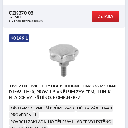
CZK370.08
DETAILY
bez DPH
plus náklady na dopravu
K0149 L
HVĚZDICOVÁ ÚCHYTKA PODOBNÉ DIN6336 M12X40,
D1=63, H=40, PROV.:L S VNĚJŠÍM ZÁVITEM, HLINÍK
HLADCE VYLEŠTĚNO, KOMP:NEREZ
ZÁVIT=M12
VNĚJŠÍ PRŮMĚR=63
DÉLKA ZÁVITU=40
PROVEDENÍ=L
POVRCH ZÁKLADNÍHO TĚLESA=HLADCE VYLEŠTĚNO