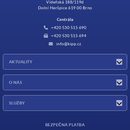
Vídeňská 188/119d
Dolní Heršpice 619 00 Brno
Centrála
+420 530 515 690
+420 530 515 694
info@kipp.cz
AKTUALITY
Aktuality
O NÁS
Veletrhy
O nás
SLUŽBY
Dodací podmínky
BEZPEČNÁ PLATBA
Přehled materiálů