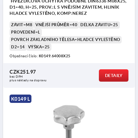
HVĚZDICOVÁ ÚCHYTKA PODOBNÉ DIN6336 M08X25,
D1=40, H=25, PROV.:L S VNĚJŠÍM ZÁVITEM, HLINÍK
HLADCE VYLEŠTĚNO, KOMP:NEREZ
ZÁVIT=M8
VNĚJŠÍ PRŮMĚR=40
DÉLKA ZÁVITU=25
PROVEDENÍ=L
POVRCH ZÁKLADNÍHO TĚLESA=HLADCE VYLEŠTĚNO
D2=14
VÝŠKA=25
Objednací číslo:
K0149.64008X25
CZK251.97
DETAILY
bez DPH
plus náklady na dopravu
K0149 L