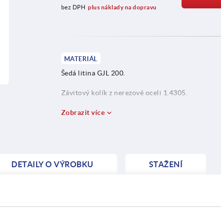
bez DPH
plus náklady na dopravu
MATERIÁL
Šedá litina GJL 200.
Závitový kolík z nerezové oceli 1.4305.
Příčný kolík z nerezové oceli 1.4310.
Zobrazit více
DETAILY O VÝROBKU
STAŽENÍ