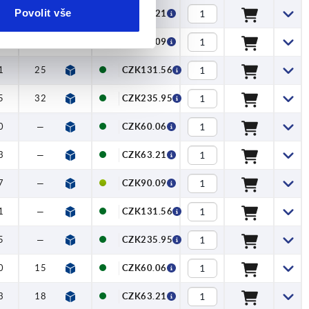
Povolit vše
3
18
CZK63.21
7
21
CZK90.09
1
25
CZK131.56
5
32
CZK235.95
0
—
CZK60.06
3
—
CZK63.21
7
—
CZK90.09
1
—
CZK131.56
5
—
CZK235.95
0
15
CZK60.06
3
18
CZK63.21