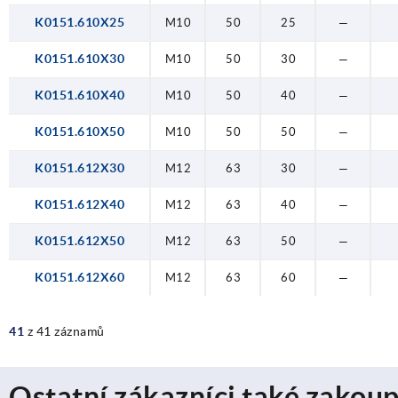
K0151.610X25
M10
50
25
—
K0151.610X30
M10
50
30
—
K0151.610X40
M10
50
40
—
K0151.610X50
M10
50
50
—
K0151.612X30
M12
63
30
—
K0151.612X40
M12
63
40
—
K0151.612X50
M12
63
50
—
K0151.612X60
M12
63
60
—
41
z 41 záznamů
Ostatní zákazníci také zakoup