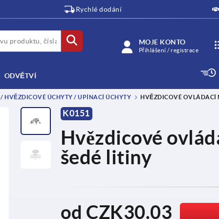
Rychlé dodání
MOJE KONTO
Přihlášení / registrace
ODVĚTVÍ
/ HVĚZDICOVÉ ÚCHYTY / UPÍNACÍ ÚCHYTY
HVĚZDICOVÉ OVLÁDACÍ MA
K0151
Hvězdicové ovlád
šedé litiny
od
CZK30.03