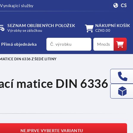
CS
Vynikající služby
SEZNAM OBLÍBENÝCH POLOŽEK
NÁKUPNÍ KOŠÍK
Výrobky se záložkou
CZK0.00
productCode
qty
Přímá objednávka
TICE DIN 6336 Z ŠEDÉ LITINY
ací matice DIN 6336 z
NEJPRVE VYBERTE VARIANTU