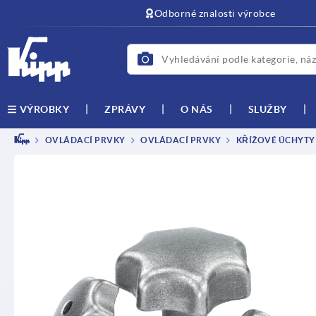
Odborné znalosti výrobce
ZPRÁVY
O NÁS
SLUŽBY
VÝROBKY
OVLÁDACÍ PRVKY
OVLÁDACÍ PRVKY
KŘÍŽOVÉ ÚCHYTY 