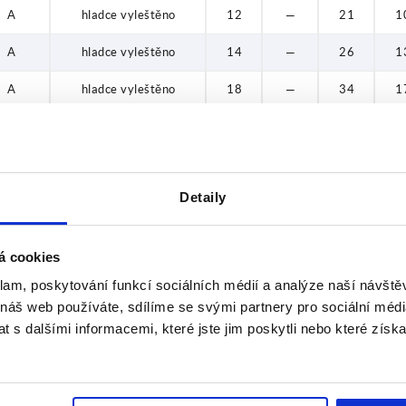
20
A
hladce vyleštěno
12
—
21
1
22
A
hladce vyleštěno
14
—
26
1
28
A
hladce vyleštěno
18
—
34
1
A
hladce vyleštěno
20
—
42
2
A
hladce vyleštěno
25
—
52
2
Detaily
B
hladce vyleštěno
12
—
20
1
B
hladce vyleštěno
25
—
50
2
á cookies
B
hladce vyleštěno
14
—
25
1
klam, poskytování funkcí sociálních médií a analýze naší návšt
 náš web používáte, sdílíme se svými partnery pro sociální média
B
hladce vyleštěno
18
—
32
1
 s dalšími informacemi, které jste jim poskytli nebo které získa
B
hladce vyleštěno
20
—
40
2
C
hladce vyleštěno
12
—
20
1