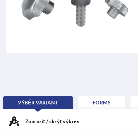
VÝBĚR VARIANT
FORMS
CURRENT
TAB:
Zobrazit / skrýt výkres