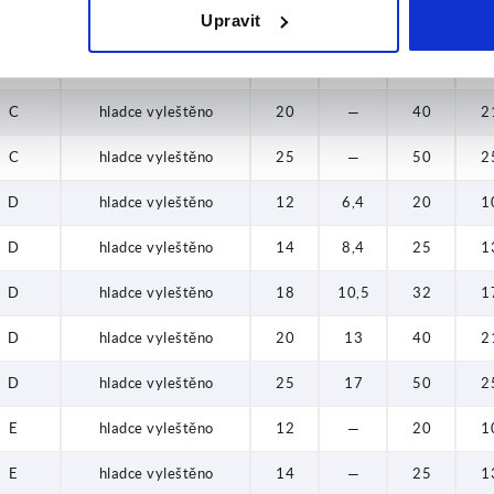
Upravit
C
hladce vyleštěno
14
—
25
1
C
hladce vyleštěno
18
—
32
1
C
hladce vyleštěno
20
—
40
2
C
hladce vyleštěno
25
—
50
2
D
hladce vyleštěno
12
6,4
20
1
D
hladce vyleštěno
14
8,4
25
1
D
hladce vyleštěno
18
10,5
32
1
D
hladce vyleštěno
20
13
40
2
D
hladce vyleštěno
25
17
50
2
E
hladce vyleštěno
12
—
20
1
E
hladce vyleštěno
14
—
25
1