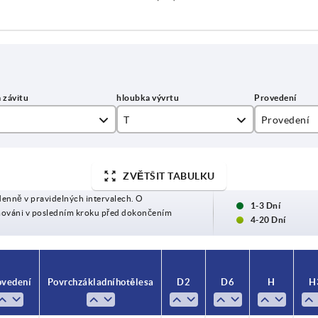
T
Provedení
10
A
ZVĚTŠIT TABULKU
12
B
denně v pravidelných intervalech. O
13
C
1-3 Dní
mováni v posledním kroku před dokončením
4-20 Dní
15
D
16
E
ovedení
Povrch základního tělesa
D2
D6
H
H
18
L