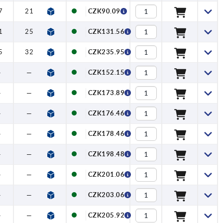
7
21
CZK90.09
1
25
CZK131.56
5
32
CZK235.95
—
—
CZK152.15
—
—
CZK173.89
—
—
CZK176.46
—
—
CZK178.46
—
—
CZK198.48
—
—
CZK201.06
—
—
CZK203.06
—
—
CZK205.92