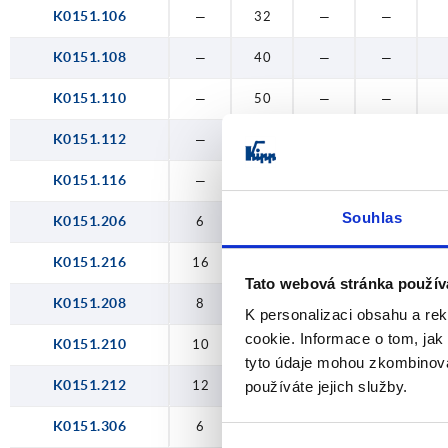
M8
60
K0151.106
—
32
—
—
M10
K0151.108
—
40
—
—
M12
K0151.110
—
50
—
—
M16
K0151.112
—
63
—
—
K0151.116
—
80
—
—
Souhlas
K0151.206
6
32
—
—
K0151.216
16
80
—
—
Tato webová stránka použív
K0151.208
8
40
—
—
K personalizaci obsahu a re
cookie. Informace o tom, jak
K0151.210
10
50
—
—
tyto údaje mohou zkombinovat
K0151.212
12
63
—
—
používáte jejich služby.
K0151.306
6
32
—
12