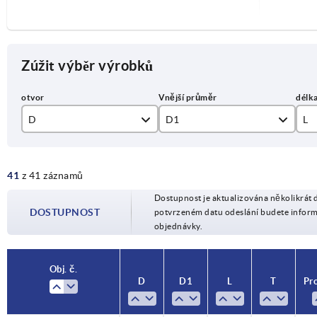
Zúžit výběr výrobků
D
D1
L
6
32
15
41
z 41 záznamů
8
40
20
Dostupnost je aktualizována několikrát 
10
50
25
DOSTUPNOST
potvrzeném datu odeslání budete infor
objednávky.
12
63
30
16
80
40
Obj. č.
D
D1
L
T
Pr
M6
50