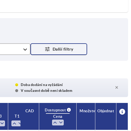
Doba dodání na vyžádání
V současné době není skladem
Dostupnost
CAD
Množství
Objednat
3
T1
Cena