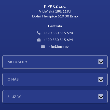
KIPP CZ s.r.o.
Vídeňská 188/119d
Dolní Heršpice 619 00 Brno
Centrála
+420 530 515 690
+420 530 515 694
info@kipp.cz
AKTUALITY
Aktuality
O NÁS
Veletrhy
O nás
SLUŽBY