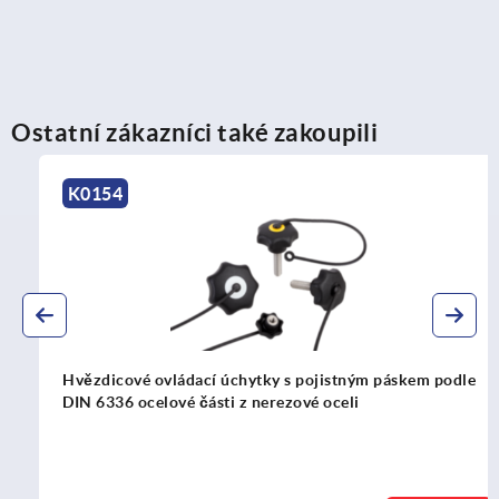
Ostatní zákazníci také zakoupili
K0154
Hvězdicové ovládací úchytky s pojistným páskem podle
DIN 6336 ocelové části z nerezové oceli