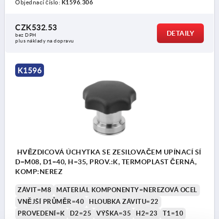
Objednací číslo:
K1596.306
CZK532.53
DETAILY
bez DPH
plus náklady na dopravu
K1596
HVĚZDICOVÁ ÚCHYTKA SE ZESILOVAČEM UPÍNACÍ SÍ
D=M08, D1=40, H=35, PROV.:K, TERMOPLAST ČERNÁ,
KOMP:NEREZ
ZÁVIT=M8
MATERIÁL KOMPONENTY=NEREZOVÁ OCEL
VNĚJŠÍ PRŮMĚR=40
HLOUBKA ZÁVITU=22
PROVEDENÍ=K
D2=25
VÝŠKA=35
H2=23
T1=10