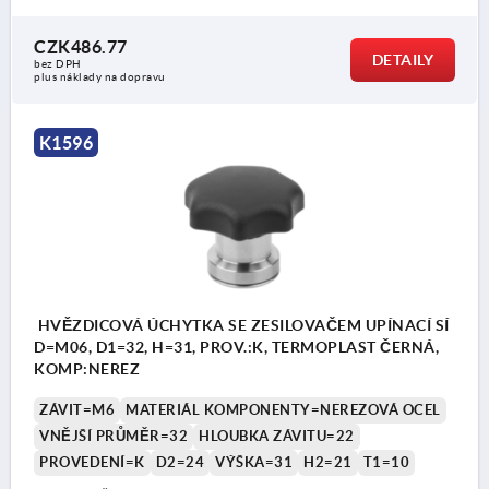
CZK486.77
DETAILY
bez DPH
plus náklady na dopravu
K1596
HVĚZDICOVÁ ÚCHYTKA SE ZESILOVAČEM UPÍNACÍ SÍ
D=M06, D1=32, H=31, PROV.:K, TERMOPLAST ČERNÁ,
KOMP:NEREZ
ZÁVIT=M6
MATERIÁL KOMPONENTY=NEREZOVÁ OCEL
VNĚJŠÍ PRŮMĚR=32
HLOUBKA ZÁVITU=22
PROVEDENÍ=K
D2=24
VÝŠKA=31
H2=21
T1=10