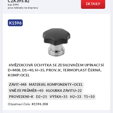
CZK395.82
DETAILY
bez DPH
Provedení K: pouzdro se závitem
plus náklady na dopravu
Provedení L: vnější závit
K1596
HVĚZDICOVÁ ÚCHYTKA SE ZESILOVAČEM UPÍNACÍ SÍ
D=M08, D1=40, H=35, PROV.:K, TERMOPLAST ČERNÁ,
KOMP:OCEL
ZÁVIT=M8
MATERIÁL KOMPONENTY=OCEL
VNĚJŠÍ PRŮMĚR=40
HLOUBKA ZÁVITU=22
PROVEDENÍ=K
D2=25
VÝŠKA=35
H2=23
T1=10
Objednací číslo:
K1596.208