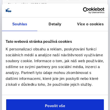
Objednací číslo:
K1596.308
CZK546.55
DETAILY
bez DPH
Souhlas
Detaily
Více o cookies
plus náklady na dopravu
K1596
Tato webová stránka používá cookies
K personalizaci obsahu a reklam, poskytování funkcí
sociálních médií a analýze naší návštěvnosti využíváme
soubory cookie. Informace o tom, jak náš web používáte,
sdílíme se svými partnery pro sociální média, inzerci a
analýzy. Partneři tyto údaje mohou zkombinovat s
dalšími informacemi, které jste jim poskytli nebo které
HVĚZDICOVÁ ÚCHYTKA SE ZESILOVAČEM UPÍNACÍ SÍ
získali v důsledku toho, že používáte jejich služby.
D=M10, D1=50, H=42, PROV.:K, TERMOPLAST ČERNÁ,
KOMP:NEREZ
ZÁVIT=M10
MATERIÁL KOMPONENTY=NEREZOVÁ OCEL
VNĚJŠÍ PRŮMĚR=50
HLOUBKA ZÁVITU=27
Povolit vše