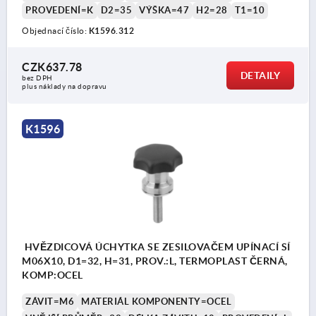
PROVEDENÍ=K
D2=35
VÝŠKA=47
H2=28
T1=10
Objednací číslo:
K1596.312
CZK637.78
DETAILY
bez DPH
plus náklady na dopravu
K1596
HVĚZDICOVÁ ÚCHYTKA SE ZESILOVAČEM UPÍNACÍ SÍ
M06X10, D1=32, H=31, PROV.:L, TERMOPLAST ČERNÁ,
KOMP:OCEL
ZÁVIT=M6
MATERIÁL KOMPONENTY=OCEL