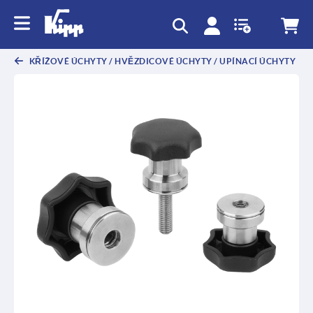
KŘÍŽOVÉ ÚCHYTY / HVĚZDICOVÉ ÚCHYTY / UPÍNACÍ ÚCHYTY