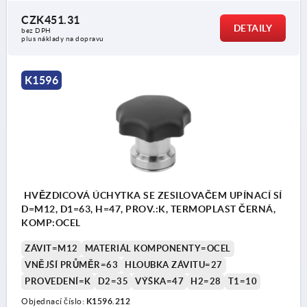
CZK451.31
DETAILY
bez DPH
plus náklady na dopravu
K1596
HVĚZDICOVÁ ÚCHYTKA SE ZESILOVAČEM UPÍNACÍ SÍ
D=M12, D1=63, H=47, PROV.:K, TERMOPLAST ČERNÁ,
KOMP:OCEL
ZÁVIT=M12
MATERIÁL KOMPONENTY=OCEL
VNĚJŠÍ PRŮMĚR=63
HLOUBKA ZÁVITU=27
PROVEDENÍ=K
D2=35
VÝŠKA=47
H2=28
T1=10
Objednací číslo:
K1596.212