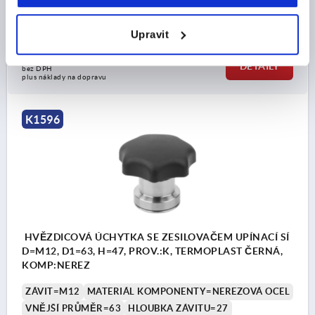
PROVEDENÍ=K
D2=30
VÝŠKA=42
H2=27
T1=10
Objednací číslo:
K1596.310
Upravit
CZK613.18
DETAILY
bez DPH
plus náklady na dopravu
K1596
HVĚZDICOVÁ ÚCHYTKA SE ZESILOVAČEM UPÍNACÍ SÍ
D=M12, D1=63, H=47, PROV.:K, TERMOPLAST ČERNÁ,
KOMP:NEREZ
ZÁVIT=M12
MATERIÁL KOMPONENTY=NEREZOVÁ OCEL
VNĚJŠÍ PRŮMĚR=63
HLOUBKA ZÁVITU=27