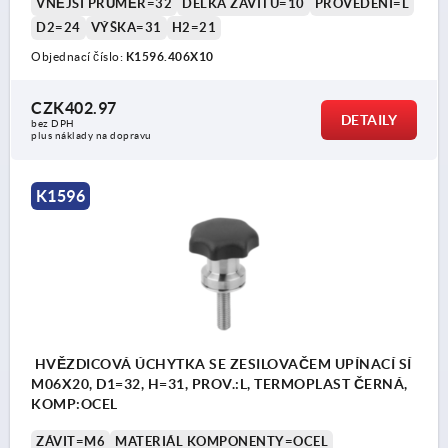
VNĚJŠÍ PRŮMĚR=32
DÉLKA ZÁVITU=10
PROVEDENÍ=L
D2=24
VÝŠKA=31
H2=21
Objednací číslo:
K1596.406X10
CZK402.97
DETAILY
bez DPH
plus náklady na dopravu
K1596
HVĚZDICOVÁ ÚCHYTKA SE ZESILOVAČEM UPÍNACÍ SÍ
M06X20, D1=32, H=31, PROV.:L, TERMOPLAST ČERNÁ,
KOMP:OCEL
ZÁVIT=M6
MATERIÁL KOMPONENTY=OCEL