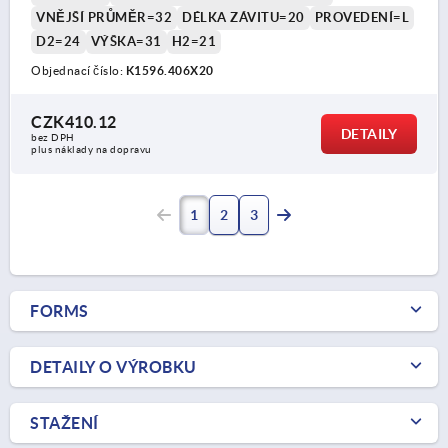
VNĚJŠÍ PRŮMĚR=32
DÉLKA ZÁVITU=20
PROVEDENÍ=L
D2=24
VÝŠKA=31
H2=21
Objednací číslo:
K1596.406X20
CZK410.12
DETAILY
bez DPH
plus náklady na dopravu
1
2
3
FORMS
DETAILY O VÝROBKU
STAŽENÍ