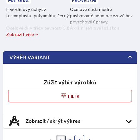
MATERIÁL
PROVEDENÍ
Hvězdicový úchyt z
Ocelové části modře
termoplastu, polyamidu, černý.
pasivované nebo nerezové bez
povrchové úpravy.
Ocelové díly třídy pevnosti 5.8
Axiální jehlové ložisko s
nebo nerezová ocel 1.4305.
Zobrazit více
kalenými a broušenými
příložnými kotouči.
VÝBĚR VARIANT
Zúžit výběr výrobků
FILTR
Zobrazit / skrýt výkres