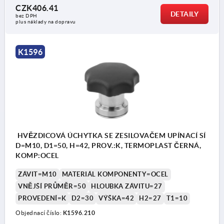
CZK406.41
DETAILY
bez DPH
plus náklady na dopravu
K1596
HVĚZDICOVÁ ÚCHYTKA SE ZESILOVAČEM UPÍNACÍ SÍ
D=M10, D1=50, H=42, PROV.:K, TERMOPLAST ČERNÁ,
KOMP:OCEL
ZÁVIT=M10
MATERIÁL KOMPONENTY=OCEL
VNĚJŠÍ PRŮMĚR=50
HLOUBKA ZÁVITU=27
PROVEDENÍ=K
D2=30
VÝŠKA=42
H2=27
T1=10
Objednací číslo:
K1596.210