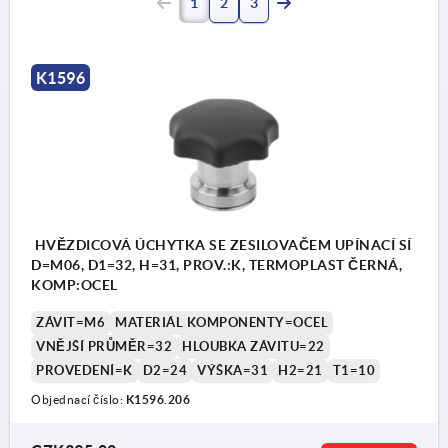
1
2
3
K1596
HVĚZDICOVÁ ÚCHYTKA SE ZESILOVAČEM UPÍNACÍ SÍ
D=M06, D1=32, H=31, PROV.:K, TERMOPLAST ČERNÁ,
KOMP:OCEL
ZÁVIT=M6
MATERIÁL KOMPONENTY=OCEL
VNĚJŠÍ PRŮMĚR=32
HLOUBKA ZÁVITU=22
PROVEDENÍ=K
D2=24
VÝŠKA=31
H2=21
T1=10
Objednací číslo:
K1596.206