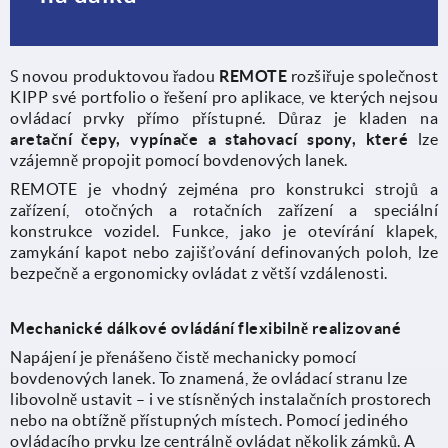
S novou produktovou řadou
REMOTE
rozšiřuje společnost
KIPP své portfolio o řešení pro aplikace, ve kterých nejsou
ovládací prvky přímo přístupné. Důraz je kladen na
aretační čepy, vypínače a stahovací spony, které
lze
vzájemně propojit pomocí bovdenových lanek.
REMOTE je vhodný zejména pro konstrukci strojů a
zařízení, otočných a rotačních zařízení a speciální
konstrukce vozidel. Funkce, jako je otevírání klapek,
zamykání kapot nebo zajišťování definovaných poloh, lze
bezpečně a ergonomicky ovládat z větší vzdálenosti.
Mechanické dálkové ovládání flexibilně realizované
Napájení je přenášeno čistě mechanicky pomocí
bovdenových lanek. To znamená, že ovládací stranu lze
libovolně ustavit – i ve stísněných instalačních prostorech
nebo na obtížně přístupných místech. Pomocí jediného
ovládacího prvku lze centrálně ovládat několik zámků. A