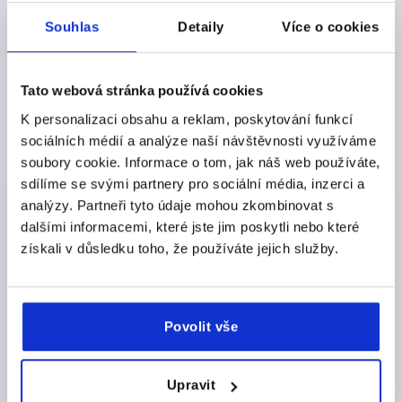
bovdenovým připojením.
Souhlas
Detaily
Více o cookies
Nový online konfigurátor
podporuje konstruktéry při
výběru vhodných komponent. Propojuje kompatibilní
aretační čepy, ovládací prvky a rozdělovače tahu a přenáší
Tato webová stránka používá cookies
nakonfigurované řešení přímo do procesu objednávání.
K personalizaci obsahu a reklam, poskytování funkcí
sociálních médií a analýze naší návštěvnosti využíváme
TAKTO TO FUNGUJE
soubory cookie. Informace o tom, jak náš web používáte,
sdílíme se svými partnery pro sociální média, inzerci a
Doplněk pro automatizované aplikace
analýzy. Partneři tyto údaje mohou zkombinovat s
Kromě mechanických řešení REMOTE
nabízí společnost
dalšími informacemi, které jste jim poskytli nebo které
KIPP také pneumatické aretační čepy s koncovým
získali v důsledku toho, že používáte jejich služby.
snímáním
. Používají se tam, kde ruční ovládání není možné
nebo zapotřebí. Čep je ovládán stlačeným vzduchem,
zatímco integrovaný snímač hlásí aktuální stav spínání do
řídicího systému.
Povolit vše
NAKONFIGUROVAT NYNÍ
Upravit