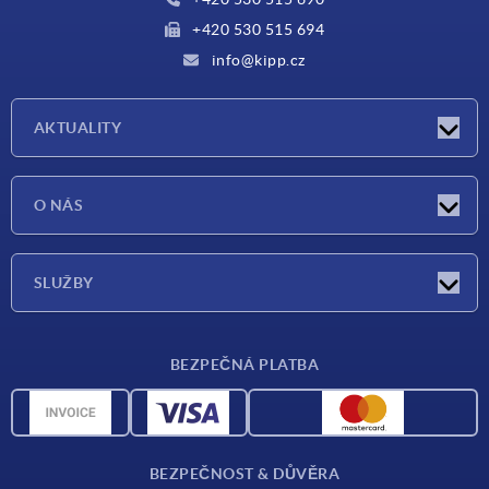
+420 530 515 694
info@kipp.cz
AKTUALITY
Aktuality
O NÁS
Veletrhy
O nás
SLUŽBY
Dodací podmínky
BEZPEČNÁ PLATBA
Přehled materiálů
CAD data
Kontakt
BEZPEČNOST & DŮVĚRA