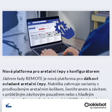
Nová platforma pro aretační čepy s konfigurátorem
Jádrem řady REMOTE je nová platforma pro
dálkově
ovladané aretační čepy
. Nabídka zahrnuje varianty s
prodlouženým aretačním kolíkem, šestihranem a závitem,
s průběžným závitovým pouzdrem nebo s hladkým
pouzdrem. Na straně obsluhy nabízí KIPP různé varianty
úchytů, jako je
úchyt tvaru T, hvězdicový úchyt nebo
upínací páka
a také řešení s jednoduchým nebo dvojitým