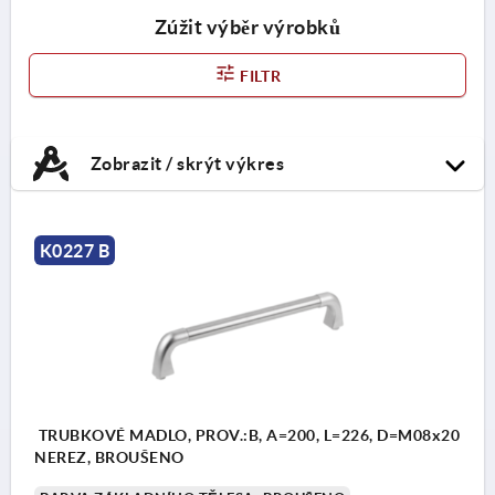
Zúžit výběr výrobků
FILTR
Zobrazit / skrýt výkres
K0227 B
TRUBKOVÉ MADLO, PROV.:B, A=200, L=226, D=M08x20
NEREZ, BROUŠENO