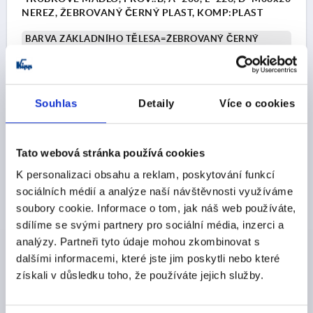
NEREZ, ŽEBROVANÝ ČERNÝ PLAST, KOMP:PLAST
BARVA ZÁKLADNÍHO TĚLESA=ŽEBROVANÝ ČERNÝ
PLASTOVÝ POTAH
ROZTEČ OTVORŮ=200
UPEVŇOVACÍ OTVOR=M8X20
DÉLKA=226
NOSNÁ SÍLA N =1000
PROVEDENÍ=B
Souhlas
Detaily
Více o cookies
B=26
H=60
Objednací číslo:
K0227.200084
Tato webová stránka používá cookies
CZK4,751.03
DETAILY
bez DPH
K personalizaci obsahu a reklam, poskytování funkcí
plus náklady na dopravu
sociálních médií a analýze naší návštěvnosti využíváme
soubory cookie. Informace o tom, jak náš web používáte,
K0227 B
sdílíme se svými partnery pro sociální média, inzerci a
analýzy. Partneři tyto údaje mohou zkombinovat s
dalšími informacemi, které jste jim poskytli nebo které
získali v důsledku toho, že používáte jejich služby.