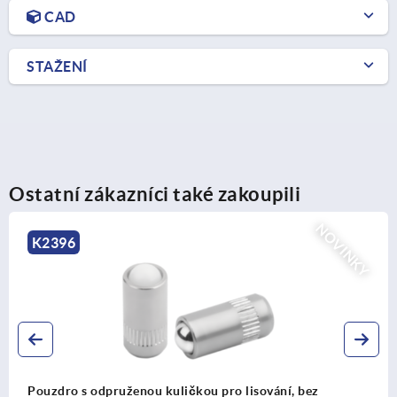
CAD
STAŽENÍ
Ostatní zákazníci také zakoupili
NOVINKY
K2394
í, bez
Pouzdro s odpruženou kuličkou v hladké