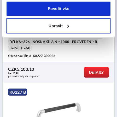
Povolit vše
TRUBKOVÉ MADLO, PROV.:B, A=300, L=326, D=M08x20
NEREZ, ŽEBROVANÝ ČERNÝ PLAST, KOMP:PLAST
BARVA ZÁKLADNÍHO TĚLESA=ŽEBROVANÝ ČERNÝ
Upravit
PLASTOVÝ POTAH
ROZTEČ OTVORŮ=300
UPEVŇOVACÍ OTVOR=M8X20
DÉLKA=326
NOSNÁ SÍLA N =1000
PROVEDENÍ=B
B=26
H=60
Objednací číslo:
K0227.300084
CZK5,103.10
DETAILY
bez DPH
plus náklady na dopravu
K0227 B