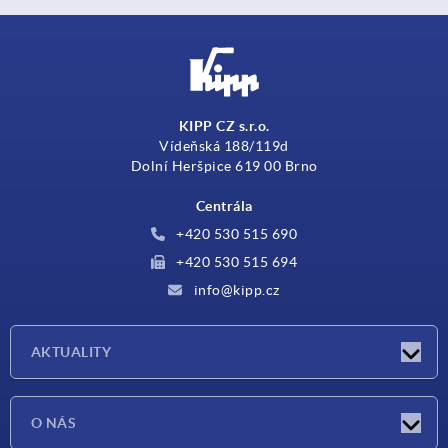
KIPP CZ s.r.o.
Vídeňská 188/119d
Dolní Heršpice 619 00 Brno
Centrála
+420 530 515 690
+420 530 515 694
info@kipp.cz
AKTUALITY
Aktuality
O NÁS
Veletrhy