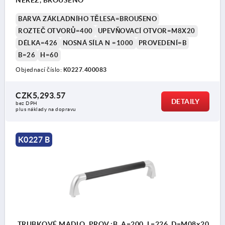
NEREZ, BROUŠENO
BARVA ZÁKLADNÍHO TĚLESA=BROUŠENO
ROZTEČ OTVORŮ=400
UPEVŇOVACÍ OTVOR=M8X20
DÉLKA=426
NOSNÁ SÍLA N =1000
PROVEDENÍ=B
B=26
H=60
Objednací číslo:
K0227.400083
CZK5,293.57
DETAILY
bez DPH
plus náklady na dopravu
K0227 B
TRUBKOVÉ MADLO, PROV.:B, A=200, L=226, D=M08x20