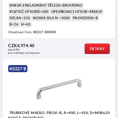
BARVA ZÁKLADNÍHO TĚLESA=BROUŠENO
ROZTEČ OTVORŮ=300
UPEVŇOVACÍ OTVOR=M8X20
DÉLKA=326
NOSNÁ SÍLA N =1000
PROVEDENÍ=B
B=26
H=60
Objednací číslo:
K0227.300083
CZK4,974.40
DETAILY
bez DPH
plus náklady na dopravu
K0227 B
TRUBKOVÉ MADLO, PROV.:B, A=400, L=426, D=M08x20