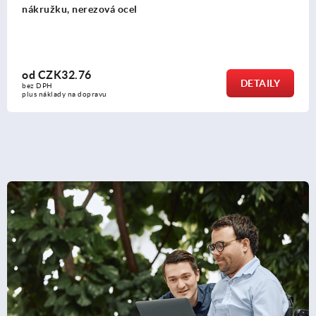
bez nákružku, ocelové
od
CZK24.96
DETAILY
bez DPH
plus náklady na dopravu