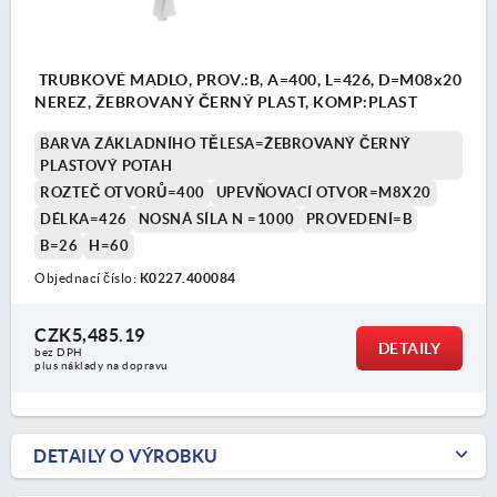
TRUBKOVÉ MADLO, PROV.:B, A=400, L=426, D=M08x20
NEREZ, ŽEBROVANÝ ČERNÝ PLAST, KOMP:PLAST
BARVA ZÁKLADNÍHO TĚLESA=ŽEBROVANÝ ČERNÝ
PLASTOVÝ POTAH
ROZTEČ OTVORŮ=400
UPEVŇOVACÍ OTVOR=M8X20
DÉLKA=426
NOSNÁ SÍLA N =1000
PROVEDENÍ=B
B=26
H=60
Objednací číslo:
K0227.400084
CZK5,485.19
DETAILY
bez DPH
plus náklady na dopravu
DETAILY O VÝROBKU