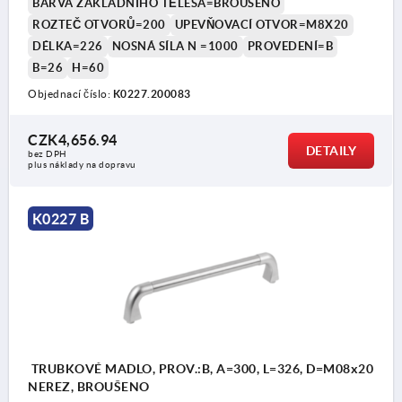
BARVA ZÁKLADNÍHO TĚLESA=BROUŠENO
ROZTEČ OTVORŮ=200
UPEVŇOVACÍ OTVOR=M8X20
DÉLKA=226
NOSNÁ SÍLA N =1000
PROVEDENÍ=B
B=26
H=60
Objednací číslo:
K0227.200083
CZK4,656.94
DETAILY
bez DPH
plus náklady na dopravu
K0227 B
TRUBKOVÉ MADLO, PROV.:B, A=300, L=326, D=M08x20
NEREZ, BROUŠENO