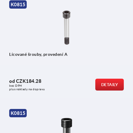
K0815
Lícované šrouby, provedení A
od
CZK184.28
DETAILY
bez DPH
plus náklady na dopravu
K0815