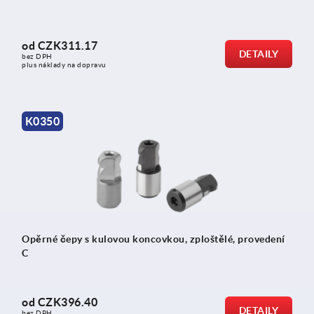
od
CZK311.17
DETAILY
bez DPH
plus náklady na dopravu
K0350
Opěrné čepy s kulovou koncovkou, zploštělé, provedení
C
od
CZK396.40
DETAILY
bez DPH