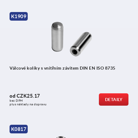
K1909
Válcové kolíky s vnitřním závitem DIN EN ISO 8735
od
CZK25.17
DETAILY
bez DPH
plus náklady na dopravu
K0817