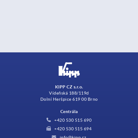
KIPP CZ s.r.o.
Vídeňská 188/119d
Dolní Heršpice 619 00 Brno
Centrála
+420 530 515 690
+420 530 515 694
info@kipp.cz