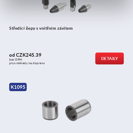
Středící čepy s vnitřním závitem
od
CZK245.39
DETAILY
bez DPH
plus náklady na dopravu
K1095