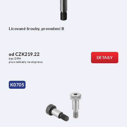
Lícované šrouby, provedení B
od
CZK219.22
DETAILY
bez DPH
plus náklady na dopravu
K0705