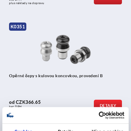
plus náklady na dopravu
K0351
Opěrné čepy s kulovou koncovkou, provedení B
od
CZK366.65
DETAILY
bez DPH
plus náklady na dopravu