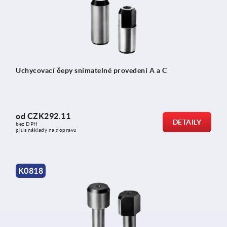
Uchycovací čepy snímatelné provedení A a C
od
CZK292.11
DETAILY
bez DPH
plus náklady na dopravu
K0818