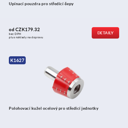
Upínací pouzdra pro středící čepy
od
CZK179.32
DETAILY
bez DPH
plus náklady na dopravu
K1627
Polohovací kužel ocelový pro středicí jednotky