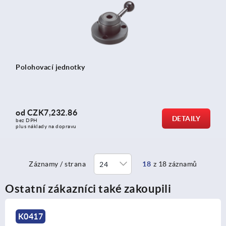
Polohovací jednotky
od
CZK7,232.86
DETAILY
bez DPH
plus náklady na dopravu
Záznamy / strana
18
z 18 záznamů
Ostatní zákazníci také zakoupili
K0419