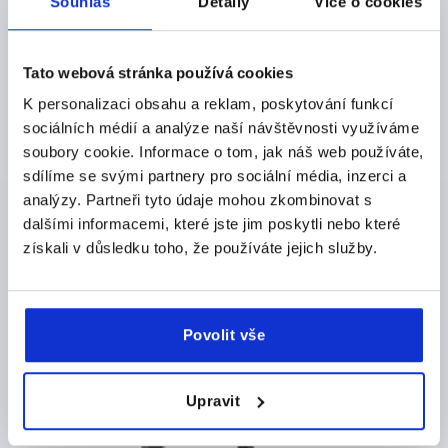
Souhlas
Detaily
Více o cookies
K0351
Tato webová stránka používá cookies
K personalizaci obsahu a reklam, poskytování funkcí
sociálních médií a analýze naší návštěvnosti využíváme
soubory cookie. Informace o tom, jak náš web používáte,
sdílíme se svými partnery pro sociální média, inzerci a
Opěrné čepy s kulovou koncovkou zploštělé provedení D
analýzy. Partneři tyto údaje mohou zkombinovat s
dalšími informacemi, které jste jim poskytli nebo které
získali v důsledku toho, že používáte jejich služby.
od
CZK446.73
DETAILY
bez DPH
plus náklady na dopravu
Povolit vše
K1094
Upravit