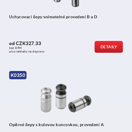
Uchycovací čepy snímatelné provedení B a D
od
CZK327.33
DETAILY
bez DPH
plus náklady na dopravu
K0350
Opěrné čepy s kulovou koncovkou, provedení A