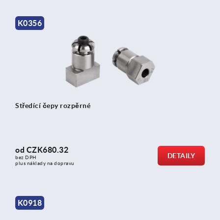
K0356
Středící čepy rozpěrné
od
CZK680.32
DETAILY
bez DPH
plus náklady na dopravu
K0918