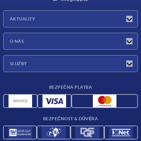
AKTUALITY
Aktuality
O NÁS
Veletrhy
O nás
SLUŽBY
Dodací podmínky
BEZPEČNÁ PLATBA
Přehled materiálů
CAD data
Kontakt
BEZPEČNOST & DŮVĚRA