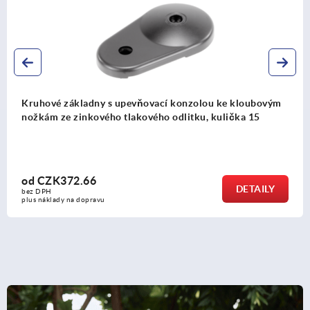
Kruhové základny ke kloubovým nožkám s tlumením
vibrací, kulička 15
od
CZK304.30
DETAILY
bez DPH
plus náklady na dopravu