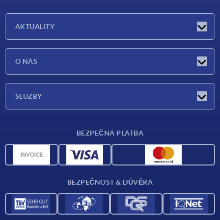
AKTUALITY
Aktuality
O NÁS
Veletrhy
O nás
SLUŽBY
Dodací podmínky
BEZPEČNÁ PLATBA
Přehled materiálů
CAD data
Kontakt
BEZPEČNOST & DŮVĚRA