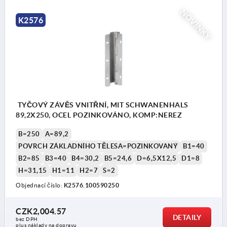
NOVINKY
K2576
TYČOVÝ ZÁVĚS VNITŘNÍ, MIT SCHWANENHALS
89,2X250, OCEL POZINKOVÁNO, KOMP:NEREZ
B=250
A=89,2
POVRCH ZÁKLADNÍHO TĚLESA=POZINKOVANÝ
B1=40
B2=85
B3=40
B4=30,2
B5=24,6
D=6,5X12,5
D1=8
H=31,15
H1=11
H2=7
S=2
Objednací číslo:
K2576.100590250
CZK2,004.57
DETAILY
bez DPH
plus náklady na dopravu