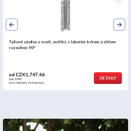
oceli, vnitřní, s labutím krkem a úhlem
Tyčové závěsy z
46
od
CZK253.1
DETAILY
bez DPH
vu
plus náklady na dop