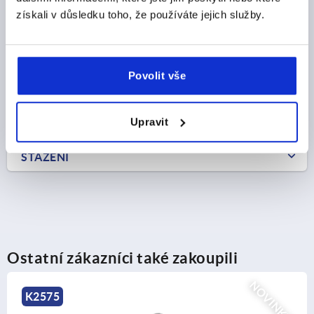
CZK4,567.42
DETAILY
získali v důsledku toho, že používáte jejich služby.
bez DPH
plus náklady na dopravu
Povolit vše
DETAILY O VÝROBKU
CAD
Upravit
STAŽENÍ
Ostatní zákazníci také zakoupili
NOVINKY
K2161