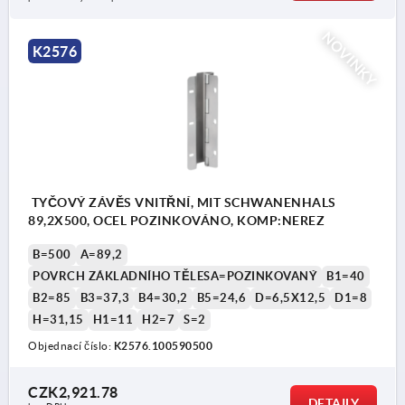
NOVINKY
K2576
TYČOVÝ ZÁVĚS VNITŘNÍ, MIT SCHWANENHALS
89,2X500, OCEL POZINKOVÁNO, KOMP:NEREZ
B=500
A=89,2
POVRCH ZÁKLADNÍHO TĚLESA=POZINKOVANÝ
B1=40
B2=85
B3=37,3
B4=30,2
B5=24,6
D=6,5X12,5
D1=8
H=31,15
H1=11
H2=7
S=2
Objednací číslo:
K2576.100590500
CZK2,921.78
DETAILY