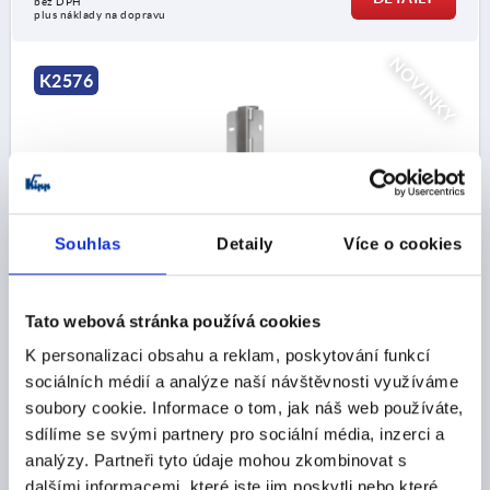
bez DPH
plus náklady na dopravu
NOVINKY
K2576
Souhlas
Detaily
Více o cookies
TYČOVÝ ZÁVĚS VNITŘNÍ, MIT SCHWANENHALS
89,2X1000, OCEL POZINKOVÁNO, KOMP:NEREZ
Tato webová stránka používá cookies
B=1000
A=89,2
POVRCH ZÁKLADNÍHO TĚLESA=POZINKOVANÝ
B1=40
K personalizaci obsahu a reklam, poskytování funkcí
B2=85
B3=32,5
B4=30,2
B5=24,6
D=6,5X12,5
D1=8
sociálních médií a analýze naší návštěvnosti využíváme
H=31,15
H1=11
H2=7
S=2
soubory cookie. Informace o tom, jak náš web používáte,
sdílíme se svými partnery pro sociální média, inzerci a
Objednací číslo:
K2576.100591000
analýzy. Partneři tyto údaje mohou zkombinovat s
dalšími informacemi, které jste jim poskytli nebo které