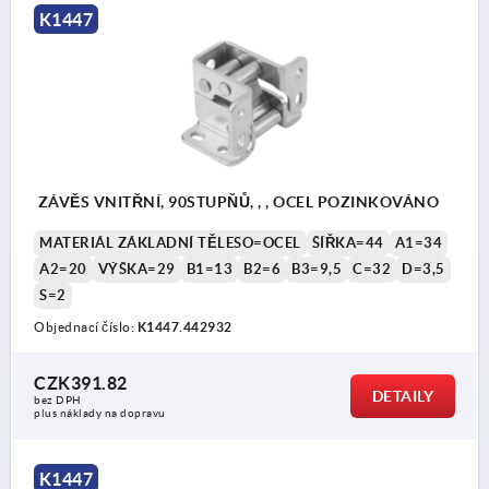
K1447
ZÁVĚS VNITŘNÍ, 90STUPŇŮ, , , OCEL POZINKOVÁNO
MATERIÁL ZÁKLADNÍ TĚLESO=OCEL
ŠÍŘKA=44
A1=34
A2=20
VÝŠKA=29
B1=13
B2=6
B3=9,5
C=32
D=3,5
S=2
Objednací číslo:
K1447.442932
CZK391.82
DETAILY
bez DPH
plus náklady na dopravu
K1447