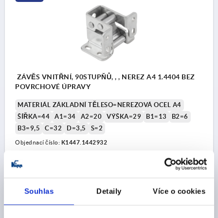
1) zapuštěná montáž
2) nasazená montáž
ZÁVĚS VNITŘNÍ, 90STUPŇŮ, , , NEREZ A4 1.4404 BEZ
POVRCHOVÉ ÚPRAVY
MATERIÁL ZÁKLADNÍ TĚLESO=NEREZOVÁ OCEL A4
ŠÍŘKA=44
A1=34
A2=20
VÝŠKA=29
B1=13
B2=6
B3=9,5
C=32
D=3,5
S=2
Objednací číslo:
K1447.1442932
CZK689.83
DETAILY
bez DPH
plus náklady na dopravu
Souhlas
Detaily
Více o cookies