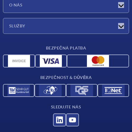
Aktuality
O NÁS
Veletrhy
O nás
SLUŽBY
Dodací podmínky
BEZPEČNÁ PLATBA
Přehled materiálů
CAD data
Kontakt
BEZPEČNOST & DŮVĚRA
SLEDUJTE NÁS