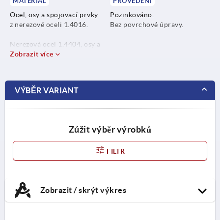
MATERIÁL
PROVEDENÍ
Ocel, osy a spojovací prvky
Pozinkováno.
z nerezové oceli 1.4016.
Bez povrchové úpravy.
Nerezová ocel 1.4404, osy a
spojovací prvky z nerezové
Zobrazit více
oceli 1.4404.
VÝBĚR VARIANT
Zúžit výběr výrobků
FILTR
Zobrazit / skrýt výkres