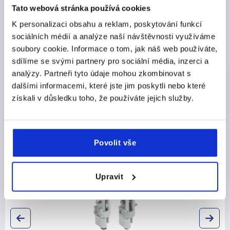
DETAILY O VÝROBKU
Tato webová stránka používá cookies
K personalizaci obsahu a reklam, poskytování funkcí
CAD
sociálních médií a analýze naší návštěvnosti využíváme
soubory cookie. Informace o tom, jak náš web používáte,
STAŽENÍ
sdílíme se svými partnery pro sociální média, inzerci a
analýzy. Partneři tyto údaje mohou zkombinovat s
dalšími informacemi, které jste jim poskytli nebo které
získali v důsledku toho, že používáte jejich služby.
Ostatní zákazníci také zakoupili
Povolit vše
K2504
Upravit