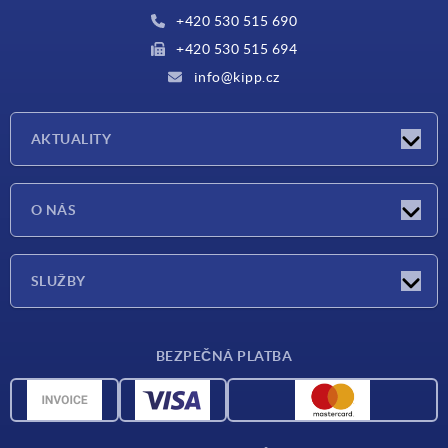
+420 530 515 690
+420 530 515 694
info@kipp.cz
AKTUALITY
Aktuality
O NÁS
Veletrhy
O nás
SLUŽBY
Dodací podmínky
BEZPEČNÁ PLATBA
Přehled materiálů
CAD data
Kontakt