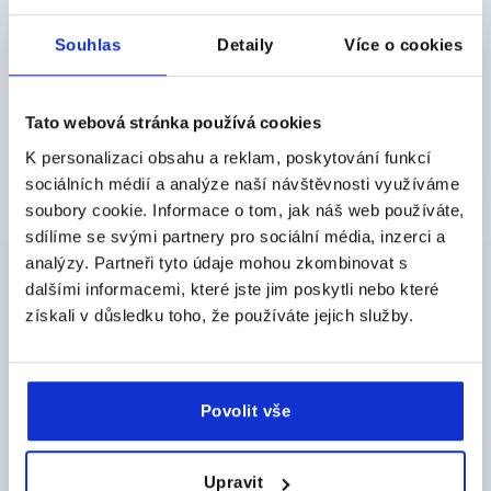
S=4,5
F1 N=5000
F2 N =4200
Objednací číslo:
K1181.55671
Souhlas
Detaily
Více o cookies
CZK613.18
DETAILY
bez DPH
Tato webová stránka používá cookies
plus náklady na dopravu
K personalizaci obsahu a reklam, poskytování funkcí
sociálních médií a analýze naší návštěvnosti využíváme
soubory cookie. Informace o tom, jak náš web používáte,
DETAILY O VÝROBKU
sdílíme se svými partnery pro sociální média, inzerci a
analýzy. Partneři tyto údaje mohou zkombinovat s
CAD
dalšími informacemi, které jste jim poskytli nebo které
získali v důsledku toho, že používáte jejich služby.
STAŽENÍ
Povolit vše
Upravit