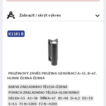
Zobrazit / skrýt výkres
K1181 B
PRUŽINOVÝ ZÁVĚS PRUŽINA UZAVÍRACÍ A=55, B=67,
HLINÍK ČERNÁ ČERNÁ
BARVA ZÁKLADNÍHO TĚLESA=ČERNÁ
POVRCH ZÁKLADNÍHO TĚLESA=ELOXOVÁNO
DÉLKA=55
A1=38
ŠÍŘKA=67
B1=48
D=6,3
D1=18
S=4,5
F1 N=5000
F2 N =4200