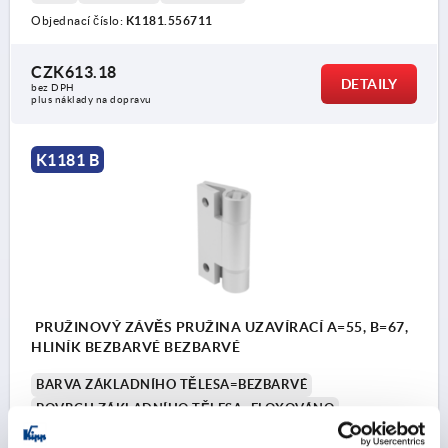
Objednací číslo:
K1181.556711
CZK613.18
DETAILY
bez DPH
plus náklady na dopravu
K1181 B
PRUŽINOVÝ ZÁVĚS PRUŽINA UZAVÍRACÍ A=55, B=67,
HLINÍK BEZBARVÉ BEZBARVÉ
BARVA ZÁKLADNÍHO TĚLESA=BEZBARVÉ
POVRCH ZÁKLADNÍHO TĚLESA=ELOXOVÁNO
DÉLKA=55
A1=38
ŠÍŘKA=67
B1=48
D=6,3
D1=18