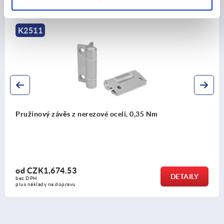
Ostatní zákazníci také zakoupili
K1177
Pružinové závěsy z oceli nebo nerezové oceli 2
od
CZK841.98
AILY
DE
bez DPH
plus náklady na dopravu