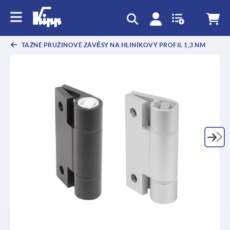
TAŽNÉ PRUŽINOVÉ ZÁVĚSY NA HLINÍKOVÝ PROFIL 1,3 NM