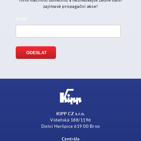
informačního bulletinu a nezmeškejte žádné další
zajímavé propagační akce!
KIPP CZ s.r.o.
Vídeňská 188/119d
Dolní Heršpice 619 00 Brno
Centrála