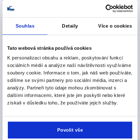
ZÁVĚS SVAŘITELNÉ 20X120, D=16, NEREZ A4
LEŠTĚNO SAMETOVĚ MATNĚ, KOMP:NEREZ
Souhlas
Detaily
Více o cookies
D1=11
ŠÍŘKA=120
DÉLKA=20
PRŮMĚR=16
Objednací číslo:
K1337.016120
Tato webová stránka používá cookies
CZK891.46
DETAILY
K personalizaci obsahu a reklam, poskytování funkcí
bez DPH
plus náklady na dopravu
sociálních médií a analýze naší návštěvnosti využíváme
soubory cookie. Informace o tom, jak náš web používáte,
sdílíme se svými partnery pro sociální média, inzerci a
DETAILY O VÝROBKU
analýzy. Partneři tyto údaje mohou zkombinovat s
dalšími informacemi, které jste jim poskytli nebo které
získali v důsledku toho, že používáte jejich služby.
CAD
STAŽENÍ
Povolit vše