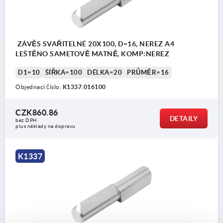
ZÁVĚS SVAŘITELNÉ 20X100, D=16, NEREZ A4
LEŠTĚNO SAMETOVĚ MATNĚ, KOMP:NEREZ
D1=10
ŠÍŘKA=100
DÉLKA=20
PRŮMĚR=16
Objednací číslo:
K1337.016100
CZK860.86
DETAILY
bez DPH
plus náklady na dopravu
K1337