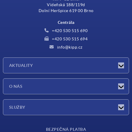
Vídeňská 188/119d
Dolní Heršpice 619 00 Brno
Centrála
+420 530 515 690
+420 530 515 694
info@kipp.cz
AKTUALITY
Aktuality
O NÁS
Veletrhy
O nás
SLUŽBY
Dodací podmínky
BEZPEČNÁ PLATBA