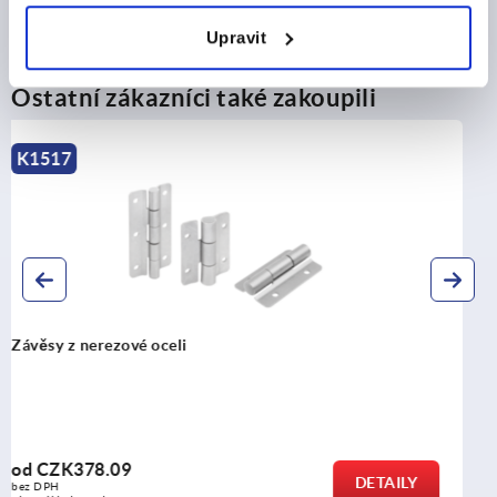
Upravit
Ostatní zákazníci také zakoupili
K1304
Závěsy z nerezu, šroubovatelné
od
CZK731.59
DETAILY
bez DPH