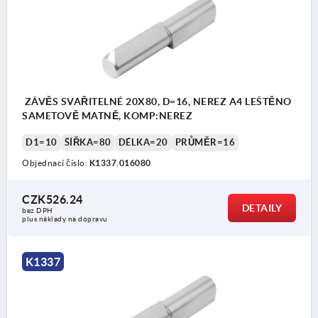
ZÁVĚS SVAŘITELNÉ 20X80, D=16, NEREZ A4 LEŠTĚNO
SAMETOVĚ MATNĚ, KOMP:NEREZ
D1=10
ŠÍŘKA=80
DÉLKA=20
PRŮMĚR=16
Objednací číslo:
K1337.016080
CZK526.24
DETAILY
bez DPH
plus náklady na dopravu
K1337