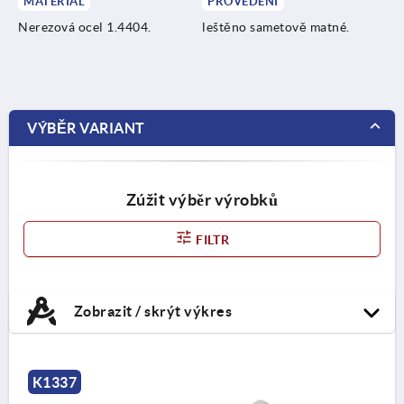
MATERIÁL
PROVEDENÍ
Nerezová ocel 1.4404.
leštěno sametově matné.
VÝBĚR VARIANT
Zúžit výběr výrobků
FILTR
Zobrazit / skrýt výkres
K1337