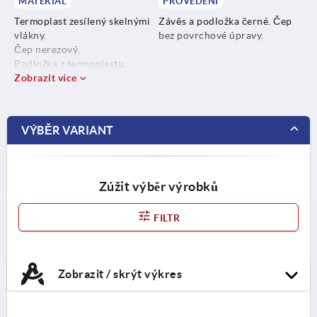
MATERIÁL
PROVEDENÍ
Termoplast zesílený skelnými
Závěs a podložka černé. Čep
vlákny.
bez povrchové úpravy.
Čep nerezový.
Podložka z termoplastu.
Zobrazit více
VÝBĚR VARIANT
Zúžit výběr výrobků
FILTR
Zobrazit / skrýt výkres