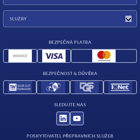
Veletrhy
O nás
SLUŽBY
Dodací podmínky
BEZPEČNÁ PLATBA
Přehled materiálů
CAD data
Kontakt
BEZPEČNOST & DŮVĚRA
SLEDUJTE NÁS
POSKYTOVATEL PŘEPRAVNÍCH SLUŽEB