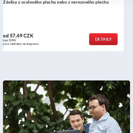
Závěsy z hliníku, vnitřní, s můstkem
od
294,58 CZK
DETAIL
bez DPH
plus náklady na dopravu