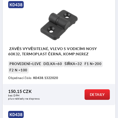
K0438
ZÁVĚS VYVĚSITELNÉ, VLEVO S VODICÍMI NOSY
60X32, TERMOPLAST ČERNÁ, KOMP:NEREZ
PROVEDENÍ=LEVÉ
DÉLKA=60
ŠÍŘKA=32
F1 N=200
F2 N =100
Objednací číslo:
K0438.1322020
150,15 CZK
DETAILY
bez DPH
plus náklady na dopravu
K0438