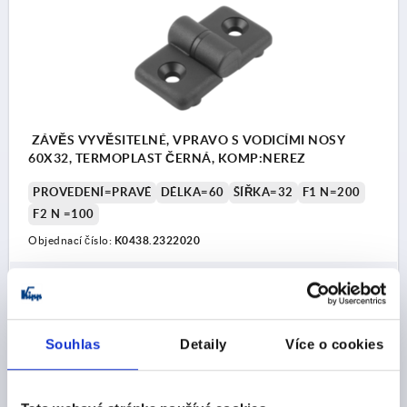
ZÁVĚS VYVĚSITELNÉ, VPRAVO S VODICÍMI NOSY
60X32, TERMOPLAST ČERNÁ, KOMP:NEREZ
PROVEDENÍ=PRAVÉ
DÉLKA=60
ŠÍŘKA=32
F1 N=200
F2 N =100
Objednací číslo:
K0438.2322020
150,15 CZK
DETAILY
bez DPH
plus náklady na dopravu
Souhlas
Detaily
Více o cookies
DETAILY O VÝROBKU