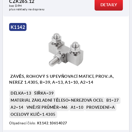
CZK265.12
DETAILY
bez DPH
plus náklady na dopravu
K1142
ZÁVĚS, ROHOVÝ S UPEVŇOVACÍ MATICÍ, PROV.:A,
NEREZ 1.4305, B=39, A=13, A1=10, A2=14
DÉLKA=13
ŠÍŘKA=39
MATERIÁL ZÁKLADNÍ TĚLESO=NEREZOVÁ OCEL
B1=27
A2=14
VNĚJŠÍ PRŮMĚR=M6
A1=10
PROVEDENÍ=A
OCELOVÝ KLÍČ=1.4305
Objednací číslo:
K1142.10614027