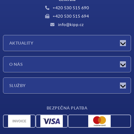
+420 530 515 690
+420 530 515 694
info@kipp.cz
AKTUALITY
Aktuality
O NÁS
Veletrhy
O nás
SLUŽBY
Dodací podmínky
BEZPEČNÁ PLATBA
Přehled materiálů
CAD data
Kontakt