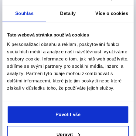
Objednací číslo:
K1142.20820033
Souhlas
Detaily
Více o cookies
CZK1,547.26
DETAILY
bez DPH
plus náklady na dopravu
Tato webová stránka používá cookies
K personalizaci obsahu a reklam, poskytování funkcí
K1142
sociálních médií a analýze naší návštěvnosti využíváme
soubory cookie. Informace o tom, jak náš web používáte,
sdílíme se svými partnery pro sociální média, inzerci a
analýzy. Partneři tyto údaje mohou zkombinovat s
dalšími informacemi, které jste jim poskytli nebo které
získali v důsledku toho, že používáte jejich služby.
ZÁVĚS, ROHOVÝ S UPEVŇOVACÍ MATICÍ, PROV.:B,
OCEL POZINKOVÁNO, B=25,3, A=13, A1=10, A2=10
Povolit vše
DÉLKA=13
ŠÍŘKA=25,3
MATERIÁL ZÁKLADNÍ TĚLESO=OCEL
B1=13,5
A2=10
VNĚJŠÍ PRŮMĚR=M6
A1=10
PROVEDENÍ=B
Upravit