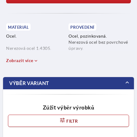
MATERIÁL
PROVEDENÍ
Ocel.
Ocel, pozinkovaná.
Nerezová ocel bez povrchové
Nerezová ocel 1.4305.
úpravy.
Nerezová ocel A4 1.4401.
Zobrazit více
VÝBĚR VARIANT
Zúžit výběr výrobků
FILTR