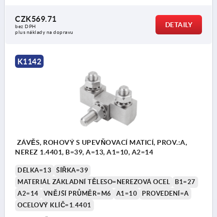
CZK569.71
DETAILY
bez DPH
plus náklady na dopravu
K1142
ZÁVĚS, ROHOVÝ S UPEVŇOVACÍ MATICÍ, PROV.:A,
NEREZ 1.4401, B=39, A=13, A1=10, A2=14
DÉLKA=13
ŠÍŘKA=39
MATERIÁL ZÁKLADNÍ TĚLESO=NEREZOVÁ OCEL
B1=27
A2=14
VNĚJŠÍ PRŮMĚR=M6
A1=10
PROVEDENÍ=A
OCELOVÝ KLÍČ=1.4401