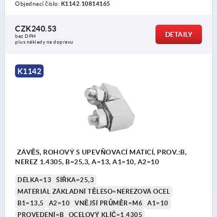
Objednací číslo:
K1142.10814165
CZK240.53
DETAILY
bez DPH
plus náklady na dopravu
K1142
ZÁVĚS, ROHOVÝ S UPEVŇOVACÍ MATICÍ, PROV.:B,
NEREZ 1.4305, B=25,3, A=13, A1=10, A2=10
DÉLKA=13
ŠÍŘKA=25,3
MATERIÁL ZÁKLADNÍ TĚLESO=NEREZOVÁ OCEL
B1=13,5
A2=10
VNĚJŠÍ PRŮMĚR=M6
A1=10
PROVEDENÍ=B
OCELOVÝ KLÍČ=1.4305