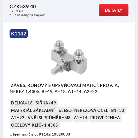
CZK539.40
DETAILY
bez DPH
plus náklady na dopravu
K1142
ZÁVĚS, ROHOVÝ S UPEVŇOVACÍ MATICÍ, PROV.:A,
NEREZ 1.4305, B=49, A=18, A1=14, A2=22
DÉLKA=18
ŠÍŘKA=49
MATERIÁL ZÁKLADNÍ TĚLESO=NEREZOVÁ OCEL
B1=33
A2=22
VNĚJŠÍ PRŮMĚR=M8
A1=14
PROVEDENÍ=A
OCELOVÝ KLÍČ=1.4305
Objednací číslo:
K1142.10820033