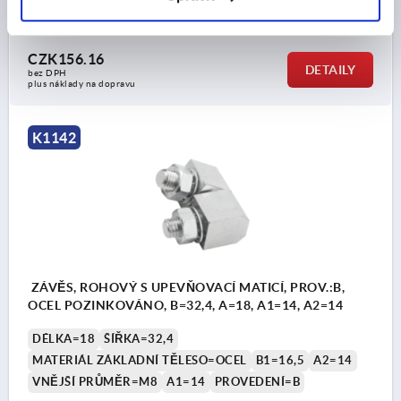
Objednací číslo:
K1142.10610135
CZK156.16
DETAILY
bez DPH
plus náklady na dopravu
K1142
ZÁVĚS, ROHOVÝ S UPEVŇOVACÍ MATICÍ, PROV.:B,
OCEL POZINKOVÁNO, B=32,4, A=18, A1=14, A2=14
DÉLKA=18
ŠÍŘKA=32,4
MATERIÁL ZÁKLADNÍ TĚLESO=OCEL
B1=16,5
A2=14
VNĚJŠÍ PRŮMĚR=M8
A1=14
PROVEDENÍ=B