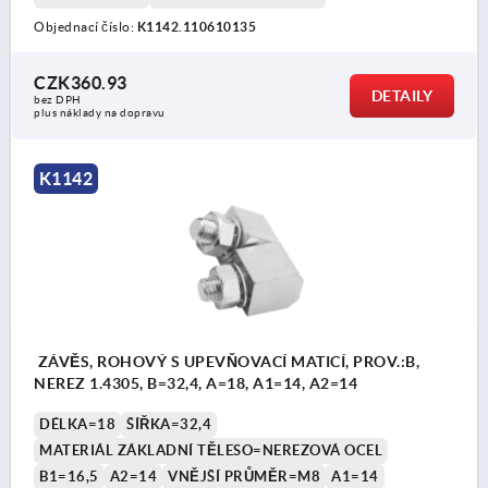
Objednací číslo:
K1142.110610135
CZK360.93
DETAILY
bez DPH
plus náklady na dopravu
K1142
ZÁVĚS, ROHOVÝ S UPEVŇOVACÍ MATICÍ, PROV.:B,
NEREZ 1.4305, B=32,4, A=18, A1=14, A2=14
DÉLKA=18
ŠÍŘKA=32,4
MATERIÁL ZÁKLADNÍ TĚLESO=NEREZOVÁ OCEL
B1=16,5
A2=14
VNĚJŠÍ PRŮMĚR=M8
A1=14