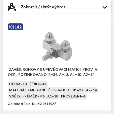
Zobrazit / skrýt výkres
K1142
ZÁVĚS, ROHOVÝ S UPEVŇOVACÍ MATICÍ, PROV.:A,
OCEL POZINKOVÁNO, B=39, A=13, A1=10, A2=14
DÉLKA=13
ŠÍŘKA=39
MATERIÁL ZÁKLADNÍ TĚLESO=OCEL
B1=27
A2=14
VNĚJŠÍ PRŮMĚR=M6
A1=10
PROVEDENÍ=A
Objednací číslo:
K1142.0614027