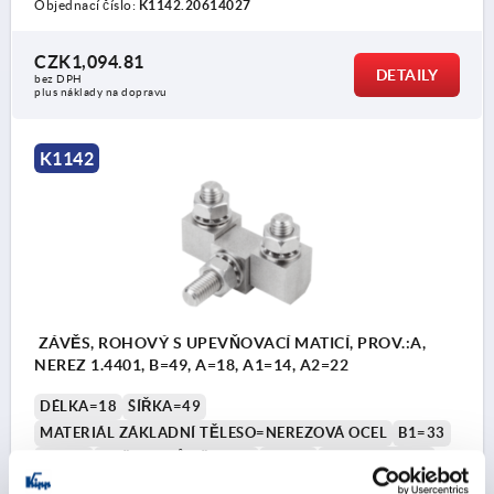
Objednací číslo:
K1142.20614027
CZK1,094.81
DETAILY
bez DPH
plus náklady na dopravu
K1142
ZÁVĚS, ROHOVÝ S UPEVŇOVACÍ MATICÍ, PROV.:A,
NEREZ 1.4401, B=49, A=18, A1=14, A2=22
DÉLKA=18
ŠÍŘKA=49
MATERIÁL ZÁKLADNÍ TĚLESO=NEREZOVÁ OCEL
B1=33
A2=22
VNĚJŠÍ PRŮMĚR=M8
A1=14
PROVEDENÍ=A
OCELOVÝ KLÍČ=1.4401