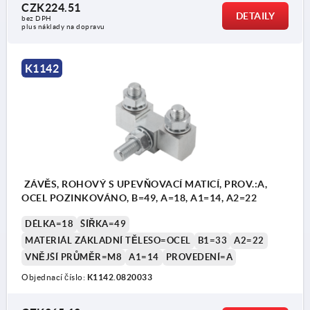
CZK224.51
DETAILY
bez DPH
plus náklady na dopravu
K1142
ZÁVĚS, ROHOVÝ S UPEVŇOVACÍ MATICÍ, PROV.:A,
OCEL POZINKOVÁNO, B=49, A=18, A1=14, A2=22
DÉLKA=18
ŠÍŘKA=49
MATERIÁL ZÁKLADNÍ TĚLESO=OCEL
B1=33
A2=22
VNĚJŠÍ PRŮMĚR=M8
A1=14
PROVEDENÍ=A
Objednací číslo:
K1142.0820033