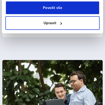
Povolit vše
Upravit
od
CZK378.09
DETAILY
bez DPH
plus náklady na dopravu