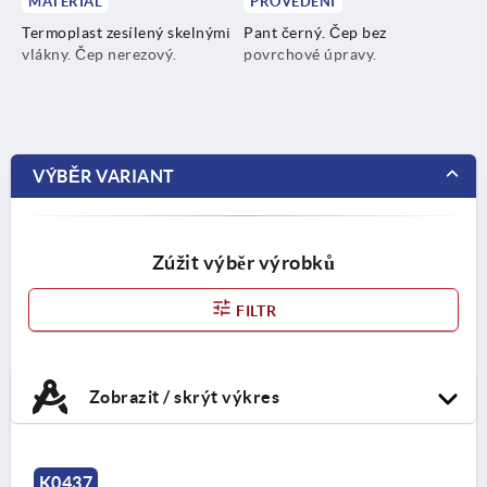
MATERIÁL
PROVEDENÍ
Termoplast zesílený skelnými
Pant černý. Čep bez
vlákny. Čep nerezový.
povrchové úpravy.
VÝBĚR VARIANT
Zúžit výběr výrobků
FILTR
Zobrazit / skrýt výkres
K0437