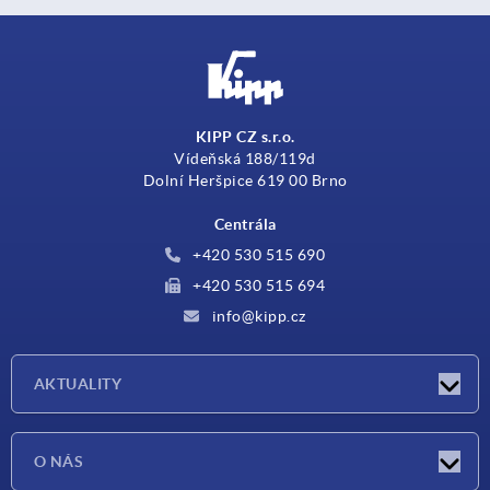
KIPP CZ s.r.o.
Vídeňská 188/119d
Dolní Heršpice 619 00 Brno
Centrála
+420 530 515 690
+420 530 515 694
info@kipp.cz
AKTUALITY
Aktuality
O NÁS
Veletrhy