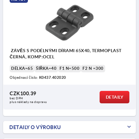
ZÁVĚS S PODÉLNÝMI DÍRAMI 65X40, TERMOPLAST
ČERNÁ, KOMP:OCEL
DÉLKA=65
ŠÍŘKA=40
F1 N=500
F2 N =300
Objednací číslo:
K0437.402020
CZK100.39
DETAILY
bez DPH
plus náklady na dopravu
DETAILY O VÝROBKU