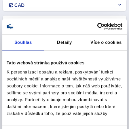
CAD
STAŽENÍ
Souhlas
Detaily
Více o cookies
Ostatní zákazníci také zakoupili
Tato webová stránka používá cookies
K personalizaci obsahu a reklam, poskytování funkcí
K1517
sociálních médií a analýze naší návštěvnosti využíváme
soubory cookie. Informace o tom, jak náš web používáte,
sdílíme se svými partnery pro sociální média, inzerci a
analýzy. Partneři tyto údaje mohou zkombinovat s
dalšími informacemi, které jste jim poskytli nebo které
získali v důsledku toho, že používáte jejich služby.
Závěsy z nerezové oceli