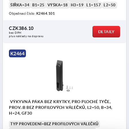
tyče K2279
ŠÍŘKA=34
B1=25
VÝŠKA=18
H3=19
L1=157
L2=50
Objednací číslo:
K2464.101
CZK386.10
DETAILY
bez DPH
plus náklady na dopravu
K2464
VÝKYVNÁ PÁKA BEZ KRYTKY, PRO PLOCHÉ TYČE,
PROV.:B BEZ PROFILOVÝCH VÁLEČKŮ, L2=50, B=34,
H=24, GF30
TYP PROVEDENÍ=BEZ PROFILOVÝCH VÁLEČKŮ