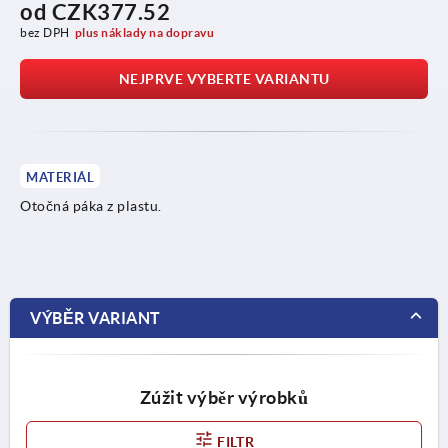
od
CZK377.52
bez DPH
plus náklady na dopravu
NEJPRVE VYBERTE VARIANTU
MATERIÁL
Otočná páka z plastu.
VÝBĚR VARIANT
Zúžit výběr výrobků
FILTR