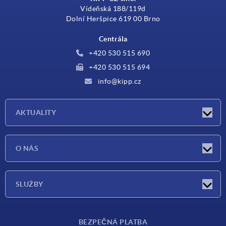
Vídeňská 188/119d
Dolní Heršpice 619 00 Brno
Centrála
+420 530 515 690
+420 530 515 694
info@kipp.cz
AKTUALITY
Aktuality
O NÁS
Veletrhy
O nás
SLUŽBY
Dodací podmínky
BEZPEČNÁ PLATBA