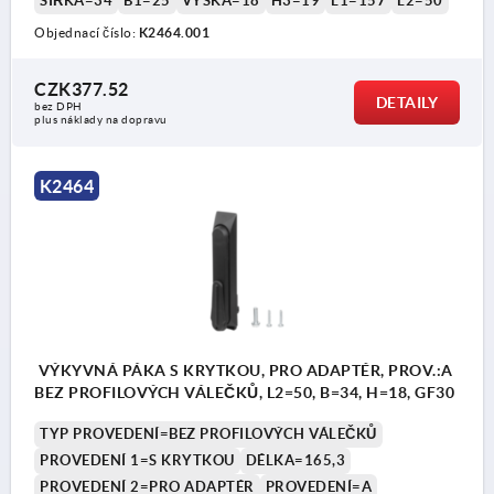
ŠÍŘKA=34
B1=25
VÝŠKA=18
H3=19
L1=157
L2=50
Objednací číslo:
K2464.001
CZK377.52
DETAILY
bez DPH
plus náklady na dopravu
1) Montážní otvory
K2464
2) Tloušťka plechu max. 2,5 mm
3) 1bodový uzamykací systém
4) 3bodový uzamykací systém
5) Jazýček K1114
6) Otočná páka
VÝKYVNÁ PÁKA S KRYTKOU, PRO ADAPTÉR, PROV.:A
7) Adaptér pro jazýčky z plastu nebo zinku
BEZ PROFILOVÝCH VÁLEČKŮ, L2=50, B=34, H=18, GF30
K2272
TYP PROVEDENÍ=BEZ PROFILOVÝCH VÁLEČKŮ
PROVEDENÍ 1=S KRYTKOU
DÉLKA=165,3
8) Tyčové zámky ze zinku nebo plastu pro ploché
PROVEDENÍ 2=PRO ADAPTÉR
PROVEDENÍ=A