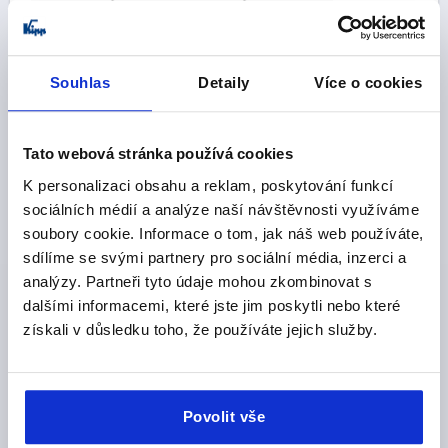
PROVEDENÍ 1=BEZ KRYTKY
DÉLKA=161,65
PROVEDENÍ 2=PRO PLOCHÉ TYČE
PROVEDENÍ=B
ŠÍŘKA=34
B1=25
VÝŠKA=24
H3=19
L1=157
L2=50
Souhlas
Detaily
Více o cookies
Objednací číslo:
K2464.011
CZK386.10
DETAILY
Tato webová stránka používá cookies
bez DPH
plus náklady na dopravu
K personalizaci obsahu a reklam, poskytování funkcí
sociálních médií a analýze naší návštěvnosti využíváme
K2464
soubory cookie. Informace o tom, jak náš web používáte,
sdílíme se svými partnery pro sociální média, inzerci a
analýzy. Partneři tyto údaje mohou zkombinovat s
dalšími informacemi, které jste jim poskytli nebo které
získali v důsledku toho, že používáte jejich služby.
VÝKYVNÁ PÁKA S KRYTKOU, PRO PLOCHÉ TYČE,
PROV.:B BEZ PROFILOVÝCH VÁLEČKŮ, L2=50, B=34,
Povolit vše
H=24, GF30