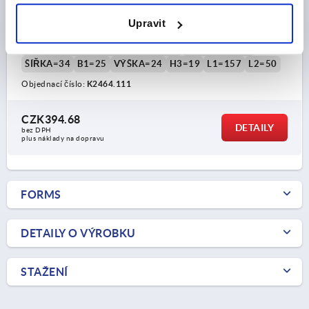
TYP PROVEDENÍ=BEZ PROFILOVÝCH VÁLEČKŮ
Upravit
PROVEDENÍ 1=S KRYTKOU
DÉLKA=161,65
PROVEDENÍ 2=PRO PLOCHÉ TYČE
PROVEDENÍ=B
ŠÍŘKA=34
B1=25
VÝŠKA=24
H3=19
L1=157
L2=50
Objednací číslo:
K2464.111
CZK394.68
DETAILY
bez DPH
plus náklady na dopravu
FORMS
DETAILY O VÝROBKU
STAŽENÍ