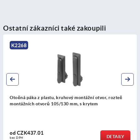
Ostatní zákazníci také zakoupili
K2268
Otočná páka z plastu, kruhový montážní otvor, rozteč
montážních otvorů 105/130 mm, s krytem
od
CZK437.01
DETAILY
bez DPH