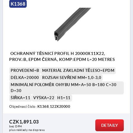
K1368
OCHRANNÝ TĚSNICÍ PROFIL H 20000X11X22,
PROV.:B, EPDM ČERNÁ, KOMP:EPDM L=20 METRES
PROVEDENÍ=B
MATERIÁL ZÁKLADNÍ TĚLESO=EPDM
DÉLKA=20000
ROZSAH SEVŘENÍ MM=1,0-3,0
MINIMÁLNÍ POLOMĚR OHYBU MM=A=50 B=180 C=30
D=30
ŠÍŘKA=11
VÝŠKA=22
H1=11
Objednací číslo:
K1368.122X20000
CZK1,891.03
DETAILY
bez DPH
plus náklady na dopravu