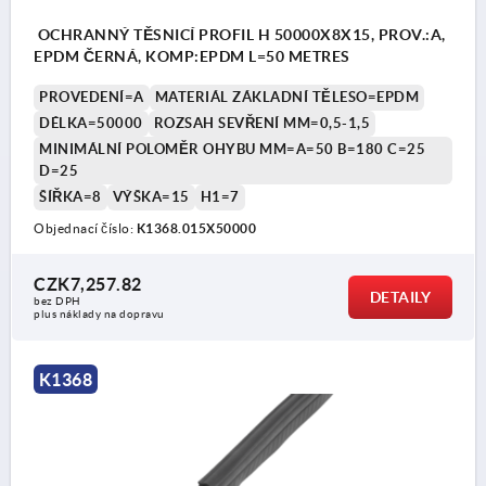
OCHRANNÝ TĚSNICÍ PROFIL H 50000X8X15, PROV.:A,
EPDM ČERNÁ, KOMP:EPDM L=50 METRES
PROVEDENÍ=A
MATERIÁL ZÁKLADNÍ TĚLESO=EPDM
DÉLKA=50000
ROZSAH SEVŘENÍ MM=0,5-1,5
MINIMÁLNÍ POLOMĚR OHYBU MM=A=50 B=180 C=25
D=25
ŠÍŘKA=8
VÝŠKA=15
H1=7
Objednací číslo:
K1368.015X50000
CZK7,257.82
DETAILY
bez DPH
plus náklady na dopravu
K1368