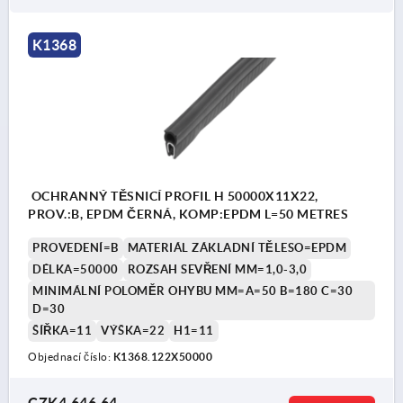
K1368
OCHRANNÝ TĚSNICÍ PROFIL H 50000X11X22,
PROV.:B, EPDM ČERNÁ, KOMP:EPDM L=50 METRES
PROVEDENÍ=B
MATERIÁL ZÁKLADNÍ TĚLESO=EPDM
DÉLKA=50000
ROZSAH SEVŘENÍ MM=1,0-3,0
MINIMÁLNÍ POLOMĚR OHYBU MM=A=50 B=180 C=30
D=30
ŠÍŘKA=11
VÝŠKA=22
H1=11
Objednací číslo:
K1368.122X50000
CZK4,646.64