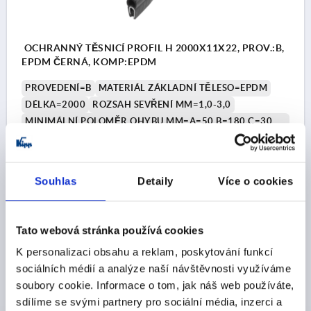
OCHRANNÝ TĚSNICÍ PROFIL H 2000X11X22, PROV.:B,
EPDM ČERNÁ, KOMP:EPDM
PROVEDENÍ=B
MATERIÁL ZÁKLADNÍ TĚLESO=EPDM
DÉLKA=2000
ROZSAH SEVŘENÍ MM=1,0-3,0
MINIMÁLNÍ POLOMĚR OHYBU MM=A=50 B=180 C=30
D=30
ŠÍŘKA=11
VÝŠKA=22
H1=11
Objednací číslo:
K1368.122X2000
Souhlas
Detaily
Více o cookies
CZK237.95
DETAILY
bez DPH
plus náklady na dopravu
Tato webová stránka používá cookies
K personalizaci obsahu a reklam, poskytování funkcí
K1368
sociálních médií a analýze naší návštěvnosti využíváme
soubory cookie. Informace o tom, jak náš web používáte,
sdílíme se svými partnery pro sociální média, inzerci a