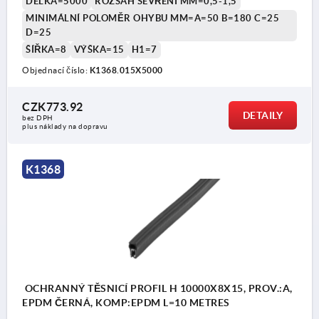
DÉLKA=5000
ROZSAH SEVŘENÍ MM=0,5-1,5
MINIMÁLNÍ POLOMĚR OHYBU MM=A=50 B=180 C=25
D=25
ŠÍŘKA=8
VÝŠKA=15
H1=7
Objednací číslo:
K1368.015X5000
CZK773.92
DETAILY
bez DPH
plus náklady na dopravu
K1368
OCHRANNÝ TĚSNICÍ PROFIL H 10000X8X15, PROV.:A,
EPDM ČERNÁ, KOMP:EPDM L=10 METRES