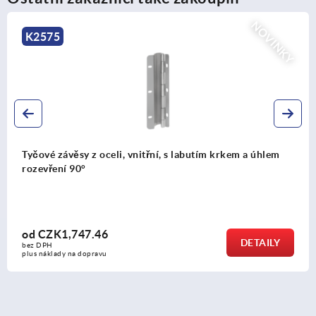
NOVINKY
K2576
Ocelové tyčové závěsy, vnitřní, s labutím krkem a úhlem
rozevření 120°
od
CZK2,004.57
DETAILY
bez DPH
plus náklady na dopravu