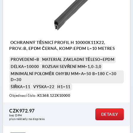
OCHRANNÝ TĚSNICÍ PROFIL H 10000X11X22,
PROV.:B, EPDM ČERNÁ, KOMP:EPDM L=10 METRES
PROVEDENÍ=B
MATERIÁL ZÁKLADNÍ TĚLESO=EPDM
DÉLKA=10000
ROZSAH SEVŘENÍ MM=1,0-3,0
MINIMÁLNÍ POLOMĚR OHYBU MM=A=50 B=180 C=30
D=30
ŠÍŘKA=11
VÝŠKA=22
H1=11
Objednací číslo:
K1368.122X10000
CZK972.97
DETAILY
bez DPH
plus náklady na dopravu