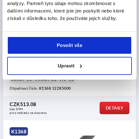
analýzy. Partneři tyto údaje mohou zkombinovat s
dalšími informacemi, které jste jim poskytli nebo které
získali v důsledku toho, že používáte jejich služby.
OCHRANNÝ TĚSNICÍ PROFIL H 5000X11X22, PROV.:B,
EPDM ČERNÁ, KOMP:EPDM
Povolit vše
PROVEDENÍ=B
MATERIÁL ZÁKLADNÍ TĚLESO=EPDM
DÉLKA=5000
ROZSAH SEVŘENÍ MM=1,0-3,0
Upravit
MINIMÁLNÍ POLOMĚR OHYBU MM=A=50 B=180 C=30
D=30
ŠÍŘKA=11
VÝŠKA=22
H1=11
Objednací číslo:
K1368.122X5000
CZK513.08
DETAILY
bez DPH
plus náklady na dopravu
K1368