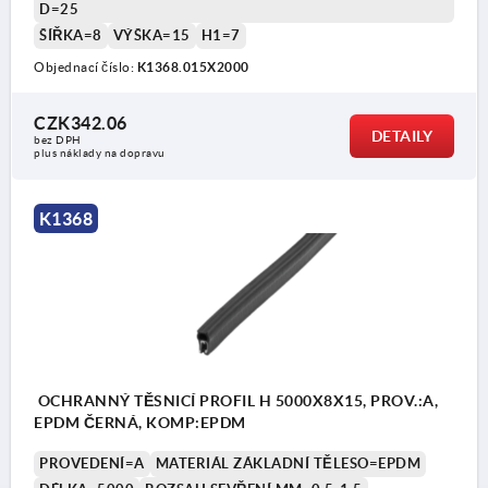
D=25
ŠÍŘKA=8
VÝŠKA=15
H1=7
Objednací číslo:
K1368.015X2000
CZK342.06
DETAILY
bez DPH
plus náklady na dopravu
K1368
OCHRANNÝ TĚSNICÍ PROFIL H 5000X8X15, PROV.:A,
EPDM ČERNÁ, KOMP:EPDM
PROVEDENÍ=A
MATERIÁL ZÁKLADNÍ TĚLESO=EPDM