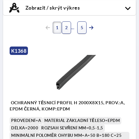
Zobrazit / skrýt výkres
1
2
5
K1368
OCHRANNÝ TĚSNICÍ PROFIL H 2000X8X15, PROV.:A,
EPDM ČERNÁ, KOMP:EPDM
PROVEDENÍ=A
MATERIÁL ZÁKLADNÍ TĚLESO=EPDM
DÉLKA=2000
ROZSAH SEVŘENÍ MM=0,5-1,5
MINIMÁLNÍ POLOMĚR OHYBU MM=A=50 B=180 C=25