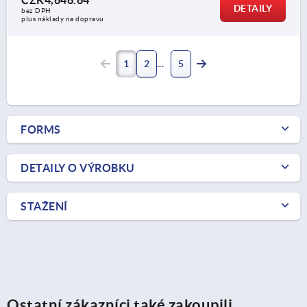
DETAILY
bez DPH
plus náklady na dopravu
1
2
5
FORMS
DETAILY O VÝROBKU
STAŽENÍ
Ostatní zákazníci také zakoupili