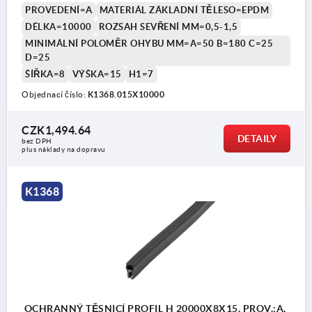
PROVEDENÍ=A
MATERIÁL ZÁKLADNÍ TĚLESO=EPDM
DÉLKA=10000
ROZSAH SEVŘENÍ MM=0,5-1,5
MINIMÁLNÍ POLOMĚR OHYBU MM=A=50 B=180 C=25
D=25
ŠÍŘKA=8
VÝŠKA=15
H1=7
Objednací číslo:
K1368.015X10000
CZK1,494.64
DETAILY
bez DPH
plus náklady na dopravu
K1368
OCHRANNÝ TĚSNICÍ PROFIL H 20000X8X15, PROV.:A,