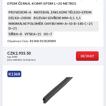
EPDM ČERNÁ, KOMP:EPDM L=20 METRES
PROVEDENÍ=A
MATERIÁL ZÁKLADNÍ TĚLESO=EPDM
DÉLKA=20000
ROZSAH SEVŘENÍ MM=0,5-1,5
MINIMÁLNÍ POLOMĚR OHYBU MM=A=50 B=180 C=25
D=25
ŠÍŘKA=8
VÝŠKA=15
H1=7
Objednací číslo:
K1368.015X20000
CZK2,935.50
DETAILY
bez DPH
plus náklady na dopravu
K1368