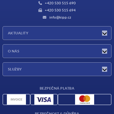
+420 530 515 690
+420 530 515 694
info@kipp.cz
AKTUALITY
Aktuality
O NÁS
Veletrhy
O nás
SLUŽBY
Dodací podmínky
BEZPEČNÁ PLATBA
Přehled materiálů
CAD data
Kontakt
BEZPEČNOST & DŮVĚRA