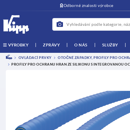
Odborné znalosti výrobce
ZPRÁVY
O NÁS
SLUŽBY
VÝROBKY
OVLÁDACÍ PRVKY
OTOČNÉ ZÁPADKY, PROFILY PRO OCHRA
PROFILY PRO OCHRANU HRAN ZE SILIKONU S INTEGROVANOU O