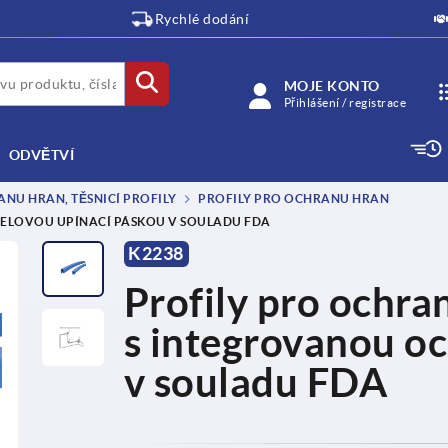
Rychlé dodání
MOJE KONTO
Přihlášení / registrace
ODVĚTVÍ
NU HRAN, TĚSNICÍ PROFILY
PROFILY PRO OCHRANU HRAN
CELOVOU UPÍNACÍ PÁSKOU V SOULADU FDA
K2238
Profily pro ochra
s integrovanou o
v souladu FDA