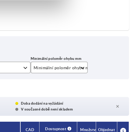
Minimální poloměr ohybu mm
A=10 B=20 C=10 D=10
A=45 B=120 C=30 D=30
Doba dodání na vyžádání
V současné době není skladem
Dostupnost
CAD
Množství
Objednat