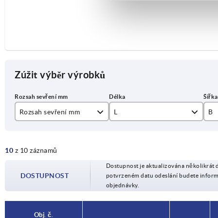
Zúžit výběr výrobků
Rozsah sevření mm
L
B
1,0-2,0
2000
8
10
z 10 záznamů
3,0-4,0
5000
10
Dostupnost je aktualizována několikrát 
10000
DOSTUPNOST
potvrzeném datu odeslání budete infor
objednávky.
20000
50000
Obj. č.