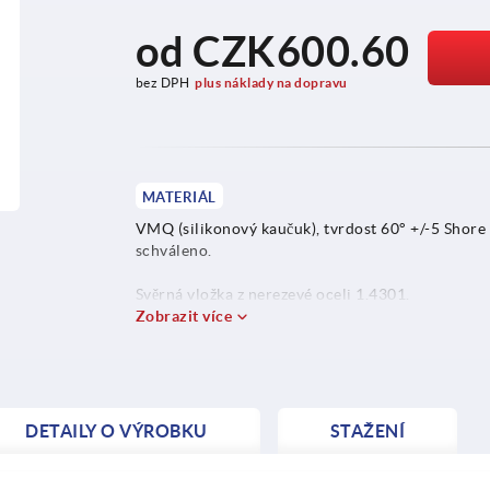
od
CZK600.60
bez DPH
plus náklady na dopravu
MATERIÁL
VMQ (silikonový kaučuk), tvrdost 60° +/-5 Shore
schváleno.
Svěrná vložka z nerezevé oceli 1.4301.
Zobrazit více
DETAILY O VÝROBKU
STAŽENÍ