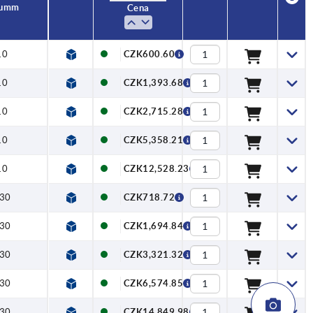
u mm
Cena
10
CZK600.60
10
CZK1,393.68
10
CZK2,715.28
10
CZK5,358.21
10
CZK12,528.23
30
CZK718.72
30
CZK1,694.84
30
CZK3,321.32
30
CZK6,574.85
30
CZK14,849.98