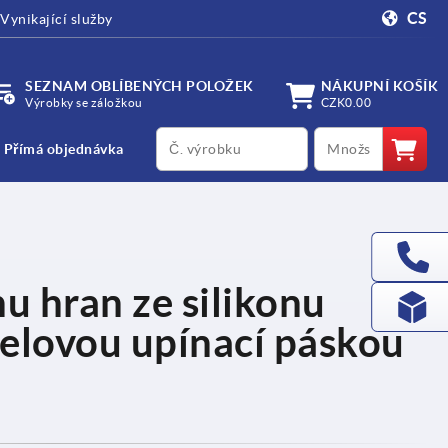
CS
Vynikající služby
SEZNAM OBLÍBENÝCH POLOŽEK
NÁKUPNÍ KOŠÍK
Výrobky se záložkou
CZK0.00
productCode
qty
Přímá objednávka
nu hran ze silikonu
celovou upínací páskou