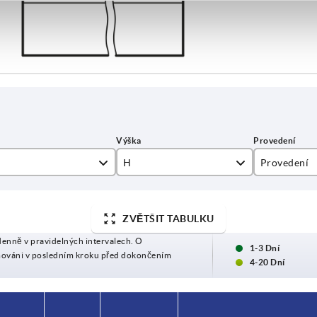
H
Provedení
10
A
ZVĚTŠIT TABULKU
14,5
B
denně v pravidelných intervalech. O
1-3 Dní
mováni v posledním kroku před dokončením
4-20 Dní