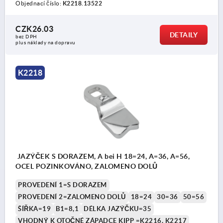
Objednací číslo:
K2218.13522
CZK26.03
DETAILY
bez DPH
plus náklady na dopravu
K2218
JAZÝČEK S DORAZEM, A bei H 18=24, A=36, A=56,
OCEL POZINKOVÁNO, ZALOMENO DOLŮ
PROVEDENÍ 1=S DORAZEM
PROVEDENÍ 2=ZALOMENO DOLŮ
18=24
30=36
50=56
ŠÍŘKA=19
B1=8,1
DÉLKA JAZÝČKU=35
VHODNÝ K OTOČNÉ ZÁPADCE KIPP =K2216, K2217