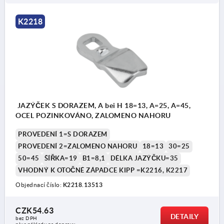
K2218
JAZÝČEK S DORAZEM, A bei H 18=13, A=25, A=45,
OCEL POZINKOVÁNO, ZALOMENO NAHORU
PROVEDENÍ 1=S DORAZEM
PROVEDENÍ 2=ZALOMENO NAHORU
18=13
30=25
50=45
ŠÍŘKA=19
B1=8,1
DÉLKA JAZÝČKU=35
VHODNÝ K OTOČNÉ ZÁPADCE KIPP =K2216, K2217
Objednací číslo:
K2218.13513
CZK54.63
DETAILY
bez DPH