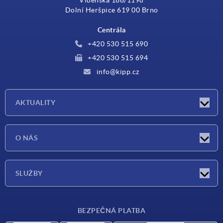
Dolní Heršpice 619 00 Brno
Centrála
+420 530 515 690
+420 530 515 694
info@kipp.cz
AKTUALITY
Aktuality
O NÁS
Veletrhy
O nás
SLUŽBY
Dodací podmínky
BEZPEČNÁ PLATBA
Přehled materiálů