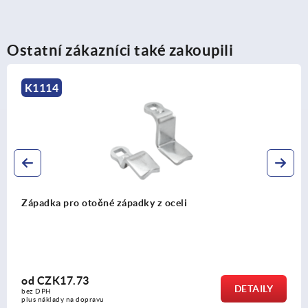
Ostatní zákazníci také zakoupili
K0534
Otevírací rukojeti
od
CZK9.72
DETAILY
bez DPH
plus náklady na dopravu