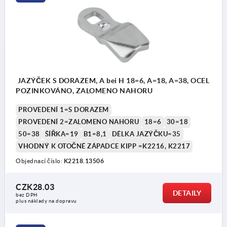
JAZÝČEK S DORAZEM, A bei H 18=6, A=18, A=38, OCEL
POZINKOVÁNO, ZALOMENO NAHORU
PROVEDENÍ 1=S DORAZEM
PROVEDENÍ 2=ZALOMENO NAHORU
18=6
30=18
50=38
ŠÍŘKA=19
B1=8,1
DÉLKA JAZÝČKU=35
VHODNÝ K OTOČNÉ ZÁPADCE KIPP =K2216, K2217
Objednací číslo:
K2218.13506
CZK28.03
DETAILY
bez DPH
plus náklady na dopravu