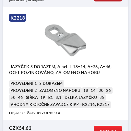
plus náklady na dopravu
K2218
JAZÝČEK S DORAZEM, A bei H 18=14, A=26, A=46,
OCEL POZINKOVÁNO, ZALOMENO NAHORU
PROVEDENÍ 1=S DORAZEM
PROVEDENÍ 2=ZALOMENO NAHORU
18=14
30=26
50=46
ŠÍŘKA=19
B1=8,1
DÉLKA JAZÝČKU=35
VHODNÝ K OTOČNÉ ZÁPADCE KIPP =K2216, K2217
Objednací číslo:
K2218.13514
CZK54.63