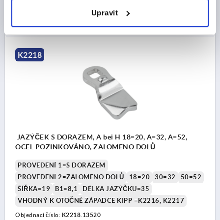
CZK26.03
Upravit
DETAILY
bez DPH
plus náklady na dopravu
K2218
JAZÝČEK S DORAZEM, A bei H 18=20, A=32, A=52,
OCEL POZINKOVÁNO, ZALOMENO DOLŮ
PROVEDENÍ 1=S DORAZEM
PROVEDENÍ 2=ZALOMENO DOLŮ
18=20
30=32
50=52
ŠÍŘKA=19
B1=8,1
DÉLKA JAZÝČKU=35
VHODNÝ K OTOČNÉ ZÁPADCE KIPP =K2216, K2217
Objednací číslo:
K2218.13520