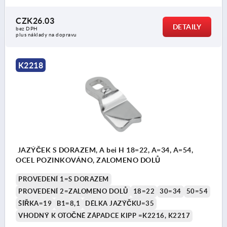
CZK26.03
DETAILY
bez DPH
plus náklady na dopravu
K2218
JAZÝČEK S DORAZEM, A bei H 18=22, A=34, A=54,
OCEL POZINKOVÁNO, ZALOMENO DOLŮ
PROVEDENÍ 1=S DORAZEM
PROVEDENÍ 2=ZALOMENO DOLŮ
18=22
30=34
50=54
ŠÍŘKA=19
B1=8,1
DÉLKA JAZÝČKU=35
VHODNÝ K OTOČNÉ ZÁPADCE KIPP =K2216, K2217