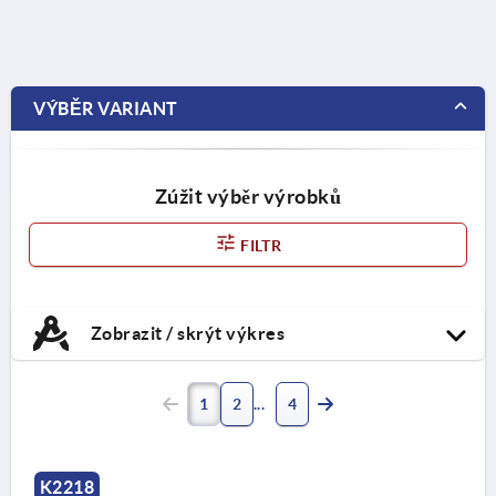
VÝBĚR VARIANT
Zúžit výběr výrobků
FILTR
Zobrazit / skrýt výkres
1
2
4
K2218