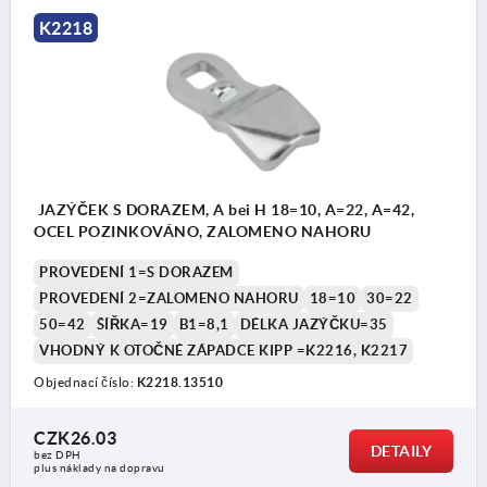
K2218
JAZÝČEK S DORAZEM, A bei H 18=10, A=22, A=42,
OCEL POZINKOVÁNO, ZALOMENO NAHORU
PROVEDENÍ 1=S DORAZEM
PROVEDENÍ 2=ZALOMENO NAHORU
18=10
30=22
50=42
ŠÍŘKA=19
B1=8,1
DÉLKA JAZÝČKU=35
VHODNÝ K OTOČNÉ ZÁPADCE KIPP =K2216, K2217
Objednací číslo:
K2218.13510
CZK26.03
DETAILY
bez DPH
plus náklady na dopravu