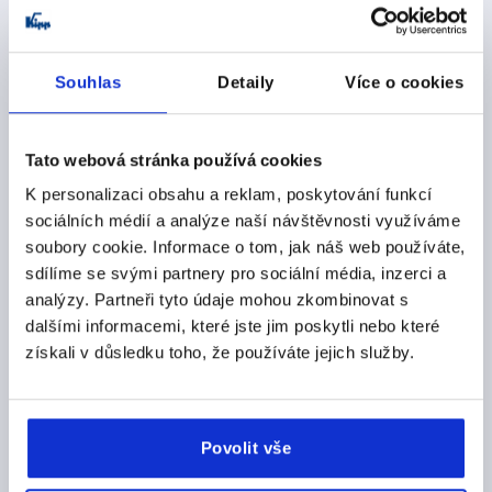
CZK54.63
DETAILY
bez DPH
plus náklady na dopravu
Souhlas
Detaily
Více o cookies
K2218
Tato webová stránka používá cookies
K personalizaci obsahu a reklam, poskytování funkcí
sociálních médií a analýze naší návštěvnosti využíváme
soubory cookie. Informace o tom, jak náš web používáte,
sdílíme se svými partnery pro sociální média, inzerci a
JAZÝČEK S DORAZEM, A bei H 18=18, A=30, A=50,
analýzy. Partneři tyto údaje mohou zkombinovat s
OCEL POZINKOVÁNO, PŘÍMÉ
dalšími informacemi, které jste jim poskytli nebo které
PROVEDENÍ 1=S DORAZEM
PROVEDENÍ 2=PŘÍMÉ
získali v důsledku toho, že používáte jejich služby.
18=18
30=30
50=50
ŠÍŘKA=19
B1=8,1
DÉLKA JAZÝČKU=35
VHODNÝ K OTOČNÉ ZÁPADCE KIPP =K2216, K2217
Povolit vše
Objednací číslo:
K2218.13518