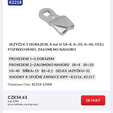
K2218
JAZÝČEK S DORAZEM, A bei H 18=8, A=20, A=40, OCEL
POZINKOVÁNO, ZALOMENO NAHORU
PROVEDENÍ 1=S DORAZEM
PROVEDENÍ 2=ZALOMENO NAHORU
18=8
30=20
50=40
ŠÍŘKA=19
B1=8,1
DÉLKA JAZÝČKU=35
VHODNÝ K OTOČNÉ ZÁPADCE KIPP =K2216, K2217
Objednací číslo:
K2218.13508
CZK54.63
DETAILY
bez DPH
plus náklady na dopravu