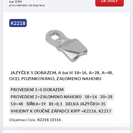
DETAILY
bez DPH
plus náklady na dopravu
K2218
JAZÝČEK S DORAZEM, A bei H 18=16, A=28, A=48,
OCEL POZINKOVÁNO, ZALOMENO NAHORU
PROVEDENÍ 1=S DORAZEM
PROVEDENÍ 2=ZALOMENO NAHORU
18=16
30=28
50=48
ŠÍŘKA=19
B1=8,1
DÉLKA JAZÝČKU=35
VHODNÝ K OTOČNÉ ZÁPADCE KIPP =K2216, K2217
Objednací číslo:
K2218.13516