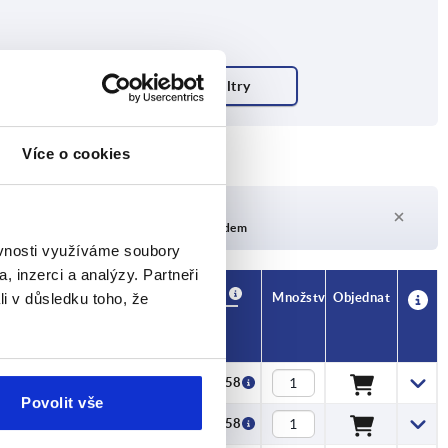
Více o cookies
Doba dodání na vyžádání
V současné době není skladem
ěvnosti využíváme soubory
, inzerci a analýzy. Partneři
Dostupnost
CAD
Množství
Objednat
li v důsledku toho, že
e KIPP
Cena
CZK12.58
Povolit vše
CZK12.58