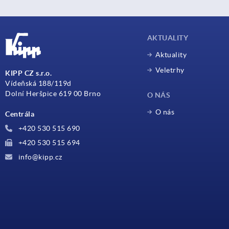
AKTUALITY
Aktuality
Veletrhy
KIPP CZ s.r.o.
Vídeňská 188/119d
Dolní Heršpice 619 00 Brno
O NÁS
O nás
Centrála
+420 530 515 690
+420 530 515 694
info@kipp.cz