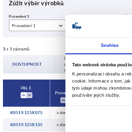
Zúžit výběr výrobků
Provedení 1
Provedení 2
B
s dorazem
přímé
13
Souhlas
3
z 3 záznamů
zalomeno dolů
Dostupnost je aktualizována několikrát 
zalomeno nahoru
DOSTUPNOST
potvrzeném datu odeslání budete infor
Tato webová stránka použív
objednávky.
K personalizaci obsahu a re
cookie. Informace o tom, jak
tyto údaje mohou zkombinovat
Obj. č.
Provedení 1
Provedení 2
používáte jejich služby.
K0519.125X075
s dorazem
zalomeno nahoru
K0519.125X135
s dorazem
přímé