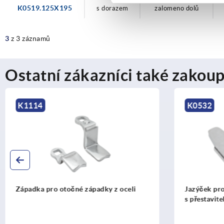
K0519.125X195
s dorazem
zalomeno dolů
3
z 3 záznamů
Ostatní zákazníci také zakoup
K0532
K1511
Jazýček pro kompresní otočné západky
Klíč pro ?
s přestavitelnou výškou západky, z oceli