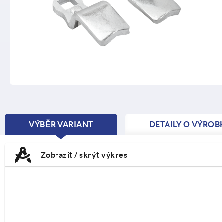
VÝBĚR VARIANT
DETAILY O VÝROB
CURRENT
TAB:
Zobrazit / skrýt výkres