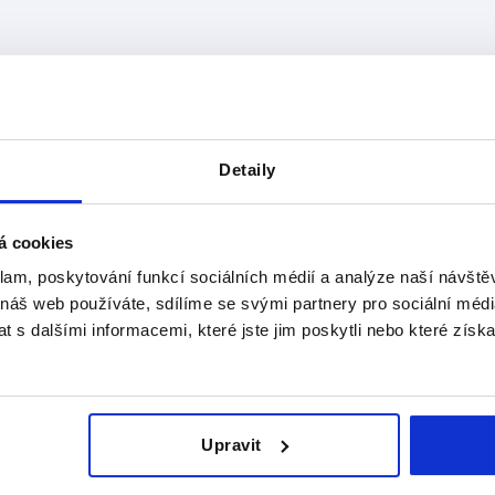
B1
A při H
6,1
7,5
Detaily
ZVĚTŠIT TABULKU
13,5
denně v pravidelných intervalech. O
19,5
1-3 Dní
mováni v posledním kroku před dokončením
á cookies
4-20 Dní
klam, poskytování funkcí sociálních médií a analýze naší návšt
 náš web používáte, sdílíme se svými partnery pro sociální média
 s dalšími informacemi, které jste jim poskytli nebo které získa
B
B1
A při H
L
Vhodný k otočné západc
13
6,1
7,5
25
K0518
Upravit
13
6,1
13,5
25
K0518