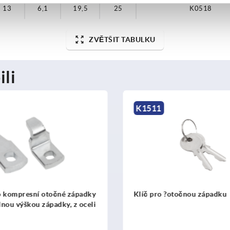
13
6,1
19,5
25
K0518
ZVĚTŠIT TABULKU
ili
K0530
otočnou západku
Jazýček pro kompresní oto
západky, z oceli