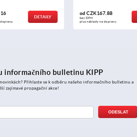
7.88
od
CZK17.16
DETAILY
bez DPH
a dopravu
plus náklady na dopravu
ru informačního bulletinu KIPP
 novinkách? Přihlaste se k odběru našeho informačního bulletinu a
lší zajímavé propagační akce!