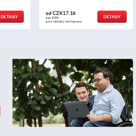
od
CZK16.87
DETAILY
DETAILY
bez DPH
plus náklady na dopravu