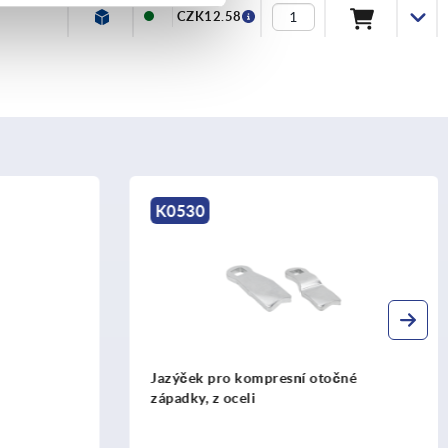
CZK12.58
K0523
čné
Západka pro otočné západky z oceli