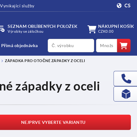
CS
Vynikající služby
SEZNAM OBLÍBENÝCH POLOŽEK
NÁKUPNÍ KOŠÍK
Výrobky se záložkou
CZK0.00
productCode
qty
Přímá objednávka
ZÁPADKA PRO OTOČNÉ ZÁPADKY Z OCELI
né západky z oceli
NEJPRVE VYBERTE VARIANTU