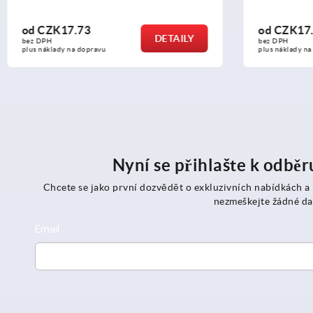
od
CZK17.16
od
CZK16
DETAILY
bez DPH
bez DPH
plus náklady na dopravu
plus náklady n
Nyní se přihlašte k odbě
Chcete se jako první dozvědět o exkluzivních nabídkách a
nezmeškejte žádné da