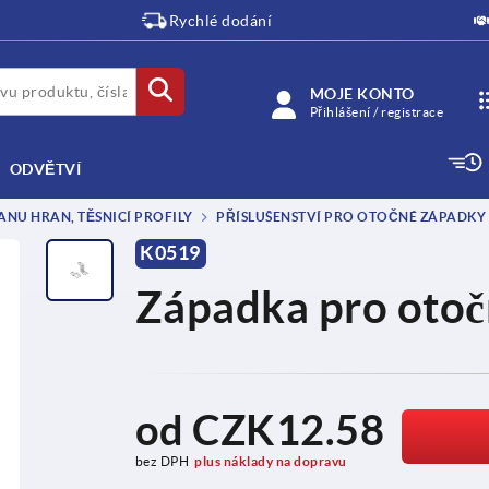
Rychlé dodání
MOJE KONTO
Přihlášení / registrace
ODVĚTVÍ
NU HRAN, TĚSNICÍ PROFILY
PŘÍSLUŠENSTVÍ PRO OTOČNÉ ZÁPADKY
K0519
Západka pro otoč
od
CZK12.58
bez DPH
plus náklady na dopravu