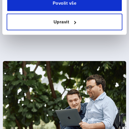
Povolit vše
od
CZK17.16
DETAILY
Upravit
bez DPH
plus náklady na dopravu