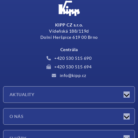
KIPP CZ s.r.o.
Vídeňská 188/119d
Dolní Heršpice 619 00 Brno
Centrála
+420 530 515 690
+420 530 515 694
info@kipp.cz
AKTUALITY
Aktuality
O NÁS
Veletrhy
O nás