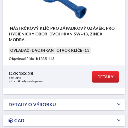
NÁSTRČKOVÝ KLÍČ PRO ZÁPADKOVÝ UZÁVĚR, PRO
HYGIENICKÝ OBOR, DVOJHRAN SW=13, ZINEK
MODRÁ
OVLADAČ=DVOJHRAN
OTVOR KLÍČE=13
Objednací číslo:
K1335.113
CZK133.28
DETAILY
bez DPH
plus náklady na dopravu
DETAILY O VÝROBKU
CAD