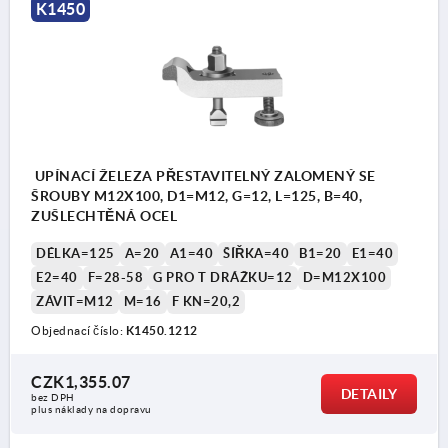
K1450
UPÍNACÍ ŽELEZA PŘESTAVITELNÝ ZALOMENÝ SE
ŠROUBY M12X100, D1=M12, G=12, L=125, B=40,
ZUŠLECHTĚNÁ OCEL
DÉLKA=125
A=20
A1=40
ŠÍŘKA=40
B1=20
E1=40
E2=40
F=28-58
G PRO T DRÁŽKU=12
D=M12X100
ZÁVIT=M12
M=16
F KN=20,2
Objednací číslo:
K1450.1212
CZK1,355.07
DETAILY
bez DPH
plus náklady na dopravu