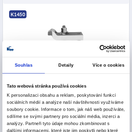
K1450
UPÍNACÍ ŽELEZA PŘESTAVITELNÝ ZALOMENÝ SE
Souhlas
Detaily
Více o cookies
ŠROUBY M16X125, D1=M16, G=18, L=160, B=50,
ZUŠLECHTĚNÁ OCEL
Tato webová stránka používá cookies
DÉLKA=160
A=25
A1=50
ŠÍŘKA=50
B1=25
E1=49
E2=50
F=36-69
G PRO T DRÁŽKU=18
D=M16X125
K personalizaci obsahu a reklam, poskytování funkcí
ZÁVIT=M16
M=20
F KN=37,8
sociálních médií a analýze naší návštěvnosti využíváme
soubory cookie. Informace o tom, jak náš web používáte,
Objednací číslo:
K1450.1618
sdílíme se svými partnery pro sociální média, inzerci a
analýzy. Partneři tyto údaje mohou zkombinovat s
CZK1,845.27
DETAILY
bez DPH
dalšími informacemi, které jste jim poskytli nebo které