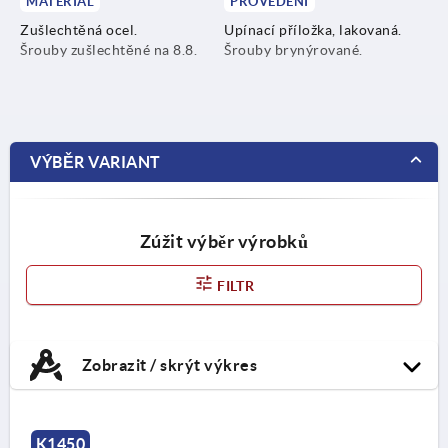
MATERIÁL
PROVEDENÍ
Zušlechtěná ocel.
Upínací příložka, lakovaná.
Šrouby zušlechtěné na 8.8.
Šrouby brynýrované.
VÝBĚR VARIANT
Zúžit výběr výrobků
FILTR
Zobrazit / skrýt výkres
K1450