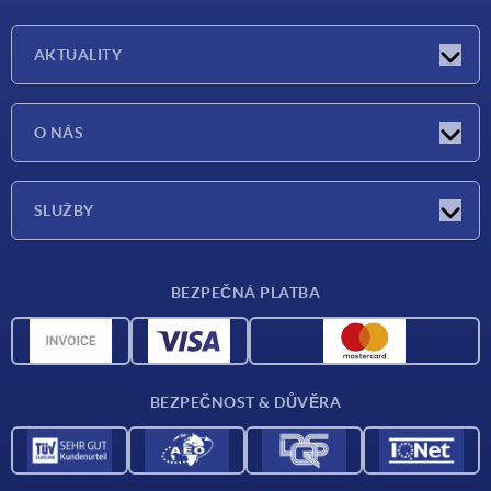
AKTUALITY
Aktuality
O NÁS
Veletrhy
O nás
SLUŽBY
Dodací podmínky
BEZPEČNÁ PLATBA
Přehled materiálů
CAD data
Kontakt
BEZPEČNOST & DŮVĚRA