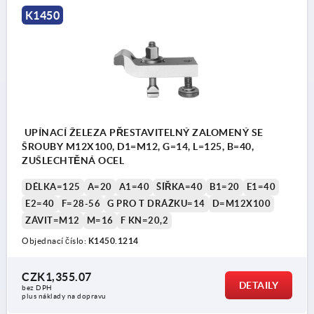
K1450
UPÍNACÍ ŽELEZA PŘESTAVITELNÝ ZALOMENÝ SE
ŠROUBY M12X100, D1=M12, G=14, L=125, B=40,
ZUŠLECHTĚNÁ OCEL
DÉLKA=125
A=20
A1=40
ŠÍŘKA=40
B1=20
E1=40
E2=40
F=28-56
G PRO T DRÁŽKU=14
D=M12X100
ZÁVIT=M12
M=16
F KN=20,2
Objednací číslo:
K1450.1214
CZK1,355.07
DETAILY
bez DPH
plus náklady na dopravu