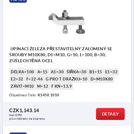
UPÍNACÍ ŽELEZA PŘESTAVITELNÝ ZALOMENÝ SE
ŠROUBY M10X80, D1=M10, G=10, L=100, B=30,
ZUŠLECHTĚNÁ OCEL
DÉLKA=100
A=15
A1=30
ŠÍŘKA=30
B1=15
E1=32
E2=32
F=22-46
G PRO T DRÁŽKU=10
D=M10X80
ZÁVIT=M10
M=12
F KN=13,9
Objednací číslo:
K1450.1010
CZK1,143.14
DETAILY
bez DPH
plus náklady na dopravu