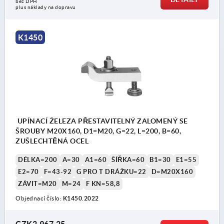
bez DPH
plus náklady na dopravu
K1450
UPÍNACÍ ŽELEZA PŘESTAVITELNÝ ZALOMENÝ SE
ŠROUBY M20X160, D1=M20, G=22, L=200, B=60,
ZUŠLECHTĚNÁ OCEL
DÉLKA=200
A=30
A1=60
ŠÍŘKA=60
B1=30
E1=55
E2=70
F=43-92
G PRO T DRÁŽKU=22
D=M20X160
ZÁVIT=M20
M=24
F KN=58,8
Objednací číslo:
K1450.2022