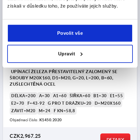
plus náklady na dopravu
získali v důsledku toho, že používáte jejich služby.
K1450
Povolit vše
Upravit
UPÍNACÍ ŽELEZA PŘESTAVITELNÝ ZALOMENÝ SE
ŠROUBY M20X160, D1=M20, G=20, L=200, B=60,
ZUŠLECHTĚNÁ OCEL
DÉLKA=200
A=30
A1=60
ŠÍŘKA=60
B1=30
E1=55
E2=70
F=43-92
G PRO T DRÁŽKU=20
D=M20X160
ZÁVIT=M20
M=24
F KN=58,8
Objednací číslo:
K1450.2020
CZK2,967.25
DETAILY