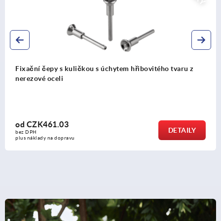
o tvaru z
Fixační čepy s kuličkami s úchytem hřibovit
nerezové oceli a s vysokou pevností ve střih
od
CZK608.04
DETAILY
bez DPH
plus náklady na dopravu