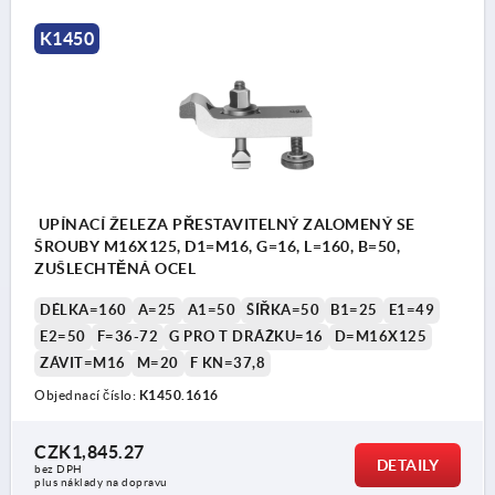
K1450
UPÍNACÍ ŽELEZA PŘESTAVITELNÝ ZALOMENÝ SE
ŠROUBY M16X125, D1=M16, G=16, L=160, B=50,
ZUŠLECHTĚNÁ OCEL
DÉLKA=160
A=25
A1=50
ŠÍŘKA=50
B1=25
E1=49
E2=50
F=36-72
G PRO T DRÁŽKU=16
D=M16X125
ZÁVIT=M16
M=20
F KN=37,8
Objednací číslo:
K1450.1616
CZK1,845.27
DETAILY
bez DPH
plus náklady na dopravu