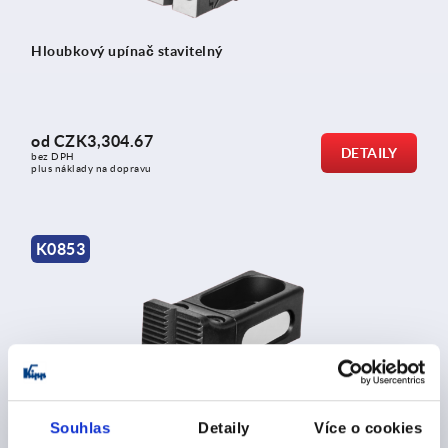
Hloubkový upínač stavitelný
od
CZK3,304.67
DETAILY
bez DPH
plus náklady na dopravu
K0853
Přidržovač z oceli, přesavitelný, s rýhovanou dorazovou
Souhlas
Detaily
Více o cookies
plochou