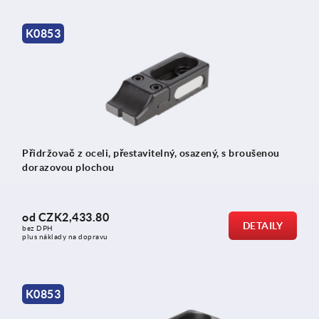
K0853
Přidržovač z oceli, přestavitelný, osazený, s broušenou
dorazovou plochou
od
CZK2,433.80
DETAILY
bez DPH
plus náklady na dopravu
K0853