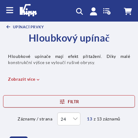
UPÍNACÍ PRVKY
Hloubkový upínač
Hloubkové upínače mají efekt přitažení. Díky malé
konstrukční výšce se vyloučí rušivé obrysy.
Zobrazit více
FILTR
Záznamy / strana
13
z 13 záznamů