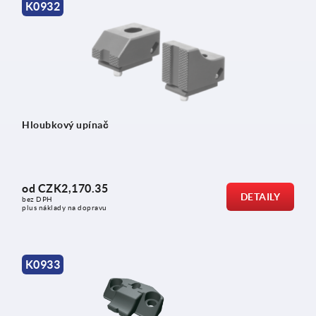
K0932
Hloubkový upínač
od
CZK2,170.35
DETAILY
bez DPH
plus náklady na dopravu
K0933