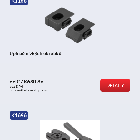
K1168
Upínač nízkých obrobků
od
CZK680.86
DETAILY
bez DPH
plus náklady na dopravu
K1696