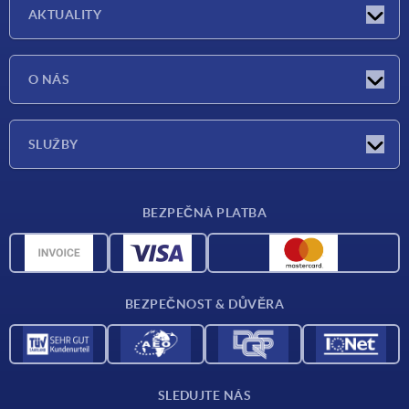
AKTUALITY
Aktuality
O NÁS
Veletrhy
O nás
SLUŽBY
Dodací podmínky
BEZPEČNÁ PLATBA
Přehled materiálů
CAD data
Kontakt
BEZPEČNOST & DŮVĚRA
SLEDUJTE NÁS