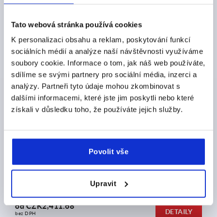
Tato webová stránka používá cookies
od
CZK2,344.52
DETAILY
bez DPH
K personalizaci obsahu a reklam, poskytování funkcí
plus náklady na dopravu
sociálních médií a analýze naší návštěvnosti využíváme
soubory cookie. Informace o tom, jak náš web používáte,
sdílíme se svými partnery pro sociální média, inzerci a
K0853
analýzy. Partneři tyto údaje mohou zkombinovat s
dalšími informacemi, které jste jim poskytli nebo které
získali v důsledku toho, že používáte jejich služby.
Povolit vše
Přidržovač z oceli, přestavitelný, s broušenou dorazovou
plochou
Upravit
od
CZK2,411.68
DETAILY
bez DPH