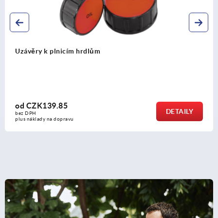
Plnicí hrdlo z plastu s upevňovací maticí
od
CZK316.32
Y
DETAI
bez DPH
plus náklady na dopravu