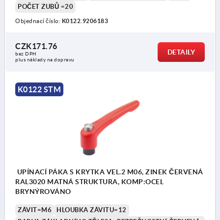
POČET ZUBŮ =20
Objednací číslo:
K0122.9206183
CZK171.76
DETAILY
bez DPH
plus náklady na dopravu
K0122 STM
UPÍNACÍ PÁKA S KRYTKA VEL.2 M06, ZINEK ČERVENÁ
RAL3020 MATNÁ STRUKTURA, KOMP:OCEL
BRYNÝROVÁNO
ZÁVIT=M6
HLOUBKA ZÁVITU=12