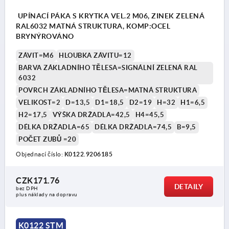
UPÍNACÍ PÁKA S KRYTKA VEL.2 M06, ZINEK ZELENÁ
RAL6032 MATNÁ STRUKTURA, KOMP:OCEL
BRYNÝROVÁNO
ZÁVIT=M6
HLOUBKA ZÁVITU=12
BARVA ZÁKLADNÍHO TĚLESA=SIGNÁLNÍ ZELENÁ RAL
6032
POVRCH ZÁKLADNÍHO TĚLESA=MATNÁ STRUKTURA
VELIKOST=2
D=13,5
D1=18,5
D2=19
H=32
H1=6,5
H2=17,5
VÝŠKA DRŽADLA=42,5
H4=45,5
DÉLKA DRŽADLA=65
DÉLKA DRŽADLA=74,5
B=9,5
POČET ZUBŮ =20
Objednací číslo:
K0122.9206185
CZK171.76
DETAILY
bez DPH
plus náklady na dopravu
K0122 STM