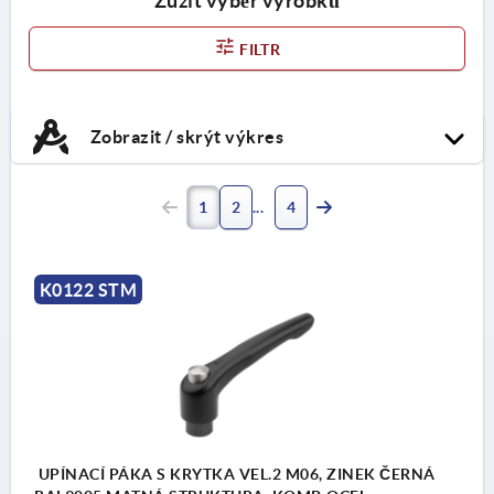
Zúžit výběr výrobků
FILTR
Zobrazit / skrýt výkres
1
2
4
K0122 STM
UPÍNACÍ PÁKA S KRYTKA VEL.2 M06, ZINEK ČERNÁ