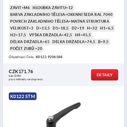
ZÁVIT=M6
HLOUBKA ZÁVITU=12
BARVA ZÁKLADNÍHO TĚLESA=OKENNÍ ŠEDÁ RAL 7040
POVRCH ZÁKLADNÍHO TĚLESA=MATNÁ STRUKTURA
VELIKOST=2
D=13,5
D1=18,5
D2=19
H=32
H1=6,5
H2=17,5
VÝŠKA DRŽADLA=42,5
H4=45,5
DÉLKA DRŽADLA=65
DÉLKA DRŽADLA=74,5
B=9,5
POČET ZUBŮ =20
Objednací číslo:
K0122.9206188
CZK171.76
DETAILY
bez DPH
plus náklady na dopravu
K0122 STM