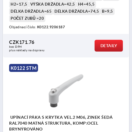
H2=17,5
VÝŠKA DRŽADLA=42,5
H4=45,5
DÉLKA DRŽADLA=65
DÉLKA DRŽADLA=74,5
B=9,5
POČET ZUBŮ =20
Objednací číslo:
K0122.9206187
CZK171.76
DETAILY
bez DPH
plus náklady na dopravu
K0122 STM
UPÍNACÍ PÁKA S KRYTKA VEL.2 M06, ZINEK ŠEDÁ
RAL7040 MATNÁ STRUKTURA, KOMP:OCEL
BRYNÝROVÁNO