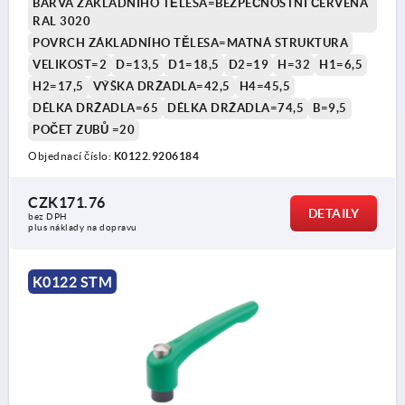
BARVA ZÁKLADNÍHO TĚLESA=BEZPEČNOSTNÍ ČERVENÁ
RAL 3020
POVRCH ZÁKLADNÍHO TĚLESA=MATNÁ STRUKTURA
VELIKOST=2
D=13,5
D1=18,5
D2=19
H=32
H1=6,5
H2=17,5
VÝŠKA DRŽADLA=42,5
H4=45,5
DÉLKA DRŽADLA=65
DÉLKA DRŽADLA=74,5
B=9,5
POČET ZUBŮ =20
Objednací číslo:
K0122.9206184
CZK171.76
DETAILY
bez DPH
plus náklady na dopravu
K0122 STM