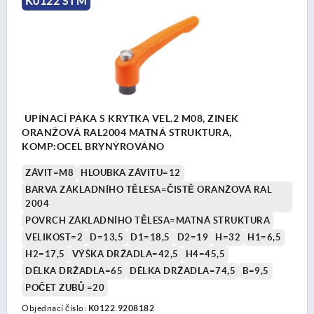
K0122 STM
UPÍNACÍ PÁKA S KRYTKA VEL.2 M08, ZINEK
ORANŽOVÁ RAL2004 MATNÁ STRUKTURA,
KOMP:OCEL BRYNÝROVÁNO
ZÁVIT=M8
HLOUBKA ZÁVITU=12
BARVA ZÁKLADNÍHO TĚLESA=ČISTĚ ORANŽOVÁ RAL
2004
POVRCH ZÁKLADNÍHO TĚLESA=MATNÁ STRUKTURA
VELIKOST=2
D=13,5
D1=18,5
D2=19
H=32
H1=6,5
H2=17,5
VÝŠKA DRŽADLA=42,5
H4=45,5
DÉLKA DRŽADLA=65
DÉLKA DRŽADLA=74,5
B=9,5
POČET ZUBŮ =20
Objednací číslo:
K0122.9208182