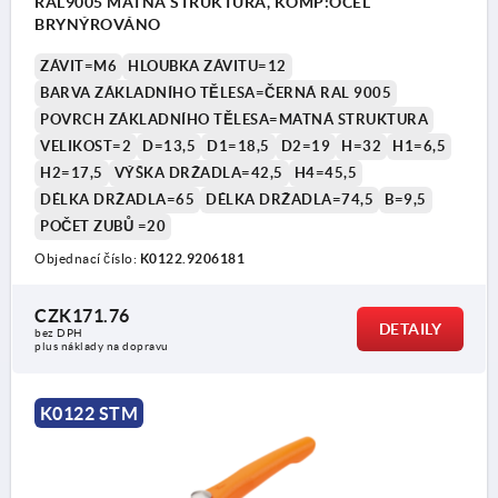
RAL9005 MATNÁ STRUKTURA, KOMP:OCEL
BRYNÝROVÁNO
ZÁVIT=M6
HLOUBKA ZÁVITU=12
BARVA ZÁKLADNÍHO TĚLESA=ČERNÁ RAL 9005
POVRCH ZÁKLADNÍHO TĚLESA=MATNÁ STRUKTURA
VELIKOST=2
D=13,5
D1=18,5
D2=19
H=32
H1=6,5
H2=17,5
VÝŠKA DRŽADLA=42,5
H4=45,5
DÉLKA DRŽADLA=65
DÉLKA DRŽADLA=74,5
B=9,5
POČET ZUBŮ =20
Objednací číslo:
K0122.9206181
CZK171.76
DETAILY
bez DPH
plus náklady na dopravu
K0122 STM