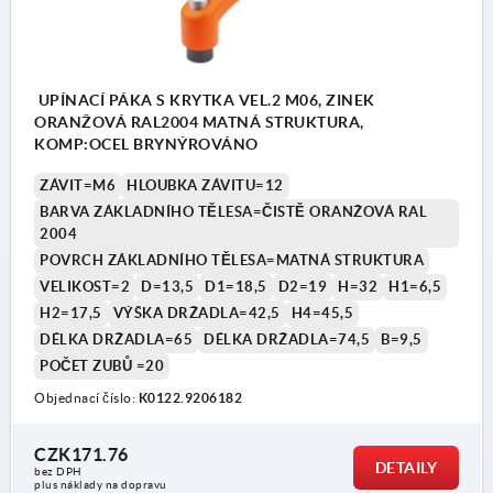
UPÍNACÍ PÁKA S KRYTKA VEL.2 M06, ZINEK
ORANŽOVÁ RAL2004 MATNÁ STRUKTURA,
KOMP:OCEL BRYNÝROVÁNO
ZÁVIT=M6
HLOUBKA ZÁVITU=12
BARVA ZÁKLADNÍHO TĚLESA=ČISTĚ ORANŽOVÁ RAL
2004
POVRCH ZÁKLADNÍHO TĚLESA=MATNÁ STRUKTURA
VELIKOST=2
D=13,5
D1=18,5
D2=19
H=32
H1=6,5
H2=17,5
VÝŠKA DRŽADLA=42,5
H4=45,5
DÉLKA DRŽADLA=65
DÉLKA DRŽADLA=74,5
B=9,5
POČET ZUBŮ =20
Objednací číslo:
K0122.9206182
CZK171.76
DETAILY
bez DPH
plus náklady na dopravu