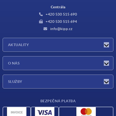
Centrála
+420 530 515 690
+420 530 515 694
info@kipp.cz
AKTUALITY
Aktuality
O NÁS
Veletrhy
O nás
SLUŽBY
Dodací podmínky
BEZPEČNÁ PLATBA
Přehled materiálů
CAD data