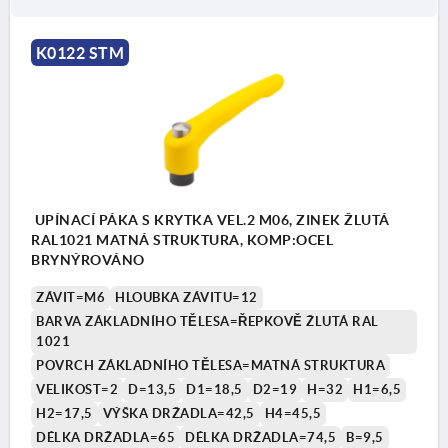
K0122 STM
UPÍNACÍ PÁKA S KRYTKA VEL.2 M06, ZINEK ŽLUTÁ
RAL1021 MATNÁ STRUKTURA, KOMP:OCEL
BRYNÝROVÁNO
ZÁVIT=M6
HLOUBKA ZÁVITU=12
BARVA ZÁKLADNÍHO TĚLESA=ŘEPKOVĚ ŽLUTÁ RAL
1021
POVRCH ZÁKLADNÍHO TĚLESA=MATNÁ STRUKTURA
VELIKOST=2
D=13,5
D1=18,5
D2=19
H=32
H1=6,5
H2=17,5
VÝŠKA DRŽADLA=42,5
H4=45,5
DÉLKA DRŽADLA=65
DÉLKA DRŽADLA=74,5
B=9,5