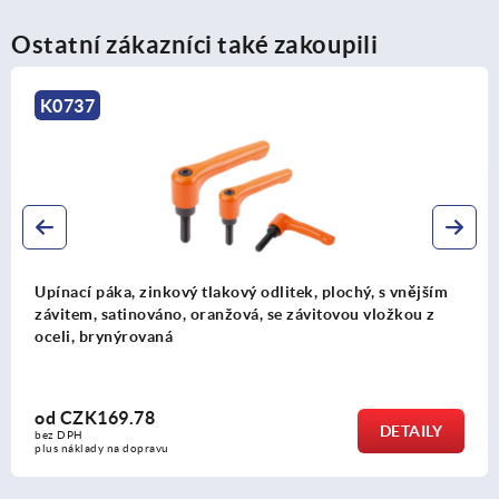
Ostatní zákazníci také zakoupili
K0123
Upínací páka ze zinkového tlakového odlitku s vnitřním
závitem a krytkou, satinovaná, čistě oranžová, vložka do
závitu z nerezové oceli
od
CZK252.20
DETAILY
bez DPH
plus náklady na dopravu