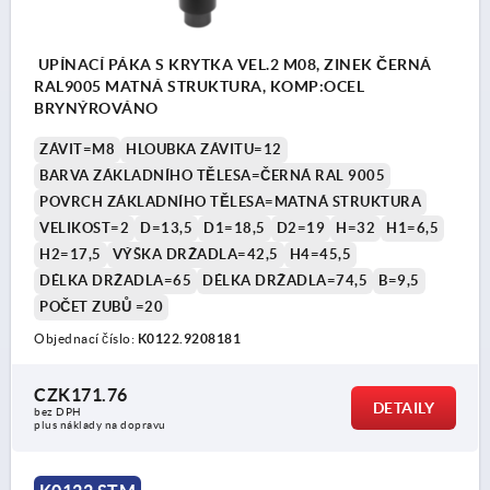
UPÍNACÍ PÁKA S KRYTKA VEL.2 M08, ZINEK ČERNÁ
RAL9005 MATNÁ STRUKTURA, KOMP:OCEL
BRYNÝROVÁNO
ZÁVIT=M8
HLOUBKA ZÁVITU=12
BARVA ZÁKLADNÍHO TĚLESA=ČERNÁ RAL 9005
POVRCH ZÁKLADNÍHO TĚLESA=MATNÁ STRUKTURA
VELIKOST=2
D=13,5
D1=18,5
D2=19
H=32
H1=6,5
H2=17,5
VÝŠKA DRŽADLA=42,5
H4=45,5
DÉLKA DRŽADLA=65
DÉLKA DRŽADLA=74,5
B=9,5
POČET ZUBŮ =20
Objednací číslo:
K0122.9208181
CZK171.76
DETAILY
bez DPH
plus náklady na dopravu