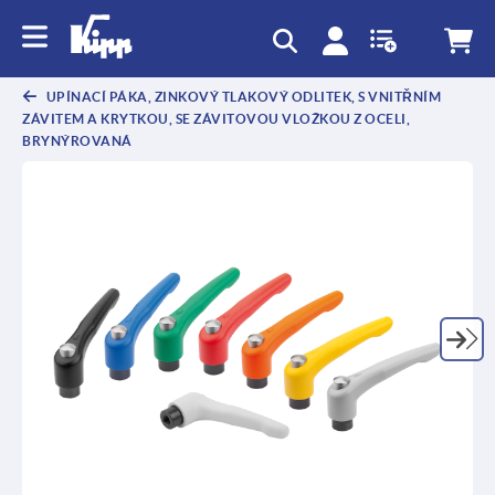
UPÍNACÍ PÁKA, ZINKOVÝ TLAKOVÝ ODLITEK, S VNITŘNÍM
ZÁVITEM A KRYTKOU, SE ZÁVITOVOU VLOŽKOU Z OCELI,
BRYNÝROVANÁ