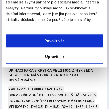
sdílíme se svými partnery pro sociální média, inzerci a
analýzy. Partneři tyto údaje mohou zkombinovat s
CZK171.76
DETAILY
bez DPH
dalšími informacemi, které jste jim poskytli nebo které
plus náklady na dopravu
získali v důsledku toho, že používáte jejich služby.
K0122 STM
Povolit vše
Upravit
UPÍNACÍ PÁKA S KRYTKA VEL.2 M06, ZINEK ŠEDÁ
RAL7035 MATNÁ STRUKTURA, KOMP:OCEL
BRYNÝROVÁNO
ZÁVIT=M6
HLOUBKA ZÁVITU=12
BARVA ZÁKLADNÍHO TĚLESA=SVĚTLE ŠEDÁ RAL 7035
POVRCH ZÁKLADNÍHO TĚLESA=MATNÁ STRUKTURA
VELIKOST=2
D=13,5
D1=18,5
D2=19
H=32
H1=6,5