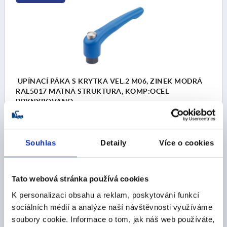
UPÍNACÍ PÁKA S KRYTKA VEL.2 M06, ZINEK MODRÁ
RAL5017 MATNÁ STRUKTURA, KOMP:OCEL
BRYNÝROVÁNO
ZÁVIT=M6
HLOUBKA ZÁVITU=12
BARVA ZÁKLADNÍHO TĚLESA=BEZPEČNOSTNÍ MODRÁ
Souhlas
Detaily
Více o cookies
RAL 5017
POVRCH ZÁKLADNÍHO TĚLESA=MATNÁ STRUKTURA
VELIKOST=2
D=13,5
D1=18,5
D2=19
H=32
H1=6,5
Tato webová stránka používá cookies
H2=17,5
VÝŠKA DRŽADLA=42,5
H4=45,5
DÉLKA DRŽADLA=65
DÉLKA DRŽADLA=74,5
B=9,5
K personalizaci obsahu a reklam, poskytování funkcí
POČET ZUBŮ =20
sociálních médií a analýze naší návštěvnosti využíváme
soubory cookie. Informace o tom, jak náš web používáte,
Objednací číslo:
K0122.9206186