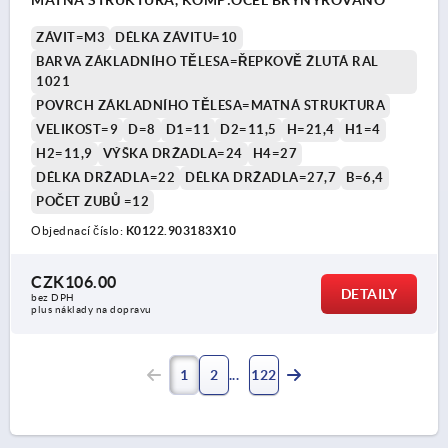
ZÁVIT=M3
DÉLKA ZÁVITU=10
BARVA ZÁKLADNÍHO TĚLESA=ŘEPKOVĚ ŽLUTÁ RAL
1021
POVRCH ZÁKLADNÍHO TĚLESA=MATNÁ STRUKTURA
VELIKOST=9
D=8
D1=11
D2=11,5
H=21,4
H1=4
H2=11,9
VÝŠKA DRŽADLA=24
H4=27
DÉLKA DRŽADLA=22
DÉLKA DRŽADLA=27,7
B=6,4
POČET ZUBŮ =12
Objednací číslo:
K0122.903183X10
CZK106.00
DETAILY
bez DPH
plus náklady na dopravu
1
2
122