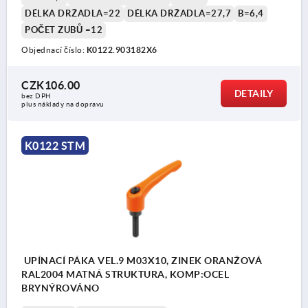
DÉLKA DRŽADLA=22
DÉLKA DRŽADLA=27,7
B=6,4
POČET ZUBŮ =12
Objednací číslo:
K0122.903182X6
CZK106.00
DETAILY
bez DPH
plus náklady na dopravu
K0122 STM
UPÍNACÍ PÁKA VEL.9 M03X10, ZINEK ORANŽOVÁ
RAL2004 MATNÁ STRUKTURA, KOMP:OCEL
BRYNÝROVÁNO