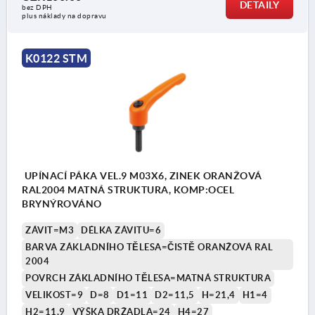
DETAILY
bez DPH
plus náklady na dopravu
K0122 STM
UPÍNACÍ PÁKA VEL.9 M03X6, ZINEK ORANŽOVÁ
RAL2004 MATNÁ STRUKTURA, KOMP:OCEL
BRYNÝROVÁNO
ZÁVIT=M3
DÉLKA ZÁVITU=6
BARVA ZÁKLADNÍHO TĚLESA=ČISTĚ ORANŽOVÁ RAL
2004
POVRCH ZÁKLADNÍHO TĚLESA=MATNÁ STRUKTURA
VELIKOST=9
D=8
D1=11
D2=11,5
H=21,4
H1=4
H2=11,9
VÝŠKA DRŽADLA=24
H4=27