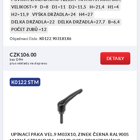
VELIKOST=9
D=8
D1=11
D2=11,5
H=21,4
H1=4
H2=11,9
VÝŠKA DRŽADLA=24
H4=27
DÉLKA DRŽADLA=22
DÉLKA DRŽADLA=27,7
B=6,4
POČET ZUBŮ =12
Objednací číslo:
K0122.903181X6
1) Zaoblené ukončení závitu podle DIN EN ISO
4753
CZK106.00
DETAILY
bez DPH
plus náklady na dopravu
K0122 STM
UPÍNACÍ PÁKA VEL.9 M03X10, ZINEK ČERNÁ RAL9005