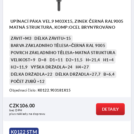
UPÍNACÍ PÁKA VEL.9 M03X15, ZINEK ČERNÁ RAL9005
MATNÁ STRUKTURA, KOMP:OCEL BRYNÝROVÁNO
ZÁVIT=M3
DÉLKA ZÁVITU=15
BARVA ZÁKLADNÍHO TĚLESA=ČERNÁ RAL 9005
POVRCH ZÁKLADNÍHO TĚLESA=MATNÁ STRUKTURA
VELIKOST=9
D=8
D1=11
D2=11,5
H=21,4
H1=4
H2=11,9
VÝŠKA DRŽADLA=24
H4=27
DÉLKA DRŽADLA=22
DÉLKA DRŽADLA=27,7
B=6,4
POČET ZUBŮ =12
Objednací číslo:
K0122.903181X15
CZK106.00
DETAILY
bez DPH
plus náklady na dopravu
K0122 STM