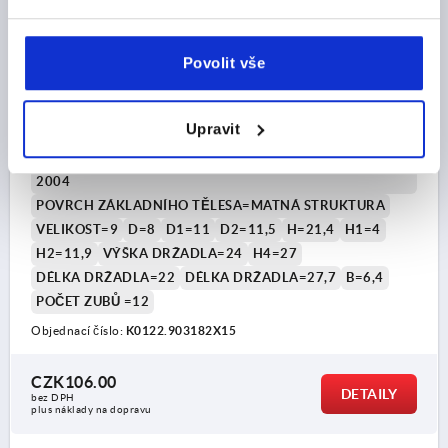
UPÍNACÍ PÁKA VEL.9 M03X15, ZINEK ORANŽOVÁ
Povolit vše
RAL2004 MATNÁ STRUKTURA, KOMP:OCEL
BRYNÝROVÁNO
Upravit
ZÁVIT=M3
DÉLKA ZÁVITU=15
BARVA ZÁKLADNÍHO TĚLESA=ČISTĚ ORANŽOVÁ RAL
2004
POVRCH ZÁKLADNÍHO TĚLESA=MATNÁ STRUKTURA
VELIKOST=9
D=8
D1=11
D2=11,5
H=21,4
H1=4
H2=11,9
VÝŠKA DRŽADLA=24
H4=27
DÉLKA DRŽADLA=22
DÉLKA DRŽADLA=27,7
B=6,4
POČET ZUBŮ =12
Objednací číslo:
K0122.903182X15
CZK106.00
DETAILY
bez DPH
plus náklady na dopravu