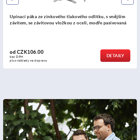
Upínací páka z oceli, s vnitřním závitem, lakovaná, proti
úderům kladiva, se závitovou vložkou z oceli,
brynýrovaná
od
CZK494.78
DETAILY
bez DPH
plus náklady na dopravu