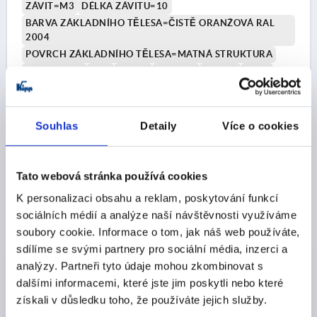
ZÁVIT=M3
DÉLKA ZÁVITU=10
BARVA ZÁKLADNÍHO TĚLESA=ČISTĚ ORANŽOVÁ RAL
2004
POVRCH ZÁKLADNÍHO TĚLESA=MATNÁ STRUKTURA
VELIKOST=9
D=8
D1=11
D2=11,5
H=21,4
H1=4
H2=11,9
VÝŠKA DRŽADLA=24
H4=27
DÉLKA DRŽADLA=22
DÉLKA DRŽADLA=27,7
B=6,4
POČET ZUBŮ =12
Souhlas
Detaily
Více o cookies
Objednací číslo:
K0122.903182X10
Tato webová stránka používá cookies
CZK106.00
DETAILY
bez DPH
K personalizaci obsahu a reklam, poskytování funkcí
plus náklady na dopravu
sociálních médií a analýze naší návštěvnosti využíváme
soubory cookie. Informace o tom, jak náš web používáte,
K0122 STM
sdílíme se svými partnery pro sociální média, inzerci a
analýzy. Partneři tyto údaje mohou zkombinovat s
dalšími informacemi, které jste jim poskytli nebo které
získali v důsledku toho, že používáte jejich služby.