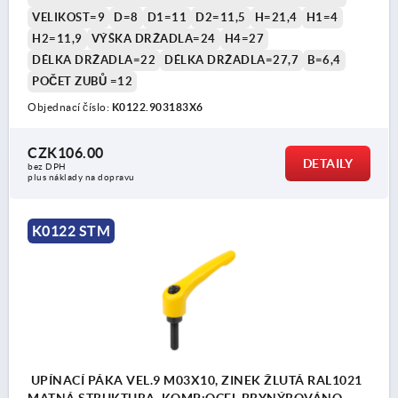
VELIKOST=9
D=8
D1=11
D2=11,5
H=21,4
H1=4
H2=11,9
VÝŠKA DRŽADLA=24
H4=27
DÉLKA DRŽADLA=22
DÉLKA DRŽADLA=27,7
B=6,4
POČET ZUBŮ =12
Objednací číslo:
K0122.903183X6
CZK106.00
DETAILY
bez DPH
plus náklady na dopravu
K0122 STM
UPÍNACÍ PÁKA VEL.9 M03X10, ZINEK ŽLUTÁ RAL1021
MATNÁ STRUKTURA, KOMP:OCEL BRYNÝROVÁNO