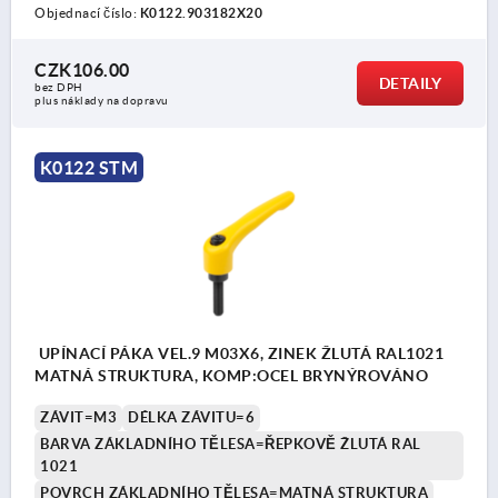
Objednací číslo:
K0122.903182X20
CZK106.00
DETAILY
bez DPH
plus náklady na dopravu
K0122 STM
UPÍNACÍ PÁKA VEL.9 M03X6, ZINEK ŽLUTÁ RAL1021
MATNÁ STRUKTURA, KOMP:OCEL BRYNÝROVÁNO
ZÁVIT=M3
DÉLKA ZÁVITU=6
BARVA ZÁKLADNÍHO TĚLESA=ŘEPKOVĚ ŽLUTÁ RAL
1021
POVRCH ZÁKLADNÍHO TĚLESA=MATNÁ STRUKTURA