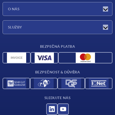
Aktuality
O NÁS
Veletrhy
O nás
SLUŽBY
Dodací podmínky
BEZPEČNÁ PLATBA
Přehled materiálů
CAD data
Kontakt
BEZPEČNOST & DŮVĚRA
SLEDUJTE NÁS