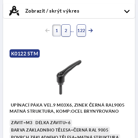
Zobrazit / skrýt výkres
1
2
122
K0122 STM
UPÍNACÍ PÁKA VEL.9 M03X6, ZINEK ČERNÁ RAL9005
MATNÁ STRUKTURA, KOMP:OCEL BRYNÝROVÁNO
ZÁVIT=M3
DÉLKA ZÁVITU=6
BARVA ZÁKLADNÍHO TĚLESA=ČERNÁ RAL 9005
POVRCH ZÁKLADNÍHO TĚLESA=MATNÁ STRUKTURA