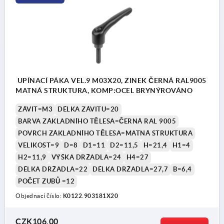
UPÍNACÍ PÁKA VEL.9 M03X20, ZINEK ČERNÁ RAL9005
MATNÁ STRUKTURA, KOMP:OCEL BRYNÝROVÁNO
ZÁVIT=M3
DÉLKA ZÁVITU=20
BARVA ZÁKLADNÍHO TĚLESA=ČERNÁ RAL 9005
POVRCH ZÁKLADNÍHO TĚLESA=MATNÁ STRUKTURA
VELIKOST=9
D=8
D1=11
D2=11,5
H=21,4
H1=4
H2=11,9
VÝŠKA DRŽADLA=24
H4=27
DÉLKA DRŽADLA=22
DÉLKA DRŽADLA=27,7
B=6,4
POČET ZUBŮ =12
Objednací číslo:
K0122.903181X20
CZK106.00