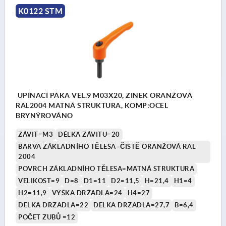
K0122 STM
UPÍNACÍ PÁKA VEL.9 M03X20, ZINEK ORANŽOVÁ
RAL2004 MATNÁ STRUKTURA, KOMP:OCEL
BRYNÝROVÁNO
ZÁVIT=M3
DÉLKA ZÁVITU=20
BARVA ZÁKLADNÍHO TĚLESA=ČISTĚ ORANŽOVÁ RAL
2004
POVRCH ZÁKLADNÍHO TĚLESA=MATNÁ STRUKTURA
VELIKOST=9
D=8
D1=11
D2=11,5
H=21,4
H1=4
H2=11,9
VÝŠKA DRŽADLA=24
H4=27
DÉLKA DRŽADLA=22
DÉLKA DRŽADLA=27,7
B=6,4
POČET ZUBŮ =12