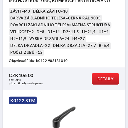
MATNÁ STRUKTURA, KOMP:OCEL BRYNÝROVÁNO
ZÁVIT=M3
DÉLKA ZÁVITU=10
BARVA ZÁKLADNÍHO TĚLESA=ČERNÁ RAL 9005
POVRCH ZÁKLADNÍHO TĚLESA=MATNÁ STRUKTURA
VELIKOST=9
D=8
D1=11
D2=11,5
H=21,4
H1=4
H2=11,9
VÝŠKA DRŽADLA=24
H4=27
DÉLKA DRŽADLA=22
DÉLKA DRŽADLA=27,7
B=6,4
POČET ZUBŮ =12
Objednací číslo:
K0122.903181X10
CZK106.00
DETAILY
bez DPH
plus náklady na dopravu
K0122 STM