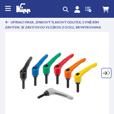
UPÍNACÍ PÁKA, ZINKOVÝ TLAKOVÝ ODLITEK, S VNĚJŠÍM
ZÁVITEM, SE ZÁVITOVOU VLOŽKOU Z OCELI, BRYNÝROVANÁ