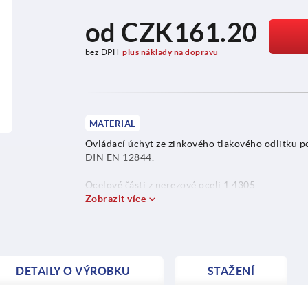
od
CZK161.20
bez DPH
plus náklady na dopravu
MATERIÁL
Ovládací úchyt ze zinkového tlakového odlitku p
DIN EN 12844.
Ocelové části z nerezové oceli 1.4305.
Zobrazit více
DETAILY O VÝROBKU
STAŽENÍ