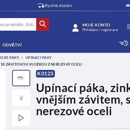
Rychlé dodání
MOJE KONTO
Přihlášení / registrace
ODVĚTVÍ
RICKÉ PÁKY
UPÍNACÍ PÁKY
, SE ZÁVITOVOU VLOŽKOU Z NEREZOVÉ OCELI
K0123
Upínací páka, zink
vnějším závitem, 
nerezové oceli