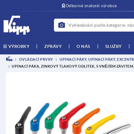
Odborné znalosti výrobce
ZPRÁVY
O NÁS
SLUŽBY
VÝROBKY
OVLÁDACÍ PRVKY
UPÍNACÍ PÁKY, UPÍNACÍ PÁKY, EXCENT
UPÍNACÍ PÁKA, ZINKOVÝ TLAKOVÝ ODLITEK, S VNĚJŠÍM ZÁVITEM