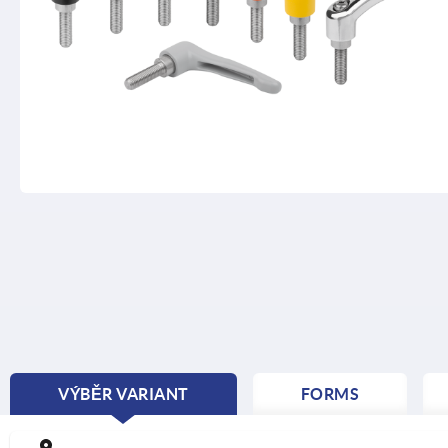
VÝBĚR VARIANT
FORMS
CURRENT
TAB: