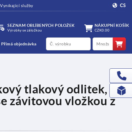
CS
Vynikající služby
SEZNAM OBLÍBENÝCH POLOŽEK
NÁKUPNÍ KOŠÍK
Výrobky se záložkou
CZK0.00
productCode
qty
Přímá objednávka
ový tlakový odlitek, s
se závitovou vložkou z