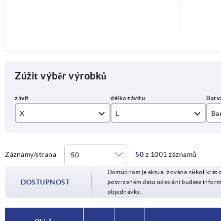
Zúžit výběr výrobků
X
L
Ba
M3
be
M4
be
Záznamy/strana
50
z 1001 záznamů
6
Dostupnost je aktualizována několikrát 
M5
ok
10
DOSTUPNOST
potvrzeném datu odeslání budete infor
objednávky.
M6
si
15
M8
stř
20