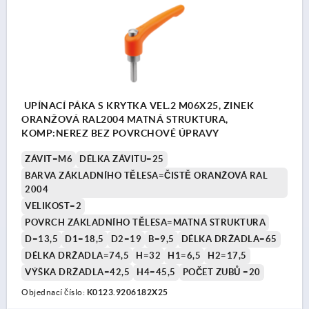
UPÍNACÍ PÁKA S KRYTKA VEL.2 M06X25, ZINEK
ORANŽOVÁ RAL2004 MATNÁ STRUKTURA,
KOMP:NEREZ BEZ POVRCHOVÉ ÚPRAVY
ZÁVIT=M6
DÉLKA ZÁVITU=25
BARVA ZÁKLADNÍHO TĚLESA=ČISTĚ ORANŽOVÁ RAL
2004
VELIKOST=2
POVRCH ZÁKLADNÍHO TĚLESA=MATNÁ STRUKTURA
D=13,5
D1=18,5
D2=19
B=9,5
DÉLKA DRŽADLA=65
DÉLKA DRŽADLA=74,5
H=32
H1=6,5
H2=17,5
VÝŠKA DRŽADLA=42,5
H4=45,5
POČET ZUBŮ =20
Objednací číslo:
K0123.9206182X25