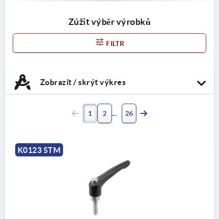
Zúžit výběr výrobků
FILTR
Zobrazit / skrýt výkres
1
2
26
K0123 STM