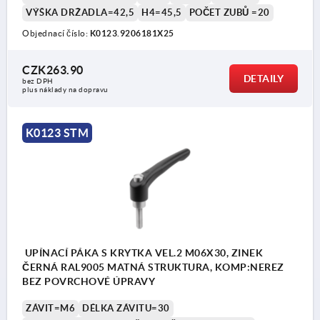
VÝŠKA DRŽADLA=42,5
H4=45,5
POČET ZUBŮ =20
Objednací číslo:
K0123.9206181X25
CZK263.90
DETAILY
bez DPH
plus náklady na dopravu
K0123 STM
UPÍNACÍ PÁKA S KRYTKA VEL.2 M06X30, ZINEK
ČERNÁ RAL9005 MATNÁ STRUKTURA, KOMP:NEREZ
BEZ POVRCHOVÉ ÚPRAVY
ZÁVIT=M6
DÉLKA ZÁVITU=30