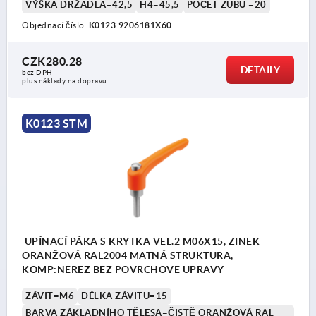
VÝŠKA DRŽADLA=42,5
H4=45,5
POČET ZUBŮ =20
Objednací číslo:
K0123.9206181X60
CZK280.28
DETAILY
bez DPH
plus náklady na dopravu
K0123 STM
UPÍNACÍ PÁKA S KRYTKA VEL.2 M06X15, ZINEK
ORANŽOVÁ RAL2004 MATNÁ STRUKTURA,
KOMP:NEREZ BEZ POVRCHOVÉ ÚPRAVY
ZÁVIT=M6
DÉLKA ZÁVITU=15
BARVA ZÁKLADNÍHO TĚLESA=ČISTĚ ORANŽOVÁ RAL