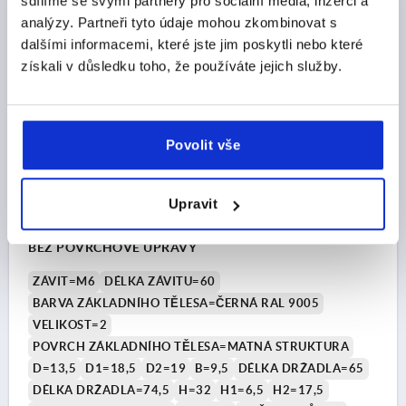
sdílíme se svými partnery pro sociální média, inzerci a
plus náklady na dopravu
analýzy. Partneři tyto údaje mohou zkombinovat s
dalšími informacemi, které jste jim poskytli nebo které
K0123 STM
získali v důsledku toho, že používáte jejich služby.
Povolit vše
Upravit
UPÍNACÍ PÁKA S KRYTKA VEL.2 M06X60, ZINEK
ČERNÁ RAL9005 MATNÁ STRUKTURA, KOMP:NEREZ
BEZ POVRCHOVÉ ÚPRAVY
ZÁVIT=M6
DÉLKA ZÁVITU=60
BARVA ZÁKLADNÍHO TĚLESA=ČERNÁ RAL 9005
VELIKOST=2
POVRCH ZÁKLADNÍHO TĚLESA=MATNÁ STRUKTURA
D=13,5
D1=18,5
D2=19
B=9,5
DÉLKA DRŽADLA=65
DÉLKA DRŽADLA=74,5
H=32
H1=6,5
H2=17,5