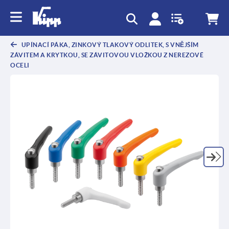
UPÍNACÍ PÁKA, ZINKOVÝ TLAKOVÝ ODLITEK, S VNĚJŠÍM
ZÁVITEM A KRYTKOU, SE ZÁVITOVOU VLOŽKOU Z NEREZOVÉ
OCELI