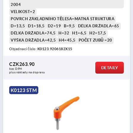
2004
VELIKOST=2
POVRCH ZÁKLADNÍHO TĚLESA=MATNÁ STRUKTURA
D=13,5
D1=18,5
D2=19
B=9,5
DÉLKA DRŽADLA=65
DÉLKA DRŽADLA=74,5
H=32
H1=6,5
H2=17,5
VÝŠKA DRŽADLA=42,5
H4=45,5
POČET ZUBŮ =20
Objednací číslo:
K0123.9206182X15
CZK263.90
DETAILY
bez DPH
plus náklady na dopravu
K0123 STM