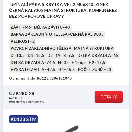
UPÍNACÍ PÁKA S KRYTKA VEL.2 M06X40, ZINEK
ČERNÁ RAL9005 MATNÁ STRUKTURA, KOMP:NEREZ
BEZ POVRCHOVÉ ÚPRAVY
ZÁVIT=M6
DÉLKA ZÁVITU=40
BARVA ZÁKLADNÍHO TĚLESA=ČERNÁ RAL 9005
VELIKOST=2
POVRCH ZÁKLADNÍHO TĚLESA=MATNÁ STRUKTURA
D=13,5
D1=18,5
D2=19
B=9,5
DÉLKA DRŽADLA=65
DÉLKA DRŽADLA=74,5
H=32
H1=6,5
H2=17,5
VÝŠKA DRŽADLA=42,5
H4=45,5
POČET ZUBŮ =20
Objednací číslo:
K0123.9206181X40
CZK280.28
DETAILY
bez DPH
plus náklady na dopravu
K0123 STM