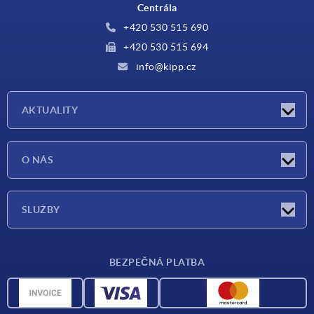
Centrála
+420 530 515 690
+420 530 515 694
info@kipp.cz
AKTUALITY
Aktuality
O NÁS
Veletrhy
O nás
SLUŽBY
Dodací podmínky
BEZPEČNÁ PLATBA
Přehled materiálů
CAD data
Kontakt