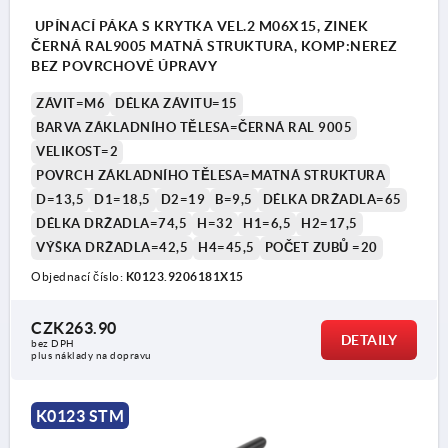
UPÍNACÍ PÁKA S KRYTKA VEL.2 M06X15, ZINEK
ČERNÁ RAL9005 MATNÁ STRUKTURA, KOMP:NEREZ
BEZ POVRCHOVÉ ÚPRAVY
ZÁVIT=M6
DÉLKA ZÁVITU=15
BARVA ZÁKLADNÍHO TĚLESA=ČERNÁ RAL 9005
VELIKOST=2
POVRCH ZÁKLADNÍHO TĚLESA=MATNÁ STRUKTURA
D=13,5
D1=18,5
D2=19
B=9,5
DÉLKA DRŽADLA=65
DÉLKA DRŽADLA=74,5
H=32
H1=6,5
H2=17,5
VÝŠKA DRŽADLA=42,5
H4=45,5
POČET ZUBŮ =20
1) Zaoblené ukončení závitu podle DIN EN ISO
Objednací číslo:
K0123.9206181X15
4753
CZK263.90
DETAILY
bez DPH
plus náklady na dopravu
K0123 STM