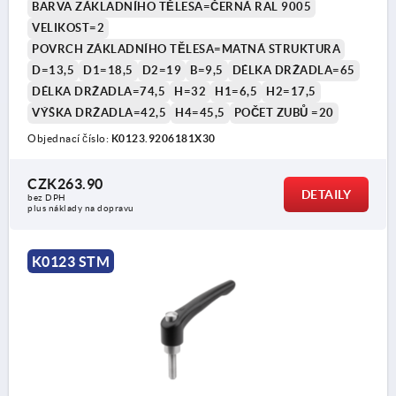
BARVA ZÁKLADNÍHO TĚLESA=ČERNÁ RAL 9005
VELIKOST=2
POVRCH ZÁKLADNÍHO TĚLESA=MATNÁ STRUKTURA
D=13,5
D1=18,5
D2=19
B=9,5
DÉLKA DRŽADLA=65
DÉLKA DRŽADLA=74,5
H=32
H1=6,5
H2=17,5
VÝŠKA DRŽADLA=42,5
H4=45,5
POČET ZUBŮ =20
Objednací číslo:
K0123.9206181X30
CZK263.90
DETAILY
bez DPH
plus náklady na dopravu
K0123 STM