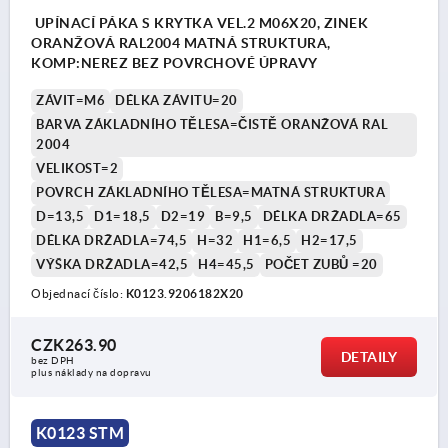
UPÍNACÍ PÁKA S KRYTKA VEL.2 M06X20, ZINEK
ORANŽOVÁ RAL2004 MATNÁ STRUKTURA,
KOMP:NEREZ BEZ POVRCHOVÉ ÚPRAVY
ZÁVIT=M6
DÉLKA ZÁVITU=20
BARVA ZÁKLADNÍHO TĚLESA=ČISTĚ ORANŽOVÁ RAL
2004
VELIKOST=2
POVRCH ZÁKLADNÍHO TĚLESA=MATNÁ STRUKTURA
D=13,5
D1=18,5
D2=19
B=9,5
DÉLKA DRŽADLA=65
DÉLKA DRŽADLA=74,5
H=32
H1=6,5
H2=17,5
VÝŠKA DRŽADLA=42,5
H4=45,5
POČET ZUBŮ =20
Objednací číslo:
K0123.9206182X20
CZK263.90
DETAILY
bez DPH
plus náklady na dopravu
K0123 STM