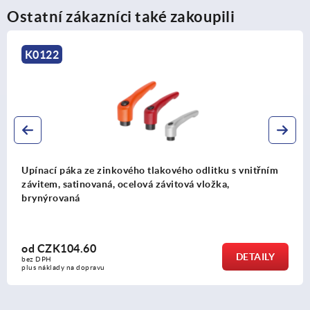
Ostatní zákazníci také zakoupili
K1702
Upínací páka z plastu s vnějším závitem, se závitovou
vložkou z oceli, modře pasivovaná
od
CZK76.28
DETAILY
bez DPH
plus náklady na dopravu