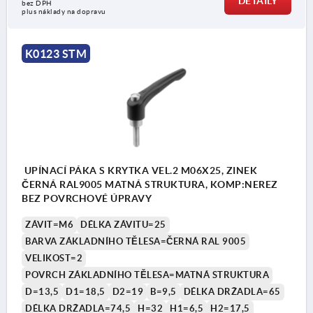
DETAILY
bez DPH
plus náklady na dopravu
K0123 STM
UPÍNACÍ PÁKA S KRYTKA VEL.2 M06X25, ZINEK
ČERNÁ RAL9005 MATNÁ STRUKTURA, KOMP:NEREZ
BEZ POVRCHOVÉ ÚPRAVY
ZÁVIT=M6
DÉLKA ZÁVITU=25
BARVA ZÁKLADNÍHO TĚLESA=ČERNÁ RAL 9005
VELIKOST=2
POVRCH ZÁKLADNÍHO TĚLESA=MATNÁ STRUKTURA
D=13,5
D1=18,5
D2=19
B=9,5
DÉLKA DRŽADLA=65
DÉLKA DRŽADLA=74,5
H=32
H1=6,5
H2=17,5