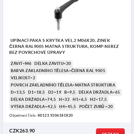
UPÍNACÍ PÁKA S KRYTKA VEL.2 M06X20, ZINEK
ČERNÁ RAL9005 MATNÁ STRUKTURA, KOMP:NEREZ
BEZ POVRCHOVÉ ÚPRAVY
ZÁVIT=M6
DÉLKA ZÁVITU=20
BARVA ZÁKLADNÍHO TĚLESA=ČERNÁ RAL 9005
VELIKOST=2
POVRCH ZÁKLADNÍHO TĚLESA=MATNÁ STRUKTURA
D=13,5
D1=18,5
D2=19
B=9,5
DÉLKA DRŽADLA=65
DÉLKA DRŽADLA=74,5
H=32
H1=6,5
H2=17,5
VÝŠKA DRŽADLA=42,5
H4=45,5
POČET ZUBŮ =20
Objednací číslo:
K0123.9206181X20
CZK263.90