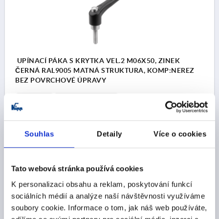
UPÍNACÍ PÁKA S KRYTKA VEL.2 M06X50, ZINEK
ČERNÁ RAL9005 MATNÁ STRUKTURA, KOMP:NEREZ
BEZ POVRCHOVÉ ÚPRAVY
ZÁVIT=M6
DÉLKA ZÁVITU=50
BARVA ZÁKLADNÍHO TĚLESA=ČERNÁ RAL 9005
VELIKOST=2
Souhlas
Detaily
Více o cookies
POVRCH ZÁKLADNÍHO TĚLESA=MATNÁ STRUKTURA
D=13,5
D1=18,5
D2=19
B=9,5
DÉLKA DRŽADLA=65
DÉLKA DRŽADLA=74,5
H=32
H1=6,5
H2=17,5
Tato webová stránka používá cookies
VÝŠKA DRŽADLA=42,5
H4=45,5
POČET ZUBŮ =20
K personalizaci obsahu a reklam, poskytování funkcí
Objednací číslo:
K0123.9206181X50
sociálních médií a analýze naší návštěvnosti využíváme
soubory cookie. Informace o tom, jak náš web používáte,
CZK280.28
DETAILY
bez DPH