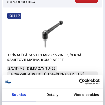
plus náklady na dopravu
K0117
UPÍNACÍ PÁKA VEL.1 M06X15 ZINEK, ČERNÁ
SAMETOVĚ MATNÁ, KOMP:NEREZ
ZÁVIT=M6
DÉLKA ZÁVITU=15
BARVA ZÁKLADNÍHO TĚLESA=ČERNÁ SAMETOVĚ
MATNÁ
VELIKOST=1
D=10
D1=13
D2=14
D3=10,5
H=24,5
H1=4
H2=15
VÝŠKA DRŽADLA=32,5
H4=35,5
Souhlas
Detaily
Více o cookies
DÉLKA DRŽADLA=39
A1=46
POČET ZUBŮ =16
Objednací číslo:
K0117.1061X15