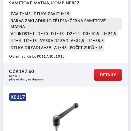
SAMETOVĚ MATNÁ, KOMP:NEREZ
ZÁVIT=M5
DÉLKA ZÁVITU=15
BARVA ZÁKLADNÍHO TĚLESA=ČERNÁ SAMETOVĚ
MATNÁ
VELIKOST=1
D=10
D1=13
D2=14
D3=10,5
H=24,5
H1=4
H2=15
VÝŠKA DRŽADLA=32,5
H4=35,5
DÉLKA DRŽADLA=39
A1=46
POČET ZUBŮ =16
Objednací číslo:
K0117.1051X15
CZK197.60
DETAILY
bez DPH
plus náklady na dopravu
K0117