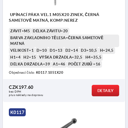
UPÍNACÍ PÁKA VEL.1 M05X20 ZINEK, ČERNÁ
SAMETOVĚ MATNÁ, KOMP:NEREZ
ZÁVIT=M5
DÉLKA ZÁVITU=20
BARVA ZÁKLADNÍHO TĚLESA=ČERNÁ SAMETOVĚ
MATNÁ
VELIKOST=1
D=10
D1=13
D2=14
D3=10,5
H=24,5
H1=4
H2=15
VÝŠKA DRŽADLA=32,5
H4=35,5
DÉLKA DRŽADLA=39
A1=46
POČET ZUBŮ =16
Objednací číslo:
K0117.1051X20
CZK197.60
DETAILY
bez DPH
plus náklady na dopravu
K0117