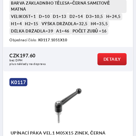
BARVA ZÁKLADNÍHO TĚLESA=ČERNÁ SAMETOVĚ
MATNÁ
VELIKOST=1
D=10
D1=13
D2=14
D3=10,5
H=24,5
H1=4
H2=15
VÝŠKA DRŽADLA=32,5
H4=35,5
DÉLKA DRŽADLA=39
A1=46
POČET ZUBŮ =16
Objednací číslo:
K0117.1051X10
1) Zaoblené ukončení závitu podle DIN EN ISO
CZK197.60
4753
DETAILY
bez DPH
plus náklady na dopravu
K0117
UPÍNACÍ PÁKA VEL.1 M05X15 ZINEK, ČERNÁ