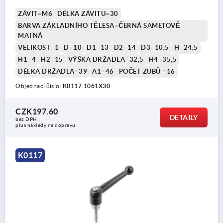
ZÁVIT=M6
DÉLKA ZÁVITU=30
BARVA ZÁKLADNÍHO TĚLESA=ČERNÁ SAMETOVĚ
MATNÁ
VELIKOST=1
D=10
D1=13
D2=14
D3=10,5
H=24,5
H1=4
H2=15
VÝŠKA DRŽADLA=32,5
H4=35,5
DÉLKA DRŽADLA=39
A1=46
POČET ZUBŮ =16
Objednací číslo:
K0117.1061X30
CZK197.60
DETAILY
bez DPH
plus náklady na dopravu
K0117