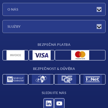
Aktuality
O NÁS
Veletrhy
O nás
SLUŽBY
Dodací podmínky
BEZPEČNÁ PLATBA
Přehled materiálů
CAD data
Kontakt
BEZPEČNOST & DŮVĚRA
SLEDUJTE NÁS