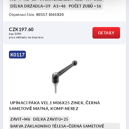
DÉLKA DRŽADLA=39
A1=46
POČET ZUBŮ =16
Objednací číslo:
K0117.1061X20
CZK197.60
DETAILY
bez DPH
plus náklady na dopravu
K0117
UPÍNACÍ PÁKA VEL.1 M06X25 ZINEK, ČERNÁ
SAMETOVĚ MATNÁ, KOMP:NEREZ
ZÁVIT=M6
DÉLKA ZÁVITU=25
BARVA ZÁKLADNÍHO TĚLESA=ČERNÁ SAMETOVĚ