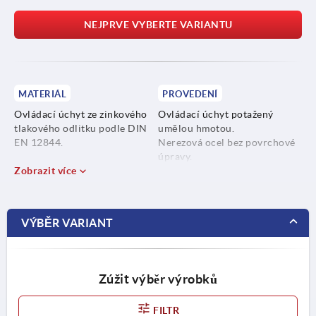
NEJPRVE VYBERTE VARIANTU
MATERIÁL
PROVEDENÍ
Ovládací úchyt ze zinkového
Ovládací úchyt potažený
tlakového odlitku podle DIN
umělou hmotou.
EN 12844.
Nerezová ocel bez povrchové
úpravy.
Ocelové části z nerezové oceli
Zobrazit více
1.4305.
VÝBĚR VARIANT
Zúžit výběr výrobků
FILTR