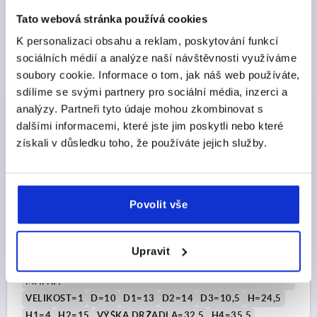
Tato webová stránka používá cookies
CZK197.60
DETAILY
K personalizaci obsahu a reklam, poskytování funkcí
bez DPH
plus náklady na dopravu
sociálních médií a analýze naší návštěvnosti využíváme
soubory cookie. Informace o tom, jak náš web používáte,
K0117
sdílíme se svými partnery pro sociální média, inzerci a
analýzy. Partneři tyto údaje mohou zkombinovat s
dalšími informacemi, které jste jim poskytli nebo které
získali v důsledku toho, že používáte jejich služby.
Povolit vše
UPÍNACÍ PÁKA VEL.1 M06X20 ZINEK, ČERNÁ
SAMETOVĚ MATNÁ, KOMP:NEREZ
Upravit
ZÁVIT=M6
DÉLKA ZÁVITU=20
BARVA ZÁKLADNÍHO TĚLESA=ČERNÁ SAMETOVĚ
MATNÁ
VELIKOST=1
D=10
D1=13
D2=14
D3=10,5
H=24,5
H1=4
H2=15
VÝŠKA DRŽADLA=32,5
H4=35,5