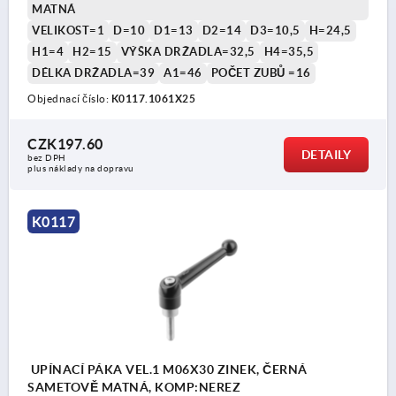
MATNÁ
VELIKOST=1
D=10
D1=13
D2=14
D3=10,5
H=24,5
H1=4
H2=15
VÝŠKA DRŽADLA=32,5
H4=35,5
DÉLKA DRŽADLA=39
A1=46
POČET ZUBŮ =16
Objednací číslo:
K0117.1061X25
CZK197.60
DETAILY
bez DPH
plus náklady na dopravu
K0117
UPÍNACÍ PÁKA VEL.1 M06X30 ZINEK, ČERNÁ
SAMETOVĚ MATNÁ, KOMP:NEREZ