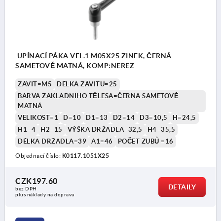
UPÍNACÍ PÁKA VEL.1 M05X25 ZINEK, ČERNÁ
SAMETOVĚ MATNÁ, KOMP:NEREZ
ZÁVIT=M5
DÉLKA ZÁVITU=25
BARVA ZÁKLADNÍHO TĚLESA=ČERNÁ SAMETOVĚ
MATNÁ
VELIKOST=1
D=10
D1=13
D2=14
D3=10,5
H=24,5
H1=4
H2=15
VÝŠKA DRŽADLA=32,5
H4=35,5
DÉLKA DRŽADLA=39
A1=46
POČET ZUBŮ =16
Objednací číslo:
K0117.1051X25
CZK197.60
DETAILY
bez DPH
plus náklady na dopravu