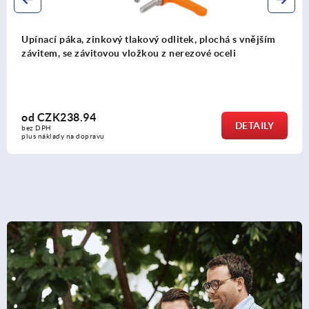
há s vnějším
Upínací páka, zinkový tlakový odlitek, s v
eli
a krytkou, se závitovou vložkou z oceli, 
od
CZK171.76
DETAILY
bez DPH
plus náklady na dopravu