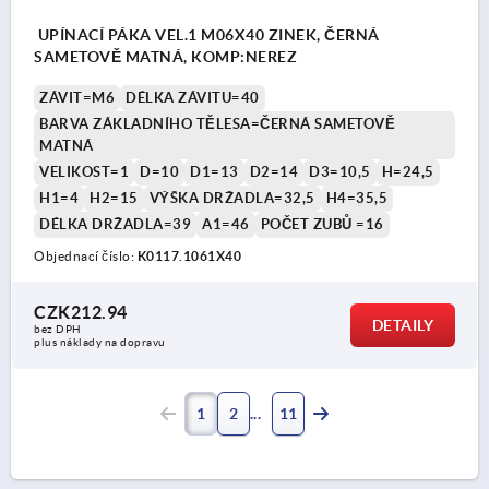
UPÍNACÍ PÁKA VEL.1 M06X40 ZINEK, ČERNÁ
SAMETOVĚ MATNÁ, KOMP:NEREZ
ZÁVIT=M6
DÉLKA ZÁVITU=40
BARVA ZÁKLADNÍHO TĚLESA=ČERNÁ SAMETOVĚ
MATNÁ
VELIKOST=1
D=10
D1=13
D2=14
D3=10,5
H=24,5
H1=4
H2=15
VÝŠKA DRŽADLA=32,5
H4=35,5
DÉLKA DRŽADLA=39
A1=46
POČET ZUBŮ =16
Objednací číslo:
K0117.1061X40
CZK212.94
DETAILY
bez DPH
plus náklady na dopravu
1
2
11