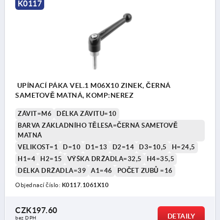
K0117
UPÍNACÍ PÁKA VEL.1 M06X10 ZINEK, ČERNÁ
SAMETOVĚ MATNÁ, KOMP:NEREZ
ZÁVIT=M6
DÉLKA ZÁVITU=10
BARVA ZÁKLADNÍHO TĚLESA=ČERNÁ SAMETOVĚ
MATNÁ
VELIKOST=1
D=10
D1=13
D2=14
D3=10,5
H=24,5
H1=4
H2=15
VÝŠKA DRŽADLA=32,5
H4=35,5
DÉLKA DRŽADLA=39
A1=46
POČET ZUBŮ =16
Objednací číslo:
K0117.1061X10
CZK197.60
DETAILY
bez DPH