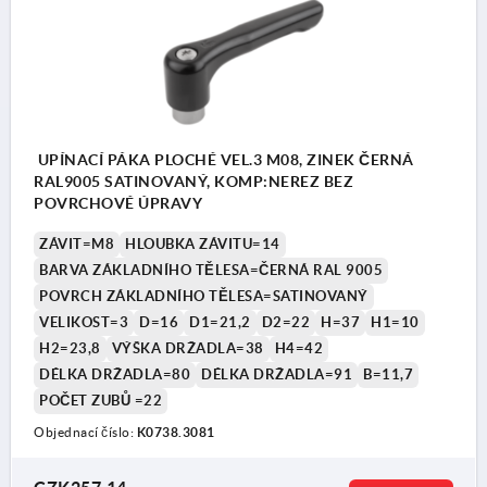
UPÍNACÍ PÁKA PLOCHÉ VEL.3 M08, ZINEK ČERNÁ
RAL9005 SATINOVANÝ, KOMP:NEREZ BEZ
POVRCHOVÉ ÚPRAVY
ZÁVIT=M8
HLOUBKA ZÁVITU=14
BARVA ZÁKLADNÍHO TĚLESA=ČERNÁ RAL 9005
POVRCH ZÁKLADNÍHO TĚLESA=SATINOVANÝ
VELIKOST=3
D=16
D1=21,2
D2=22
H=37
H1=10
H2=23,8
VÝŠKA DRŽADLA=38
H4=42
DÉLKA DRŽADLA=80
DÉLKA DRŽADLA=91
B=11,7
POČET ZUBŮ =22
Objednací číslo:
K0738.3081