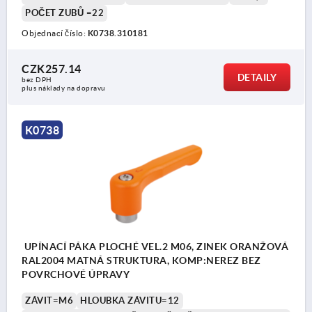
POČET ZUBŮ =22
Objednací číslo:
K0738.310181
CZK257.14
DETAILY
bez DPH
plus náklady na dopravu
K0738
UPÍNACÍ PÁKA PLOCHÉ VEL.2 M06, ZINEK ORANŽOVÁ
RAL2004 MATNÁ STRUKTURA, KOMP:NEREZ BEZ
POVRCHOVÉ ÚPRAVY
ZÁVIT=M6
HLOUBKA ZÁVITU=12