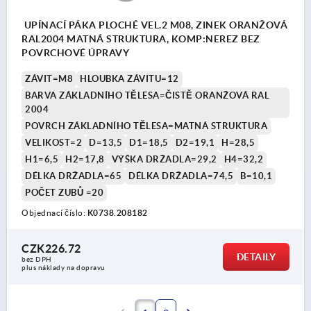
UPÍNACÍ PÁKA PLOCHÉ VEL.2 M08, ZINEK ORANŽOVÁ
RAL2004 MATNÁ STRUKTURA, KOMP:NEREZ BEZ
POVRCHOVÉ ÚPRAVY
ZÁVIT=M8
HLOUBKA ZÁVITU=12
BARVA ZÁKLADNÍHO TĚLESA=ČISTĚ ORANŽOVÁ RAL
2004
POVRCH ZÁKLADNÍHO TĚLESA=MATNÁ STRUKTURA
VELIKOST=2
D=13,5
D1=18,5
D2=19,1
H=28,5
H1=6,5
H2=17,8
VÝŠKA DRŽADLA=29,2
H4=32,2
DÉLKA DRŽADLA=65
DÉLKA DRŽADLA=74,5
B=10,1
POČET ZUBŮ =20
Objednací číslo:
K0738.208182
CZK226.72
DETAILY
bez DPH
plus náklady na dopravu