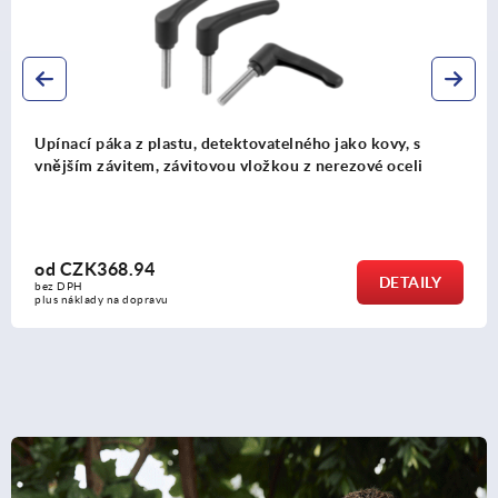
s
Upínací páka z oceli, s vnějším závitem, se závito
i
vložkou z oceli, brynýrovaná
od
CZK215.64
ILY
DET
bez DPH
plus náklady na dopravu