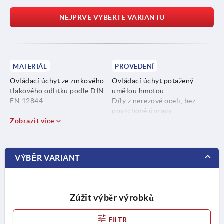
NEJPRVE VYBERTE VARIANTU
MATERIÁL
PROVEDENÍ
Ovládací úchyt ze zinkového
Ovládací úchyt potažený
tlakového odlitku podle DIN
umělou hmotou.
EN 12844.
Díly z nerezové oceli, bez
povrchové úpravy.
Ocelové části z nerezové oceli
Zobrazit více
1.4305.
VÝBĚR VARIANT
Zúžit výběr výrobků
FILTR