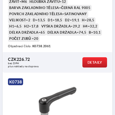
ZÁVIT=M6
HLOUBKA ZÁVITU=12
BARVA ZÁKLADNÍHO TĚLESA=ČERNÁ RAL 9005
POVRCH ZÁKLADNÍHO TĚLESA=SATINOVANÝ
VELIKOST=2
D=13,5
D1=18,5
D2=19,1
H=28,5
H1=6,5
H2=17,8
VÝŠKA DRŽADLA=29,2
H4=32,2
DÉLKA DRŽADLA=65
DÉLKA DRŽADLA=74,5
B=10,1
POČET ZUBŮ =20
Objednací číslo:
K0738.2061
CZK226.72
DETAILY
bez DPH
plus náklady na dopravu
K0738