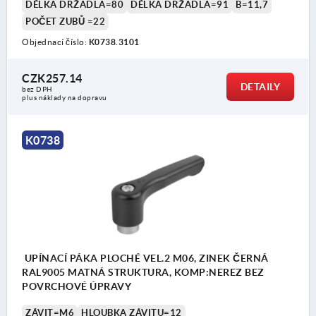
DÉLKA DRŽADLA=80
DÉLKA DRŽADLA=91
B=11,7
POČET ZUBŮ =22
Objednací číslo:
K0738.3101
CZK257.14
DETAILY
bez DPH
plus náklady na dopravu
K0738
UPÍNACÍ PÁKA PLOCHÉ VEL.2 M06, ZINEK ČERNÁ
RAL9005 MATNÁ STRUKTURA, KOMP:NEREZ BEZ
POVRCHOVÉ ÚPRAVY
ZÁVIT=M6
HLOUBKA ZÁVITU=12