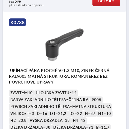
DETAILY
bez DPH
plus náklady na dopravu
K0738
UPÍNACÍ PÁKA PLOCHÉ VEL.3 M10, ZINEK ČERNÁ
RAL9005 MATNÁ STRUKTURA, KOMP:NEREZ BEZ
POVRCHOVÉ ÚPRAVY
ZÁVIT=M10
HLOUBKA ZÁVITU=14
BARVA ZÁKLADNÍHO TĚLESA=ČERNÁ RAL 9005
POVRCH ZÁKLADNÍHO TĚLESA=MATNÁ STRUKTURA
VELIKOST=3
D=16
D1=21,2
D2=22
H=37
H1=10
H2=23,8
VÝŠKA DRŽADLA=38
H4=42
DÉLKA DRŽADLA=80
DÉLKA DRŽADLA=91
B=11,7