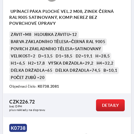
UPÍNACÍ PÁKA PLOCHÉ VEL.2 M08, ZINEK ČERNÁ
RAL9005 SATINOVANÝ, KOMP:NEREZ BEZ
POVRCHOVÉ ÚPRAVY
ZÁVIT=M8
HLOUBKA ZÁVITU=12
BARVA ZÁKLADNÍHO TĚLESA=ČERNÁ RAL 9005
POVRCH ZÁKLADNÍHO TĚLESA=SATINOVANÝ
VELIKOST=2
D=13,5
D1=18,5
D2=19,1
H=28,5
H1=6,5
H2=17,8
VÝŠKA DRŽADLA=29,2
H4=32,2
DÉLKA DRŽADLA=65
DÉLKA DRŽADLA=74,5
B=10,1
POČET ZUBŮ =20
Objednací číslo:
K0738.2081
CZK226.72
DETAILY
bez DPH
plus náklady na dopravu
K0738