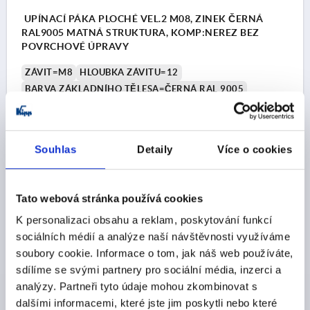
UPÍNACÍ PÁKA PLOCHÉ VEL.2 M08, ZINEK ČERNÁ
RAL9005 MATNÁ STRUKTURA, KOMP:NEREZ BEZ
POVRCHOVÉ ÚPRAVY
ZÁVIT=M8
HLOUBKA ZÁVITU=12
BARVA ZÁKLADNÍHO TĚLESA=ČERNÁ RAL 9005
POVRCH ZÁKLADNÍHO TĚLESA=MATNÁ STRUKTURA
VELIKOST=2
D=13,5
D1=18,5
D2=19,1
H=28,5
H1=6,5
H2=17,8
VÝŠKA DRŽADLA=29,2
H4=32,2
Souhlas
Detaily
Více o cookies
DÉLKA DRŽADLA=65
DÉLKA DRŽADLA=74,5
B=10,1
POČET ZUBŮ =20
Objednací číslo:
K0738.208181
Tato webová stránka používá cookies
K personalizaci obsahu a reklam, poskytování funkcí
CZK226.72
DETAILY
sociálních médií a analýze naší návštěvnosti využíváme
bez DPH
plus náklady na dopravu
soubory cookie. Informace o tom, jak náš web používáte,
sdílíme se svými partnery pro sociální média, inzerci a
analýzy. Partneři tyto údaje mohou zkombinovat s
K0738
dalšími informacemi, které jste jim poskytli nebo které