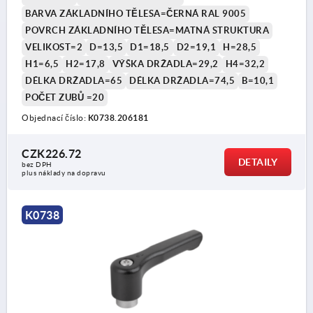
BARVA ZÁKLADNÍHO TĚLESA=ČERNÁ RAL 9005
POVRCH ZÁKLADNÍHO TĚLESA=MATNÁ STRUKTURA
VELIKOST=2
D=13,5
D1=18,5
D2=19,1
H=28,5
H1=6,5
H2=17,8
VÝŠKA DRŽADLA=29,2
H4=32,2
DÉLKA DRŽADLA=65
DÉLKA DRŽADLA=74,5
B=10,1
POČET ZUBŮ =20
Objednací číslo:
K0738.206181
CZK226.72
DETAILY
bez DPH
plus náklady na dopravu
K0738