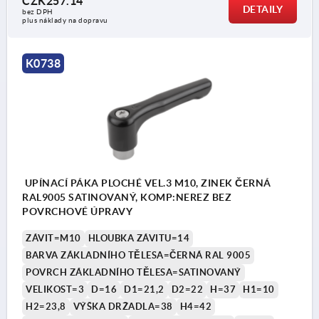
CZK257.14
DETAILY
bez DPH
plus náklady na dopravu
K0738
UPÍNACÍ PÁKA PLOCHÉ VEL.3 M10, ZINEK ČERNÁ
RAL9005 SATINOVANÝ, KOMP:NEREZ BEZ
POVRCHOVÉ ÚPRAVY
ZÁVIT=M10
HLOUBKA ZÁVITU=14
BARVA ZÁKLADNÍHO TĚLESA=ČERNÁ RAL 9005
POVRCH ZÁKLADNÍHO TĚLESA=SATINOVANÝ
VELIKOST=3
D=16
D1=21,2
D2=22
H=37
H1=10
H2=23,8
VÝŠKA DRŽADLA=38
H4=42