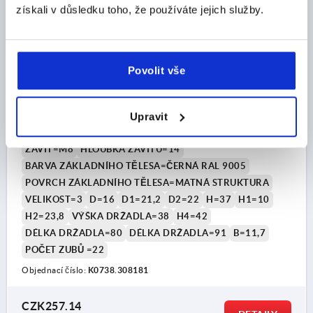
získali v důsledku toho, že používáte jejich služby.
Povolit vše
UPÍNACÍ PÁKA PLOCHÉ VEL.3 M08, ZINEK ČERNÁ
RAL9005 MATNÁ STRUKTURA, KOMP:NEREZ BEZ
Upravit
POVRCHOVÉ ÚPRAVY
ZÁVIT=M8
HLOUBKA ZÁVITU=14
BARVA ZÁKLADNÍHO TĚLESA=ČERNÁ RAL 9005
POVRCH ZÁKLADNÍHO TĚLESA=MATNÁ STRUKTURA
VELIKOST=3
D=16
D1=21,2
D2=22
H=37
H1=10
H2=23,8
VÝŠKA DRŽADLA=38
H4=42
DÉLKA DRŽADLA=80
DÉLKA DRŽADLA=91
B=11,7
POČET ZUBŮ =22
Objednací číslo:
K0738.308181
CZK257.14