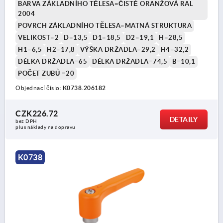
BARVA ZÁKLADNÍHO TĚLESA=ČISTĚ ORANŽOVÁ RAL
2004
POVRCH ZÁKLADNÍHO TĚLESA=MATNÁ STRUKTURA
VELIKOST=2
D=13,5
D1=18,5
D2=19,1
H=28,5
H1=6,5
H2=17,8
VÝŠKA DRŽADLA=29,2
H4=32,2
DÉLKA DRŽADLA=65
DÉLKA DRŽADLA=74,5
B=10,1
POČET ZUBŮ =20
Objednací číslo:
K0738.206182
CZK226.72
DETAILY
bez DPH
plus náklady na dopravu
K0738