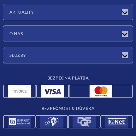
AKTUALITY
Aktuality
O NÁS
Veletrhy
O nás
SLUŽBY
Dodací podmínky
BEZPEČNÁ PLATBA
Přehled materiálů
CAD data
Kontakt
BEZPEČNOST & DŮVĚRA