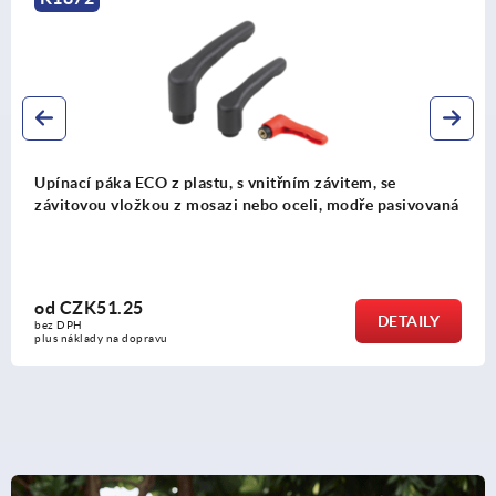
Upínací páka ECO z plastu, s vnitřním závitem, se
závitovou vložkou z mosazi nebo oceli, modře pasivovaná
od
CZK51.25
DETAILY
bez DPH
plus náklady na dopravu