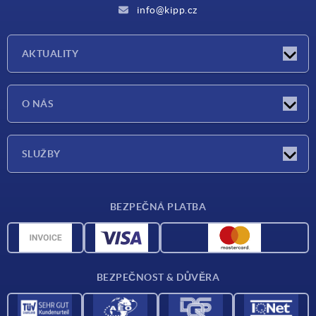
info@kipp.cz
AKTUALITY
Aktuality
O NÁS
Veletrhy
O nás
SLUŽBY
Dodací podmínky
BEZPEČNÁ PLATBA
Přehled materiálů
CAD data
Kontakt
BEZPEČNOST & DŮVĚRA