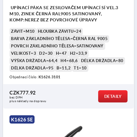
UPÍNACÍ PÁKA SE ZESILOVAČEM UPÍNACÍ SÍ VEL.3
M10, ZINEK ČERNÁ RAL9005 SATINOVANÝ,
KOMP:NEREZ BEZ POVRCHOVÉ ÚPRAVY
ZÁVIT=M10
HLOUBKA ZÁVITU=24
BARVA ZÁKLADNÍHO TĚLESA=ČERNÁ RAL 9005
POVRCH ZÁKLADNÍHO TĚLESA=SATINOVANÝ
VELIKOST=3
D2=30
H=47
H2=33,9
VÝŠKA DRŽADLA=64,4
H4=68,6
DÉLKA DRŽADLA=80
DÉLKA DRŽADLA=95
B=11,2
T1=10
Objednací číslo:
K1626.3101
CZK777.92
DETAILY
bez DPH
plus náklady na dopravu
K1626 SE