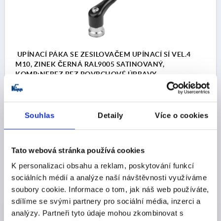
UPÍNACÍ PÁKA SE ZESILOVAČEM UPÍNACÍ SÍ VEL.4
M10, ZINEK ČERNÁ RAL9005 SATINOVANÝ,
KOMP:NEREZ BEZ POVRCHOVÉ ÚPRAVY
ZÁVIT=M10
HLOUBKA ZÁVITU=27
BARVA ZÁKLADNÍHO TĚLESA=ČERNÁ RAL 9005
Souhlas
Detaily
Více o cookies
POVRCH ZÁKLADNÍHO TĚLESA=SATINOVANÝ
VELIKOST=4
D2=30
H=53,1
H2=37,2
VÝŠKA DRŽADLA=72,8
H4=77,3
DÉLKA DRŽADLA=95
Tato webová stránka používá cookies
DÉLKA DRŽADLA=110
B=13,2
T1=10
K personalizaci obsahu a reklam, poskytování funkcí
Objednací číslo:
K1626.4101
sociálních médií a analýze naší návštěvnosti využíváme
soubory cookie. Informace o tom, jak náš web používáte,
CZK848.28
DETAILY
bez DPH
sdílíme se svými partnery pro sociální média, inzerci a
plus náklady na dopravu
analýzy. Partneři tyto údaje mohou zkombinovat s