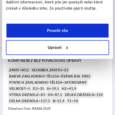
dalšími informacemi, které jste jim poskytli nebo které
K1626 SE
získali v důsledku toho, že používáte jejich služby.
Povolit vše
Upravit
UPÍNACÍ PÁKA SE ZESILOVAČEM UPÍNACÍ SÍ VEL.5
M12, ZINEK ČERNÁ RAL9005 SATINOVANÝ,
KOMP:NEREZ BEZ POVRCHOVÉ ÚPRAVY
ZÁVIT=M12
HLOUBKA ZÁVITU=33
BARVA ZÁKLADNÍHO TĚLESA=ČERNÁ RAL 9005
POVRCH ZÁKLADNÍHO TĚLESA=SATINOVANÝ
VELIKOST=5
D2=35
H=59,1
H2=41,9
VÝŠKA DRŽADLA=83
H4=87,5
DÉLKA DRŽADLA=110
DÉLKA DRŽADLA=127,5
B=15,4
T1=10
Objednací číslo:
K1626.5121