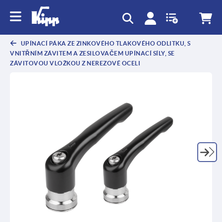
UPÍNACÍ PÁKA ZE ZINKOVÉHO TLAKOVÉHO ODLITKU, S
VNITŘNÍM ZÁVITEM A ZESILOVAČEM UPÍNACÍ SÍLY, SE
ZÁVITOVOU VLOŽKOU Z NEREZOVÉ OCELI