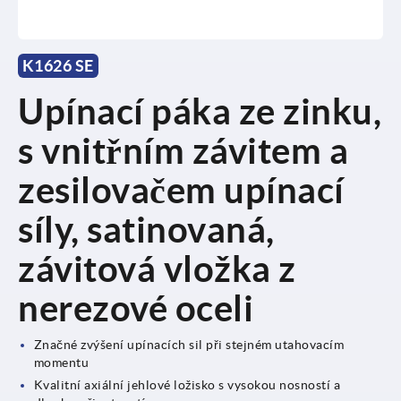
K1626 SE
Upínací páka ze zinku,
s vnitřním závitem a
zesilovačem upínací
síly, satinovaná,
závitová vložka z
nerezové oceli
Značné zvýšení upínacích sil při stejném utahovacím
momentu
Kvalitní axiální jehlové ložisko s vysokou nosností a