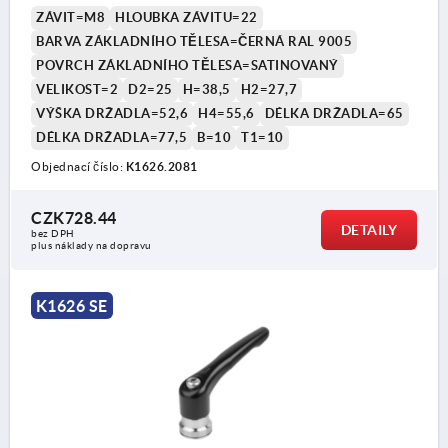
ZÁVIT=M8
HLOUBKA ZÁVITU=22
BARVA ZÁKLADNÍHO TĚLESA=ČERNÁ RAL 9005
POVRCH ZÁKLADNÍHO TĚLESA=SATINOVANÝ
VELIKOST=2
D2=25
H=38,5
H2=27,7
VÝŠKA DRŽADLA=52,6
H4=55,6
DÉLKA DRŽADLA=65
DÉLKA DRŽADLA=77,5
B=10
T1=10
Objednací číslo:
K1626.2081
CZK728.44
DETAILY
bez DPH
plus náklady na dopravu
K1626 SE