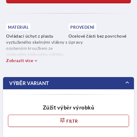
MATERIÁL
PROVEDENÍ
Ovládací úchyt z plastu
Ocelové části bez povrchové
vyztuženého skelnými vlákny s
úpravy.
ozubeným kroužkem ze
zinkového tlakového odlitku.
Zobrazit více
Ocelové díly z nerezové oceli
1.4305.
VÝBĚR VARIANT
Tlačítko z plastu (POM).
Zúžit výběr výrobků
FILTR