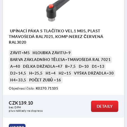
UPÍNACÍ PÁKA S TLAČÍTKO VEL.1 M05, PLAST
TMAVOŠEDÁ RAL7021, KOMP:NEREZ ČERVENÁ
RAL3020
ZÁVIT=M5
HLOUBKA ZÁVITU=9
BARVA ZÁKLADNÍHO TĚLESA=TMAVOŠEDÁ RAL 7021
A=40
DÉLKA DRŽADLA=47
B=7,5
D=10
D1=13
D2=14,5
H=25,5
H1=4
H2=15
VÝŠKA DRŽADLA=30
H4=33,5
POČET ZUBŮ =16
Objednací číslo:
K0270.71105
CZK139.10
DETAILY
bez DPH
plus náklady na dopravu