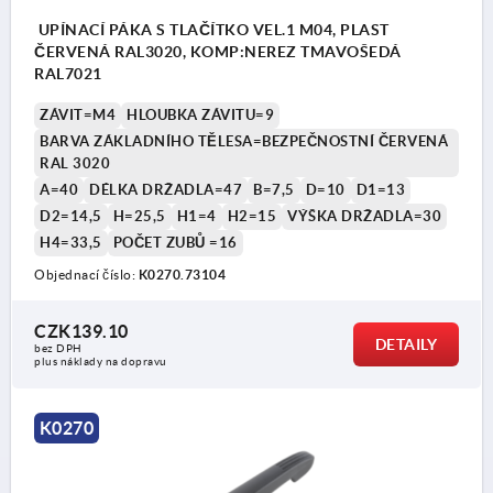
UPÍNACÍ PÁKA S TLAČÍTKO VEL.1 M04, PLAST
ČERVENÁ RAL3020, KOMP:NEREZ TMAVOŠEDÁ
RAL7021
ZÁVIT=M4
HLOUBKA ZÁVITU=9
BARVA ZÁKLADNÍHO TĚLESA=BEZPEČNOSTNÍ ČERVENÁ
RAL 3020
A=40
DÉLKA DRŽADLA=47
B=7,5
D=10
D1=13
D2=14,5
H=25,5
H1=4
H2=15
VÝŠKA DRŽADLA=30
H4=33,5
POČET ZUBŮ =16
Objednací číslo:
K0270.73104
CZK139.10
DETAILY
bez DPH
plus náklady na dopravu
K0270