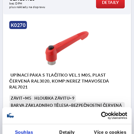
DETAILY
bez DPH
plus náklady na dopravu
K0270
UPÍNACÍ PÁKA S TLAČÍTKO VEL.1 M05, PLAST
ČERVENÁ RAL3020, KOMP:NEREZ TMAVOŠEDÁ
RAL7021
ZÁVIT=M5
HLOUBKA ZÁVITU=9
BARVA ZÁKLADNÍHO TĚLESA=BEZPEČNOSTNÍ ČERVENÁ
RAL 3020
A=40
DÉLKA DRŽADLA=47
B=7,5
D=10
D1=13
D2=14,5
H=25,5
H1=4
H2=15
VÝŠKA DRŽADLA=30
Souhlas
Detaily
Více o cookies
H4=33,5
POČET ZUBŮ =16