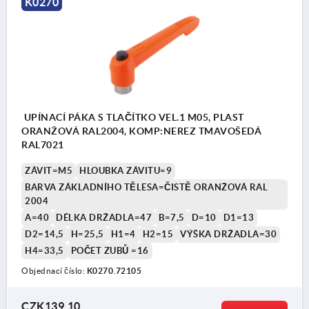
K0270
UPÍNACÍ PÁKA S TLAČÍTKO VEL.1 M05, PLAST
ORANŽOVÁ RAL2004, KOMP:NEREZ TMAVOŠEDÁ
RAL7021
ZÁVIT=M5
HLOUBKA ZÁVITU=9
BARVA ZÁKLADNÍHO TĚLESA=ČISTĚ ORANŽOVÁ RAL
2004
A=40
DÉLKA DRŽADLA=47
B=7,5
D=10
D1=13
D2=14,5
H=25,5
H1=4
H2=15
VÝŠKA DRŽADLA=30
H4=33,5
POČET ZUBŮ =16
Objednací číslo:
K0270.72105
CZK139.10