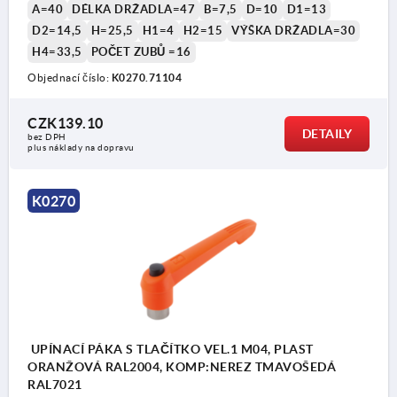
A=40
DÉLKA DRŽADLA=47
B=7,5
D=10
D1=13
D2=14,5
H=25,5
H1=4
H2=15
VÝŠKA DRŽADLA=30
H4=33,5
POČET ZUBŮ =16
Objednací číslo:
K0270.71104
CZK139.10
DETAILY
bez DPH
plus náklady na dopravu
K0270
UPÍNACÍ PÁKA S TLAČÍTKO VEL.1 M04, PLAST
ORANŽOVÁ RAL2004, KOMP:NEREZ TMAVOŠEDÁ
RAL7021