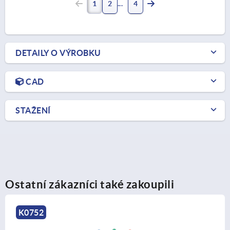
1
2
4
DETAILY O VÝROBKU
CAD
STAŽENÍ
Ostatní zákazníci také zakoupili
K1659