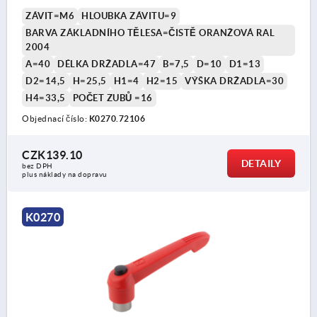
ZÁVIT=M6
HLOUBKA ZÁVITU=9
BARVA ZÁKLADNÍHO TĚLESA=ČISTĚ ORANŽOVÁ RAL
2004
A=40
DÉLKA DRŽADLA=47
B=7,5
D=10
D1=13
D2=14,5
H=25,5
H1=4
H2=15
VÝŠKA DRŽADLA=30
H4=33,5
POČET ZUBŮ =16
Objednací číslo:
K0270.72106
CZK139.10
DETAILY
bez DPH
plus náklady na dopravu
K0270