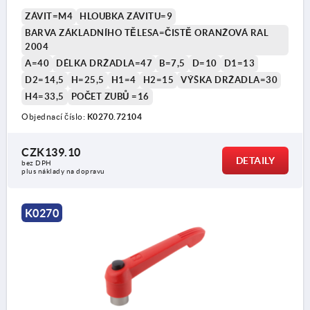
ZÁVIT=M4
HLOUBKA ZÁVITU=9
BARVA ZÁKLADNÍHO TĚLESA=ČISTĚ ORANŽOVÁ RAL
2004
A=40
DÉLKA DRŽADLA=47
B=7,5
D=10
D1=13
D2=14,5
H=25,5
H1=4
H2=15
VÝŠKA DRŽADLA=30
H4=33,5
POČET ZUBŮ =16
Objednací číslo:
K0270.72104
CZK139.10
DETAILY
bez DPH
plus náklady na dopravu
K0270