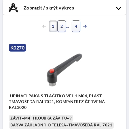
Zobrazit / skrýt výkres
1
2
4
K0270
UPÍNACÍ PÁKA S TLAČÍTKO VEL.1 M04, PLAST
TMAVOŠEDÁ RAL7021, KOMP:NEREZ ČERVENÁ
RAL3020
ZÁVIT=M4
HLOUBKA ZÁVITU=9
BARVA ZÁKLADNÍHO TĚLESA=TMAVOŠEDÁ RAL 7021