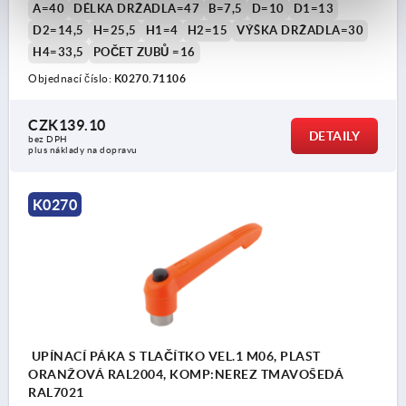
A=40
DÉLKA DRŽADLA=47
B=7,5
D=10
D1=13
D2=14,5
H=25,5
H1=4
H2=15
VÝŠKA DRŽADLA=30
H4=33,5
POČET ZUBŮ =16
Objednací číslo:
K0270.71106
CZK139.10
DETAILY
bez DPH
plus náklady na dopravu
K0270
UPÍNACÍ PÁKA S TLAČÍTKO VEL.1 M06, PLAST
ORANŽOVÁ RAL2004, KOMP:NEREZ TMAVOŠEDÁ
RAL7021