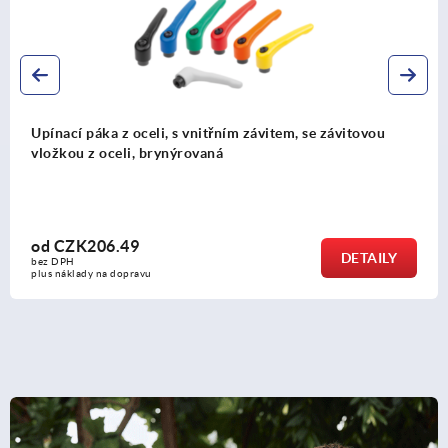
 závitem, se závitovou
Upínací páka ze zinkového tlak
závitem, satinovaná, modrá pa
oceli
od
CZK104.60
DETAILY
bez DPH
plus náklady na dopravu