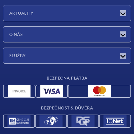
AKTUALITY
Aktuality
O NÁS
Veletrhy
O nás
SLUŽBY
Dodací podmínky
BEZPEČNÁ PLATBA
Přehled materiálů
CAD data
Kontakt
BEZPEČNOST & DŮVĚRA