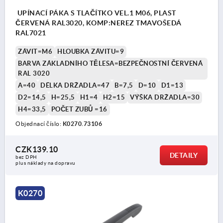
UPÍNACÍ PÁKA S TLAČÍTKO VEL.1 M06, PLAST
ČERVENÁ RAL3020, KOMP:NEREZ TMAVOŠEDÁ
RAL7021
ZÁVIT=M6
HLOUBKA ZÁVITU=9
BARVA ZÁKLADNÍHO TĚLESA=BEZPEČNOSTNÍ ČERVENÁ
RAL 3020
A=40
DÉLKA DRŽADLA=47
B=7,5
D=10
D1=13
D2=14,5
H=25,5
H1=4
H2=15
VÝŠKA DRŽADLA=30
H4=33,5
POČET ZUBŮ =16
Objednací číslo:
K0270.73106
CZK139.10
DETAILY
bez DPH
plus náklady na dopravu
K0270