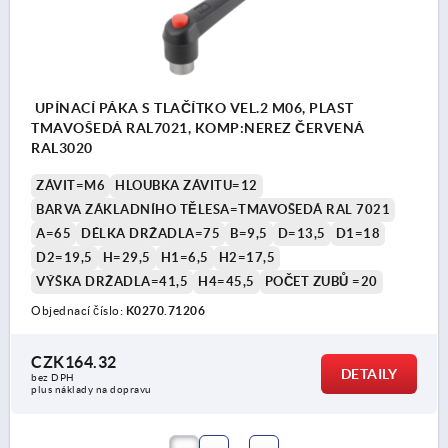
UPÍNACÍ PÁKA S TLAČÍTKO VEL.2 M06, PLAST
TMAVOŠEDÁ RAL7021, KOMP:NEREZ ČERVENÁ
RAL3020
ZÁVIT=M6
HLOUBKA ZÁVITU=12
BARVA ZÁKLADNÍHO TĚLESA=TMAVOŠEDÁ RAL 7021
A=65
DÉLKA DRŽADLA=75
B=9,5
D=13,5
D1=18
D2=19,5
H=29,5
H1=6,5
H2=17,5
VÝŠKA DRŽADLA=41,5
H4=45,5
POČET ZUBŮ =20
Objednací číslo:
K0270.71206
CZK164.32
DETAILY
bez DPH
plus náklady na dopravu