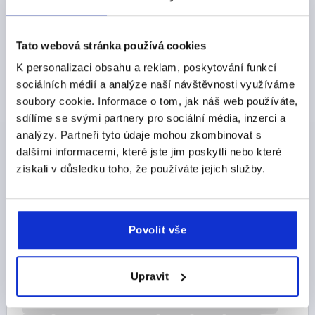
Objednací číslo:
K0270.73105
Tato webová stránka používá cookies
CZK139.10
DETAILY
bez DPH
K personalizaci obsahu a reklam, poskytování funkcí
plus náklady na dopravu
sociálních médií a analýze naší návštěvnosti využíváme
soubory cookie. Informace o tom, jak náš web používáte,
K0270
sdílíme se svými partnery pro sociální média, inzerci a
analýzy. Partneři tyto údaje mohou zkombinovat s
dalšími informacemi, které jste jim poskytli nebo které
získali v důsledku toho, že používáte jejich služby.
Povolit vše
UPÍNACÍ PÁKA S TLAČÍTKO VEL.1 M06, PLAST
TMAVOŠEDÁ RAL7021, KOMP:NEREZ ČERVENÁ
RAL3020
Upravit
ZÁVIT=M6
HLOUBKA ZÁVITU=9
BARVA ZÁKLADNÍHO TĚLESA=TMAVOŠEDÁ RAL 7021