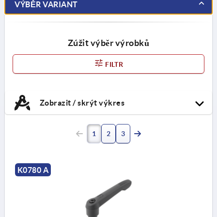
VÝBĚR VARIANT
Zúžit výběr výrobků
FILTR
Zobrazit / skrýt výkres
1
2
3
K0780 A