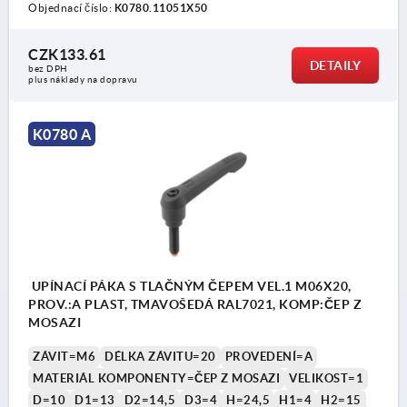
Objednací číslo:
K0780.11051X50
CZK133.61
DETAILY
bez DPH
plus náklady na dopravu
K0780 A
UPÍNACÍ PÁKA S TLAČNÝM ČEPEM VEL.1 M06X20,
PROV.:A PLAST, TMAVOŠEDÁ RAL7021, KOMP:ČEP Z
MOSAZI
ZÁVIT=M6
DÉLKA ZÁVITU=20
PROVEDENÍ=A
MATERIÁL KOMPONENTY=ČEP Z MOSAZI
VELIKOST=1
D=10
D1=13
D2=14,5
D3=4
H=24,5
H1=4
H2=15