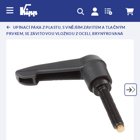
UPÍNACÍ PÁKA Z PLASTU, S VNĚJŠÍM ZÁVITEM A TLAČNÝM
PRVKEM, SE ZÁVITOVOU VLOŽKOU Z OCELI, BRYNÝROVANÁ