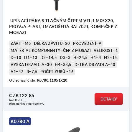
UPÍNACÍ PÁKA S TLAČNÝM ČEPEM VEL.1 M05X20,
PROV.:A PLAST, TMAVOŠEDÁ RAL7021, KOMP:ČEP Z
MOSAZI
ZÁVIT=M5
DÉLKA ZÁVITU=20
PROVEDENÍ=A
MATERIÁL KOMPONENTY=ČEP Z MOSAZI
VELIKOST=1
D=10
D1=13
D2=14,5
D3=3
H=24,5
H1=4
H2=15
VÝŠKA DRŽADLA=30
H4=33,5
DÉLKA DRŽADLA=40
A1=47
B=7,5
POČET ZUBŮ =16
Objednací číslo:
K0780.11051X20
CZK122.85
DETAILY
bez DPH
plus náklady na dopravu
K0780 A