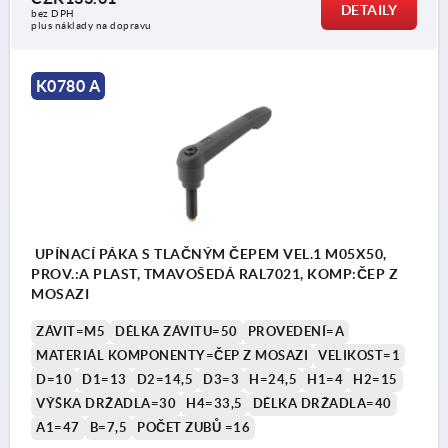
DETAILY
bez DPH
plus náklady na dopravu
K0780 A
UPÍNACÍ PÁKA S TLAČNÝM ČEPEM VEL.1 M05X50,
PROV.:A PLAST, TMAVOŠEDÁ RAL7021, KOMP:ČEP Z
MOSAZI
ZÁVIT=M5
DÉLKA ZÁVITU=50
PROVEDENÍ=A
MATERIÁL KOMPONENTY=ČEP Z MOSAZI
VELIKOST=1
D=10
D1=13
D2=14,5
D3=3
H=24,5
H1=4
H2=15
VÝŠKA DRŽADLA=30
H4=33,5
DÉLKA DRŽADLA=40
A1=47
B=7,5
POČET ZUBŮ =16