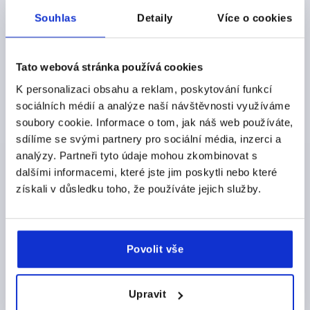
ZÁVIT=M6
DÉLKA ZÁVITU=30
PROVEDENÍ=A
Souhlas
Detaily
Více o cookies
MATERIÁL KOMPONENTY=ČEP Z MOSAZI
VELIKOST=1
D=10
D1=13
D2=14,5
D3=4
H=24,5
H1=4
H2=15
VÝŠKA DRŽADLA=30
H4=33,5
DÉLKA DRŽADLA=40
Tato webová stránka používá cookies
A1=47
B=7,5
POČET ZUBŮ =16
K personalizaci obsahu a reklam, poskytování funkcí
Objednací číslo:
K0780.11061X30
sociálních médií a analýze naší návštěvnosti využíváme
soubory cookie. Informace o tom, jak náš web používáte,
CZK122.85
DETAILY
sdílíme se svými partnery pro sociální média, inzerci a
bez DPH
plus náklady na dopravu
analýzy. Partneři tyto údaje mohou zkombinovat s
dalšími informacemi, které jste jim poskytli nebo které
K0780 A
získali v důsledku toho, že používáte jejich služby.
Povolit vše
Upravit
UPÍNACÍ PÁKA S TLAČNÝM ČEPEM VEL.1 M06X40,