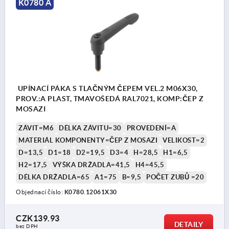
K0780 A
UPÍNACÍ PÁKA S TLAČNÝM ČEPEM VEL.2 M06X30,
PROV.:A PLAST, TMAVOŠEDÁ RAL7021, KOMP:ČEP Z
MOSAZI
ZÁVIT=M6
DÉLKA ZÁVITU=30
PROVEDENÍ=A
MATERIÁL KOMPONENTY=ČEP Z MOSAZI
VELIKOST=2
D=13,5
D1=18
D2=19,5
D3=4
H=28,5
H1=6,5
H2=17,5
VÝŠKA DRŽADLA=41,5
H4=45,5
DÉLKA DRŽADLA=65
A1=75
B=9,5
POČET ZUBŮ =20
Objednací číslo:
K0780.12061X30
CZK139.93
DETAILY
bez DPH