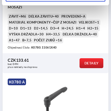
PROV.:A PLAST, TMAVOŠEDÁ RAL7021, KOMP:ČEP Z
MOSAZI
ZÁVIT=M6
DÉLKA ZÁVITU=40
PROVEDENÍ=A
MATERIÁL KOMPONENTY=ČEP Z MOSAZI
VELIKOST=1
D=10
D1=13
D2=14,5
D3=4
H=24,5
H1=4
H2=15
VÝŠKA DRŽADLA=30
H4=33,5
DÉLKA DRŽADLA=40
A1=47
B=7,5
POČET ZUBŮ =16
Objednací číslo:
K0780.11061X40
CZK133.61
DETAILY
bez DPH
plus náklady na dopravu
K0780 A