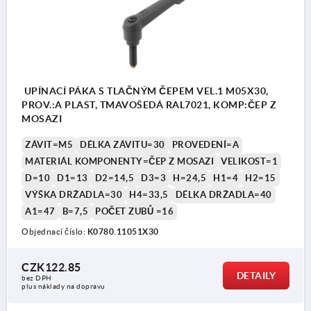
UPÍNACÍ PÁKA S TLAČNÝM ČEPEM VEL.1 M05X30,
PROV.:A PLAST, TMAVOŠEDÁ RAL7021, KOMP:ČEP Z
MOSAZI
ZÁVIT=M5
DÉLKA ZÁVITU=30
PROVEDENÍ=A
MATERIÁL KOMPONENTY=ČEP Z MOSAZI
VELIKOST=1
D=10
D1=13
D2=14,5
D3=3
H=24,5
H1=4
H2=15
VÝŠKA DRŽADLA=30
H4=33,5
DÉLKA DRŽADLA=40
A1=47
B=7,5
POČET ZUBŮ =16
Objednací číslo:
K0780.11051X30
CZK122.85
DETAILY
bez DPH
plus náklady na dopravu