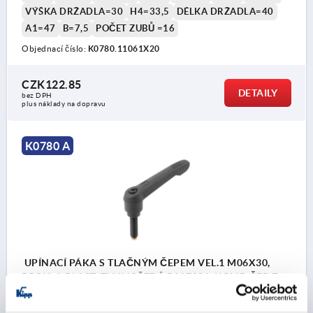
VÝŠKA DRŽADLA=30
H4=33,5
DÉLKA DRŽADLA=40
A1=47
B=7,5
POČET ZUBŮ =16
Objednací číslo:
K0780.11061X20
CZK122.85
DETAILY
bez DPH
plus náklady na dopravu
K0780 A
UPÍNACÍ PÁKA S TLAČNÝM ČEPEM VEL.1 M06X30,
PROV.:A PLAST, TMAVOŠEDÁ RAL7021, KOMP:ČEP Z
MOSAZI