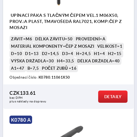
UPÍNACÍ PÁKA S TLAČNÝM ČEPEM VEL.1 M06X50,
PROV.:A PLAST, TMAVOŠEDÁ RAL7021, KOMP:ČEP Z
MOSAZI
ZÁVIT=M6
DÉLKA ZÁVITU=50
PROVEDENÍ=A
MATERIÁL KOMPONENTY=ČEP Z MOSAZI
VELIKOST=1
D=10
D1=13
D2=14,5
D3=4
H=24,5
H1=4
H2=15
VÝŠKA DRŽADLA=30
H4=33,5
DÉLKA DRŽADLA=40
A1=47
B=7,5
POČET ZUBŮ =16
Objednací číslo:
K0780.11061X50
CZK133.61
DETAILY
bez DPH
plus náklady na dopravu
K0780 A