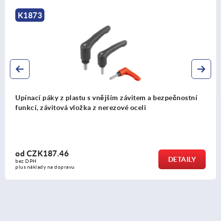
K1598
 závitem a bezpečnostní
Upínací páka z plastu, s vnitř
vé oceli
upínací síly, se závitovou vlož
od
CZK665.52
DETAILY
bez DPH
plus náklady na dopravu