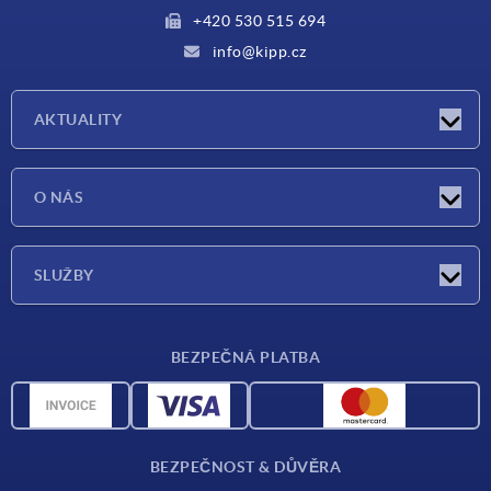
+420 530 515 694
info@kipp.cz
AKTUALITY
Aktuality
O NÁS
Veletrhy
O nás
SLUŽBY
Dodací podmínky
BEZPEČNÁ PLATBA
Přehled materiálů
CAD data
Kontakt
BEZPEČNOST & DŮVĚRA