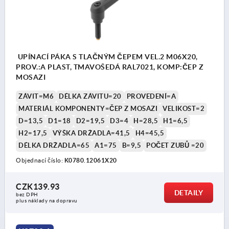
UPÍNACÍ PÁKA S TLAČNÝM ČEPEM VEL.2 M06X20,
PROV.:A PLAST, TMAVOŠEDÁ RAL7021, KOMP:ČEP Z
MOSAZI
ZÁVIT=M6
DÉLKA ZÁVITU=20
PROVEDENÍ=A
MATERIÁL KOMPONENTY=ČEP Z MOSAZI
VELIKOST=2
D=13,5
D1=18
D2=19,5
D3=4
H=28,5
H1=6,5
H2=17,5
VÝŠKA DRŽADLA=41,5
H4=45,5
DÉLKA DRŽADLA=65
A1=75
B=9,5
POČET ZUBŮ =20
Objednací číslo:
K0780.12061X20
CZK139.93
DETAILY
bez DPH
plus náklady na dopravu