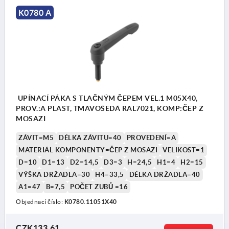
K0780 A
UPÍNACÍ PÁKA S TLAČNÝM ČEPEM VEL.1 M05X40,
PROV.:A PLAST, TMAVOŠEDÁ RAL7021, KOMP:ČEP Z
MOSAZI
ZÁVIT=M5
DÉLKA ZÁVITU=40
PROVEDENÍ=A
MATERIÁL KOMPONENTY=ČEP Z MOSAZI
VELIKOST=1
D=10
D1=13
D2=14,5
D3=3
H=24,5
H1=4
H2=15
VÝŠKA DRŽADLA=30
H4=33,5
DÉLKA DRŽADLA=40
A1=47
B=7,5
POČET ZUBŮ =16
Objednací číslo:
K0780.11051X40
CZK133.61