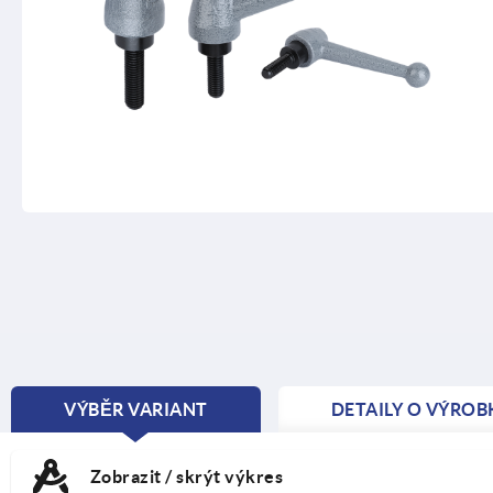
VÝBĚR VARIANT
DETAILY O VÝROB
CURRENT
TAB:
Zobrazit / skrýt výkres