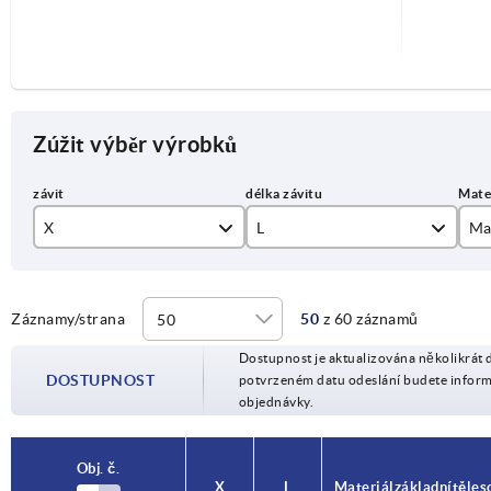
Zúžit výběr výrobků
X
L
Mat
M10
oc
M12
Záznamy/strana
50
z 60 záznamů
20
Dostupnost je aktualizována několikrát 
M16
25
DOSTUPNOST
potvrzeném datu odeslání budete infor
objednávky.
M20
30
35
Obj. č.
Obj. č.
X
X
L
L
Materiál základní těles
Materiál základní těles