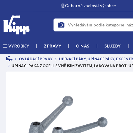
Odborné znalosti výrobce
ZPRÁVY
O NÁS
SLUŽBY
VÝROBKY
OVLÁDACÍ PRVKY
UPÍNACÍ PÁKY, UPÍNACÍ PÁKY, EXCENT
UPÍNACÍ PÁKA Z OCELI, S VNĚJŠÍM ZÁVITEM, LAKOVANÁ PROTI