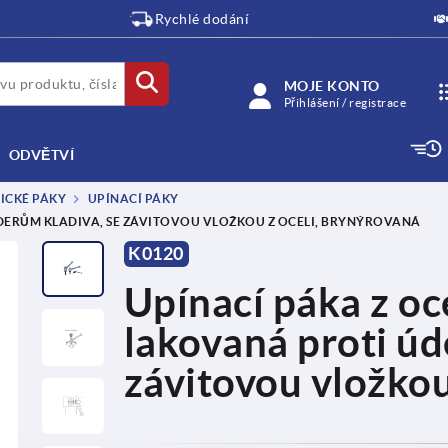
Rychlé dodání
MOJE KONTO
Přihlášení / registrace
ODVĚTVÍ
RICKÉ PÁKY
UPÍNACÍ PÁKY
 ÚDERŮM KLADIVA, SE ZÁVITOVOU VLOŽKOU Z OCELI, BRYNÝROVANÁ
K0120
Upínací páka z oce
lakovaná proti úd
závitovou vložkou