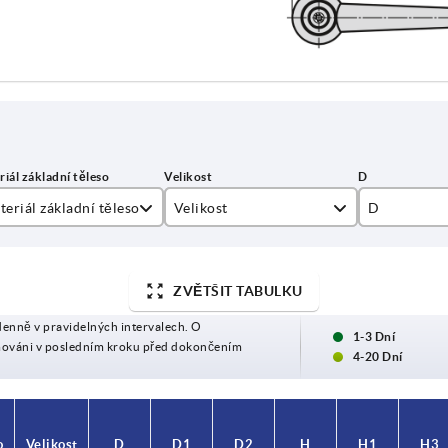
eriál základní těleso
Velikost
D
el
1
19
2
23
ZVĚTŠIT TABULKU
denně v pravidelných intervalech. O
3
30
1-3 Dní
mováni v posledním kroku před dokončením
4-20 Dní
o
o
Velikost
Velikost
D
D
D1
D1
D2
D2
H
H
H1
H1
H3
H3