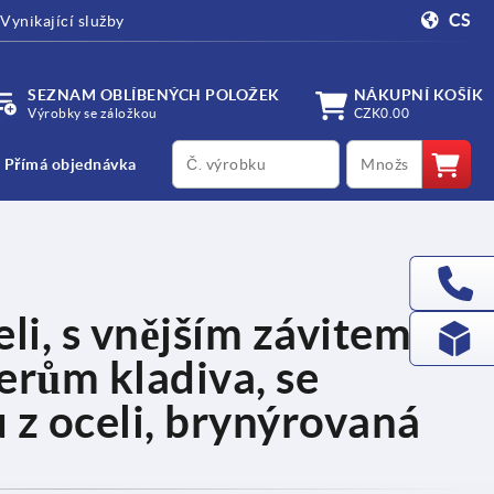
CS
Vynikající služby
SEZNAM OBLÍBENÝCH POLOŽEK
NÁKUPNÍ KOŠÍK
Výrobky se záložkou
CZK0.00
productCode
qty
Přímá objednávka
li, s vnějším závitem,
erům kladiva, se
 z oceli, brynýrovaná