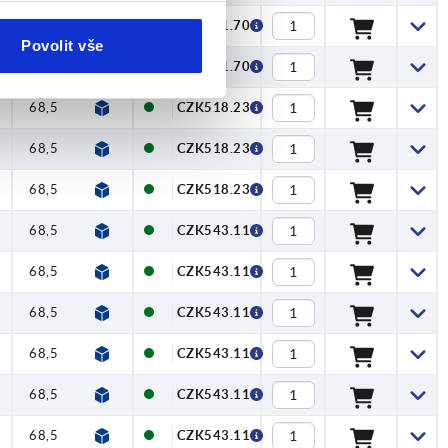
68,5
83
107
24
CZK561.70
Povolit vše
68,5
83
107
24
CZK561.70
68,5
83
107
24
CZK518.23
68,5
83
107
24
CZK518.23
68,5
83
107
24
CZK518.23
68,5
83
107
24
CZK543.11
68,5
83
107
24
CZK543.11
68,5
83
107
24
CZK543.11
68,5
83
107
24
CZK543.11
68,5
83
107
24
CZK543.11
68,5
83
107
24
CZK543.11