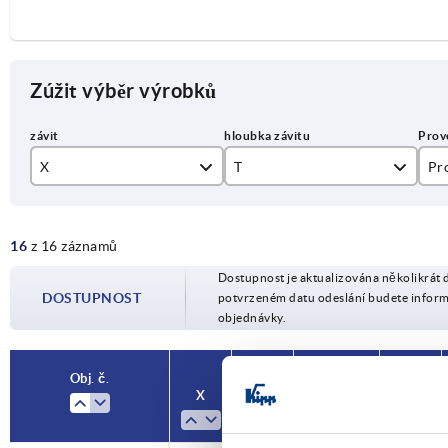
Zúžit výběr výrobků
X
T
Pr
M8
14
0°
16
z 16 záznamů
M10
17
20
Dostupnost je aktualizována několikrát 
M12
23
DOSTUPNOST
potvrzeném datu odeslání budete infor
objednávky.
M16
27
M20
Obj. č.
X
T
Provedení
A