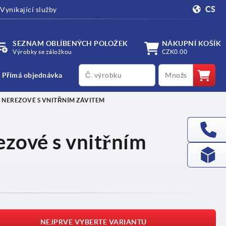
CS
Vynikající služby
SEZNAM OBLÍBENÝCH POLOŽEK
NÁKUPNÍ KOŠÍK
Výrobky se záložkou
CZK0.00
productCode
qty
Přímá objednávka
, NEREZOVÉ S VNITŘNÍM ZÁVITEM
ezové s vnitřním
NEJPRVE VYBERTE VARIANTU