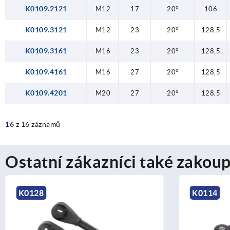
K0109.2121
M12
17
20°
106
K0109.3121
M12
23
20°
128,5
K0109.3161
M16
23
20°
128,5
K0109.4161
M16
27
20°
128,5
K0109.4201
M20
27
20°
128,5
16
z 16 záznamů
Ostatní zákazníci také zakoup
K0114