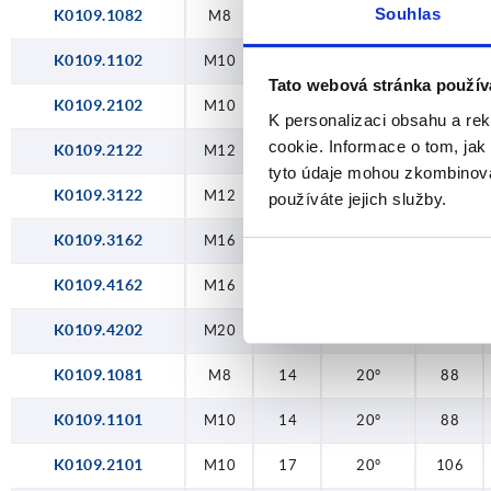
Souhlas
K0109.1082
M8
14
0°
92
K0109.1102
M10
14
0°
92
Tato webová stránka použív
K0109.2102
M10
17
0°
111
K personalizaci obsahu a re
cookie. Informace o tom, jak
K0109.2122
M12
17
0°
111
tyto údaje mohou zkombinovat
K0109.3122
M12
23
0°
134,5
používáte jejich služby.
K0109.3162
M16
23
0°
134,5
K0109.4162
M16
27
0°
134
K0109.4202
M20
27
0°
134
K0109.1081
M8
14
20°
88
K0109.1101
M10
14
20°
88
K0109.2101
M10
17
20°
106