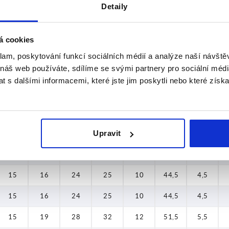
Detaily
—
16
24
25
10
44,5
4,5
—
16
24
25
10
44,5
4,5
á cookies
—
19
28
32
12
51,5
5,5
klam, poskytování funkcí sociálních médií a analýze naší návšt
 náš web používáte, sdílíme se svými partnery pro sociální média
—
19
28
32
12
51,5
5,5
 s dalšími informacemi, které jste jim poskytli nebo které získa
—
23
33
32
13
58
6
—
23
33
32
13
58
6
Upravit
—
30
41
32
13
68,5
7,5
—
30
41
32
13
68,5
7,5
15
16
24
25
10
44,5
4,5
15
16
24
25
10
44,5
4,5
15
19
28
32
12
51,5
5,5