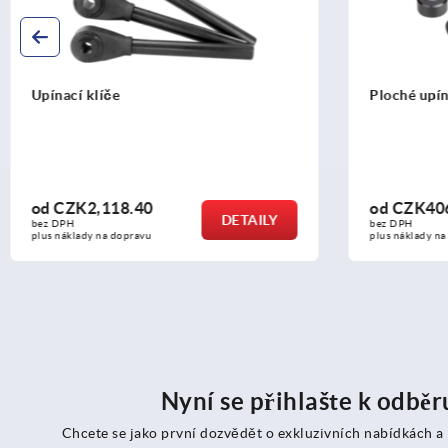
Ploché upínací páky s vnitřní
8.40
od
CZK406.12
DETAILY
D
bez DPH
opravu
plus náklady na dopravu
Nyní se přihlašte k odbě
Chcete se jako první dozvědět o exkluzivních nabídkách a