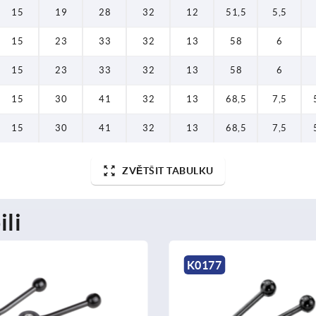
15
19
28
32
12
51,5
5,5
15
23
33
32
13
58
6
15
23
33
32
13
58
6
15
30
41
32
13
68,5
7,5
15
30
41
32
13
68,5
7,5
ZVĚTŠIT TABULKU
ili
K0177