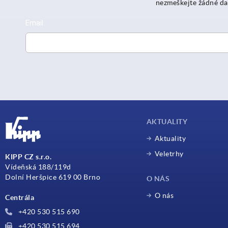
nezmeškejte žádné da
AKTUALITY
Aktuality
Veletrhy
KIPP CZ s.r.o.
Vídeňská 188/119d
Dolní Heršpice 619 00 Brno
O NÁS
O nás
Centrála
+420 530 515 690
+420 530 515 694