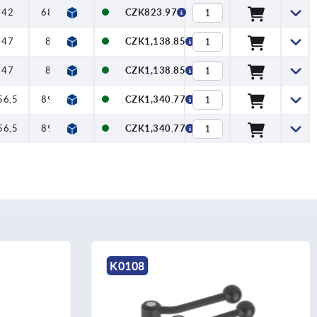
42
68,5
57,5
24
CZK823.97
47
81
65
26
CZK1,138.85
47
81
65
26
CZK1,138.85
56,5
89,5
76,5
36
CZK1,340.77
56,5
89,5
76,5
36
CZK1,340.77
K0108
K0112