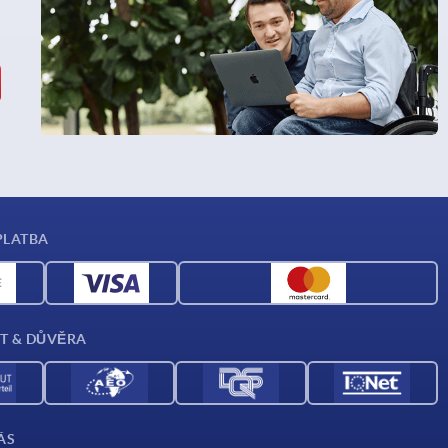
PLATBA
T & DŮVĚRA
ÁS