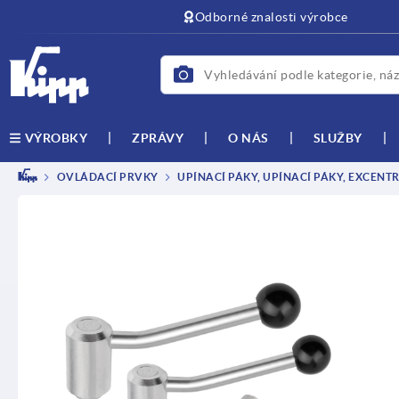
Odborné znalosti výrobce
ZPRÁVY
O NÁS
SLUŽBY
VÝROBKY
OVLÁDACÍ PRVKY
UPÍNACÍ PÁKY, UPÍNACÍ PÁKY, EXCENT