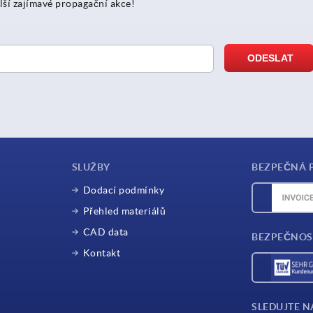
lší zajímavé propagační akce!
SLUŽBY
BEZPEČNÁ 
Dodací podmínky
Přehled materiálů
CAD data
BEZPEČNOS
Kontakt
SLEDUJTE N