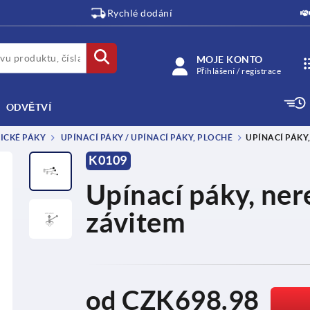
Rychlé dodání
MOJE KONTO
Přihlášení / registrace
ODVĚTVÍ
RICKÉ PÁKY
UPÍNACÍ PÁKY / UPÍNACÍ PÁKY, PLOCHÉ
UPÍNACÍ PÁKY
K0109
Upínací páky, ner
závitem
od
CZK698.98