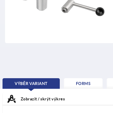
VÝBĚR VARIANT
FORMS
CURRENT
TAB:
Zobrazit / skrýt výkres