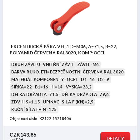
EXCENTRICKÁ PÁKA VEL.1 D=M06, A=71,5, B=22,
POLYAMID ČERVENÁ RAL3020, KOMP:OCEL
DRUH ZÁVITU=VNITŘNÍ ZÁVIT
ZÁVIT=M6
BARVA RUKOJETI=BEZPEČNOSTNÍ ČERVENÁ RAL 3020
MATERIÁL KOMPONENTY=OCEL
D1=16
D2=9
ŠÍŘKA=22
B1=16
H=14
VÝŠKA=23,2
DÉLKA DRŽADLA=71,5
DÉLKA DRŽADLA=79,6
ZDVIH S=1,15
UPÍNACÍ SÍLA F (KN)=2,5
RUČNÍ SÍLA FH N=125
Objednací číslo:
K2122.15218406
CZK143.86
DETAILY
bez DPH