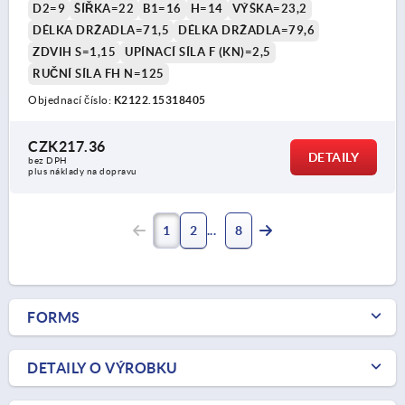
D2=9
ŠÍŘKA=22
B1=16
H=14
VÝŠKA=23,2
DÉLKA DRŽADLA=71,5
DÉLKA DRŽADLA=79,6
ZDVIH S=1,15
UPÍNACÍ SÍLA F (KN)=2,5
RUČNÍ SÍLA FH N=125
Objednací číslo:
K2122.15318405
CZK217.36
DETAILY
bez DPH
plus náklady na dopravu
1
2
8
FORMS
DETAILY O VÝROBKU