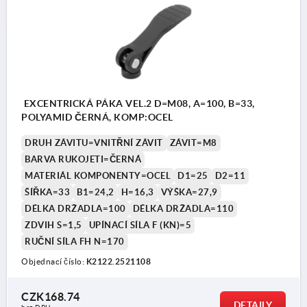
EXCENTRICKÁ PÁKA VEL.2 D=M08, A=100, B=33,
POLYAMID ČERNÁ, KOMP:OCEL
DRUH ZÁVITU=VNITŘNÍ ZÁVIT
ZÁVIT=M8
BARVA RUKOJETI=ČERNÁ
MATERIÁL KOMPONENTY=OCEL
D1=25
D2=11
ŠÍŘKA=33
B1=24,2
H=16,3
VÝŠKA=27,9
DÉLKA DRŽADLA=100
DÉLKA DRŽADLA=110
ZDVIH S=1,5
UPÍNACÍ SÍLA F (KN)=5
RUČNÍ SÍLA FH N=170
Objednací číslo:
K2122.2521108
CZK168.74
DETAILY