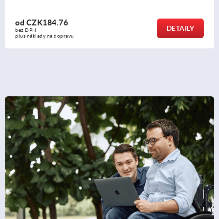
76
od
CZK163
DETAILY
bez DPH
opravu
plus náklady na