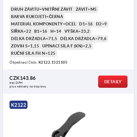
DRUH ZÁVITU=VNITŘNÍ ZÁVIT
ZÁVIT=M5
BARVA RUKOJETI=ČERNÁ
MATERIÁL KOMPONENTY=OCEL
D1=16
D2=9
ŠÍŘKA=22
B1=16
H=14
VÝŠKA=23,2
DÉLKA DRŽADLA=71,5
DÉLKA DRŽADLA=79,6
ZDVIH S=1,15
UPÍNACÍ SÍLA F (KN)=2,5
RUČNÍ SÍLA FH N=125
Objednací číslo:
K2122.1521105
CZK143.86
DETAILY
bez DPH
plus náklady na dopravu
K2122