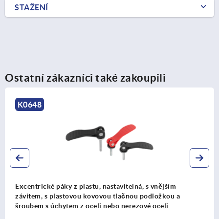
STAŽENÍ
Ostatní zákazníci také zakoupili
K0005
áky z plastu, nastavitelná, s vnějším
Excentrické 
lastovou kovovou tlačnou podložkou a
s plastovou
ytem z oceli nebo nerezové oceli
úchytem z o