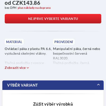
od
CZK143.86
bez DPH
plus náklady na dopravu
NEJPRVE VYBERTE VARIANTU
MATERIÁL
PROVEDENÍ
Ovládací páka z plastu PA 6.6,
Manipulační páka, černá nebo
vyztužená skelnými vlákny.
bezpečnostní červená
RAL3020.
Tlačná podložka z vysoce
Tlačná podložka, černá.
výkonného termoplastu
Zobrazit více
Osový čep, bez povrchové
vyztuženého uhlíkovými
úpravy.
vlákny.
Závitové šrouby, modře
pasivované nebo z nerezové
VÝBĚR VARIANT
Osové čepy, z nerezové oceli
oceli, bez povrchové úpravy.
1.4305.
Šroub s úchytem z oceli, třída
Zúžit výběr výrobků
pevnosti 5.8 nebo nerezová