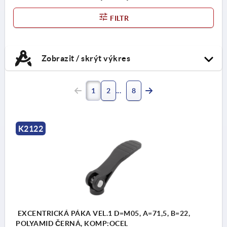
ocel 1.4305.
FILTR
Zobrazit / skrýt výkres
1
2
8
K2122
EXCENTRICKÁ PÁKA VEL.1 D=M05, A=71,5, B=22,
POLYAMID ČERNÁ, KOMP:OCEL