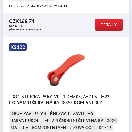
Objednací číslo:
K2122.25218408
CZK168.74
DETAILY
bez DPH
plus náklady na dopravu
K2122
EXCENTRICKÁ PÁKA VEL.1 D=M05, A=71,5, B=22,
POLYAMID ČERVENÁ RAL3020, KOMP:NEREZ
DRUH ZÁVITU=VNITŘNÍ ZÁVIT
ZÁVIT=M5
BARVA RUKOJETI=BEZPEČNOSTNÍ ČERVENÁ RAL 3020
MATERIÁL KOMPONENTY=NEREZOVÁ OCEL
D1=16