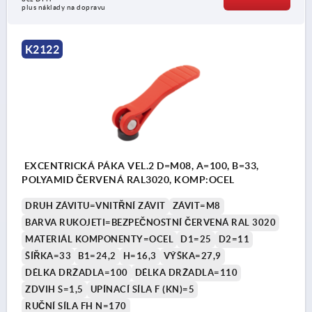
plus náklady na dopravu
K2122
EXCENTRICKÁ PÁKA VEL.2 D=M08, A=100, B=33,
POLYAMID ČERVENÁ RAL3020, KOMP:OCEL
DRUH ZÁVITU=VNITŘNÍ ZÁVIT
ZÁVIT=M8
BARVA RUKOJETI=BEZPEČNOSTNÍ ČERVENÁ RAL 3020
MATERIÁL KOMPONENTY=OCEL
D1=25
D2=11
ŠÍŘKA=33
B1=24,2
H=16,3
VÝŠKA=27,9
DÉLKA DRŽADLA=100
DÉLKA DRŽADLA=110
ZDVIH S=1,5
UPÍNACÍ SÍLA F (KN)=5
RUČNÍ SÍLA FH N=170