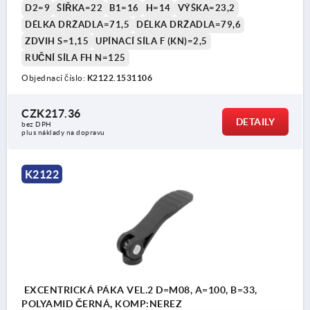
D2=9
ŠÍŘKA=22
B1=16
H=14
VÝŠKA=23,2
DÉLKA DRŽADLA=71,5
DÉLKA DRŽADLA=79,6
ZDVIH S=1,15
UPÍNACÍ SÍLA F (KN)=2,5
RUČNÍ SÍLA FH N=125
Objednací číslo:
K2122.1531106
CZK217.36
DETAILY
bez DPH
plus náklady na dopravu
K2122
EXCENTRICKÁ PÁKA VEL.2 D=M08, A=100, B=33,
POLYAMID ČERNÁ, KOMP:NEREZ