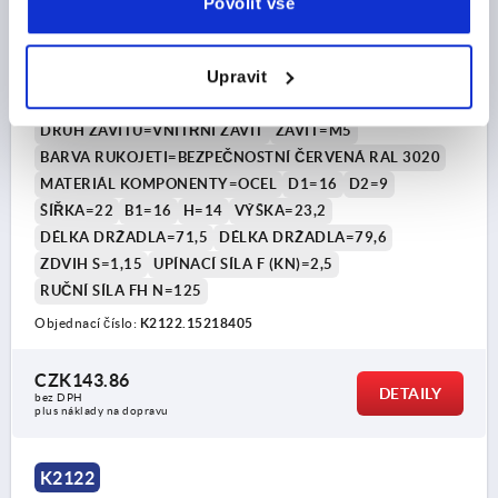
Povolit vše
EXCENTRICKÁ PÁKA VEL.1 D=M05, A=71,5, B=22,
Upravit
POLYAMID ČERVENÁ RAL3020, KOMP:OCEL
DRUH ZÁVITU=VNITŘNÍ ZÁVIT
ZÁVIT=M5
BARVA RUKOJETI=BEZPEČNOSTNÍ ČERVENÁ RAL 3020
MATERIÁL KOMPONENTY=OCEL
D1=16
D2=9
ŠÍŘKA=22
B1=16
H=14
VÝŠKA=23,2
DÉLKA DRŽADLA=71,5
DÉLKA DRŽADLA=79,6
ZDVIH S=1,15
UPÍNACÍ SÍLA F (KN)=2,5
RUČNÍ SÍLA FH N=125
Objednací číslo:
K2122.15218405
CZK143.86
DETAILY
bez DPH
plus náklady na dopravu
K2122