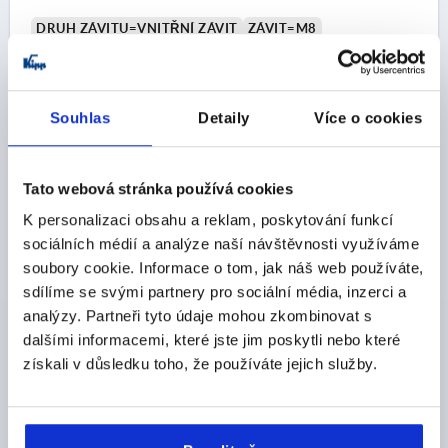
DRUH ZÁVITU=VNITŘNÍ ZÁVIT
ZÁVIT=M8
BARVA RUKOJETI=ČERNÁ
MATERIÁL KOMPONENTY=NEREZOVÁ OCEL
D1=25
D2=11
ŠÍŘKA=33
B1=24,2
H=16,3
VÝŠKA=27,9
Souhlas
Detaily
Více o cookies
DÉLKA DRŽADLA=100
DÉLKA DRŽADLA=110
ZDVIH S=1,5
UPÍNACÍ SÍLA F (KN)=5
RUČNÍ SÍLA FH N=170
Tato webová stránka používá cookies
Objednací číslo:
K2122.2531108
K personalizaci obsahu a reklam, poskytování funkcí
sociálních médií a analýze naší návštěvnosti využíváme
CZK252.82
DETAILY
soubory cookie. Informace o tom, jak náš web používáte,
bez DPH
plus náklady na dopravu
sdílíme se svými partnery pro sociální média, inzerci a
analýzy. Partneři tyto údaje mohou zkombinovat s
dalšími informacemi, které jste jim poskytli nebo které
K2122
získali v důsledku toho, že používáte jejich služby.