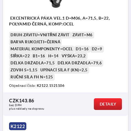
EXCENTRICKÁ PÁKA VEL.1 D=M06, A=71,5, B=22,
POLYAMID ČERNÁ, KOMP:OCEL
DRUH ZÁVITU=VNITŘNÍ ZÁVIT
ZÁVIT=M6
BARVA RUKOJETI=ČERNÁ
MATERIÁL KOMPONENTY=OCEL
D1=16
D2=9
ŠÍŘKA=22
B1=16
H=14
VÝŠKA=23,2
DÉLKA DRŽADLA=71,5
DÉLKA DRŽADLA=79,6
ZDVIH S=1,15
UPÍNACÍ SÍLA F (KN)=2,5
RUČNÍ SÍLA FH N=125
Objednací číslo:
K2122.1521106
CZK143.86
DETAILY
bez DPH
plus náklady na dopravu
K2122