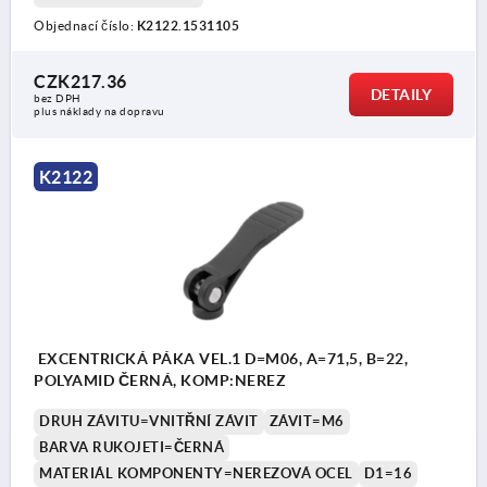
Objednací číslo:
K2122.1531105
CZK217.36
DETAILY
bez DPH
plus náklady na dopravu
K2122
EXCENTRICKÁ PÁKA VEL.1 D=M06, A=71,5, B=22,
POLYAMID ČERNÁ, KOMP:NEREZ
DRUH ZÁVITU=VNITŘNÍ ZÁVIT
ZÁVIT=M6
BARVA RUKOJETI=ČERNÁ
MATERIÁL KOMPONENTY=NEREZOVÁ OCEL
D1=16