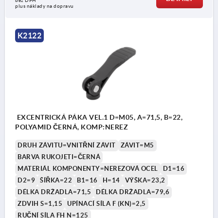
bez DPH
plus náklady na dopravu
K2122
EXCENTRICKÁ PÁKA VEL.1 D=M05, A=71,5, B=22,
POLYAMID ČERNÁ, KOMP:NEREZ
DRUH ZÁVITU=VNITŘNÍ ZÁVIT
ZÁVIT=M5
BARVA RUKOJETI=ČERNÁ
MATERIÁL KOMPONENTY=NEREZOVÁ OCEL
D1=16
D2=9
ŠÍŘKA=22
B1=16
H=14
VÝŠKA=23,2
DÉLKA DRŽADLA=71,5
DÉLKA DRŽADLA=79,6
ZDVIH S=1,15
UPÍNACÍ SÍLA F (KN)=2,5
RUČNÍ SÍLA FH N=125