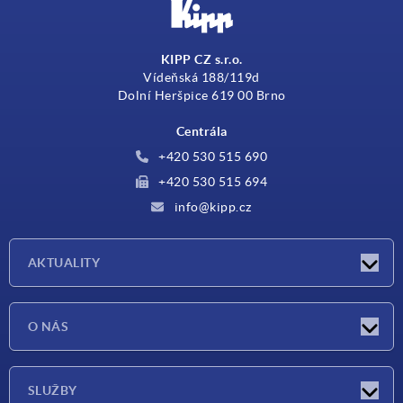
KIPP CZ s.r.o.
Vídeňská 188/119d
Dolní Heršpice 619 00 Brno
Centrála
+420 530 515 690
+420 530 515 694
info@kipp.cz
AKTUALITY
Aktuality
O NÁS
Veletrhy
O nás
SLUŽBY