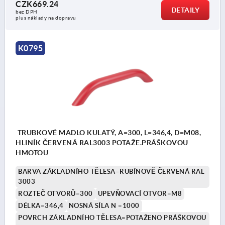
CZK669.24
DETAILY
bez DPH
plus náklady na dopravu
K0795
TRUBKOVÉ MADLO KULATÝ, A=300, L=346,4, D=M08,
HLINÍK ČERVENÁ RAL3003 POTAŽE.PRÁŠKOVOU
HMOTOU
BARVA ZÁKLADNÍHO TĚLESA=RUBÍNOVĚ ČERVENÁ RAL
3003
ROZTEČ OTVORŮ=300
UPEVŇOVACÍ OTVOR=M8
DÉLKA=346,4
NOSNÁ SÍLA N =1000
POVRCH ZÁKLADNÍHO TĚLESA=POTAŽENO PRÁŠKOVOU