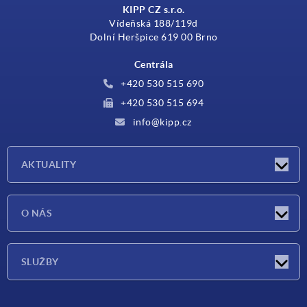
KIPP CZ s.r.o.
Vídeňská 188/119d
Dolní Heršpice 619 00 Brno
Centrála
+420 530 515 690
+420 530 515 694
info@kipp.cz
AKTUALITY
Aktuality
O NÁS
Veletrhy
O nás
SLUŽBY
Dodací podmínky