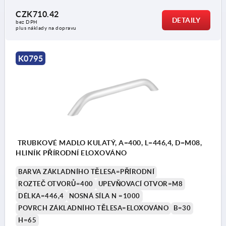
CZK710.42
DETAILY
bez DPH
plus náklady na dopravu
K0795
TRUBKOVÉ MADLO KULATÝ, A=400, L=446,4, D=M08,
HLINÍK PŘÍRODNÍ ELOXOVÁNO
BARVA ZÁKLADNÍHO TĚLESA=PŘÍRODNÍ
ROZTEČ OTVORŮ=400
UPEVŇOVACÍ OTVOR=M8
DÉLKA=446,4
NOSNÁ SÍLA N =1000
POVRCH ZÁKLADNÍHO TĚLESA=ELOXOVÁNO
B=30
H=65