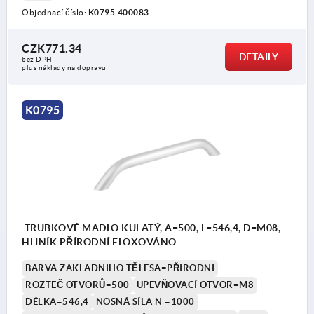
Objednací číslo:
K0795.400083
CZK771.34
DETAILY
bez DPH
plus náklady na dopravu
K0795
TRUBKOVÉ MADLO KULATÝ, A=500, L=546,4, D=M08,
HLINÍK PŘÍRODNÍ ELOXOVÁNO
BARVA ZÁKLADNÍHO TĚLESA=PŘÍRODNÍ
ROZTEČ OTVORŮ=500
UPEVŇOVACÍ OTVOR=M8
DÉLKA=546,4
NOSNÁ SÍLA N =1000