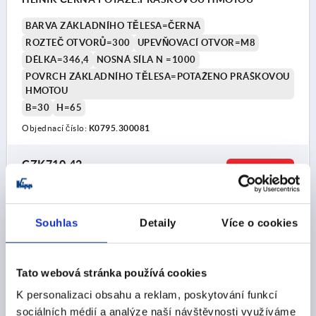
BARVA ZÁKLADNÍHO TĚLESA=ČERNÁ
ROZTEČ OTVORŮ=300
UPEVŇOVACÍ OTVOR=M8
DÉLKA=346,4
NOSNÁ SÍLA N =1000
POVRCH ZÁKLADNÍHO TĚLESA=POTAŽENO PRÁŠKOVOU
HMOTOU
B=30
H=65
Objednací číslo:
K0795.300081
CZK710.42
DETAILY
bez DPH
plus náklady na dopravu
Souhlas
Detaily
Více o cookies
K0795
Tato webová stránka používá cookies
K personalizaci obsahu a reklam, poskytování funkcí
sociálních médií a analýze naší návštěvnosti využíváme