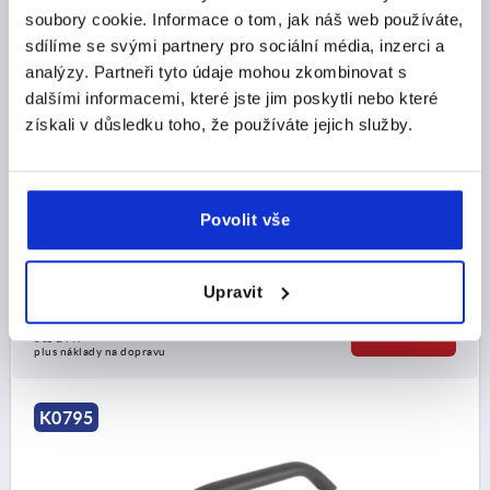
soubory cookie. Informace o tom, jak náš web používáte,
TRUBKOVÉ MADLO KULATÝ, A=400, L=446,4, D=M08,
sdílíme se svými partnery pro sociální média, inzerci a
HLINÍK ČERNÁ POTAŽE.PRÁŠKOVOU HMOTOU
analýzy. Partneři tyto údaje mohou zkombinovat s
dalšími informacemi, které jste jim poskytli nebo které
BARVA ZÁKLADNÍHO TĚLESA=ČERNÁ
získali v důsledku toho, že používáte jejich služby.
ROZTEČ OTVORŮ=400
UPEVŇOVACÍ OTVOR=M8
DÉLKA=446,4
NOSNÁ SÍLA N =1000
POVRCH ZÁKLADNÍHO TĚLESA=POTAŽENO PRÁŠKOVOU
HMOTOU
Povolit vše
B=30
H=65
Objednací číslo:
K0795.400081
Upravit
CZK771.34
DETAILY
bez DPH
plus náklady na dopravu
K0795