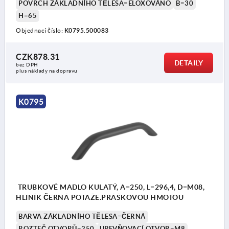
POVRCH ZÁKLADNÍHO TĚLESA=ELOXOVÁNO
B=30
H=65
Objednací číslo:
K0795.500083
CZK878.31
DETAILY
bez DPH
plus náklady na dopravu
K0795
TRUBKOVÉ MADLO KULATÝ, A=250, L=296,4, D=M08,
HLINÍK ČERNÁ POTAŽE.PRÁŠKOVOU HMOTOU
BARVA ZÁKLADNÍHO TĚLESA=ČERNÁ
ROZTEČ OTVORŮ=250
UPEVŇOVACÍ OTVOR=M8