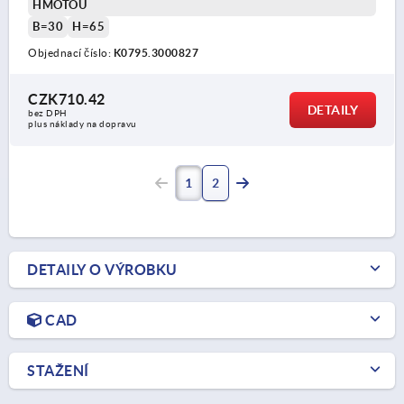
HMOTOU
B=30
H=65
Objednací číslo:
K0795.3000827
CZK710.42
DETAILY
bez DPH
plus náklady na dopravu
1
2
DETAILY O VÝROBKU
CAD
STAŽENÍ