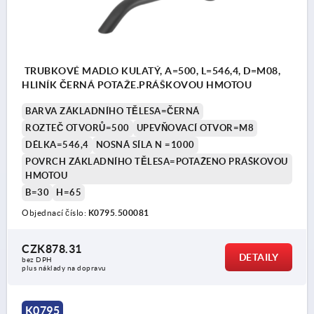
TRUBKOVÉ MADLO KULATÝ, A=500, L=546,4, D=M08,
HLINÍK ČERNÁ POTAŽE.PRÁŠKOVOU HMOTOU
BARVA ZÁKLADNÍHO TĚLESA=ČERNÁ
ROZTEČ OTVORŮ=500
UPEVŇOVACÍ OTVOR=M8
DÉLKA=546,4
NOSNÁ SÍLA N =1000
POVRCH ZÁKLADNÍHO TĚLESA=POTAŽENO PRÁŠKOVOU
HMOTOU
B=30
H=65
Objednací číslo:
K0795.500081
CZK878.31
DETAILY
bez DPH
plus náklady na dopravu
K0795