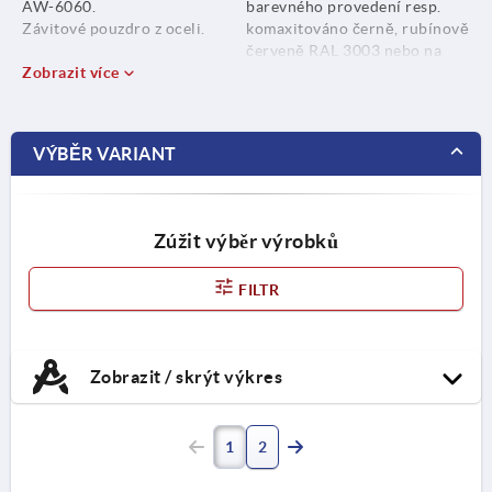
AW-6060.
barevného provedení resp.
Závitové pouzdro z oceli.
komaxitováno černě, rubínově
červeně RAL 3003 nebo na
Zobrazit více
bezpečnostní červenou RAL
3020
VÝBĚR VARIANT
Zúžit výběr výrobků
FILTR
Zobrazit / skrýt výkres
1
2