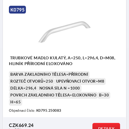
K0795
TRUBKOVÉ MADLO KULATÝ, A=250, L=296,4, D=M08,
HLINÍK PŘÍRODNÍ ELOXOVÁNO
BARVA ZÁKLADNÍHO TĚLESA=PŘÍRODNÍ
ROZTEČ OTVORŮ=250
UPEVŇOVACÍ OTVOR=M8
DÉLKA=296,4
NOSNÁ SÍLA N =1000
POVRCH ZÁKLADNÍHO TĚLESA=ELOXOVÁNO
B=30
H=65
Objednací číslo:
K0795.250083
CZK669.24
DETAILY