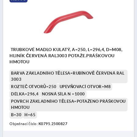
TRUBKOVÉ MADLO KULATÝ, A=250, L=296,4, D=M08,
HLINÍK ČERVENÁ RAL3003 POTAŽE.PRÁŠKOVOU
HMOTOU
BARVA ZÁKLADNÍHO TĚLESA=RUBÍNOVĚ ČERVENÁ RAL
3003
ROZTEČ OTVORŮ=250
UPEVŇOVACÍ OTVOR=M8
DÉLKA=296,4
NOSNÁ SÍLA N =1000
POVRCH ZÁKLADNÍHO TĚLESA=POTAŽENO PRÁŠKOVOU
HMOTOU
B=30
H=65
Objednací číslo:
K0795.2500827