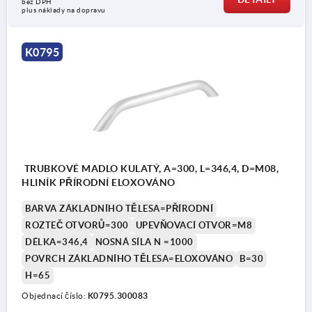
bez DPH
plus náklady na dopravu
K0795
TRUBKOVÉ MADLO KULATÝ, A=300, L=346,4, D=M08,
HLINÍK PŘÍRODNÍ ELOXOVÁNO
BARVA ZÁKLADNÍHO TĚLESA=PŘÍRODNÍ
ROZTEČ OTVORŮ=300
UPEVŇOVACÍ OTVOR=M8
DÉLKA=346,4
NOSNÁ SÍLA N =1000
POVRCH ZÁKLADNÍHO TĚLESA=ELOXOVÁNO
B=30
H=65
Objednací číslo:
K0795.300083