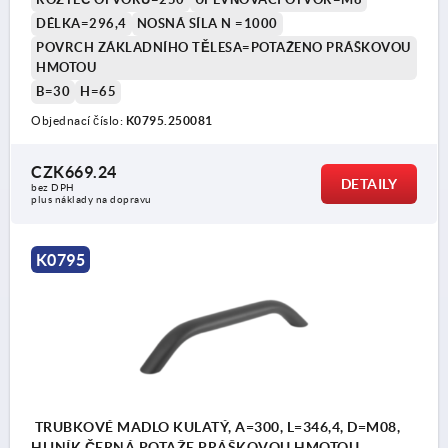
DÉLKA=296,4
NOSNÁ SÍLA N =1000
POVRCH ZÁKLADNÍHO TĚLESA=POTAŽENO PRÁŠKOVOU
HMOTOU
B=30
H=65
Objednací číslo:
K0795.250081
CZK669.24
DETAILY
bez DPH
plus náklady na dopravu
K0795
TRUBKOVÉ MADLO KULATÝ, A=300, L=346,4, D=M08,
HLINÍK ČERNÁ POTAŽE.PRÁŠKOVOU HMOTOU