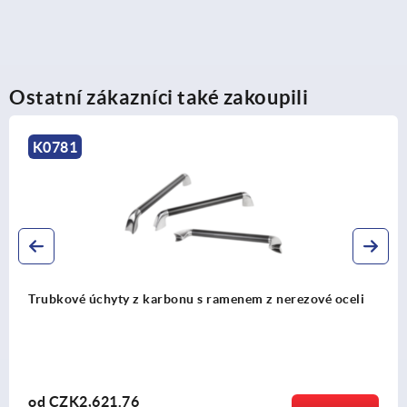
Ostatní zákazníci také zakoupili
K1018
Trubkové úchyty z hliníku, nastavitelné
od
CZK331.47