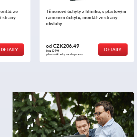
u, s plastovým
Třmenové úchyty z oceli, s ramenem s
ze strany
plastovým potahem
od
CZK297.44
DETAILY
DETAILY
bez DPH
plus náklady na dopravu