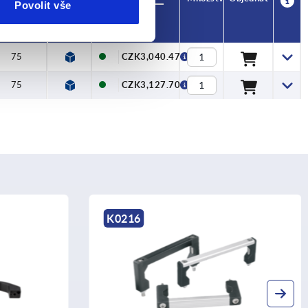
Povolit vše
H
Cena
75
CZK3,040.47
75
CZK3,127.70
K0203