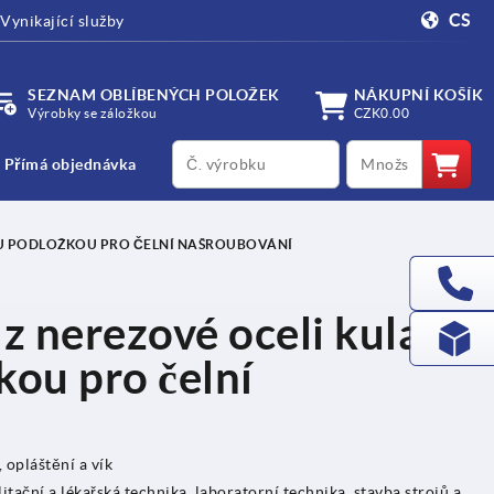
CS
Vynikající služby
SEZNAM OBLÍBENÝCH POLOŽEK
NÁKUPNÍ KOŠÍK
Výrobky se záložkou
CZK0.00
productCode
qty
Přímá objednávka
OU PODLOŽKOU PRO ČELNÍ NAŠROUBOVÁNÍ
 nerezové oceli kulaté
kou pro čelní
 opláštění a vík
itační a lékařská technika, laboratorní technika, stavba strojů a