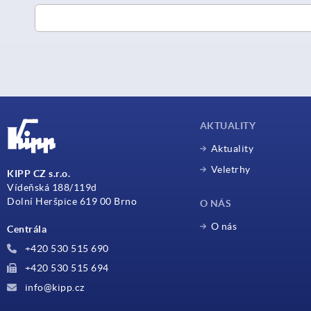
AKTUALITY
Aktuality
Veletrhy
KIPP CZ s.r.o.
Vídeňská 188/119d
Dolní Heršpice 619 00 Brno
O NÁS
O nás
Centrála
+420 530 515 690
+420 530 515 694
info@kipp.cz