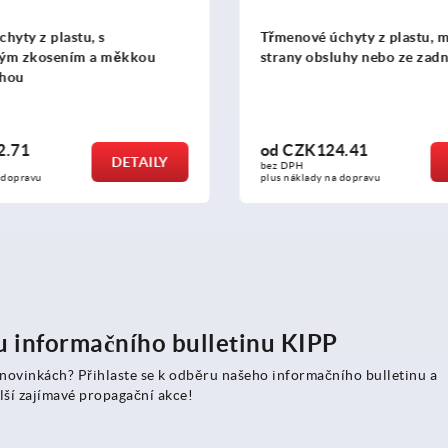
 úchyty z plastu, montáž ze
Třmenové úchyty z hliník
sluhy nebo ze zadní strany
ramenem úchytu, montáž 
obsluhy
24.41
od
CZK206.49
DETAILY
bez DPH
y na dopravu
plus náklady na dopravu
ru informačního bulletinu KIPP
 novinkách? Přihlaste se k odběru našeho informačního bulletinu a
lší zajímavé propagační akce!