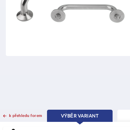
k přehledu forem
VÝBĚR VARIANT
CURRENT
CURRENT
TAB:
TAB: