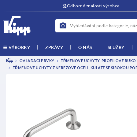
Odborné znalosti výrobce
ZPRÁVY
O NÁS
SLUŽBY
VÝROBKY
OVLÁDACÍ PRVKY
TŘMENOVÉ ÚCHYTY, PROFILOVÉ RUKOJE
TŘMENOVÉ ÚCHYTY Z NEREZOVÉ OCELI, KULATÉ SE ŠIROKOU P