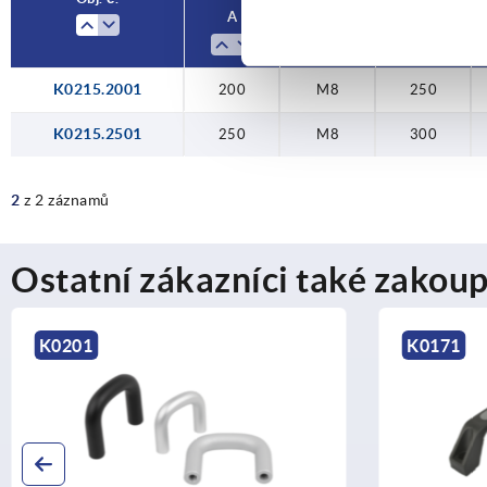
A
D
L
K0215.2001
200
M8
250
K0215.2501
250
M8
300
2
z 2 záznamů
Ostatní zákazníci také zakoup
K0171
K1060