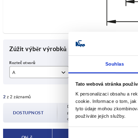
Zúžit výběr výrobků
Souhlas
A
D
L
Tato webová stránka použív
200
M8
25
K personalizaci obsahu a re
2
z 2 záznamů
250
30
cookie. Informace o tom, jak
Dostupnost je aktualizována několikrát 
tyto údaje mohou zkombinovat
DOSTUPNOST
potvrzeném datu odeslání budete infor
používáte jejich služby.
objednávky.
Obj. č.