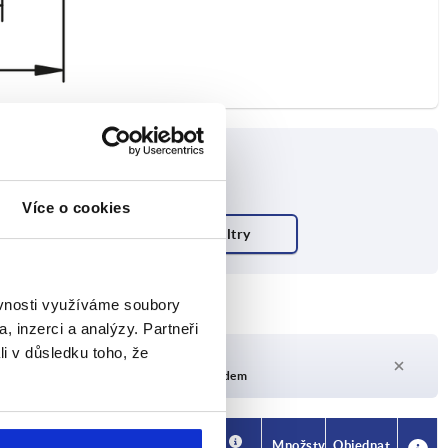
Více o cookies
ěvnosti využíváme soubory
, inzerci a analýzy. Partneři
li v důsledku toho, že
Doba dodání na vyžádání
V současné době není skladem
Dostupnost
CAD
Množství
Objednat