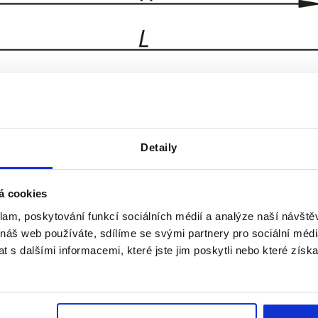
Detaily
Nosná síla N
Provedení
á cookies
0
1000
A
klam, poskytování funkcí sociálních médií a analýze naší návšt
ZVĚTŠIT TABULKU
0
 náš web používáte, sdílíme se svými partnery pro sociální média
denně v pravidelných intervalech. O
 s dalšími informacemi, které jste jim poskytli nebo které získa
1-3 Dní
mováni v posledním kroku před dokončením
4-20 Dní