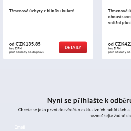
Třmenové úchyty z plastu, s
Třmenové
oboustranným zkosením a měkkou
strany ob
vnitřní plochou
od
CZK422.71
od
CZK1
DETAILY
bez DPH
bez DPH
plus náklady na dopravu
plus náklad
Nyní se přihlašte k odbě
Chcete se jako první dozvědět o exkluzivních nabídkách a
nezmeškejte žádné da