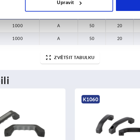
Upravit
Nosná síla N
Provedení
B
B1
1000
A
50
20
1000
A
50
20
ZVĚTŠIT TABULKU
ili
K0216