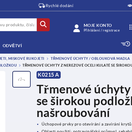
Rychlé dodání
MOJE KONTO
Přihlášení / registrace
ODVĚTVÍ
TI, MISKOVÉ RUKOJETI
TŘMENOVÉ ÚCHYTY / OBLOUKOVÁ MADLA
ODLOŽKOU
TŘMENOVÉ ÚCHYTY Z NEREZOVÉ OCELI KULATÉ SE ŠIROK
K0215 A
Třmenové úchyty z
se širokou podlož
našroubování
Úchopové prvky pro otevírání a zavírání krytů,
Oblasti použití: potravinářský průmysl, rehabil