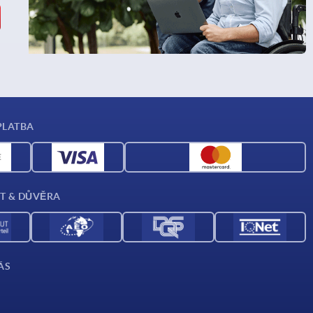
PLATBA
T & DŮVĚRA
ÁS