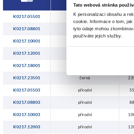
235
Tato webová stránka použív
K personalizaci obsahu a re
K0217.05501
černá
5
cookie. Informace o tom, jak
tyto údaje mohou zkombinovat
K0217.08801
černá
8
používáte jejich služby.
K0217.10001
černá
10
K0217.12001
černá
12
K0217.18001
černá
18
K0217.23501
černá
23
K0217.05503
přírodní
5
K0217.08803
přírodní
8
K0217.10003
přírodní
10
K0217.12003
přírodní
12