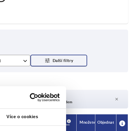
N
Doba dodání na vyžádání
V současné době není skladem
Více o cookies
Dostupnost
CAD
Množství
Objednat
H
Cena