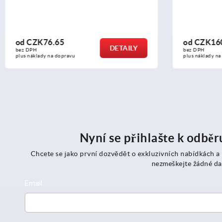
od
CZK160.45
od
CZK33
DETAILY
bez DPH
bez DPH
plus náklady na dopravu
plus náklady n
Nyní se přihlašte k odbě
Chcete se jako první dozvědět o exkluzivních nabídkách a
nezmeškejte žádné da