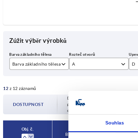
Zúžit výběr výrobků
Barva základního tělesa
A
D
přírodní
55
M
12
z 12 záznamů
černá
88
Dostupnost je aktualizována několikrát 
100
DOSTUPNOST
potvrzeném datu odeslání budete infor
objednávky.
120
Souhlas
180
Obj. č.
Barva základního tělesa
A