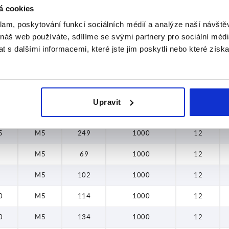
249
á cookies
klam, poskytování funkcí sociálních médií a analýze naší návšt
5
M5
69
1000
12
 náš web používáte, sdílíme se svými partnery pro sociální média
 s dalšími informacemi, které jste jim poskytli nebo které získa
8
M5
102
1000
12
0
M5
114
1000
12
0
M5
134
1000
12
Upravit
0
M5
194
1000
12
5
M5
249
1000
12
5
M5
69
1000
12
8
M5
102
1000
12
0
M5
114
1000
12
0
M5
134
1000
12