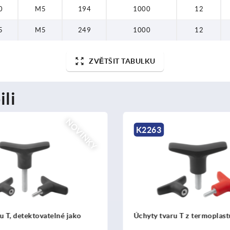
0
M5
194
1000
12
5
M5
249
1000
12
ZVĚTŠIT TABULKU
ili
NOVINKY
K2266
u T z termoplastu
Úchyty tvaru T, antistatické