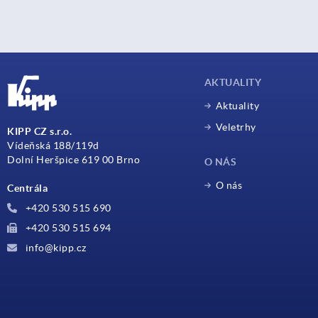
AKTUALITY
Aktuality
Veletrhy
KIPP CZ s.r.o.
Vídeňská 188/119d
Dolní Heršpice 619 00 Brno
O NÁS
O nás
Centrála
+420 530 515 690
+420 530 515 694
info@kipp.cz