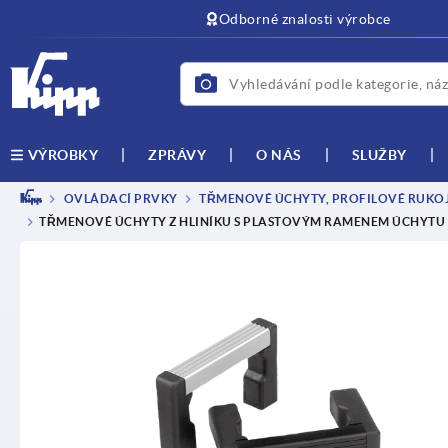
Odborné znalosti výrobce
ZPRÁVY
O NÁS
SLUŽBY
VÝROBKY
OVLÁDACÍ PRVKY
TŘMENOVÉ ÚCHYTY, PROFILOVÉ RUKOJE
TŘMENOVÉ ÚCHYTY Z HLINÍKU S PLASTOVÝM RAMENEM ÚCHYTU