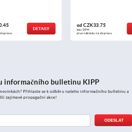
.75
od
CZK68.07
DETAILY
bez DPH
a dopravu
plus náklady na dopravu
ru informačního bulletinu KIPP
 novinkách? Přihlaste se k odběru našeho informačního bulletinu a
lší zajímavé propagační akce!