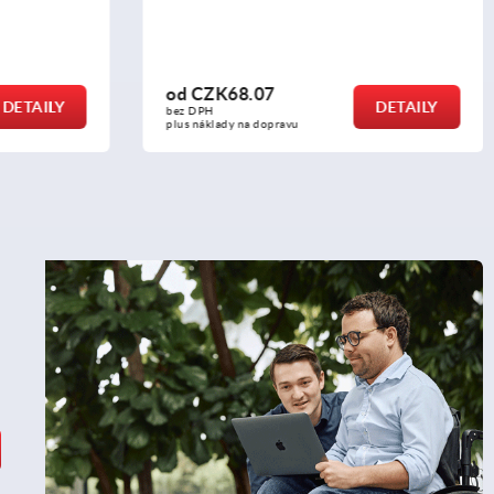
od
CZK1,747.46
DETAILY
DETAILY
bez DPH
plus náklady na dopravu