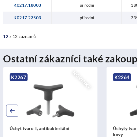
K0217.18003
přírodní
18
K0217.23503
přírodní
23
12
z 12 záznamů
Ostatní zákazníci také zakoup
NOVINKY
K2264
K2263
Úchyty tvaru T, detektovatelné jako
Úchyty tvar
kovy