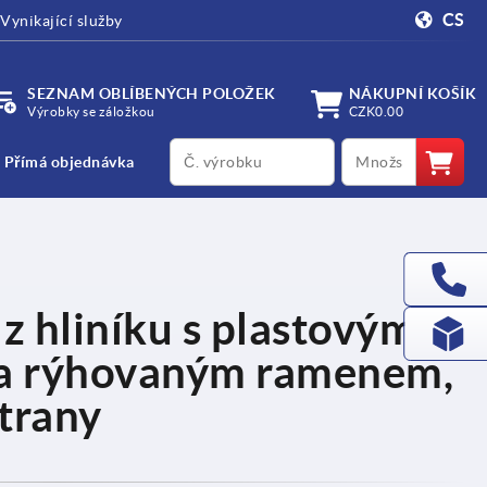
CS
Vynikající služby
SEZNAM OBLÍBENÝCH POLOŽEK
NÁKUPNÍ KOŠÍK
Výrobky se záložkou
CZK0.00
productCode
qty
Přímá objednávka
z hliníku s plastovým
a rýhovaným ramenem,
trany