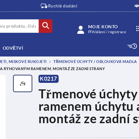
Rychlé dodání
MOJE KONTO
Přihlášení / registrace
ODVĚTVÍ
TI, MISKOVÉ RUKOJETI
TŘMENOVÉ ÚCHYTY / OBLOUKOVÁ MADLA
 A RÝHOVANÝM RAMENEM, MONTÁŽ ZE ZADNÍ STRANY
K0217
Třmenové úchyty 
ramenem úchytu 
montáž ze zadní s