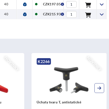
40
CZK197.05
40
CZK215.93
NOVINKY
NOVINKY
K2575
Tyčové závěsy z oceli, vnitřní, s labutím
krkem a úhlem rozevření 90°