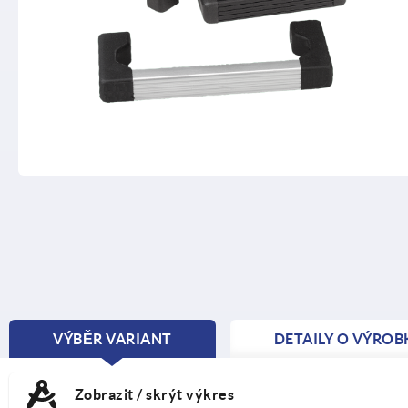
VÝBĚR VARIANT
DETAILY O VÝROB
CURRENT
TAB:
Zobrazit / skrýt výkres